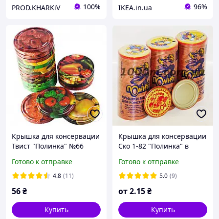
100%
96%
PROD.KHARKiV
IKEA.in.ua
Крышка для консервации
Крышка для консервации
Твист "Полинка" №66
Ско 1-82 "Полинка" в
разноцветная маленькая
блочке 50шт в ящике 500
Готово к отправке
Готово к отправке
320 шт. в ящике
штук
4.8
(11)
5.0
(9)
56
₴
от
2
.15
₴
Купить
Купить