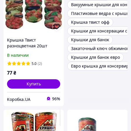
Вакуумные крышки для конс
Пластиковые ведра с крышк
Крышка твист офф
Крышки для консервации с з
Крышки для банок
Крышка Твист
разноцветная 20шт
Закаточный ключ обжимной
Огонек
В наличии
Крышки для банок евро
5.0
(2)
Евро крышка для консервир
77
₴
Купить
96%
Коробка.UA