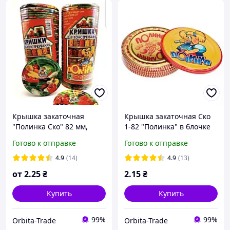
Крышка закаточная
Крышка закаточная Ско
"Полинка Ско" 82 мм,
1-82 "Полинка" в блочке
полноцвет, 50 шт в блоке
50шт в ящике 500 штук
Готово к отправке
Готово к отправке
4.9
(14)
4.9
(13)
от
2
.25
₴
2
.15
₴
Купить
Купить
99%
99%
Orbita-Trade
Orbita-Trade