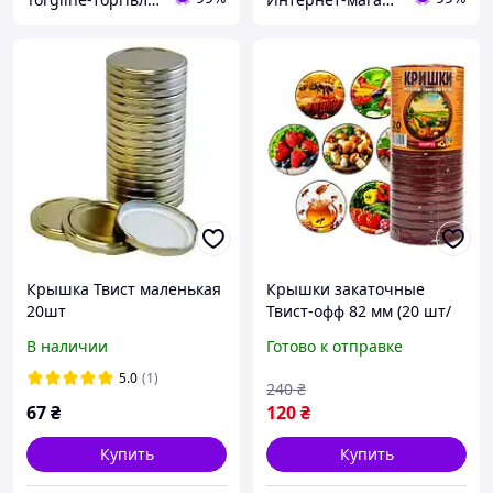
Крышка Твист маленькая
Крышки закаточные
20шт
Твист-офф 82 мм (20 шт/
уп) винтовые Евро для
В наличии
Готово к отправке
консервации банок с
резьбой "Ассорти"
5.0
(1)
240
₴
Полинка
67
₴
120
₴
Купить
Купить