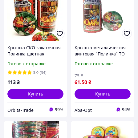
Крышка СКО закаточная
Крышка металлическая
Полинка цветная
винтовая "Полинка" ТО
диаметр 82 мм,
№82 Ø82 мм 20 шт./пач.
Готово к отправке
Готово к отправке
полноцвет, 50 шт в блоке,
600 штук в уп.
5.0
(34)
75
₴
113
₴
61
.50
₴
Купить
Купить
99%
94%
Orbita-Trade
Aba-Opt