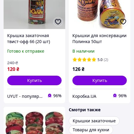
Крышка закаточная
Крышки для консервации
твист-офф 66 (20 шт)
Полинка 50шт
винтовая евро для
Готово к отправке
В наличии
консервации банок с
резьбой Ассорти (фрукты/
5.0
(2)
240
₴
овощи) Полинка
120
₴
126
₴
Купить
Купить
96%
96%
UYUT - популярные товары премиум качества
Коробка.UA
Смотри также
Крышки закаточные
Товары для кухни