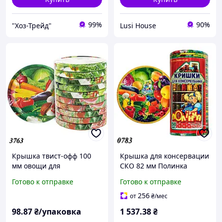
99%
90%
"Хоз-Трейд"
Lusi House
Крышка твист-офф 100
Крышка для консервации
мм овощи для
СКО 82 мм Полинка
консервации Полинка
цветная под ключ (600шт)
Готово к отправке
Готово к отправке
(10шт)
256
от
₴
/мес
98
.87
₴/упаковка
1 537
.38
₴