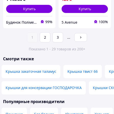
Купить
Купить
99%
100%
Будинок Полімерів
5 Avenue
1
2
3
...
Показано 1 - 29 товаров из 200+
Смотри также
Крышка закаточная таламус
Крышка твист 66
Кр
Крышки для консервации ГОСПОДАРОЧКА
Крышки СКО
Популярные производители