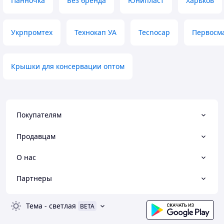
Панночка
Без бренда
Юнипласт
Харьков
Укрпромтех
Технокап УА
Tecnocap
Первосм
Крышки для консервации оптом
Покупателям
Продавцам
О нас
Партнеры
Тема
-
светлая
BETA