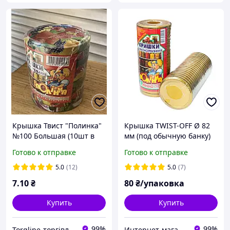
Крышка Твист "Полинка"
Крышка TWIST-OFF Ø 82
№100 Большая (10шт в
мм (под обычную банку)
блочке) (150шт в уп)
золото 20 шт/уп (Полинка)
Готово к отправке
Готово к отправке
5.0
(12)
5.0
(7)
7
.10
₴
80
₴/упаковка
Купить
Купить
99%
99%
Torgline-торгівля товарами першої необхідності гутром та у роздріб
Интернет-магазин Хозторг Харьков - товары для дома, сада и огорода оптом