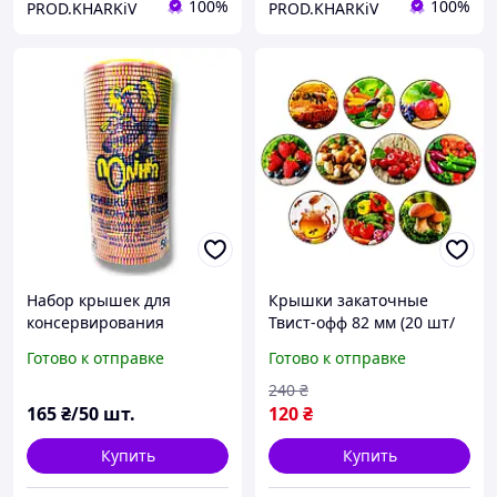
100%
100%
PROD.KHARKiV
PROD.KHARKiV
Набор крышек для
Крышки закаточные
консервирования
Твист-офф 82 мм (20 шт/
Полинка 50 шт
уп) винтовые Евро для
Готово к отправке
Готово к отправке
консервации банок с
резьбой "Ассорти"
240
₴
Полинка
165
₴/50 шт.
120
₴
Купить
Купить