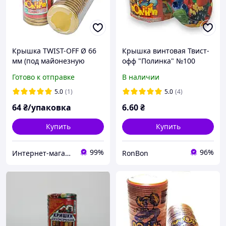
Крышка TWIST-OFF Ø 66
Крышка винтовая Твист-
мм (под майонезную
офф "Полинка" №100
банку) лак, золото 20 шт/
большая, 10 шт/пач
Готово к отправке
В наличии
уп (Полинка)
(ящик 150 шт)
5.0
(1)
5.0
(4)
64
₴/упаковка
6
.60
₴
Купить
Купить
99%
96%
Интернет-магазин Хозторг Харьков - товары для дома, сада и огорода оптом
RonBon