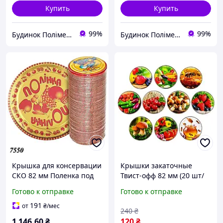
Купить
Купить
99%
99%
Будинок Полімерів
Будинок Полімерів
Крышка для консервации
Крышки закаточные
СКО 82 мм Поленка под
Твист-офф 82 мм (20 шт/
ключ (500шт)
уп) винтовые Евро для
Готово к отправке
Готово к отправке
консервации банок с
резьбой "Ассорти"
191
от
₴
/мес
240
₴
Полинка
1 146
.60
₴
120
₴