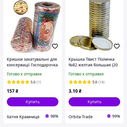
Кришки закатувальні для
Крышка Твист Полинка
консервації Господарочка
№82 желтая большая (20
50 шт
в блочке )(240 в ящ)
Готово к отправке
Готово к отправке
5.0
(1)
5.0
(14)
157
₴
3
.10
₴
Купить
Купить
98%
99%
Хатня Крамниця
Orbita-Trade