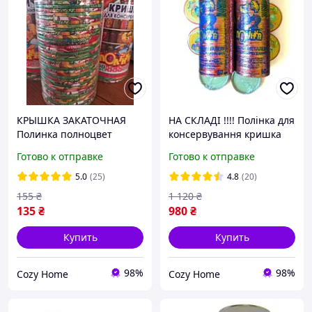
КРЫШКА ЗАКАТОЧНАЯ
НА СКЛАДІ !!!! Полінка для
Полинка полноцвет
консервування кришка
82ММ./в пачке 50шт ОПТ
СКО 82 10
Готово к отправке
Готово к отправке
пачок(500кришок) опт
5.0
(25)
4.8
(20)
155
₴
1 120
₴
135
₴
980
₴
Купить
Купить
98%
98%
Cozy Home
Cozy Home