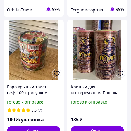
99%
99%
Orbita-Trade
Torgline-торгівля товарами першої необхідності гутром та у роздріб
Евро крышки твист
Кришки для
офф-100 с рисунком
консервування Полінка
Полинка (10шт.)
50 шт
Готово к отправке
Готово к отправке
5.0
(7)
100
₴/упаковка
135
₴
Купить
Купить