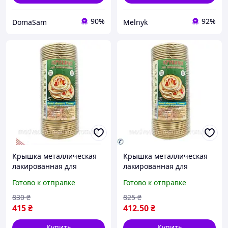
90%
92%
DomaSam
Melnyk
Крышка металлическая
Крышка металлическая
лакированная для
лакированная для
консервирования
консервирования 50 шт
Готово к отправке
Готово к отправке
Таламус 50 штук
для заготовок и хранения
универсальная для
продуктов
830
₴
825
₴
надежного хранения
415
₴
412
.50
₴
продуктов
Купить
Купить