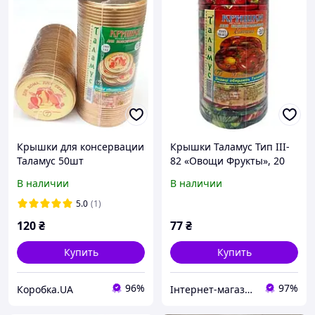
Крышки для консервации
Крышки Таламус Тип III-
Таламус 50шт
82 «Овощи Фрукты», 20
шт
В наличии
В наличии
5.0
(1)
120
₴
77
₴
Купить
Купить
96%
97%
Коробка.UA
Інтернет-магазин підгузників та побутової хімії VIKI Home