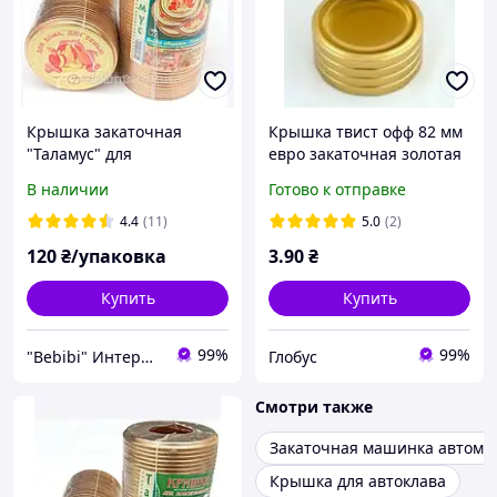
Крышка закаточная
Крышка твист офф 82 мм
"Таламус" для
евро закаточная золотая
консервации.
В наличии
Готово к отправке
4.4
(11)
5.0
(2)
120
₴/упаковка
3
.90
₴
Купить
Купить
99%
99%
"Bebibi" Интернет-магазин
Глобус
Смотри также
Закаточная машинка автома
Крышка для автоклава