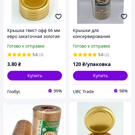
Крышка твист офф 66 мм
Крышки для
евро закаточная золотая
консервирования
металлические ( И - 82 )
Готово к отправке
Готово к отправке
50 шт / уп
5.0
(3)
5.0
(2)
3
.80
₴
120
₴/упаковка
Купить
Купить
99%
98%
Глобус
UBC Trade