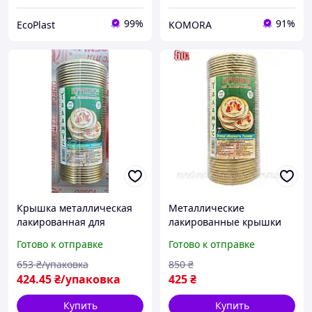
99%
91%
EcoPlast
KOMORA
Крышка металлическая
Металлические
лакированная для
лакированные крышки
консервирования
для консервирования
Готово к отправке
Готово к отправке
Таламус 50 шт.
Таламус 50 штук для
надежной герметизации
653
₴/упаковка
850
₴
банок
424
.45
₴/упаковка
425
₴
Купить
Купить