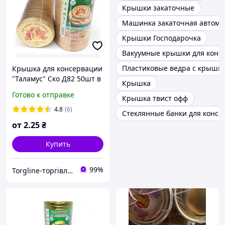
Крышки закаточные
Машинка закаточная автомат
Крышки Господарочка
Вакуумные крышки для конс
Пластиковые ведра с крышк
Крышка для консервации
"Таламус" Ско Д82 50шт в
Крышка
блочке (400шт в уп) под
Готово к отправке
Крышка твист офф
закатку
4.8
(6)
Стеклянные банки для конс
от
2
.25
₴
Купить
99%
Torgline-торгівля товарами першої необхідності гутром та у роздріб