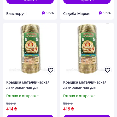
96%
95%
Власноруч!
Садиба Маркет
Крышка металлическая
Крышка металлическая
лакированная для
лакированная для
консервирования 50 шт
консервирования 50 шт
Готово к отправке
Готово к отправке
для домашних заготовок
для домашнего
надежная герметичная
использования
828
₴
838
₴
защита
герметичная защита
414
₴
419
₴
продуктов