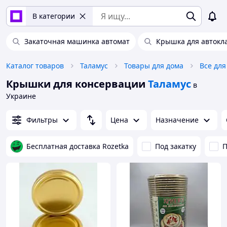
В категории
Закаточная машинка автомат
Крышка для автокл
Каталог товаров
Таламус
Товары для дома
Все дл
Крышки для консервации
Таламус
в
Украине
Фильтры
Цена
Назначение
Бесплатная доставка Rozetka
Под закатку
П