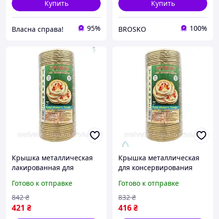
Купить
Купить
95%
100%
Власна справа!
BROSKO
Крышка металлическая
Крышка металлическая
лакированная для
для консервирования
консервирования 50 штук
Таламус лакированная 50
Готово к отправке
Готово к отправке
для домашних заготовок
шт для домашнего
сохранения продуктов
хранения продуктов
842
₴
832
₴
421
₴
416
₴