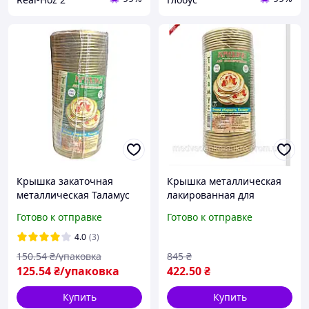
Крышка закаточная
Крышка металлическая
металлическая Таламус
лакированная для
82 мм 50 шт
консервирования 50 шт
Готово к отправке
Готово к отправке
для домашних заготовок
и хранения продуктов
4.0
(3)
150
.54
₴/упаковка
845
₴
125
.54
₴/упаковка
422
.50
₴
Купить
Купить