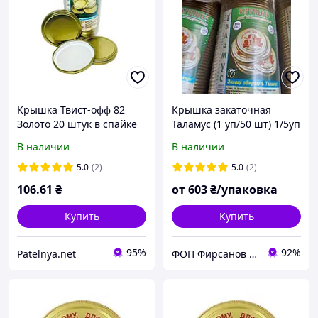
Крышка Твист-офф 82
Крышка закаточная
Золото 20 штук в спайке
Таламус (1 уп/50 шт) 1/5уп
ТАЛАМУС
В наличии
В наличии
5.0
(2)
5.0
(2)
106
.61
₴
от
603
₴/упаковка
Купить
Купить
95%
92%
Patelnya.net
ФОП Фирсанов Д.Г.