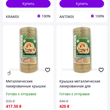
Купить
Купить
100%
100%
KRAMIX
ANTIMIX
Металлические
Крышка металлическая
лакированные крышки
лакированная для
для консервирования
консервирования
Готово к отправке
Готово к отправке
Таламус в упаковке 50
Таламус 50 шт для
штук
хранения овощей
835
₴
840
₴
фруктов и ягод
417
.50
₴
420
₴