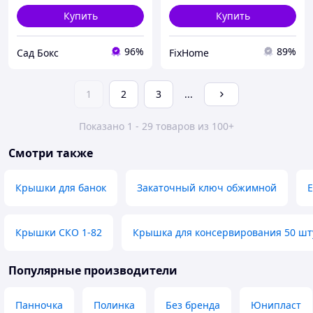
Купить
Купить
96%
89%
Сад Бокс
FixHome
1
2
3
...
Показано 1 - 29 товаров из 100+
Смотри также
Крышки для банок
Закаточный ключ обжимной
Е
Крышки СКО 1-82
Крышка для консервирования 50 шт
Популярные производители
Панночка
Полинка
Без бренда
Юнипласт