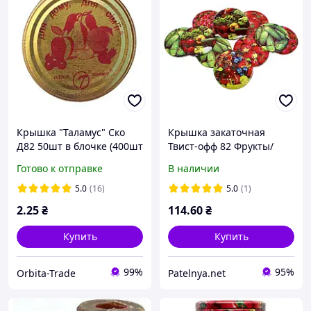
Крышка "Таламус" Ско
Крышка закаточная
Д82 50шт в блочке (400шт
Твист-офф 82 Фрукты/
в уп) под закатку
Овощи 20 штук ТАЛАМУС
Готово к отправке
В наличии
5.0
(16)
5.0
(1)
2
.25
₴
114
.60
₴
Купить
Купить
99%
95%
Orbita-Trade
Patelnya.net