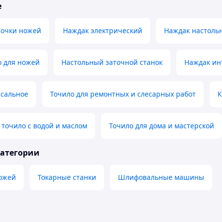
е
точки ножей
Наждак электрический
Наждак настоль
о для ножей
Настольный заточной станок
Наждак ин
рсальное
Точило для ремонтных и слесарных работ
К
точило с водой и маслом
Точило для дома и мастерской
категории
ножей
Токарные станки
Шлифовальные машины