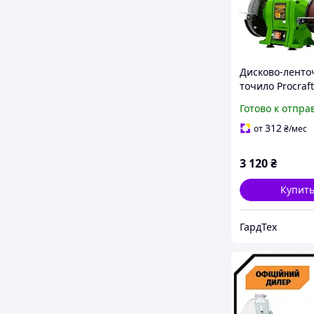
Дисково-ленто
точило Procraf
PAE-200/1350S (
Готово к отпра
150 мм) для до
дачи
312
от
₴
/мес
3 120
₴
Купит
ГардТех