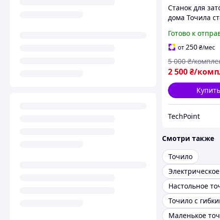
Станок для зат
дома Точила с
точильные 50×
Готово к отпра
Точильный ап
Электрозаточн
250
от
₴
/мес
станок
5 000
₴/компле
2 500
₴/комп
Купит
TechPoint
Смотри также
Точило
Электрическое
Настольное то
Точило с гибк
Маленькое то