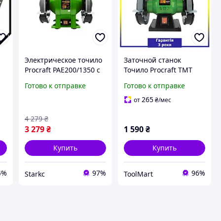
Электрическое точило
Заточной станок
Procraft PAE200/1350 с
Точило Procraft TMT
,
мощным мотором
PAE-150/600 (150 Вт, 150
Готово к отправке
Готово к отправке
350Вт, двумя кругами
мм) для дома и дачи
200мм и минимальной
265
от
₴
/мес
вибрацией для дома и
4 279
₴
гаража
3 279
₴
1 590
₴
Купить
Купить
4%
97%
96%
Starkс
ToolMart