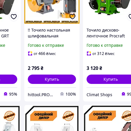
чное
!! Точило настольная
Точило дисково-
t GRT
шлифовальная
ленточное Procraft
250 Вт,
машина class pl 2-в-1
PAE1350S
вке
Готово к отправке
Готово к отправке
ма и
заточной станок для
профессиональный
дома POWERMAT
точильный станок дл
466
312
от
₴
/мес
от
₴
/мес
1850Вт 220В
дома дачи точильны
станки
2 795
₴
3 120
₴
ь
Купить
Купить
95%
100%
9
hittool.PROM.ua
Climat Shops