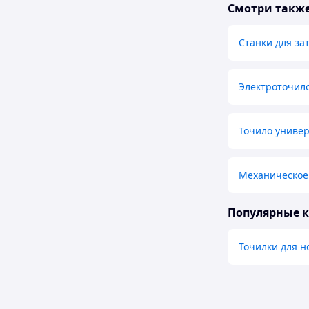
Смотри такж
Станки для за
Электроточил
Точило униве
Механическое 
Популярные 
Точилки для 