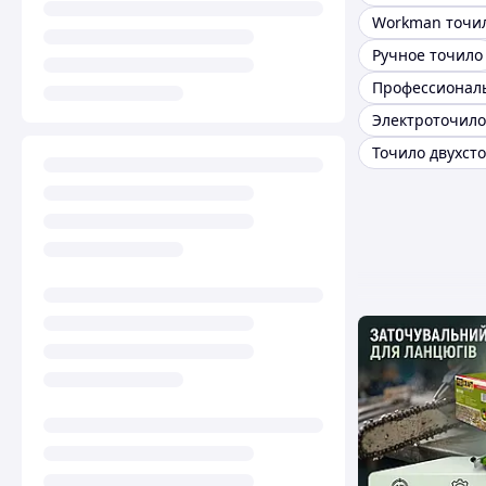
Workman точи
Ручное точило
Точило двухст