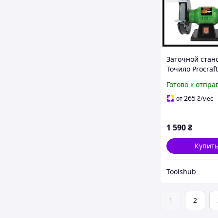
Заточной стан
Точило Procraf
PAE-150/600 (15
Готово к отпра
мм) для дома и
265
от
₴
/мес
1 590
₴
Купит
Toolshub
1
2