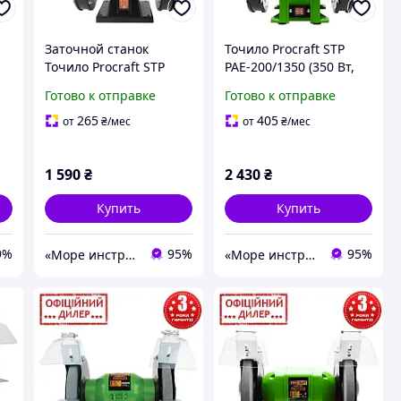
Заточной станок
Точило Procraft STP
Точило Procraft STP
PAE-200/1350 (350 Вт,
PAE-150/600 (150 Вт, 150
200 мм) для дома и
Готово к отправке
Готово к отправке
мм) для дома и дачи
дачи
265
405
от
₴
/мес
от
₴
/мес
,
1 590
₴
2 430
₴
Купить
Купить
9%
95%
95%
«Море инструментов»
«Море инструментов»