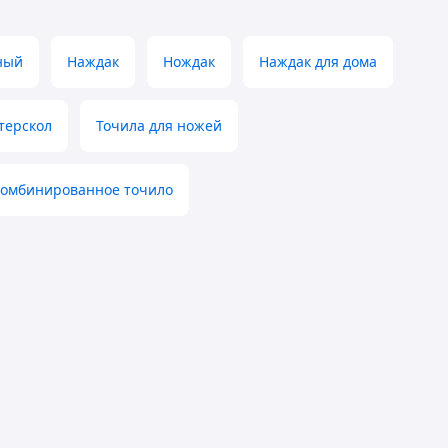
ный
Наждак
Нождак
Наждак для дома
терскол
Точила для ножей
омбинированное точило