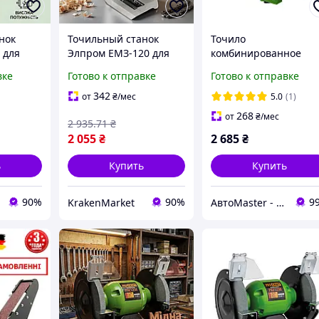
нок
Точильный станок
Точило
 для
Элпром ЕМЗ-120 для
комбинированное
ых пил,
заточки цепей
Procraft PAE1100,
вке
Готово к отправке
Готово к отправке
а с 5700
бензопил, точило для
Мощная точилка для
и 108 мм
дома с 5500 об мин и
дома, Станок
342
от
₴
/мес
5.0
(1)
диском 100 мм,
точильный Прокрафт
268
от
₴
/мес
2 935
.71
₴
мощность 120 кВт.
Гарантия 3 года
2 055
₴
2 685
₴
ь
Купить
Купить
90%
90%
9
KrakenMarket
АвтоMaster - магазин