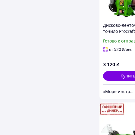
Дисково-ленто
точило Procraft
PAE-200/1350S (
Готово к отпра
150 мм) для до
дачи
520
от
₴
/мес
3 120
₴
Купит
«Море инструментов»