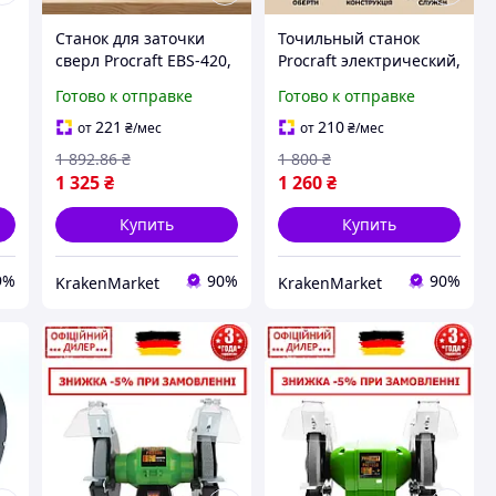
Станок для заточки
Точильный станок
сверл Procraft EBS-420,
Procraft электрический,
е
точило точильное для
точило для дома, 220 В,
Готово к отправке
Готово к отправке
дома, сетевой, 220 В
2800 об мин 45 кВт 1.4
1.5 кг с резиновыми
кг для сверл и
221
210
от
₴
/мес
от
₴
/мес
ножками. 95 кВт
дисковых пил. 210 мм
1 892
.86
₴
1 800
₴
1 325
₴
1 260
₴
Купить
Купить
9%
90%
90%
KrakenMarket
KrakenMarket