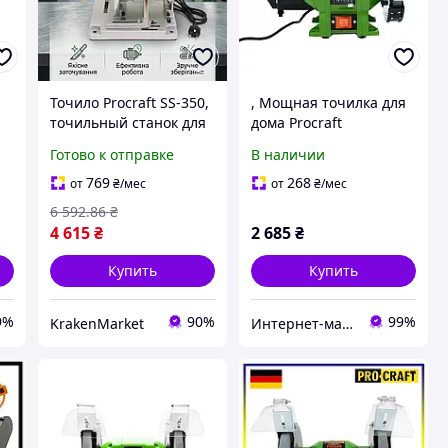
Точило Procraft SS-350,
, Мощная точилка для
точильный станок для
дома Procraft
дома, заточной для
PAE1100,Точило
Готово к отправке
В наличии
сверл, 220В 5300 об
комбинированное,
я
мин 110Вт диск 90-
Универсальный
769
268
от
₴
/мес
от
₴
/мес
е
400мм 5.4кг
станок, Гарантия 3года
6 592
.86
₴
электрическое
4 615
₴
2 685
₴
Купить
Купить
9%
90%
99%
KrakenMarket
Интернет-магазин UKaTools