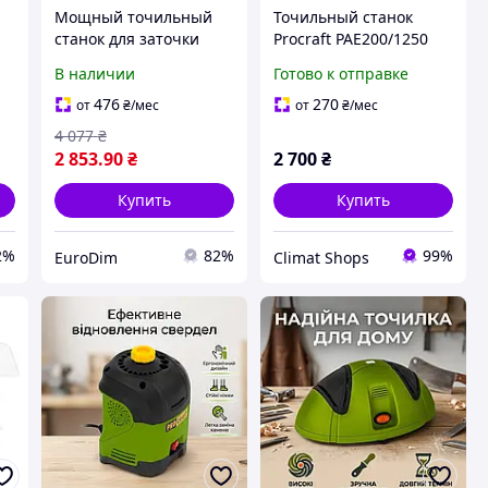
Мощный точильный
Точильный станок
станок для заточки
Procraft PAE200/1250
режущих
точило электрическое
В наличии
Готово к отправке
инструментов Procraft
для дома дачи
PAE200/1350,
дисковые точильные
476
270
от
₴
/мес
от
₴
/мес
ля
Универсальное точило
станки
4 077
₴
для дома
2 853
.90
₴
2 700
₴
Купить
Купить
2%
82%
99%
EuroDim
Climat Shops