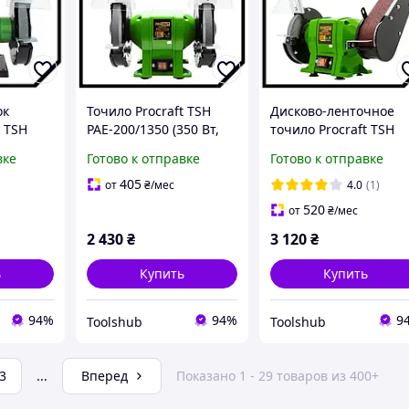
ок
Точило Procraft TSH
Дисково-ленточное
t TSH
PAE-200/1350 (350 Вт,
точило Procraft TSH
0 Вт, 150
200 мм) для дома и
PAE-200/1350S (250 Вт
вке
Готово к отправке
Готово к отправке
 дачи
дачи
150 мм) для дома и
дачи
405
от
₴
/мес
4.0
(1)
520
от
₴
/мес
2 430
₴
3 120
₴
ь
Купить
Купить
94%
94%
9
Toolshub
Toolshub
3
...
Вперед
Показано 1 - 29 товаров из 400+