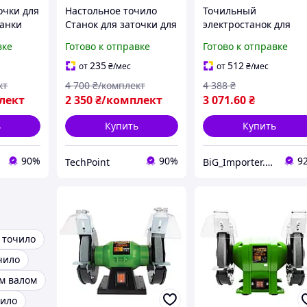
очки для
Настольное точило
Точильный
танки
Станок для заточки для
электростанок для
686 мм
дома 1.35кВт
заточки острого
вке
Готово к отправке
Готово к отправке
парат
Точильный станок для
инструмента Procraft
ой
заточки сверл
PAE200/1250,
235
512
от
₴
/мес
от
₴
/мес
Точильный аппарат
Настольное точило д
кт
4 700
₴/комплект
4 388
₴
дома
лект
2 350
₴/комплект
3 071
.60
₴
ь
Купить
Купить
90%
90%
9
TechPoint
BiG_Importer.UA
 точило
чило
им валом
чило