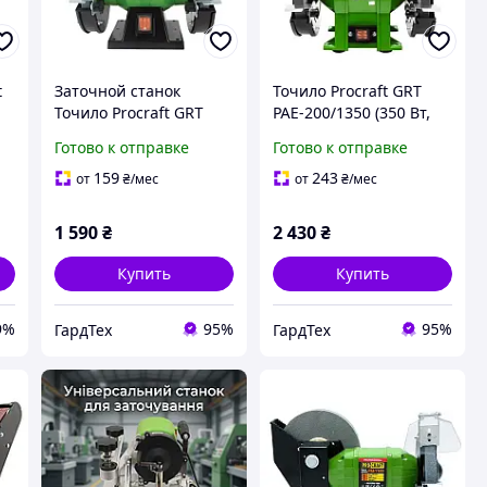
t
Заточной станок
Точило Procraft GRT
Точило Procraft GRT
PAE-200/1350 (350 Вт,
PAE-150/600 (150 Вт, 150
200 мм) для дома и
Готово к отправке
Готово к отправке
я
мм) для дома и дачи
дачи
159
243
от
₴
/мес
от
₴
/мес
1 590
₴
2 430
₴
Купить
Купить
9%
95%
95%
ГардТех
ГардТех