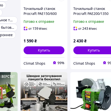
ло
Точильный станок
Точильный станок
Procraft PAE150/600
Procraft PAE200/1350
точило электрическое
точило электрическо
Профессиональное точило
Готово к отправке
Готово к отправке
для дома дачи
для дома дачи
Электроточило бытовое
дисковые точильные
дисковые точильные
159
243
от
₴
/мес
от
₴
/мес
станки
станки
ороннее
1 590
₴
2 430
₴
Купить
Купить
99%
9
Climat Shops
Climat Shops