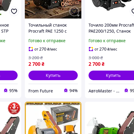
чное
Точильный станок
Точило 200мм Procraf
 STP
Procraft PAE 1250 с
PAE200/1250, Станок
250 Вт,
асинхронным
для заточки ножей,
вке
Готово к отправке
Готово к отправке
ма и
двигателем 350Вт,
Точильный станок дл
обороты 2950, диаметр
дома, Электронаждак
270
270
от
₴
/мес
от
₴
/мес
круга 200мм, точило
Прокрафт
3 200
₴
3 000
₴
для дома и работы
2 700
₴
2 700
₴
ь
Купить
Купить
95%
94%
9
From Future
АвтоMaster - магазин