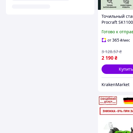
Точильный ста
Procraft SK1100
сверл и дисков
Готово к отпра
точило для дом
об мин, 220 В 
365
от
₴
/мес
диском, 85 кВт
3 128
.57
₴
2 190
₴
Купит
KrakenMarket