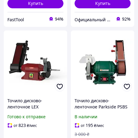
Купить
Купить
94%
92%
FastTool
Официальный магазин Kraft&Dele🛠
Точило дисково-
Точило дисково-
ленточное LEX
ленточное Parkside PSBS
MDP200/100 HD
C2 240 Вт настольная
Готово к отправке
В наличии
шлифовальная машина
диск 150 мм лента 50 х
823
195
от
₴
/мес
от
₴
/мес
686 мм
3 000
₴