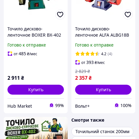
Точило дисково-
Точило дисково-
ленточное BOXER BX-402
ленточное ALFA ALBG18B
1500 Вт, диск 150 мм HM
с шлифленткой 686 х 50
Готово к отправке
Готово к отправке
мм
485
от
₴
/мес
4.2
(4)
393
от
₴
/мес
2 829
₴
2 911
₴
2 357
₴
Купить
Купить
99%
100%
Hub Market
Вольт+
Смотри также
Точильний станок 200мм