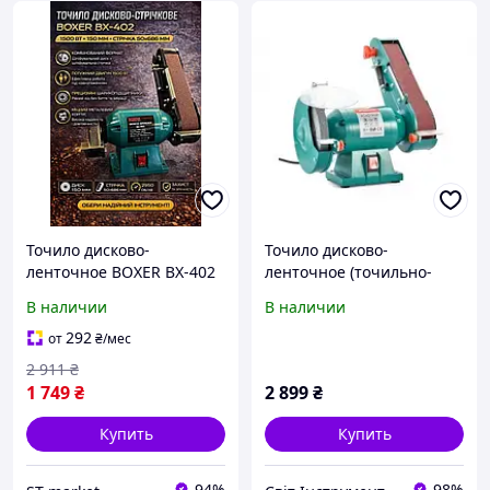
Точило дисково-
Точило дисково-
ленточное BOXER BX-402
ленточное (точильно-
шлифовальная машина)
В наличии
В наличии
Sturm BG6015GR
292
от
₴
/мес
2 911
₴
1 749
₴
2 899
₴
Купить
Купить
94%
98%