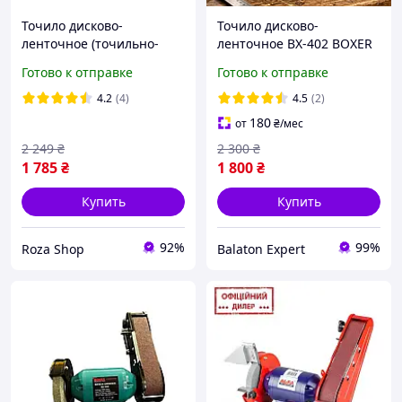
Точило дисково-
Точило дисково-
ленточное (точильно-
ленточное BX-402 BOXER
шлифовальная машина)
1500 Вт,Мощное точило
Готово к отправке
Готово к отправке
Heidmann 1400 Вт
дисково-ленточное 150
мм диск,Гриндер для
4.2
(4)
4.5
(2)
заточки
180
от
₴
/мес
2 249
₴
2 300
₴
1 785
₴
1 800
₴
Купить
Купить
92%
99%
Roza Shop
Balaton Expert