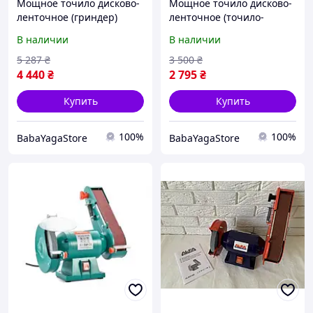
Мощное точило дисково-
Мощное точило дисково-
ленточное (гриндер)
ленточное (точило-
Einhell TC-US 350 : 350 Вт,
гриндер) FELSO GGM-900:
В наличии
В наличии
150 мм круг
900 Вт, 2950 об/мин, диск
электроточило BYS26
150 мм BYS26
5 287
₴
3 500
₴
4 440
₴
2 795
₴
Купить
Купить
100%
100%
BabaYagaStore
BabaYagaStore