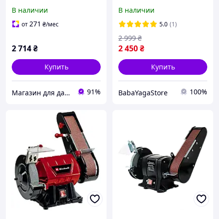
ALBG18B : 1850 Вт, 150 мм
В наличии
В наличии
BYS26
271
от
₴
/мес
5.0
(1)
2 999
₴
2 714
₴
2 450
₴
Купить
Купить
91%
100%
Магазин для дачи и сада - ALFA LEX EUROCRAFT KRAFT DELE VERKE SILVER
BabaYagaStore