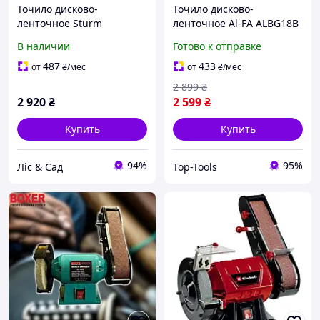
Точило дисково-
Точило дисково-
ленточное Sturm
ленточное Al-FA ALBG18B
BG6015GR
: 1850Вт : круг-150мм
В наличии
Готово к отправке
487
433
от
₴
/мес
от
₴
/мес
2 899
₴
2 920
₴
2 599
₴
Купить
Купить
94%
95%
Ліс & Сад
Top-Tools