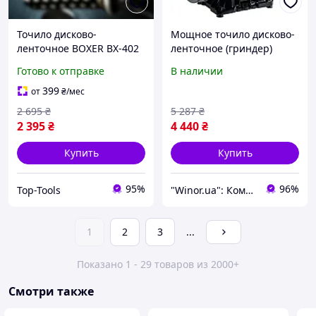
Точило дисково-
Мощное точило дисково-
ленточное BOXER BX-402
ленточное (гриндер)
1500 Вт, 2950 об/мин
Einhell TC-US 350 : 350 Вт,
Готово к отправке
В наличии
150 мм круг
электроточило
399
от
₴
/мес
2 695
₴
5 287
₴
2 395
₴
4 440
₴
Купить
Купить
95%
96%
Top-Tools
"Winor.ua": Комфортный шоппинг 24/7!
1
2
3
...
Показано 1 - 29 товаров из 2000+
Смотри также