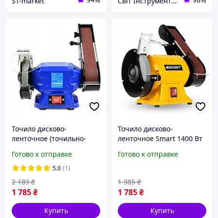
ST-market
Світ Інструменту: интернет-магазин инструментов
Точило дисково-
Точило дисково-
ленточное (точильно-
ленточное Smart 1400 Вт
шлифовальная машина)
,230 В
Готово к отправке
Готово к отправке
Geko G81244
5.0
(1)
2 189
₴
1 985
₴
1 785
₴
1 785
₴
Купить
Купить