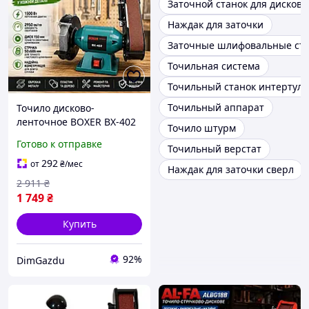
Заточной станок для дисков
Наждак для заточки
Заточные шлифовальные ст
Точильная система
Точильный станок интертул
Точильный аппарат
Точило дисково-
ленточное BOXER BX-402
Точило штурм
Готово к отправке
Точильный верстат
292
от
₴
/мес
Наждак для заточки сверл
2 911
₴
1 749
₴
Купить
92%
DimGazdu