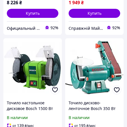
8 226
₴
1 949
₴
Купить
Купить
92%
92%
Официальный магазин Kraft&Dele🛠
Справжній Майстер
Точило настольное
Точило дисково-
дисковое Bosch 1500 Вт
ленточное Bosch 350 Вт
настольная
настольная
В наличии
В наличии
шлифовальная машина с
шлифовальная машина
2 дисками 200 мм 2950
Бош диск 150 мм лента 50
139
195
от
₴
/мес
от
₴
/мес