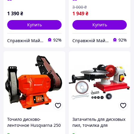
об/мин
х 686 мм
3 000
₴
1 390
₴
1 949
₴
Купить
Купить
92%
92%
Справжній Майстер
Справжній Майстер
Точило дисково-
Затачитель для дисковых
ленточное Husqvarna 250
пил, точилка для
Вт настольная
дисковых пил STILER JMY