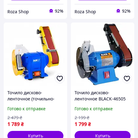
92%
92%
Roza Shop
Roza Shop
Точило дисково-
Точило дисково-
ленточное (точильно-
ленточное BLACK-46505
шлифовальная машина)
150 мм, 50x686 мм
Готово к отправке
Готово к отправке
MSW
2 479
₴
2 199
₴
1 789
₴
1 799
₴
Купить
Купить