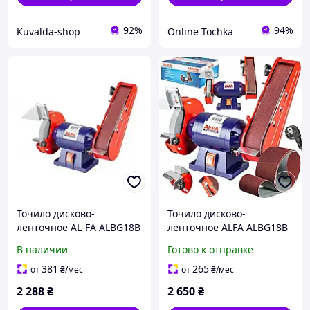
92%
94%
Kuvalda-shop
Online Tochka
Точило дисково-
Точило дисково-
ленточное AL-FA ALBG18B
ленточное ALFA ALBG18B
+ Лента для точилки
В наличии
Готово к отправке
Einhell МС-US 240/350 (5
шт.)
381
265
от
₴
/мес
от
₴
/мес
2 288
₴
2 650
₴