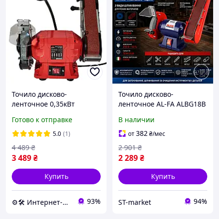
Точило дисково-
Точило дисково-
ленточное 0,35кВт
ленточное AL-FA ALBG18B
2980об/мин Vitals Master
Готово к отправке
В наличии
BG 1535BDbl Точила
станки точильные
382
5.0
(1)
от
₴
/мес
4 489
₴
2 901
₴
3 489
₴
2 289
₴
Купить
Купить
93%
94%
⚙️🛠 Интернет-магазин ALORA
ST-market