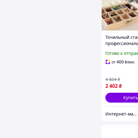
Точильный ста
профессионал
гравером Parks
Готово к отпра
(германия), На
электрический
400
от
₴
/мес
Доставка по У
4 804
₴
2 402
₴
Купит
Интернет-магазин "Little Sam"