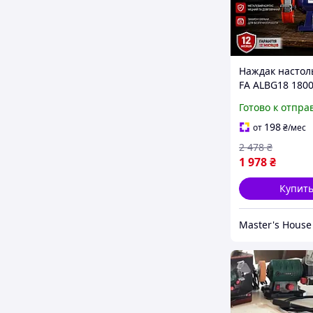
Наждак настол
FA ALBG18 1800
Электрическое
Готово к отпра
настольное то
2950 об/мин 2 
198
от
₴
/мес
Мощное насто
2 478
₴
точилка Итали
1 978
₴
Купит
Master's House