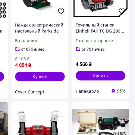
Наждак электрический
Точильный станок
к
настольный Parkside
Einhell PAK TC-BG 200 L
(германия), Мини
1 (0.4 кВт, 200 мм)
В наличии
Готово к отправке
ий
точильный станок,
наждак настольный
,
Станок точильно
676
761
от
₴
/мес
от
₴
/мес
шлифовальный
8 108
₴
настольный, FRC
4 566
₴
4 054
₴
Купить
Купить
95%
ПапаКарло
Cover Concept