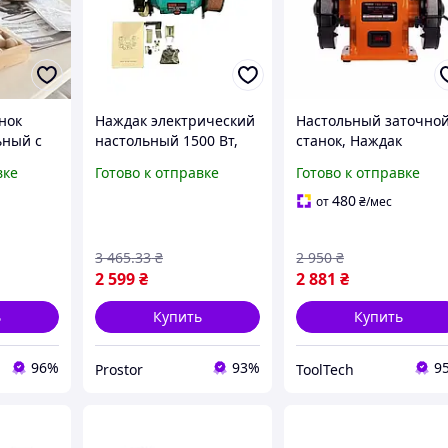
нок
Наждак электрический
Настольный заточно
ьный с
настольный 1500 Вт,
станок, Наждак
ide
150 мм Boxer BX-402
электрический
вке
Готово к отправке
Готово к отправке
ждак
станок точильно-
Tekhmann TLT TBG-30
 нас
шлифовальный
L (0.3 кВт, 150 мм)
480
от
₴
/мес
краине
3 465
.33
₴
2 950
₴
2 599
₴
2 881
₴
ь
Купить
Купить
96%
93%
9
Prostor
ToolTech