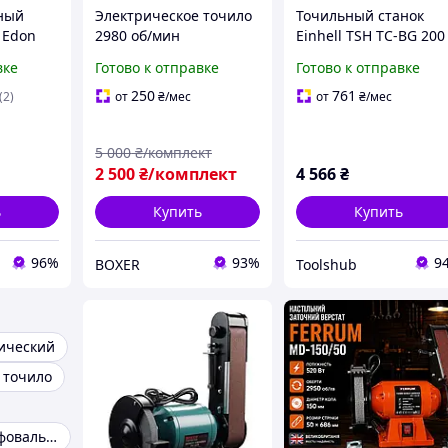
ный
Электрическое точило
Точильный станок
 Edon
2980 об/мин
Einhell TSH TC-BG 200
, 3000
Настольный заточной
1 (0.4 кВт, 200 мм)
вке
Готово к отправке
Готово к отправке
ия 1 год)
станок 1500 Вт
наждак настольный
Настольное точило
Топ 3776563
250
761
(2)
от
₴
/мес
от
₴
/мес
Мощный
электрический станок
5 000
₴/комплект
для заточки
2 500
₴/комплект
4 566
₴
ь
Купить
Купить
96%
93%
9
BOXER
Toolshub
ический
 точило
Точильно-шлифовальные станки