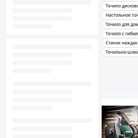
Настольное то
Точило для до
Точило с гибк
Станок наждак