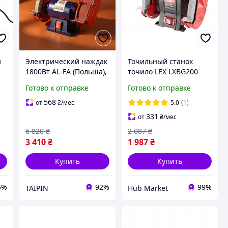
й
Электрический наждак
Точильный станок
1800Вт AL-FA (Польша),
точило LEX LXBG200
Точильно
1800Вт 200 мм HM
Готово к отправке
Готово к отправке
15
шлифовальный станок
настольный,
568
от
₴
/мес
5.0
(1)
Настольный
331
от
₴
/мес
шлифовальный станок,
6 820
₴
2 087
₴
FBK
3 410
₴
1 987
₴
Купить
Купить
5%
92%
99%
TAIPIN
Hub Market