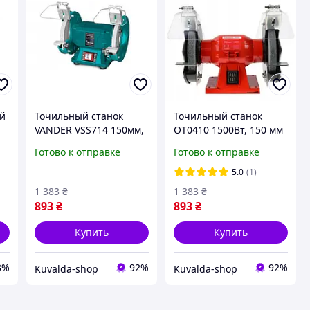
ий
Точильный станок
Точильный станок
VANDER VSS714 150мм,
OT0410 1500Вт, 150 мм
1500Вт
Готово к отправке
Готово к отправке
к
5.0
(1)
1 383
₴
1 383
₴
893
₴
893
₴
Купить
Купить
3%
92%
92%
Kuvalda-shop
Kuvalda-shop