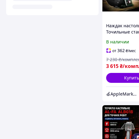
Наждак насто
Точильные ста
PARKSIDE PSBS 
В наличии
Настольный за
станок 2980 об
362
от
₴
/мес
Заточной стан
7 230
₴/компле
3 615
₴/комп
Купит
🍏AppleMarket🍏