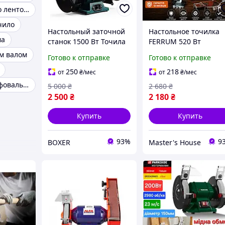
Точило дисково ленточное
чило
Настольный заточной
Настольное точилка
ма
станок 1500 Вт Точила
FERRUM 520 Вт
станки точильные 2980
Шлифовально-
им валом
Готово к отправке
Готово к отправке
об/мин Станок для
затачивающий стано
заточки
2950 об/мин диск 150
250
218
от
₴
/мес
от
₴
/мес
универсальный
мм Наждак настольн
Точильно-шлифовальный станок 3к634
5 000
₴
2 680
₴
Точильный аппарат
Гарантия 12 мес
2 500
₴
2 180
₴
Купить
Купить
93%
9
BOXER
Master's House