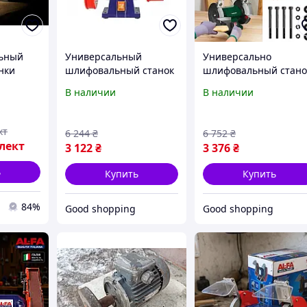
льный
Универсальный
Универсально
нки
шлифовальный станок
шлифовальный стано
240 C2
по металлу 1800Вт AL-
Parkside (германия),
В наличии
В наличии
точной
FA (Польша),
Наждак электрическ
/мин
Точильный станок с
настольный для дома
ок унив
двумя дисками, Наждак
Оборудование для
кт
6 244
₴
6 752
₴
настольный, XMU
заточки, XMU
лект
3 122
₴
3 376
₴
ь
Купить
Купить
84%
Good shopping
Good shopping