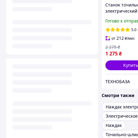
Станок точиль
электрический
GM-125 (150 Вт
Готово к отпра
об/мин, Гарант
5.0
212
от
₴
/мес
2 275
₴
1 275
₴
Купит
ТЕХНОБАЗА
Смотри также
Наждак электр
Электрическое
Наждак