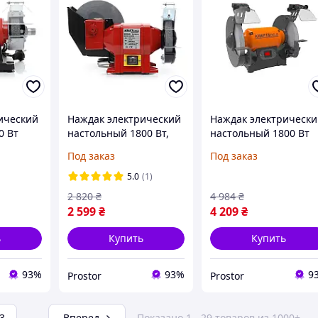
ический
Наждак электрический
Наждак электрическ
0 Вт
настольный 1800 Вт,
настольный 1800 Вт
44
2950 об/мин Kraft&Dele
Kraft&Dele KD566
Под заказ
Под заказ
льно-
KD546 точильно-
заточный точильно-
 станок
шлифовальный станок
шлифовальный стано
5.0
(1)
2 820
₴
4 984
₴
2 599
₴
4 209
₴
ь
Купить
Купить
93%
93%
9
Prostor
Prostor
3
...
Вперед
Показано 1 - 29 товаров из 1000+