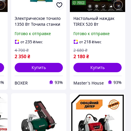
Электрическое точило
Настольный наждак
1350 Вт Точила станки
TIREX 520 Вт
точильные 2950 об/
Универсальный
Готово к отправке
Готово к отправке
к
мин Настольное
электрический
точило /2 круга
точильный станок 2950
235
218
от
₴
/мес
от
₴
/мес
ый
Точильный станок
об/мин диск 150 мм
4 700
₴
2 680
₴
ручной
Германия Гарантия 12
2 350
₴
2 180
₴
мес
Купить
Купить
3%
93%
93%
BOXER
Master's House