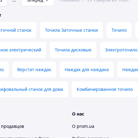
е
точной станок
Точила Заточные станки
Точило
анок электрический
Точила дисковые
Электроточило
ло
Верстат наждак
Наждак для наждака
Наждак
ифовальный станок для дома
Комбинированное точило
О нас
 продавцов
О prom.ua