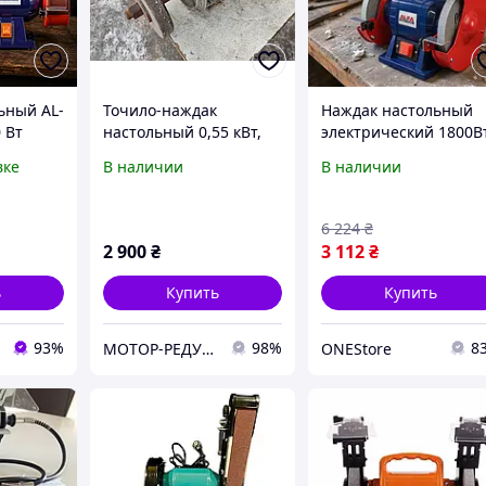
ьный AL-
Точило-наждак
Наждак настольный
 Вт
настольный 0,55 кВт,
электрический 1800В
на 380 В, наждачный
AL-FA (Польша),
вке
В наличии
В наличии
чилка
круг электродвигатель
Точильный станок
круга
4А71А4У3 сделано в
многофункциональн
льное
СССР
с гравером, TFF
6 224
₴
я
2 900
₴
3 112
₴
ь
Купить
Купить
93%
98%
8
МОТОР-РЕДУКТОР-ПРОМ-КР - г. Кривой Рог (Електродвигатели, редуктора, мотор-редуктора, запчасти)
ONEStore