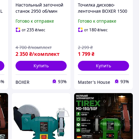
Настольный заточной
Точилка дисково-
 L
станок 2950 об/мин
ленточная BOXER 1500
Станок для заточки
Вт Наждак настольный
Готово к отправке
Готово к отправке
универсальный 1350
2950 об/мин диск 150
Вт Точильный станок
мм лента 50×686 мм
235
180
от
₴
/мес
от
₴
/мес
ручной Бытовое
Польша Гарантия 12
точило
мес
4 700
₴/комплект
2 299
₴
2 350
₴/комплект
1 799
₴
Купить
Купить
4%
93%
93%
BOXER
Master's House