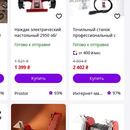
Наждак электрический
Точильный станок
т
настольный 2950 об/
профессиональный с
мин 1500 Вт Kraft&Dele
гравером Parkside
Готово к отправке
Готово к отправке
KD532 точильно-
(германия), Наждак
ый
шлифовальный станок
электрический насто
400
от
₴
/мес
Готово к отправке
1 521
₴
4 804
₴
1 399
₴
2 402
₴
Купить
Купить
3%
93%
97%
Prostor
Интернет-магазин "АТМ"