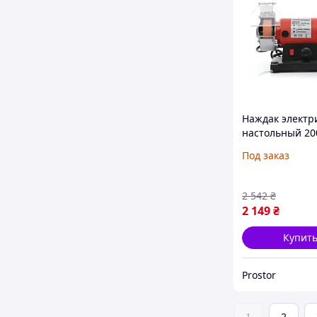
Наждак электр
настольный 20
Kraft&Dele KD5
Под заказ
заточный точи
шлифовальный
2 542
₴
2 149
₴
Купит
Prostor
1
2