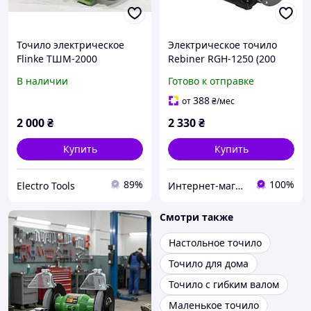
Точило электрическое
Электрическое точило
Flinke ТШМ-2000
Rebiner RGH-1250 (200
мм)
В наличии
Готово к отправке
388
от
₴
/мес
2 000
₴
2 330
₴
Купить
Купить
89%
100%
Electro Tools
Интернет-магазин CITYTOOLS
Смотри также
Настольное точило
Точило для дома
Точило с гибким валом
Маленькое точило