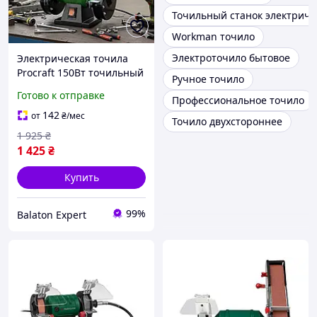
Точильный станок электриче
Workman точило
Электроточило бытовое
Электрическая точила
Procraft 150Вт точильный
Ручное точило
станок для ножей, точило
Готово к отправке
Профессиональное точило
электрическое сетевое,
электроточило с медной
142
от
₴
/мес
Точило двухстороннее
обмоткой
1 925
₴
1 425
₴
Купить
99%
Balaton Expert