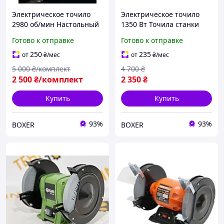
Электрическое точило
Электрическое точило
2980 об/мин Настольный
1350 Вт Точила станки
заточной станок 1500 Вт
точильные 2950 об/мин
Готово к отправке
Готово к отправке
Настольное точило
Настольное точило /2
Мощный электрический
круга Точильный станок
250
235
от
₴
/мес
от
₴
/мес
станок для заточки
ручной
5 000
₴/комплект
4 700
₴
2 500
₴/комплект
2 350
₴
Купить
Купить
93%
93%
BOXER
BOXER