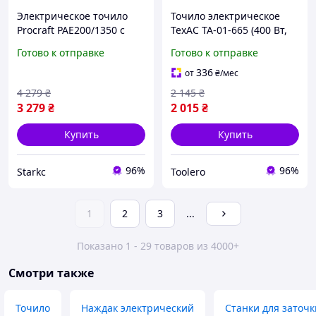
Электрическое точило
Точило электрическое
Procraft PAE200/1350 с
TexAC ТА-01-665 (400 Вт,
мощным мотором 350Вт,
2950 об/мин, 150х32 мм)
Готово к отправке
Готово к отправке
двумя кругами 200мм и
Станок точильный INT
минимальной вибрацией
336
от
₴
/мес
для дома и гаража
4 279
₴
2 145
₴
3 279
₴
2 015
₴
Купить
Купить
96%
96%
Starkс
Toolero
1
2
3
...
Показано 1 - 29 товаров из 4000+
Смотри также
Точило
Наждак электрический
Станки для заточ