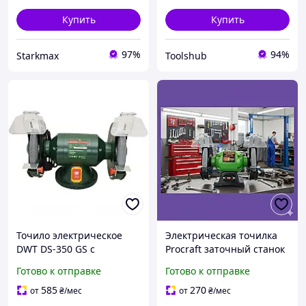
Купить
Купить
97%
94%
Starkmax
Toolshub
Точило электрическое
Электрическая точилка
DWT DS-350 GS с
Procraft заточный станок
регулируемой защитой от
с кругом 200мм, 350Вт с
Готово к отправке
Готово к отправке
искр и регулируемой
асинхрированным
опорной пластиной
двигателем идеальна для
585
270
от
₴
/мес
от
₴
/мес
мастерской