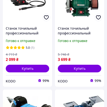
Станок точильный
Станок точильный
профессиональный
профессиональный
(Электрическое точило)
(Электрическое точило)
Готово к отправке
Готово к отправке
120 Вт Parkside
240 Вт Parkside
Настольный заточной
Настольный заточной
5.0
(1)
станок для ножей
станок для ножей
4 719
₴
5 746
₴
2 099
₴
3 699
₴
Купить
Купить
99%
99%
KODO
KODO