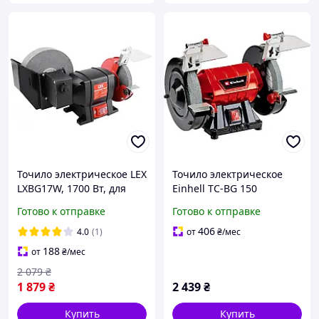
Точило электрическое LEX
Точило электрическое
LXBG17W, 1700 Вт, для
Einhell TC-BG 150
заточки сухим и мокрым
(4412632)
Готово к отправке
Готово к отправке
способом
406
4.0
(1)
от
₴
/мес
188
от
₴
/мес
2 079
₴
1 879
₴
2 439
₴
Купить
Купить