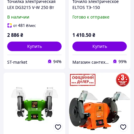
Точилка электрическая
Точило электрическое
LEX DG3215 V-W 250 Вт
ELTOS ТЭ-150
150 мм для заточки
В наличии
Готово к отправке
инструмента
481
от
₴
/мес
2 886
₴
1 410
.50
₴
Купить
Купить
94%
99%
ST-market
Магазин сантехники Eurotherm