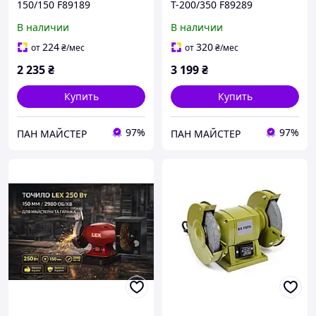
150/150 F89189
Т-200/350 F89289
В наличии
В наличии
224
320
от
₴
/мес
от
₴
/мес
2 235
₴
3 199
₴
Купить
Купить
97%
97%
ПАН МАЙСТЕР
ПАН МАЙСТЕР