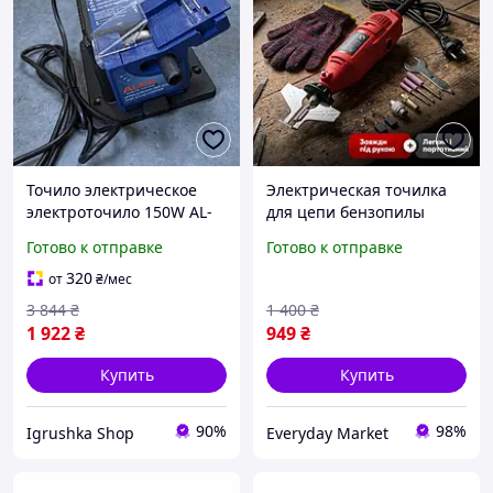
Точило электрическое
Электрическая точилка
электроточило 150W AL-
для цепи бензопилы
FA (Польша),
заточной станок,
Готово к отправке
Готово к отправке
Универсальный станок
электроточилка машинка
для заточки инструмента,
для заточки цепей
320
от
₴
/мес
RYH
3 844
₴
1 400
₴
1 922
₴
949
₴
Купить
Купить
90%
98%
Igrushka Shop
Everyday Market