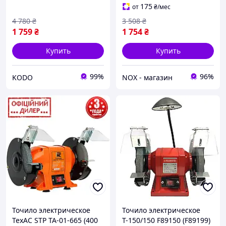
Настольный заточной
175
от
₴
/мес
станок
4 780
₴
3 508
₴
1 759
₴
1 754
₴
Купить
Купить
99%
96%
KODO
NOX - магазин
Точило электрическое
Точило электрическое
ТехАС STP ТА-01-665 (400
Т-150/150 F89150 (F89199)