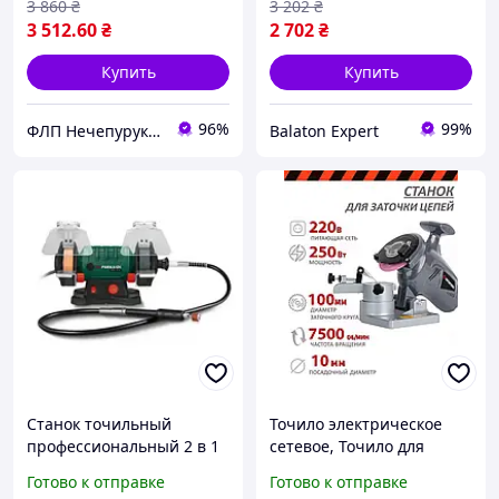
3 860
₴
3 202
₴
3 512
.60
₴
2 702
₴
Купить
Купить
96%
99%
ФЛП Нечепурук Александра Витальевна
Balaton Expert
Станок точильный
Точило электрическое
профессиональный 2 в 1
сетевое, Точило для
(Электрическое точило)
цепей бензопил (250 Вт,
Готово к отправке
Готово к отправке
120 Вт Parkside
7500 об/м), NOX