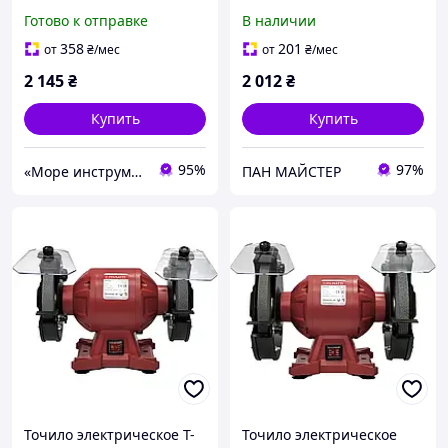
Вт, 2950 об/мин, 150х32
Готово к отправке
В наличии
мм) Станок точильный
358
201
от
₴
/мес
от
₴
/мес
2 145
₴
2 012
₴
Купить
Купить
95%
97%
«Море инструментов»
ПАН МАЙСТЕР
Точило электрическое T-
Точило электрическое