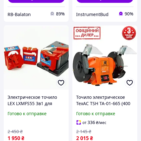
89%
90%
RB-Balaton
InstrumentBud
Электрическое точило
Точило электрическое
LEX LXMFS55 3в1 для
ТехАС TSH ТА-01-665 (400
сверл 3 10мм, ножей и
Вт, 2950 об/мин, 150х32
Готово к отправке
Готово к отправке
стамесок с тремя
мм) Станок точильный
адаптерами и стабильной
336
от
₴
/мес
работой без вибраций
2 450
₴
2 145
₴
1 950
₴
2 015
₴