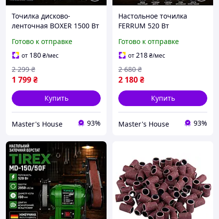
Точилка дисково-
Настольное точилка
ленточная BOXER 1500 Вт
FERRUM 520 Вт
Наждак настольный 2950
Шлифовально-
Готово к отправке
Готово к отправке
об/мин диск 150 мм лента
затачивающий станок
50×686 мм Польша
2950 об/мин диск 150 мм
180
218
от
₴
/мес
от
₴
/мес
Гарантия 12 мес
Наждак настольный
2 299
₴
2 680
₴
Гарантия 12 мес
1 799
₴
2 180
₴
Купить
Купить
93%
93%
Master's House
Master's House