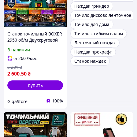
Наждак гриндер
Точило дисково ленточное
Точило для дома
Точило с гибким валом
Станок точильный BOXER
2950 об/м Двухкруговой
Ленточный наждак
электрошлифовальный
В наличии
Наждак прокрафт
станок для сухой и
мокрой заточки
260
от
₴
/мес
Станок наждак
Электрический наждак
5 201
₴
2 600
.50
₴
Купить
100%
GigaStore