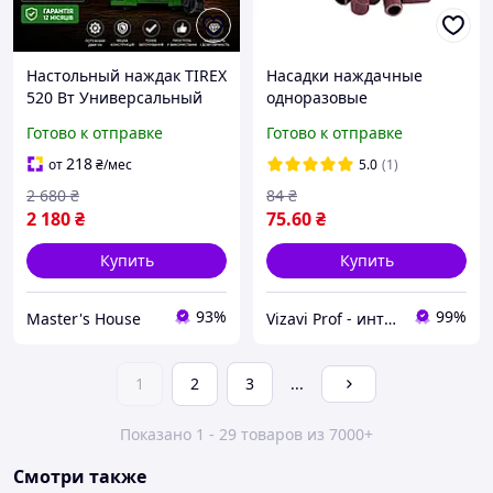
Настольный наждак TIREX
Насадки наждачные
520 Вт Универсальный
одноразовые
электрический
(барабанчики) для
Готово к отправке
Готово к отправке
точильный станок 2950
маникюрного фрезера
об/мин диск 150 мм
180 грит 100 шт.
218
от
₴
/мес
5.0
(1)
Германия Гарантия 12
2 680
₴
84
₴
мес
2 180
₴
75
.60
₴
Купить
Купить
93%
99%
Master's House
Vizavi Prof - интернет-магазин профессиональной косметики
1
2
3
...
Показано 1 - 29 товаров из 7000+
Смотри также