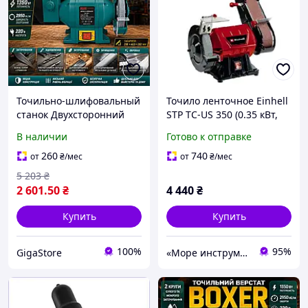
Точильно-шлифовальный
Точило ленточное Einhell
станок Двухсторонний
STP TC-US 350 (0.35 кВт,
наждак с двумя кругами
150 мм) Точильный
В наличии
Готово к отправке
Электрическая точилка
станок, Наждак гриндер
Электроточильный
260
740
от
₴
/мес
от
₴
/мес
станок
5 203
₴
2 601
.50
₴
4 440
₴
Купить
Купить
100%
95%
GigaStore
«Море инструментов»