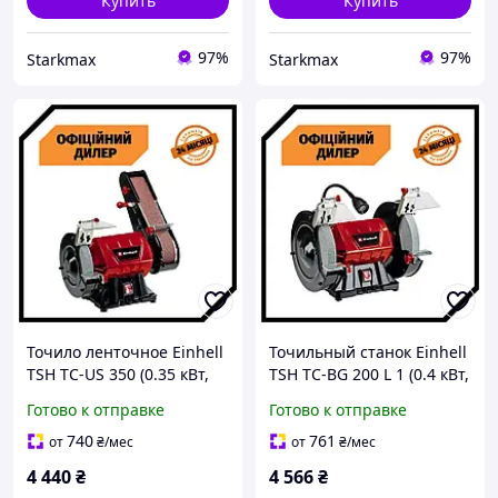
Купить
Купить
97%
97%
Starkmax
Starkmax
Точило ленточное Einhell
Точильный станок Einhell
TSH TC-US 350 (0.35 кВт,
TSH TC-BG 200 L 1 (0.4 кВт,
150 мм) электроточило
200 мм) наждак
Готово к отправке
Готово к отправке
Точильный станок,
настольный Топ 3776563
Наждак гриндер
740
761
от
₴
/мес
от
₴
/мес
4 440
₴
4 566
₴