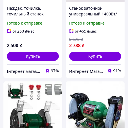
Наждак, точилка,
Станок заточной
точильный станок,
универсальный 1400Вт/
заточная, POWERPLUS
150мм LEX (Польша),
Готово к отправке
Готово к отправке
Бельгия
Электрический наждак,
MTS
250
465
от
₴
/мес
от
₴
/мес
5 576
₴
2 500
₴
2 788
₴
Купить
Купить
97%
91%
Інтернет магазин інструмента "BEST TOOLS"
Интернет Магазин "StepShop"