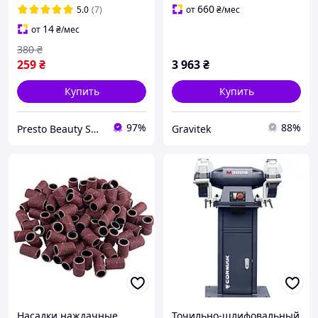
педикюрный, наждак
660
5.0
(7)
от
₴
/мес
файлы, алмазные )
14
от
₴
/мес
380
₴
259
₴
3 963
₴
Купить
Купить
97%
88%
Presto Beauty Shop
Gravitek
Насадки наждачные
Точильно-шлифовальный