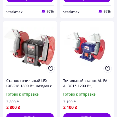
97%
97%
Starkmax
Starkmax
Станок точильный LEX
Точильный станок AL-FA
LXBG18 1800 Вт, наждак с
ALBG15 1200 Вт,
дисками 200 мм для
электрический наждак
Готово к отправке
Готово к отправке
заточки, шлифовки и
150 мм для шлифовки,
очистки металла
заточки инструмента и
3 800
₴
3 100
₴
профессиональный
очистки металла
2 800
₴
2 100
₴