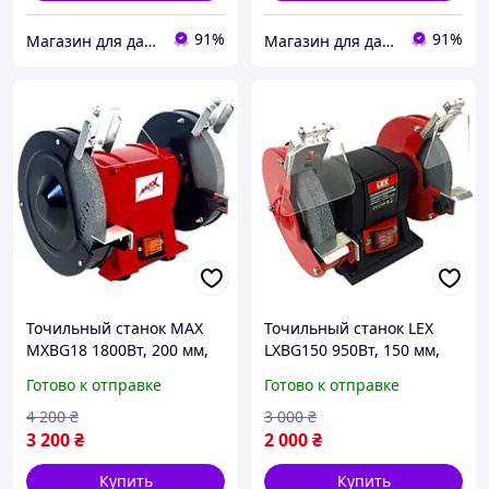
91%
91%
Магазин для дачи и сада - ALFA LEX EUROCRAFT KRAFT DELE VERKE SILVER
Магазин для дачи и сада - ALFA LEX EUROCRAFT KRAFT DELE VERKE SILVER
Точильный станок MAX
Точильный станок LEX
MXBG18 1800Вт, 200 мм,
LXBG150 950Вт, 150 мм,
2950 об/мин, наждак для
2950 об/мин, наждак для
Готово к отправке
Готово к отправке
металла, двойной диск,
металла, двойной диск,
мощный и тихий без
тихая работа, без
4 200
₴
3 000
₴
вибрации
вибрации, надежный
3 200
₴
2 000
₴
Купить
Купить