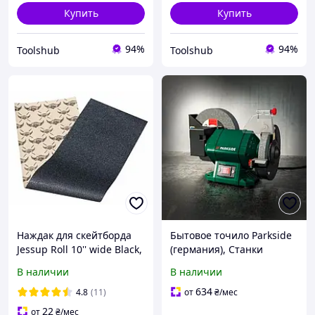
Купить
Купить
94%
94%
Toolshub
Toolshub
Наждак для скейтборда
Бытовое точило Parkside
Jessup Roll 10'' wide Black,
(германия), Станки
для самоката, лонгборда
точильно шлифовальные,
В наличии
В наличии
Наждак гриндер,
Точильно шлифовальные
634
4.8
(11)
от
₴
/мес
станки, CQS
22
от
₴
/мес