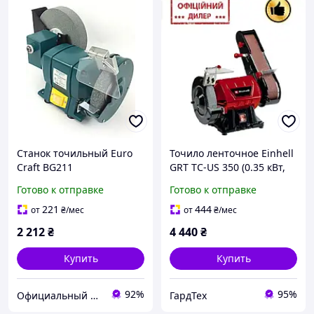
Станок точильный Euro
Точило ленточное Einhell
Craft BG211
GRT TC-US 350 (0.35 кВт,
150 мм) Точильный
Готово к отправке
Готово к отправке
станок, Наждак гриндер
221
444
от
₴
/мес
от
₴
/мес
2 212
₴
4 440
₴
Купить
Купить
92%
95%
Официальный магазин Kraft&Dele🛠
ГардТех