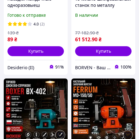
одноразовыеш
станок по металлу
(барабанчики) для
двухдисковый CORMAK
Готово к отправке
В наличии
маникюрного фрезера
M300S (400В)
120 грит 100шт
Промышленный наждак
4.0
(2)
300 мм | С тумбой
139
₴
77 182
.90
₴
89
₴
61 512
.90
₴
Купить
Купить
91%
100%
Desiderio (II)
BORVEN - Ваш надежный поставщик техники, оборудования и инструмента