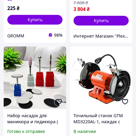
7 608
₴
225
₴
3 804
₴
Купить
Купить
98%
GROMM
Интернет Магазин "PlexStore"
Набор насадок для
Точильный станок GTM
маникюра и педикюра (
MD3220AL-1, наждак с
фрезы для снятия
подсветкой, точильный
Готово к отправке
В наличии
маникюра, диск
станок 200 мм