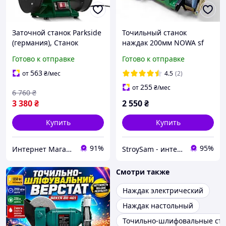
Заточной станок Parkside
Точильный станок
(германия), Станок
наждак 200мм NOWA sf
точильно шлифовальный
1250 g Польша
Готово к отправке
Готово к отправке
настольный, Станок
наждак, MTS
563
от
₴
/мес
4.5
(2)
255
от
₴
/мес
6 760
₴
3 380
₴
2 550
₴
Купить
Купить
91%
95%
Интернет Магазин "StepShop"
StroySam - интернет магазин инструментов
Смотри также
Наждак электрический
Наждак настольный
Точильно-шлифовальные ст