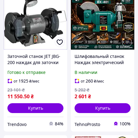
Заточной станок JET JBG-
Шлифовальный станок
200 наждак для заточки
Наждак электрический
инструментов и
Двухкруговый точильный
Готово к отправке
В наличии
шлифовки дисками 200
станок сухой и мокрой
мм 230В 670Вт
заточки Электрическая
1925
260
от
₴
/мес
от
₴
/мес
точила
23 101
₴
5 202
₴
11 550
.50
₴
2 601
₴
Купить
Купить
84%
100%
Trendovo
TehnoProsto