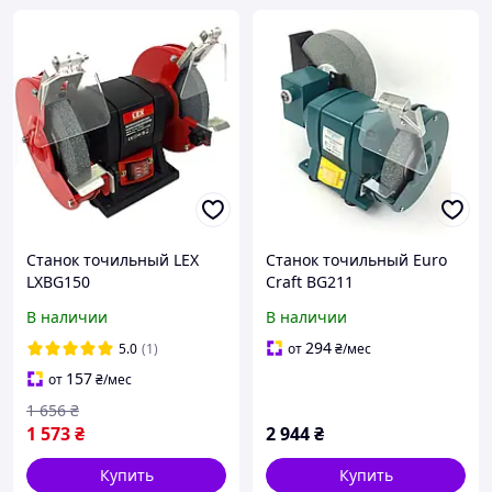
Станок точильный LEX
Станок точильный Euro
LXBG150
Craft BG211
В наличии
В наличии
294
5.0
(1)
от
₴
/мес
157
от
₴
/мес
1 656
₴
1 573
₴
2 944
₴
Купить
Купить