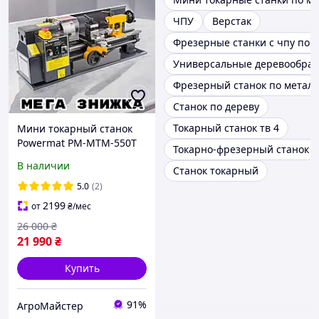
ЧПУ
Верстак
Фрезерные станки с чпу по 
Универсальные деревообра
Фрезерный станок по металл
Станок по дереву
Токарный станок тв 4
Мини токарный станок
Powermat PM-MTM-550T
Токарно-фрезерный станок
настольный токарный
В наличии
Станок токарный
станок для обработки
металла мощностью 550
5.0
(2)
Вт
2199
от
₴
/мес
26 000
₴
21 990
₴
Купить
91%
АгроМайстер