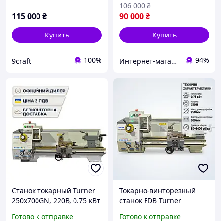
106 000
₴
115 000
₴
90 000
₴
Купить
Купить
100%
94%
9craft
Интернет-магазин BoomMarket
Станок токарный Turner
Токарно-винторезный
250x700GN, 220В, 0.75 кВт
станок FDB Turner
250x500G, 0.75 кВт, 220В
Готово к отправке
Готово к отправке