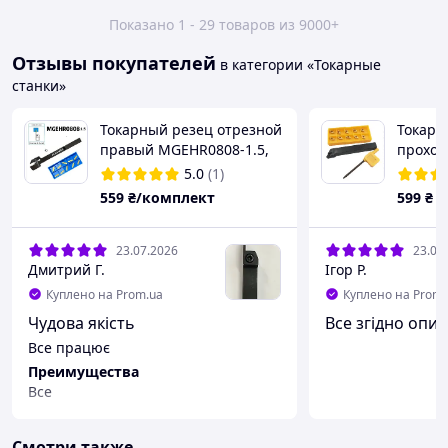
Показано 1 - 29 товаров из 9000+
Отзывы покупателей
в категории «Токарные
станки»
Токарный резец отрезной
Токарн
правый MGEHR0808-1.5,
проход
ширина реза 1.5 мм,
(высот
5.0
(1)
размер сечения державки
мм) и 
559
₴/комплект
599
₴
8х8 мм и НАБОР 10
DCMT07
ПЛАСТИН в комплекте
23.07.2026
23.07
Дмитрий Г.
Ігор Р.
Куплено на Prom.ua
Куплено на Prom.
Чудова якість
Все згідно опис
Все працює
Преимущества
Все
Недостатки
Немає
Смотри также