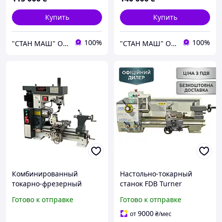
Купить
Купить
100%
100%
"СТАН МАШ" Официальный дилер TM: Holzmann, OPTImum, FDB Maschinen, Holzstar, Proma, Torin.
"СТАН МАШ" Официальный дилер TM: Holzmann, OPTImum, FDB Maschinen, Holzstar, Proma, Torin.
Комбинированный
Настольно-токарный
токарно-фрезерный
станок FDB Turner
станок 9craft ML500
250x500G, 0.75 кВт, 160 кг
Готово к отправке
Готово к отправке
(Токарный и фрезерный)
9000
от
₴
/мес