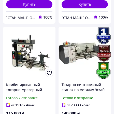
Купить
Купить
100%
100%
"СТАН МАШ" Официальный дилер TM: Holzmann, OPTImum, FDB Maschinen, Holzstar, Proma, Torin.
"СТАН МАШ" Официальный дилер TM: Holzmann, OPTImum, FDB Maschinen, Holzstar, Proma, Torin.
Комбинированный
Токарно-винторезный
токарно-фрезерный
станок по металлу 9craft
станок 9craft ML500
DBL290 1500W
Готово к отправке
Готово к отправке
(Токарный и фрезерный)
19167
23333
от
₴
/мес
от
₴
/мес
115 000
₴
140 000
₴