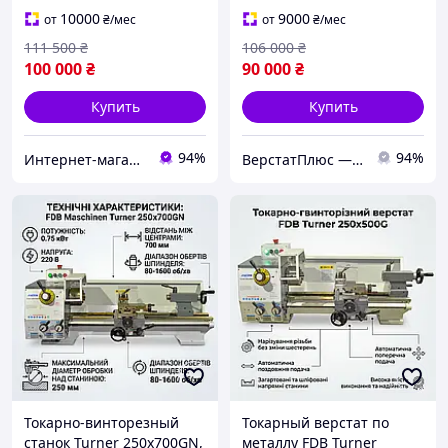
10000
9000
от
₴
/мес
от
₴
/мес
111 500
₴
106 000
₴
100 000
₴
90 000
₴
Купить
Купить
94%
94%
Интернет-магазин BoomMarket
ВерстатПлюс — верстати та обладнання
Токарно-винторезный
Токарный верстат по
станок Turner 250x700GN,
металлу FDB Turner