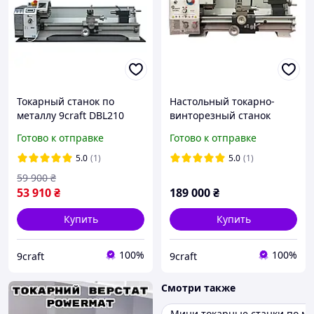
Токарный станок по
Настольный токарно-
металлу 9craft DBL210
винторезный станок
1100W 210х800
9craft GX360L 360x750
Готово к отправке
Готово к отправке
беcщеточный
1500W 220в
5.0
(1)
5.0
(1)
59 900
₴
53 910
₴
189 000
₴
Купить
Купить
100%
100%
9craft
9craft
Смотри также
Мини токарные станки по ме