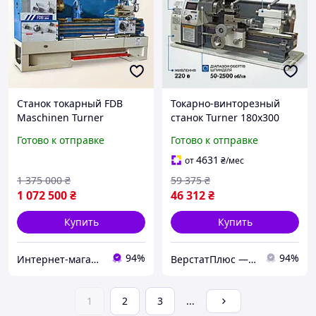
Станок токарный FDB
Токарно-винторезный
Maschinen Turner
станок Turner 180x300
500x1500KZX, 12
Vario, 0.6 кВт, 220В
Готово к отправке
Готово к отправке
скоростей шпинделя
4631
от
₴
/мес
1 375 000
₴
59 375
₴
1 072 500
₴
46 312
₴
Купить
Купить
94%
94%
Интернет-магазин BoomMarket
ВерстатПлюс — верстати та обладнання
1
2
3
...