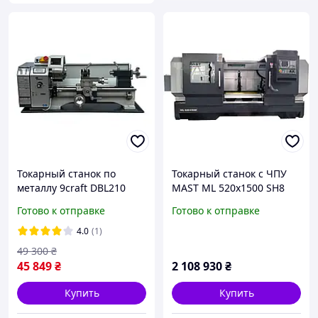
Токарный станок по
Токарный станок с ЧПУ
металлу 9craft DBL210
MAST ML 520x1500 SH8
1100W беcщеточный
мощность 11 кВт
Готово к отправке
Готово к отправке
сервоприводы Siemens
4.0
(1)
49 300
₴
45 849
₴
2 108 930
₴
Купить
Купить