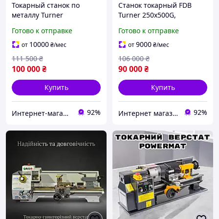
Токарный станок по
Станок токарный FDB
металлу Turner
Turner 250x500G,
250x700GN, 220В, 0.75 кВт
универсальный, 220В
Готово к отправке
Готово к отправке
10000
9000
от
₴
/мес
от
₴
/мес
111 500
₴
106 000
₴
100 000
₴
90 000
₴
Купить
Купить
92%
92%
Интернет-магазин ЭлектроХаус
Интернет магазин "pro100market"