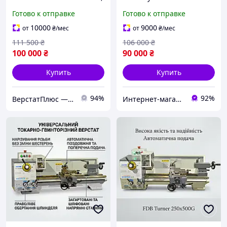
220В, 0.75 кВт
250x500G, 250 мм, 500 мм
Готово к отправке
Готово к отправке
10000
9000
от
₴
/мес
от
₴
/мес
111 500
₴
106 000
₴
100 000
₴
90 000
₴
Купить
Купить
94%
92%
ВерстатПлюс — верстати та обладнання
Интернет-магазин ЭлектроХаус