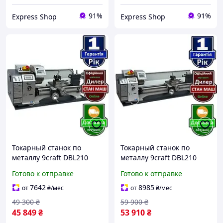
91%
91%
Express Shop
Express Shop
Токарный станок по
Токарный станок по
металлу 9craft DBL210
металлу 9craft DBL210
1100W беcщеточный
1100W 210х800
Готово к отправке
Готово к отправке
беcщеточный
7642
8985
от
₴
/мес
от
₴
/мес
49 300
₴
59 900
₴
45 849
₴
53 910
₴