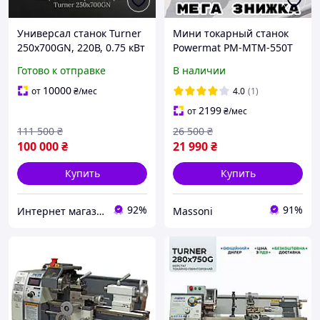
Универсал станок Turner
Мини токарный станок
250x700GN, 220В, 0.75 кВт
Powermat PM-MTM-550T
настольный токарный
Готово к отправке
В наличии
станок для обработки
металла мощностью 550
10000
от
₴
/мес
4.0
(1)
Вт
2199
от
₴
/мес
111 500
₴
26 500
₴
100 000
₴
21 990
₴
Купить
Купить
92%
91%
Интернет магазин "pro100market"
Massoni