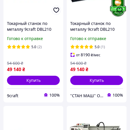
Токарный станок по
Токарный станок по
металлу 9craft DBL210
металлу 9craft DBL210
1100W 210х600
1100W 210х600
Готово к отправке
Готово к отправке
беcщеточный
беcщеточный
5.0
(2)
5.0
(1)
8190
от
₴
/мес
54 600
₴
54 600
₴
49 140
₴
49 140
₴
Купить
Купить
100%
100%
9craft
"СТАН МАШ" Официальный дилер TM: Holzmann, OPTImum, FDB Maschinen, Holzstar, Proma, Torin.