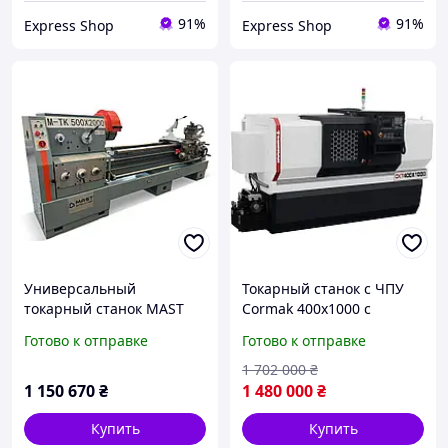
91%
91%
Express Shop
Express Shop
Универсальный
Токарный станок с ЧПУ
токарный станок MAST
Cormak 400x1000 с
METALLTECHNIK M-TK
гидравликой мощность
Готово к отправке
Готово к отправке
500х2000 мощность 7.5
7.5 кВт скорость
кВт вес 2500 кг
вращения шпинделя до
1 702 000
₴
2000 об/ми
1 150 670
₴
1 480 000
₴
Купить
Купить