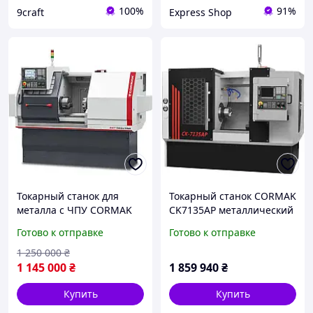
100%
91%
9craft
Express Shop
Токарный станок для
Токарный станок CORMAK
металла с ЧПУ CORMAK
CK7135AP металлический
360x750 Мощность 3.7
2500 кг 55 кВт
Готово к отправке
Готово к отправке
кВт Вес 1500 кг Диаметр
2500x1340x1710 мм 200-
обработки 360 мм
3000 об/мин 300 мм 46 мм
1 250 000
₴
1 145 000
₴
1 859 940
₴
Купить
Купить