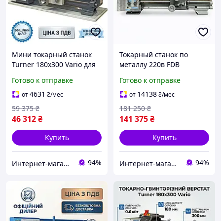
Мини токарный станок
Токарный станок по
Turner 180x300 Vario для
металлу 220в FDB
хобби и мастерской
Maschinen Turner
Готово к отправке
Готово к отправке
280х750G, 8 скоростей
4631
14138
от
₴
/мес
от
₴
/мес
59 375
₴
181 250
₴
46 312
₴
141 375
₴
Купить
Купить
94%
94%
Интернет-магазин BoomMarket
Интернет-магазин BoomMarket