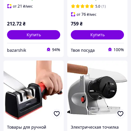
побутова ножеточка
21
от
₴
/мес
5.0
(1)
76
от
₴
/мес
212
.72
₴
759
₴
Купить
Купить
94%
100%
bazarshik
Твоя посуда
Товары для ручной
Электрическая точилка