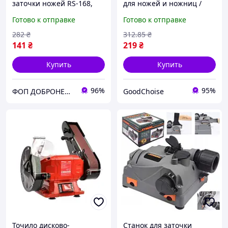
заточки ножей RS-168,
для ножей и ножниц /
Точило для кухонных
Ножеточка / Бытовая
Готово к отправке
Готово к отправке
ножей и ножниц Точилка
точилка для ножниц и
заточки CH-81
ножей
282
₴
312
.85
₴
141
₴
219
₴
Купить
Купить
96%
95%
ФОП ДОБРОНЕЦЬКА С.М.
GoodChoise
Точило дисково-
Станок для заточки