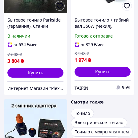
Бытовое точило Parkside
Бытовое точило + гибкий
(германия), Станки
вал 350W (Чехия),
точильно шлифовальные,
Заточить сверло,
В наличии
Готово к отправке
Наждак гриндер,
Машинка для заточки
Точильно шлифовальные
сверл, FBK
634
329
от
₴
/мес
от
₴
/мес
станки, CQS
3 948
₴
7 608
₴
1 974
₴
3 804
₴
Купить
Купить
95%
TAIPIN
Интернет Магазин "PlexStore"
Смотри также
Точило
Электрическое точило
Точило с мокрым камнем