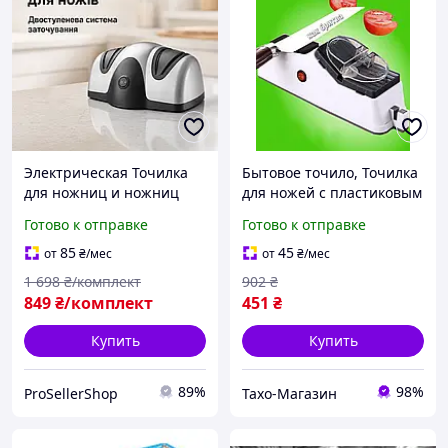
Электрическая Точилка
Бытовое точило, Точилка
для ножниц и ножниц
для ножей с пластиковым
для дома компактная
корпусом (USB, 4В1), AST
Готово к отправке
Готово к отправке
Точилка для бытового и
профессионального
85
45
от
₴
/мес
от
₴
/мес
использования
1 698
₴/комплект
902
₴
849
₴/комплект
451
₴
Купить
Купить
89%
98%
ProSellerShop
Тахо-Магазин