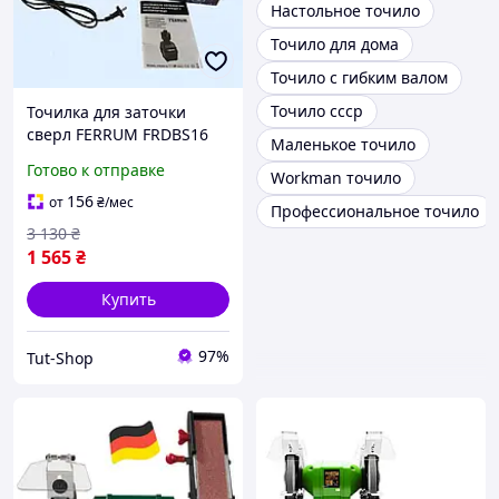
Настольное точило
Точило для дома
Точило с гибким валом
Точило ссср
Точилка для заточки
сверл FERRUM FRDBS16
Маленькое точило
Инструмент для заточки
Готово к отправке
Workman точило
сверл Точильные станки
Ferrum Бытовое точило
156
от
₴
/мес
Профессиональное точило
3 130
₴
1 565
₴
Купить
97%
Tut-Shop