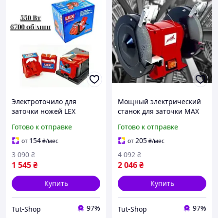
Электроточило для
Мощный электрический
заточки ножей LEX
станок для заточки MAX
LXMFS45 Станок для
MXBG18 Оборудование
Готово к отправке
Готово к отправке
заточки
для затачивания Бытовое
профессиональных
точило
154
205
от
₴
/мес
от
₴
/мес
ножниц Бытовое точило
3 090
₴
4 092
₴
1 545
₴
2 046
₴
Купить
Купить
97%
97%
Tut-Shop
Tut-Shop