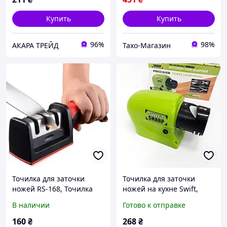
Купить
Купить
96%
98%
АКАРА ТРЕЙД
Тахо-Магазин
Точилка для заточки
Точилка для заточки
ножей RS-168, Точилка
ножей на кухне Swift,
для разных ножей
Хорошая электронная
В наличии
Готово к отправке
Приспособление заточки
точилка для ножей,
AF-60
Ножницы ручная заточка
160
₴
268
₴