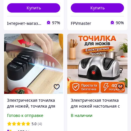
JH-41
Купить
Купить
97%
90%
Інтернет-магазин підгузників та побутової хімії VIKI Home
FPVmaster
Электрическая точилка
Электрическая точилка
для ножей, точилка для
для ножей настольная с
ножниц, бытовая точилка
двумя уровнями
Готово к отправке
В наличии
автоматическая, питание
универсальная бытовая
220 Вольт
точилка точилка
5.0
(4)
автоматическая