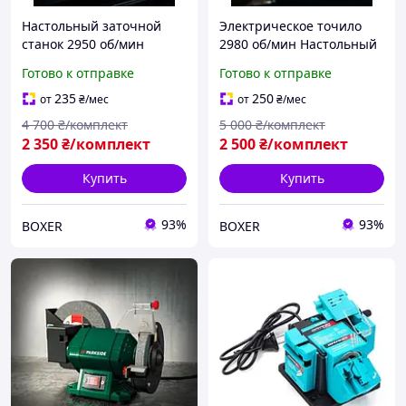
Настольный заточной
Электрическое точило
станок 2950 об/мин
2980 об/мин Настольный
Станок для заточки
заточной станок 1500 Вт
Готово к отправке
Готово к отправке
универсальный 1350 Вт
Настольное точило
Точильный станок
Мощный электрический
235
250
от
₴
/мес
от
₴
/мес
ручной Бытовое точило
станок для заточки
4 700
₴/комплект
5 000
₴/комплект
2 350
₴/комплект
2 500
₴/комплект
Купить
Купить
93%
93%
BOXER
BOXER