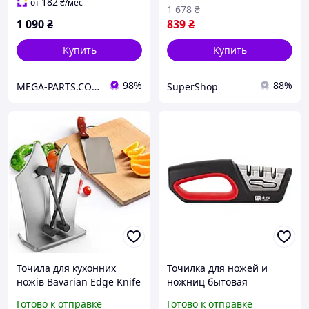
182
от
₴
/мес
1 678
₴
1 090
₴
839
₴
Купить
Купить
98%
88%
MEGA-PARTS.COM.UA
SuperShop
Точила для кухонних
Точилка для ножей и
ножів Bavarian Edge Knife
ножниц бытовая
Sharpener Домашня
Готово к отправке
Готово к отправке