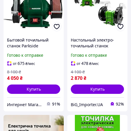
Бытовой точильный
Настольный электро-
станок Parkside
точильный станок
(германия),
Procraft PAE200/1350 (1350
Готово к отправке
Готово к отправке
Электрическое точило,
Вт, 2950 об/мин, диски
Маленький точильный
200 мм), Бытовое точило
675
478
от
₴
/мес
от
₴
/мес
станок, MTS
8 100
₴
4 100
₴
4 050
₴
2 870
₴
Купить
Купить
91%
92%
Интернет Магазин "StepShop"
BiG_Importer.UA