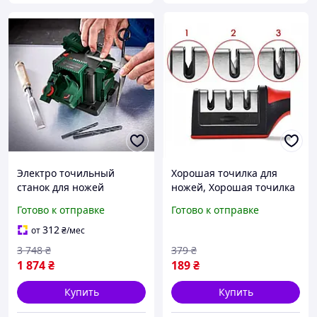
Электро точильный
Хорошая точилка для
станок для ножей
ножей, Хорошая точилка
Parkside, Бытовое точило,
ручная для ножей
Готово к отправке
Готово к отправке
Аппарат для заточки
Бытовая электроточилка
ножей, PHN Готово к
QV-29
312
от
₴
/мес
отправке
3 748
₴
379
₴
1 874
₴
189
₴
Купить
Купить