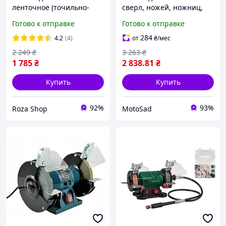
ленточное (точильно-
сверл, ножей, ножниц,
шлифовальная машина)
топор VOREL сетевой:
Готово к отправке
Готово к отправке
Heidmann 1400 Вт
Ø=3-13мм, 150 Вт [2]
(73473)
284
4.2
(4)
от
₴
/мес
2 249
₴
3 263
₴
1 785
₴
2 838
.81
₴
Купить
Купить
92%
93%
Roza Shop
MotoSad