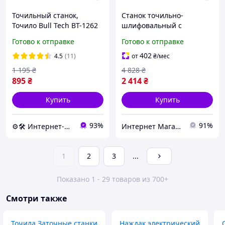
Точильный станок,
Станок точильно-
Точило Bull Tech BT-1262
шлифовальный с
1500 Вт 150 мм
гравером Parkside
Готово к отправке
Готово к отправке
(германия), Настольный
точильный станок,
402
4.5
(11)
от
₴
/мес
Точило электрическое
1 195
₴
4 828
₴
электроточило, MTS
895
₴
2 414
₴
Купить
Купить
93%
91%
⚙️🛠 Интернет-магазин ALORA
Интернет Магазин "StepShop"
1
2
3
...
Показано 1 - 29 товаров из 700+
Смотри также
Точила Заточные станки
Наждак электрический