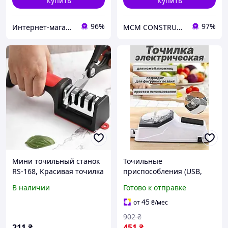
Купить
Купить
96%
97%
Интернет-магазин "Little Sam"
MCM CONSTRUCTION
Мини точильный станок
Точильные
RS-168, Красивая точилка
приспособления (USB,
для ножей, Хорошая
4В1), Электрическая
В наличии
Готово к отправке
точилка для
точилка точилка для
туристических ножей TI-
ножей и ножниц,
45
от
₴
/мес
71
Бытовое точило, THO
902
₴
211
₴
451
₴