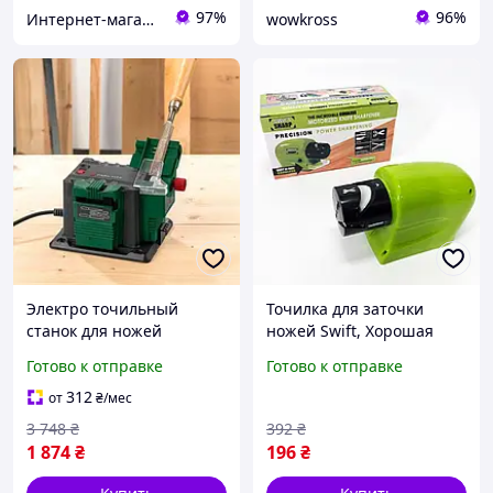
97%
96%
Интернет-магазин "АТМ"
wowkross
Электро точильный
Точилка для заточки
станок для ножей
ножей Swift, Хорошая
Parkside, Бытовое точило,
электронная точилка для
Готово к отправке
Готово к отправке
Аппарат для заточки
ножей Хорошая WA-79
ножей, PH Доставка по
312
от
₴
/мес
Украине
3 748
₴
392
₴
1 874
₴
196
₴