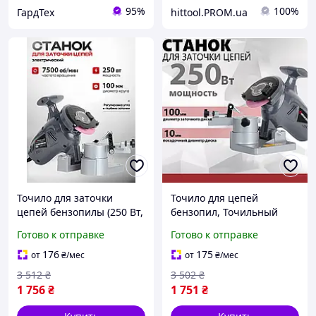
95%
100%
ГардТех
hittool.PROM.ua
Точило для заточки
Точило для цепей
цепей бензопилы (250 Вт,
бензопил, Точильный
7500 об/м), Заточной
заточной станок (250 Вт,
Готово к отправке
Готово к отправке
станок для цепей
7500 об/м), Машинка для
бензопил, THO
заточки цепей, AVI
176
175
от
₴
/мес
от
₴
/мес
3 512
₴
3 502
₴
1 756
₴
1 751
₴