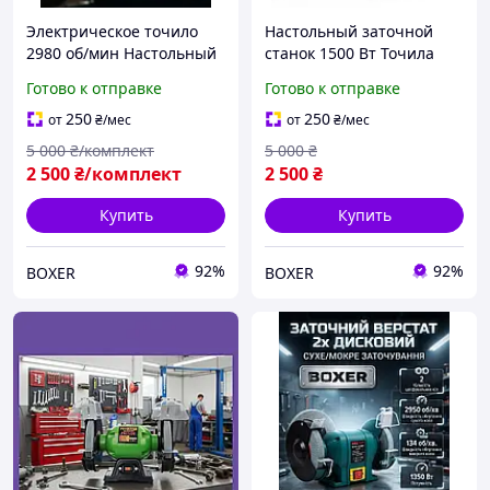
Электрическое точило
Настольный заточной
2980 об/мин Настольный
станок 1500 Вт Точила
заточной станок 1500 Вт
станки точильные 2980
Готово к отправке
Готово к отправке
Настольное точило
об/мин Станок для
Мощный электрический
заточки универсальный
250
250
от
₴
/мес
от
₴
/мес
станок для заточки
Точильный аппарат
5 000
₴/комплект
5 000
₴
2 500
₴/комплект
2 500
₴
Купить
Купить
92%
92%
BOXER
BOXER