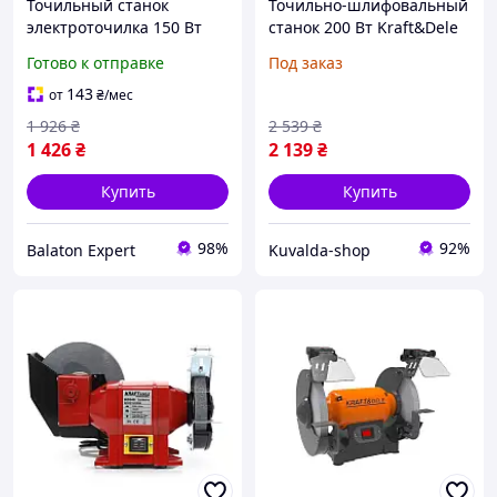
Точильный станок
Точильно-шлифовальный
электроточилка 150 Вт
станок 200 Вт Kraft&Dele
Procraft точилка для
KD544 шлифовальный
Готово к отправке
Под заказ
мастерской PAE-600
заточный станок для
заточной станок для
инструмента
143
от
₴
/мес
ножей медная обмотка
1 926
₴
2 539
₴
1 426
₴
2 139
₴
Купить
Купить
98%
92%
Balaton Expert
Kuvalda-shop