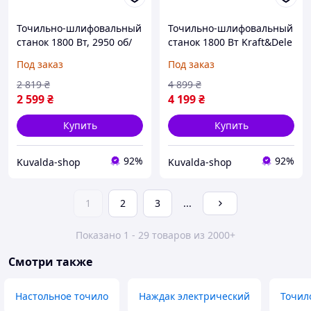
Точильно-шлифовальный
Точильно-шлифовальный
станок 1800 Вт, 2950 об/
станок 1800 Вт Kraft&Dele
мин Kraft&Dele KD546
KD566 шлифовальный
Под заказ
Под заказ
шлифовальный заточный
заточный станок для
станок
инструмента
2 819
₴
4 899
₴
2 599
₴
4 199
₴
Купить
Купить
92%
92%
Kuvalda-shop
Kuvalda-shop
1
2
3
...
Показано 1 - 29 товаров из 2000+
Смотри также
Настольное точило
Наждак электрический
Точил