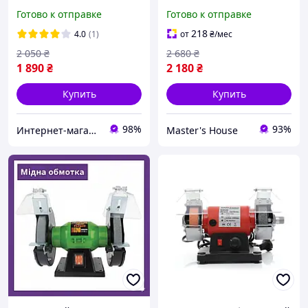
1 с гибким валом (точило,
Шлифовально-
Готово к отправке
Готово к отправке
гравер) Parkside PDFW
затачивающий станок
120 B3 из Германии
2950 об/мин диск 150 мм
218
4.0
(1)
от
₴
/мес
Наждак настольный
2 050
₴
2 680
₴
Гарантия 12 мес
1 890
₴
2 180
₴
Купить
Купить
98%
93%
Интернет-магазин "Рarkside-shop.prom.ua"
Master's House