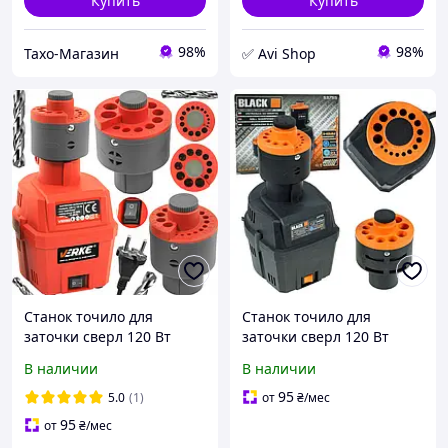
Купить
Купить
98%
98%
Тахо-Магазин
✅ Avi Shop
Станок точило для
Станок точило для
заточки сверл 120 Вт
заточки сверл 120 Вт
Verke V90086
BLACK B53755
В наличии
В наличии
Электрический заточный
Электрический заточный
станок для сверл
станок для сверл
95
5.0
(1)
от
₴
/мес
диаметром 3-16 мм
диаметром 3-16 мм
95
от
₴
/мес