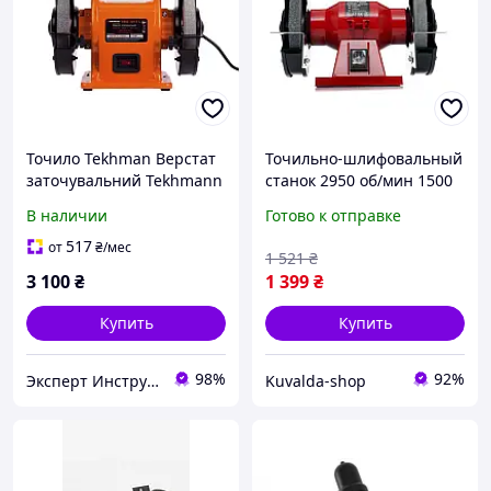
Точило Tekhman Верстат
Точильно-шлифовальный
заточувальний Tekhmann
станок 2950 об/мин 1500
TBG-3015 L 850989
Вт Kraft&Dele KD532
В наличии
Готово к отправке
шлифовальный заточный
станок
517
от
₴
/мес
1 521
₴
3 100
₴
1 399
₴
Купить
Купить
98%
92%
Эксперт Инструмент
Kuvalda-shop