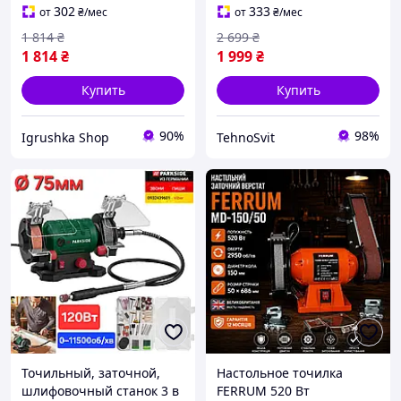
точило, RYH
550 Вт Точильный станок
302
333
от
₴
/мес
от
₴
/мес
Станок для заточки цепи
1 814
₴
2 699
₴
1 814
₴
1 999
₴
Купить
Купить
90%
98%
Igrushka Shop
TehnoSvit
Точильный, заточной,
Настольное точилка
шлифовочный станок 3 в
FERRUM 520 Вт