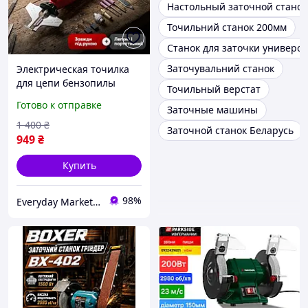
Настольный заточной станок
Точильний станок 200мм
Станок для заточки универс
Заточувальний станок
Электрическая точилка
для цепи бензопилы
Точильный верстат
заточной станок,
Готово к отправке
Заточные машины
электроточилка машинка
для заточки цепей
1 400
₴
Заточной станок Беларусь
949
₴
Купить
98%
Everyday Market 0965612251