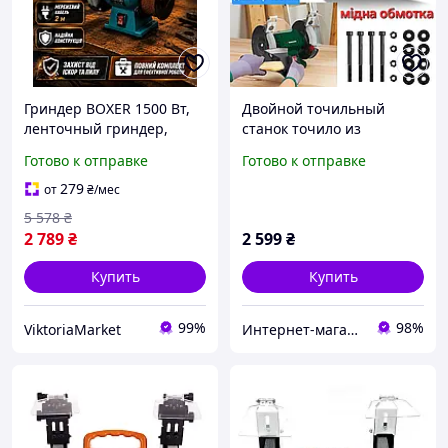
Гриндер BOXER 1500 Вт,
Двойной точильный
ленточный гриндер,
станок точило из
точило ленточное 2980
ГЕРМАНИИ Parkside PDOS
Готово к отправке
Готово к отправке
об/мин, заточный станок,
200 C2 заточный
ленточная шлифмашина
279
от
₴
/мес
220 В
5 578
₴
2 789
₴
2 599
₴
Купить
Купить
99%
98%
ViktoriaMarket
Интернет-магазин "Рarkside-shop.prom.ua"