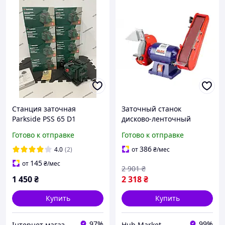
Станция заточная
Заточный станок
Parkside PSS 65 D1
дисково-ленточный
Точилка для лезвий и
(точило) AL-FA ALBG18B
Готово к отправке
Готово к отправке
сверл Верстак для
1850Вт диск 150мм HM
заточки строительный
386
4.0
(2)
от
₴
/мес
девайсов
145
от
₴
/мес
2 901
₴
1 450
₴
2 318
₴
Купить
Купить
97%
99%
Інтернет магазин інструмента "BEST TOOLS"
Hub Market