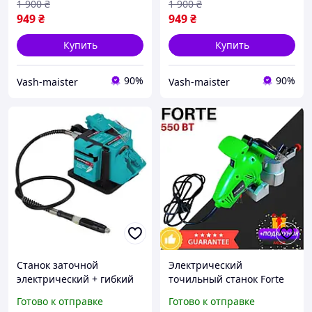
1 900
₴
1 900
₴
949
₴
949
₴
Купить
Купить
90%
90%
Vash-maister
Vash-maister
Станок заточной
Электрический
электрический + гибкий
точильный станок Forte
вал 350W (Чехия),
СТЗ-100 Точильный
Готово к отправке
Готово к отправке
Многофункциональное
станок для цепи Станок