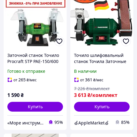
Заточной станок Точило
Точило шлифовальный
Procraft STP PAE-150/600
станок Точила Заточные
(150 Вт, 150 мм) для дома
станки 220В
Готово к отправке
В наличии
и дачи
Приспособления для
заточки 2980 об/мин
265
361
от
₴
/мес
от
₴
/мес
Наждак электрический
7 226
₴/комплект
1 590
₴
3 613
₴/комплект
Купить
Купить
95%
85%
«Море инструментов»
🍏AppleMarket🍏