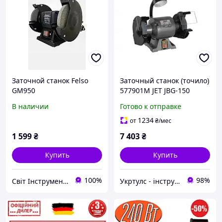
Заточной станок Felso
Заточный станок (точило)
GM950
577901M JET JBG-150
В наличии
Готово к отправке
1234
от
₴
/мес
1 599
₴
7 403
₴
Купить
Купить
100%
98%
Світ Інструменту: интернет-магазин инструментов
Укртулс - інструменти та обладнання