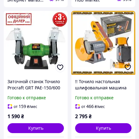
Заточной станок Точило
!! Точило настольная
Procraft GRT PAE-150/600
шлифовальная машина
(150 Вт, 150 мм) для дома
class pl 2-в-1 заточной
Готово к отправке
Готово к отправке
и дачи
станок для дома
POWERMAT 1850Вт 220В
159
466
от
₴
/мес
от
₴
/мес
1 590
₴
2 795
₴
Купить
Купить