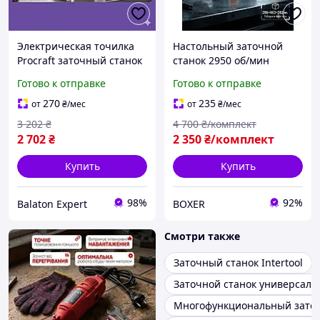
Электрическая точилка
Настольный заточной
Procraft заточный станок
станок 2950 об/мин
с кругом 200мм, 350Вт с
Станок для заточки
Готово к отправке
Готово к отправке
асинхрированным
универсальный 1350 Вт
двигателем идеальна для
Точильный станок
270
235
от
₴
/мес
от
₴
/мес
мастерской
ручной Бытовое точило
3 202
₴
4 700
₴/комплект
2 702
₴
2 350
₴/комплект
Купить
Купить
98%
92%
Balaton Expert
BOXER
Смотри также
Заточный станок Intertool
Заточной станок универсал
Многофункциональный заточ