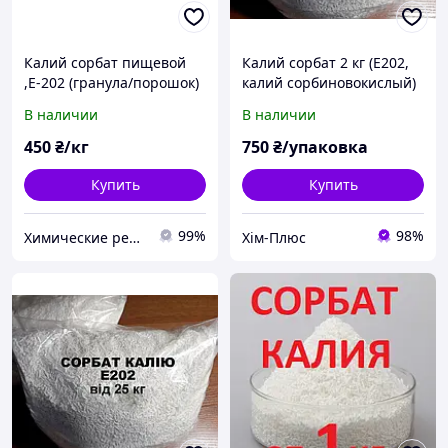
Калий сорбат пищевой
Калий сорбат 2 кг (Е202,
,Е-202 (гранула/порошок)
калий сорбиновокислый)
Производство Китай.
В наличии
В наличии
Калію сорбат. Сорбат
калію
450
₴/кг
750
₴/упаковка
Купить
Купить
99%
98%
Химические реактивы и сырье от интернет-магазина МенделеевШоп.ua
Хім-Плюс