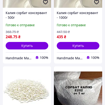
Калия сорбат консервант
Калия сорбат консервант
- 500г
- 1000г
Готово к отправке
Готово к отправке
368
.75
₴
447
.50
₴
248
.75
₴
435
₴
Купить
Купить
100%
100%
Handmade Market Kyiv
Handmade Market Kyiv