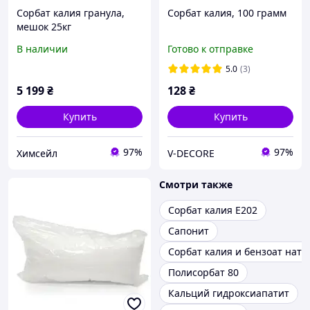
Сорбат калия гранула,
Сорбат калия, 100 грамм
мешок 25кг
В наличии
Готово к отправке
5.0
(3)
5 199
₴
128
₴
Купить
Купить
97%
97%
Химсейл
V-DECORE
Смотри также
Сорбат калия Е202
Сапонит
Сорбат калия и бензоат натр
Полисорбат 80
Кальций гидроксиапатит