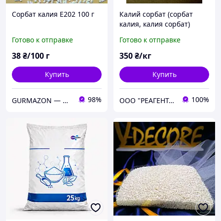
Сорбат калия E202 100 г
Калий сорбат (сорбат
калия, калия сорбат)
Готово к отправке
Готово к отправке
38
₴/100 г
350
₴/кг
Купить
Купить
98%
100%
GURMAZON — интернет-магазин специй и приправ
ООО "РЕАГЕНТ-ЦЕНТР"