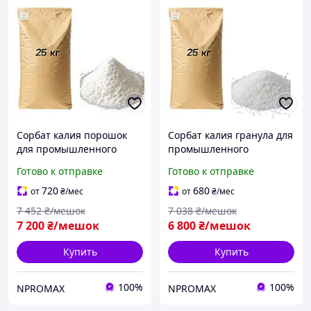
Сорбат калия порошок
Сорбат калия гранула для
для промышленного
промышленного
использования 25 кг
использования 25 кг
Готово к отправке
Готово к отправке
(мешок)
(мешок)
720
680
от
₴
/мес
от
₴
/мес
7 452
₴/мешок
7 038
₴/мешок
7 200
₴/мешок
6 800
₴/мешок
Купить
Купить
100%
100%
NPROMAX
NPROMAX