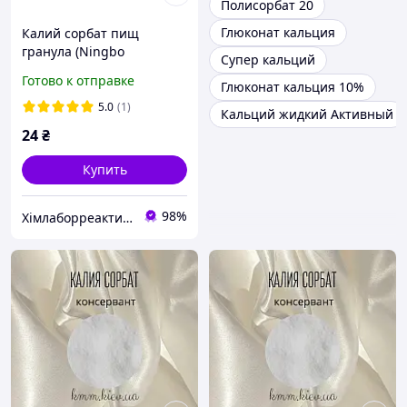
Полисорбат 20
Глюконат кальция
Калий сорбат пищ
гранула (Ningbo
Супер кальций
Wanglong) 0,1 кг
Готово к отправке
Глюконат кальция 10%
5.0
(1)
Кальций жидкий Активный
24
₴
Купить
98%
Хімлаборреактив ТОВ