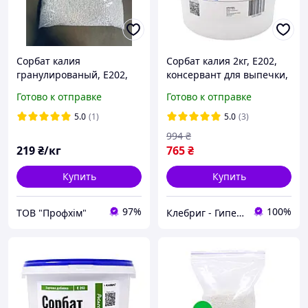
Сорбат калия
Сорбат калия 2кг, E202,
гранулированый, Е202,
консервант для выпечки,
1кг.
сыров, мяса, консерв
Готово к отправке
Готово к отправке
5.0
(1)
5.0
(3)
994
₴
219
₴/кг
765
₴
Купить
Купить
97%
100%
ТОВ "Профхім"
Клебриг - Гипермаркет химической продукции