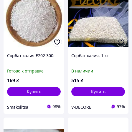
Сорбат калия Е202 300г
Сорбат калия, 1 кг
Готово к отправке
В наличии
169
₴
515
₴
Купить
Купить
98%
97%
Smakolitsa
V-DECORE