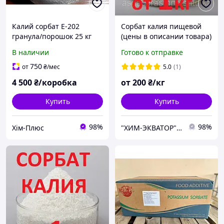
Калий сорбат Е-202
Сорбат калия пищевой
гранула/порошок 25 кг
(цены в описании товара)
В наличии
Готово к отправке
750
от
₴
/мес
5.0
(1)
4 500
₴/коробка
от
200
₴/кг
Купить
Купить
98%
98%
Хім-Плюс
"ХИМ-ЭКВАТОР" ТОВ