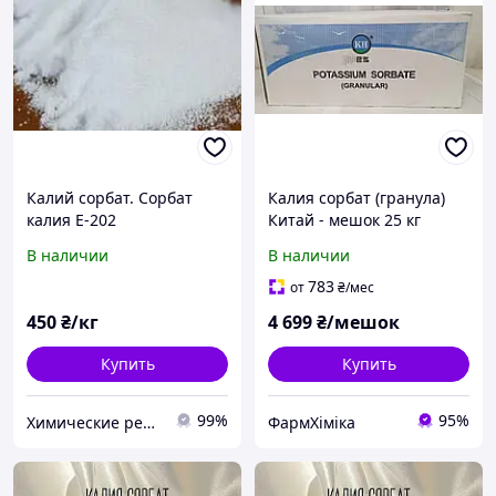
Калий сорбат. Сорбат
Калия сорбат (гранула)
калия Е-202
Китай - мешок 25 кг
Производитель Китай.
В наличии
В наличии
783
от
₴
/мес
450
₴/кг
4 699
₴/мешок
Купить
Купить
99%
95%
Химические реактивы и сырье от интернет-магазина МенделеевШоп.ua
ФармХіміка