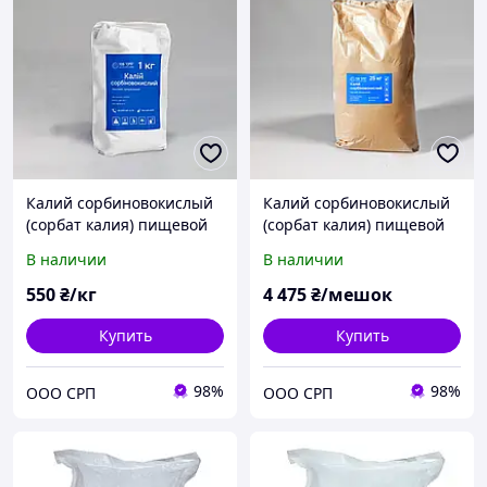
Калий сорбиновокислый
Калий сорбиновокислый
(сорбат калия) пищевой
(сорбат калия) пищевой
гранула пакетах 1кг
гранула в мешках 25кг
В наличии
В наличии
550
₴/кг
4 475
₴/мешок
Купить
Купить
98%
98%
ООО СРП
ООО СРП