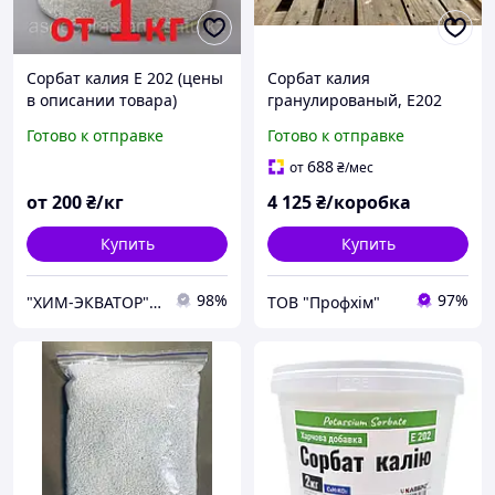
Сорбат калия Е 202 (цены
Сорбат калия
в описании товара)
гранулированый, Е202
Готово к отправке
Готово к отправке
688
от
₴
/мес
от
200
₴/кг
4 125
₴/коробка
Купить
Купить
98%
97%
"ХИМ-ЭКВАТОР" ТОВ
ТОВ "Профхім"