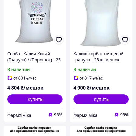
Сорбат Калия Китай
Калию сорбат пищевой
(Гранула) / (Порошок) - 25
гранула - 25 кг мешок
кг
В наличии
В наличии
801
817
от
₴
/мес
от
₴
/мес
4 804
₴/мешок
4 900
₴/мешок
Купить
Купить
95%
95%
ФармХіміка
ФармХіміка