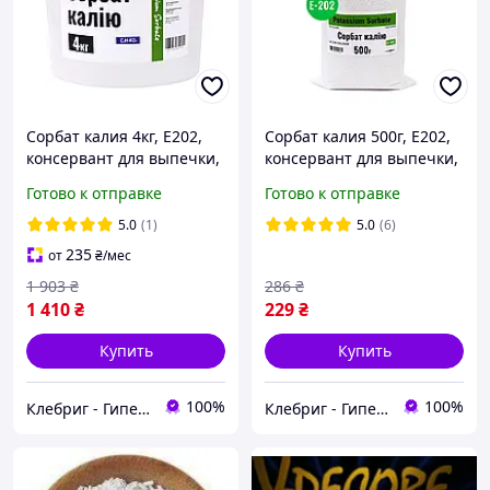
Сорбат калия 4кг, E202,
Сорбат калия 500г, E202,
консервант для выпечки,
консервант для выпечки,
сыров, мяса, консерв
сыров, мяса, консерв
Готово к отправке
Готово к отправке
5.0
(1)
5.0
(6)
235
от
₴
/мес
1 903
₴
286
₴
1 410
₴
229
₴
Купить
Купить
100%
100%
Клебриг - Гипермаркет химической продукции
Клебриг - Гипермаркет химической продукции