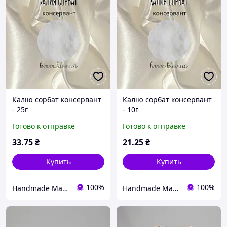
Калію сорбат консервант
Калію сорбат консервант
- 25г
- 10г
Готово к отправке
Готово к отправке
33
.75
₴
21
.25
₴
Купить
Купить
100%
100%
Handmade Market Kyiv
Handmade Market Kyiv