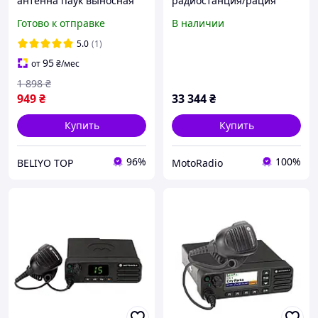
антенна паук выносная
радиостанция/рация
VHF/UHF (кабель 15м.),
Motorola DM4400E, UHF,
Готово к отправке
В наличии
Антенна для
AES-256
портативных
5.0
(1)
радиостанций Motorola
95
от
₴
/мес
R7
1 898
₴
949
₴
33 344
₴
Купить
Купить
96%
100%
BELIYO TOP
MotoRadio