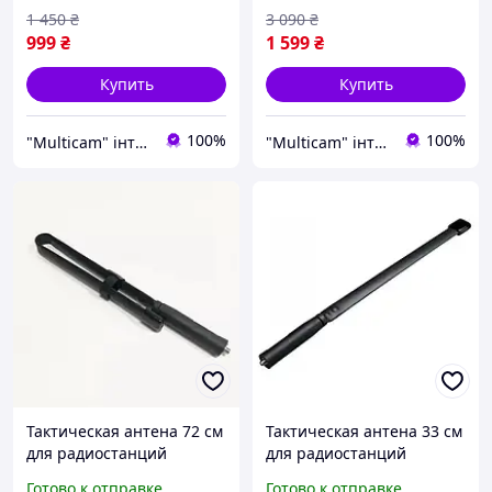
4600e
1 450
₴
3 090
₴
999
₴
1 599
₴
Купить
Купить
100%
100%
"Multicam" інтернет магазин
"Multicam" інтернет магазин
Тактическая антена 72 см
Тактическая антена 33 см
для радиостанций
для радиостанций
MOTOROLA DP4800 /
MOTOROLA DP4800 /
Готово к отправке
Готово к отправке