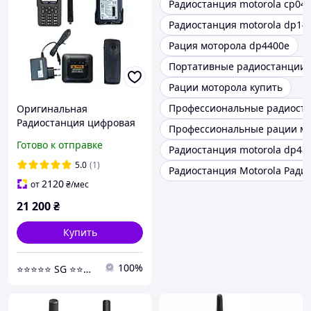
Радиостанция motorola cp04
Радиостанция motorola dp14
Рация моторола dp4400e
Портативные радиостанции 
Рации моторола купить
Профессиональные радиоста
Оригинальная
Радиостанция цифровая
Профессиональные рации м
Motorola MotoTRBO
Готово к отправке
Радиостанция motorola dp48
DP4800 VHF AES-256
шифрование
5.0
(1)
Радиостанция Motorola Ради
2120
от
₴
/мес
21 200
₴
Купить
100%
⭐️⭐️⭐️⭐️⭐️ SG ⭐️⭐️⭐️⭐️⭐️