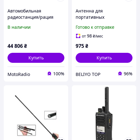
Автомобильная
Антенна для
радиостанция/рация
портативных
Motorola DM4601E, UHF,
радиостанций Motorola
В наличии
Готово к отправке
AES-256
125 см, складная
тактическая Антенна VHF
98
от
₴
/мес
на рации Моторола
44 806
₴
975
₴
Купить
Купить
100%
96%
MotoRadio
BELIYO TOP