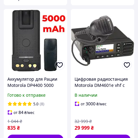
Аккумулятор для Рации
Цифровая радиостанция
Motorola DP4400 5000
Motorola DM4601e vhf с
mAh с USB-C Батарея на
лицензией AES 256
Готово к отправке
В наличии
Радиостанцию Моторола
DP4800 DP4600 DP4400e +
3000
5.0
(8)
от
₴
/мес
клипса
84
от
₴
/мес
1 044
₴
32 999
₴
835
₴
29 999
₴