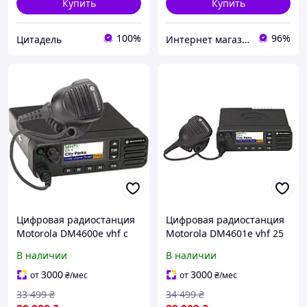
Купить
Купить
100%
96%
Цитадель
Интернет магазин Store7
Цифровая радиостанция
Цифровая радиостанция
Motorola DM4600e vhf с
Motorola DM4601e vhf 25
лицензией AES
W AES 256
В наличии
В наличии
3000
3000
от
₴
/мес
от
₴
/мес
33 499
₴
34 499
₴