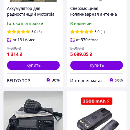
Аккумулятор для
Сверхмощная
радиостанций Motorola
коллинеарная антенна
R7a R7 5000 mAh с TYPE-C,
Uline YM-4567 Green под
Готово к отправке
В наличии
батарея аккумулятор для
ретрансляторы и
рации Motorola R7a
мощные радиостанции
5.0
(6)
5.0
(1)
Motorola/Hytera
131
570
от
₴
/мес
от
₴
/мес
1 800
₴
5 999
₴
1 314
₴
5 699
.05
₴
Купить
Купить
96%
96%
BELIYO TOP
Интернет магазин Store7