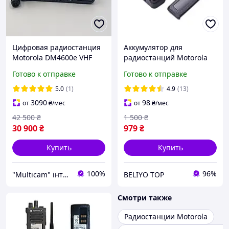
Цифровая радиостанция
Аккумулятор для
Motorola DM4600e VHF
радиостанций Motorola
+лицензия AES 256
dp4400 DP4800, батарея
Готово к отправке
Готово к отправке
на рацию Моторола 3500
мАч с TYPE C
5.0
(1)
4.9
(13)
3090
98
от
₴
/мес
от
₴
/мес
42 500
₴
1 500
₴
30 900
₴
979
₴
Купить
Купить
100%
96%
"Multicam" інтернет магазин
BELIYO TOP
Смотри также
Радиостанции Motorola