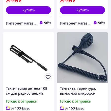
29 999
₴
29 999
₴
Купить
Купить
96%
96%
Интернет магазин Store7
Интернет магазин Store7
Тактическая антена 108
Тангента, гарнитура,
см для радиостанций
выносной микрофон
MOTOROLA DP4800 /
PMMN4024A для
Готово к отправке
Готово к отправке
DP4400 / DP4600 / DP
радиостанций Motorola
4800e / DP 4400e / DP
100
160
от
₴
/мес
от
₴
/мес