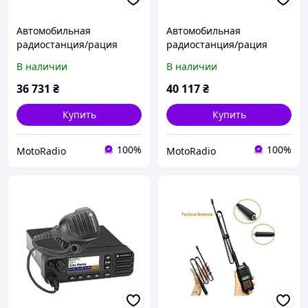
Автомобильная
Автомобильная
радиостанция/рация
радиостанция/рация
Motorola DM4401E, UHF,
Motorola DM4600E, VHF,
В наличии
В наличии
AES-256
AES-256
36 731
₴
40 117
₴
Купить
Купить
100%
100%
MotoRadio
MotoRadio