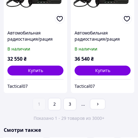
Автомобильная
Автомобильная
радиостанция/рация
радиостанция/рация
Motorola DM4400E, UHF
Motorola DM4400E, VHF
В наличии
В наличии
(MDM28JNC9VA2AN)
32 550
₴
36 540
₴
Купить
Купить
Tactical07
Tactical07
1
2
3
...
Показано 1 - 29 товаров из 3000+
Смотри также