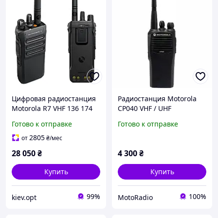
Цифровая радиостанция
Радиостанция Motorola
Motorola R7 VHF 136 174
CP040 VHF / UHF
МГц R7a VHF NKP PRA302C
(Аналоговая, MIL-STD 810)
Готово к отправке
Готово к отправке
с AES 256
- Б/В
2805
от
₴
/мес
28 050
₴
4 300
₴
Купить
Купить
99%
100%
kiev.opt
MotoRadio