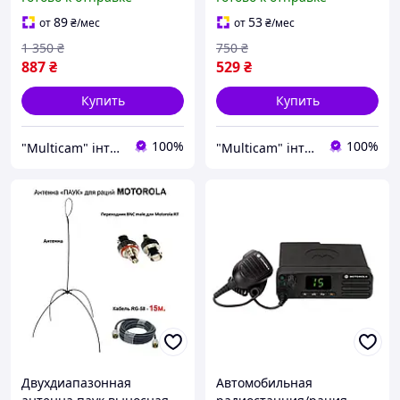
DP4400 / DP4600 / DP
DP4400 / DP4600 / DP
4800e / DP 4400e / DP
4800e / DP 4400e / DP
89
53
от
₴
/мес
от
₴
/мес
4600e
4600e
1 350
₴
750
₴
887
₴
529
₴
Купить
Купить
100%
100%
"Multicam" інтернет магазин
"Multicam" інтернет магазин
Двухдиапазонная
Автомобильная