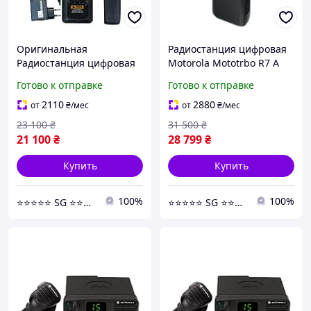
Оригинальная
Радиостанция цифровая
Радиостанция цифровая
Motorola Mototrbo R7 A
Motorola MotoTRBO
VHF + AES256
Готово к отправке
Готово к отправке
DP4800 VHF
2110
2880
от
₴
/мес
от
₴
/мес
23 100
₴
31 500
₴
21 100
₴
28 799
₴
Купить
Купить
100%
100%
⭐️⭐️⭐️⭐️⭐️ SG ⭐️⭐️⭐️⭐️⭐️
⭐️⭐️⭐️⭐️⭐️ SG ⭐️⭐️⭐️⭐️⭐️