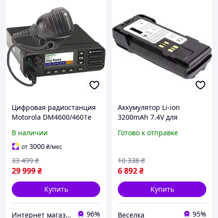
Цифровая радиостанция
Аккумулятор Li-ion
Motorola DM4600/4601e
3200mAh 7.4V для
vhf с лицензией AES
радиостанций Motorola
В наличии
Готово к отправке
легкий надежный
источник энергии FLAME
3000
от
₴
/мес
33 499
₴
10 338
₴
29 999
₴
6 892
₴
Купить
Купить
96%
95%
Интернет магазин Store7
Веселка