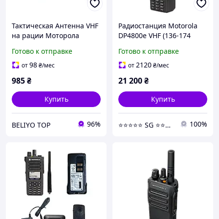
Тактическая Антенна VHF
Радиостанция Motorola
на рации Моторола
DP4800e VHF (136-174
усиленная 125 см,
МГц) шифрование
Готово к отправке
Готово к отправке
Антенна для
AES256, портативная
портативных
рация Motorola
98
2120
от
₴
/мес
от
₴
/мес
радиостанций Motorola
MOTOTRBO
985
₴
21 200
₴
Купить
Купить
96%
100%
BELIYO TOP
⭐️⭐️⭐️⭐️⭐️ SG ⭐️⭐️⭐️⭐️⭐️