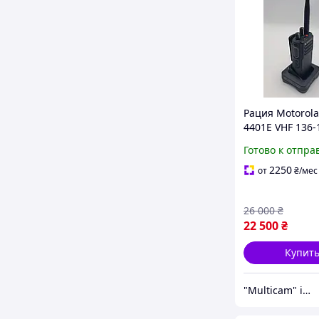
Рация Motorola
4401E VHF 136
MotoTRBO+ ли
Готово к отпра
АЕS256+ Blueto
WiFi,GPS
2250
от
₴
/мес
26 000
₴
22 500
₴
Купит
"Multicam" інтернет магазин