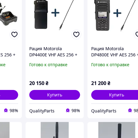
Рация Motorola
Рация Motorola
S 256 +
DP4400E VHF AES 256 +
DP4800E VHF AES 256 
)
антенна трос 40см
антенна трос 40см
вке
Готово к отправке
Готово к отправке
20 150
₴
21 200
₴
ь
Купить
Купить
98%
98%
9
QualityParts
QualityParts