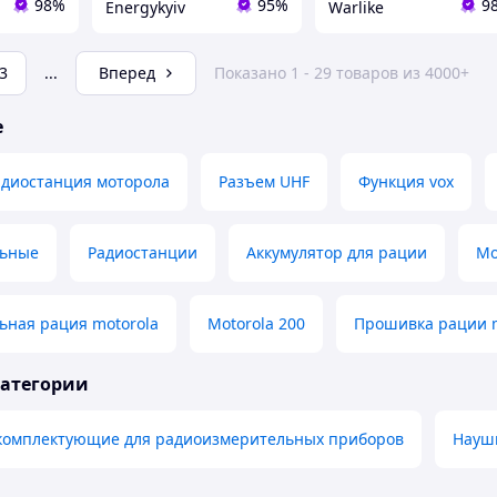
98%
95%
9
Energykyiv
Warlike
3
...
Вперед
Показано 1 - 29 товаров из 4000+
е
адиостанция моторола
Разъем UHF
Функция vox
льные
Радиостанции
Аккумулятор для рации
Mo
ьная рация motorola
Motorola 200
Прошивка рации m
категории
 комплектующие для радиоизмерительных приборов
Науш