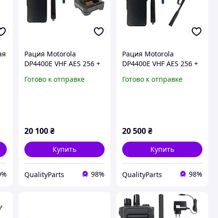
ая
Рация Motorola
Рация Motorola
DP4400E VHF AES 256 +
DP4400E VHF AES 256 +
зарядка (стакан)
антенна гибкая 125 см
Готово к отправке
Готово к отправке
20 100
₴
20 500
₴
Купить
Купить
0%
98%
98%
QualityParts
QualityParts