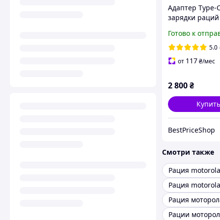
Адаптер Type-C
зарядки раций
Motorola от па
Готово к отпра
комплект 10 ш
5.0
117
от
₴
/мес
2 800
₴
Купит
BestPriceShop
Смотри также
Рация motorol