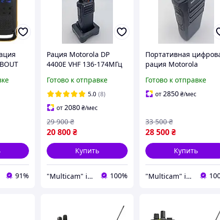
ация
Рация Motorola DP
Портативная цифров
ABOUT
4400E VHF 136-174МГц
рация Motorola
WIN
MotoTRBO+ лицензия
MOTOTRBO R7A VHF
вке
Готово к отправке
Готово к отправке
АЕS256
136-174 МГц
 buzyna
2850
5.0
(8)
от
₴
/мес
2080
от
₴
/мес
29 900
₴
33 500
₴
20 800
₴
28 500
₴
ь
Купить
Купить
91%
100%
10
"Multicam" інтернет магазин
"Multicam" інтернет магазин