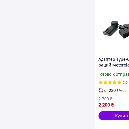
Адаптер Type-C
раций Motorol
Комплект 10 ш
Готово к отпра
Переходник дл
быстрой заряд
5.0
220
от
₴
/мес
2 700
₴
2 200
₴
Купит