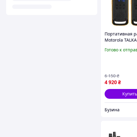
Портативная р
Motorola TALK
T82 Extreme T
Готово к отпра
Yellow Black
5031753007171
6 150
₴
4 920
₴
Купит
Бузина