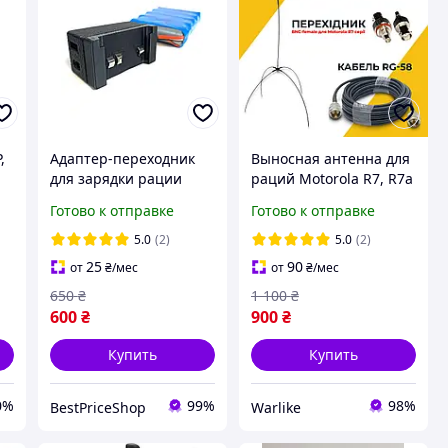
,
Адаптер-переходник
Выносная антенна для
для зарядки рации
раций Motorola R7, R7a
Motorola DP, R7 от FPV-
«Паук» 10 м,
Готово к отправке
Готово к отправке
аккумулятора (ХТ-60) +
улучшение связи в 2 3
USB-выход
раза
5.0
(2)
5.0
(2)
25
90
от
₴
/мес
от
₴
/мес
650
₴
1 100
₴
600
₴
900
₴
Купить
Купить
0%
99%
98%
BestPriceShop
Warlike