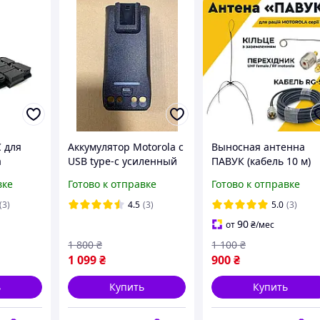
 для
Аккумулятор Motorola с
Выносная антенна
a
USB type-c усиленный
ПАВУК (кабель 10 м)
т
PMNN4808A для
для раций Motorola
вке
Готово к отправке
Готово к отправке
я
цифровых раций
серии DP
ки
Motorola R7 / R7a
Двухдиапазонная
(3)
4.5
(3)
5.0
(3)
VHF/UHF улучшение
90
от
₴
/мес
связи в 2-3
1 800
₴
1 100
₴
1 099
₴
900
₴
ь
Купить
Купить