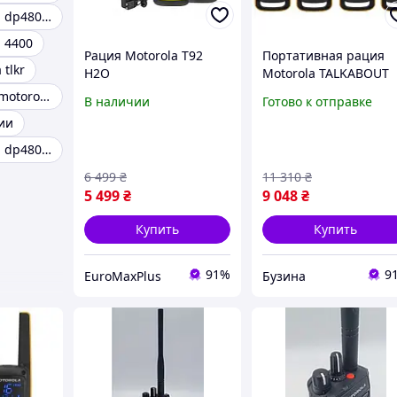
Рация motorola dp4800e
 4400
Рация Motorola T92
Портативная рация
tlkr
H2O
Motorola TALKABOUT
Водонепронецаемая
T82 Extreme Quad
Радиостанция motorola dp4800e
В наличии
Готово к отправке
трубка IP67
Yellow Black
ии
5031753007218 buzyn
Рация motorola dp4800e vhf aes-256
6 499
₴
11 310
₴
5 499
₴
9 048
₴
Купить
Купить
91%
9
EuroMaxPlus
Бузина