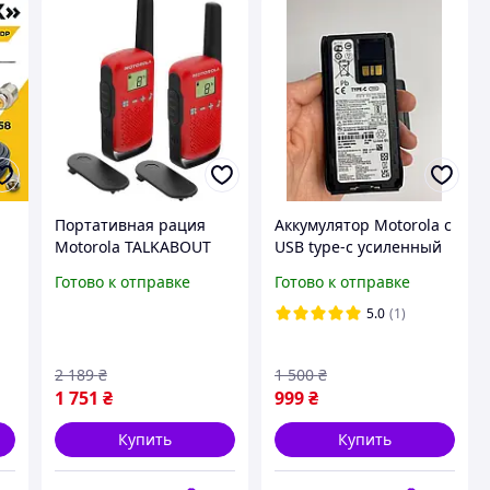
Портативная рация
Аккумулятор Motorola с
Motorola TALKABOUT
USB type-c усиленный
T42 Red Twin Pack
PMNN4808A для
Готово к отправке
Готово к отправке
B4P00811RDKMAW
цифровых раций
buzyna
Motorola R7 / R7a
5.0
(1)
2 189
₴
1 500
₴
1 751
₴
999
₴
Купить
Купить