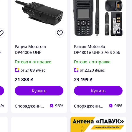
Рация Motorola
Рация Motorola
+
DP4400e UHF
DP4801e UHF з AES 256
(высокочастотная) С
(высокочастотная)
Готово к отправке
Готово к отправке
AES-256 цифровая,
цифровая,
портативная
портативная
2189
2320
от
₴
/мес
от
₴
/мес
21 888
₴
23 199
₴
Купить
Купить
8%
96%
96%
Спорядження Hazardous
Спорядження Hazardous