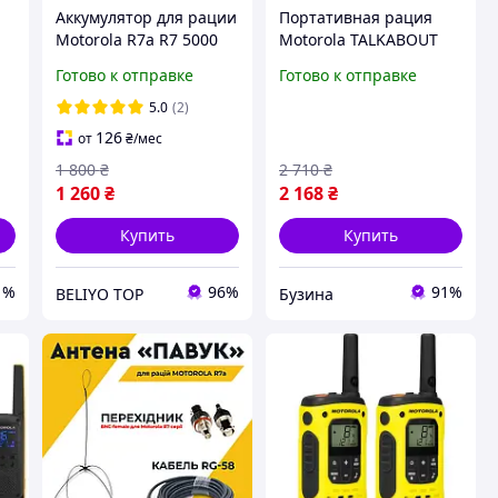
Аккумулятор для рации
Портативная рация
Motorola R7a R7 5000
Motorola TALKABOUT
mAh с TYPE-C, батарея
T42 Triple Pack
Готово к отправке
Готово к отправке
для рации Моторола
B4P00811MDKMAW
р7
buzyna
5.0
(2)
126
от
₴
/мес
1 800
₴
2 710
₴
1 260
₴
2 168
₴
Купить
Купить
1%
96%
91%
BELIYO TOP
Бузина