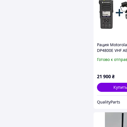
Рация Motorola
DP4800E VHF AE
зарядка (стакан
Готово к отпра
21 900
₴
Купит
QualityParts