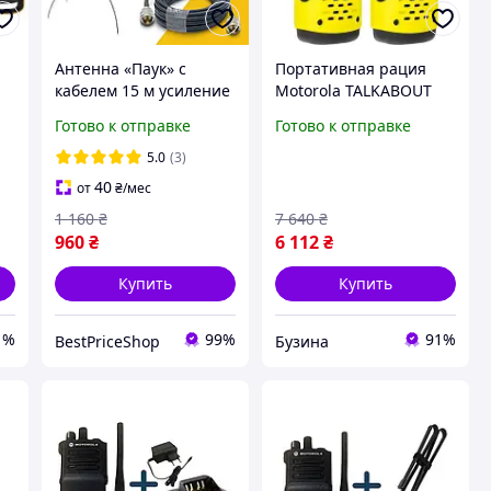
Антенна «Паук» с
Портативная рация
кабелем 15 м усиление
Motorola TALKABOUT
сигнала для раций
T92 H2O Twin Pack
Готово к отправке
Готово к отправке
Motorola R7
A9P00811YWCMAG
a
buzyna
5.0
(3)
40
от
₴
/мес
1 160
₴
7 640
₴
960
₴
6 112
₴
Купить
Купить
1%
99%
91%
BestPriceShop
Бузина