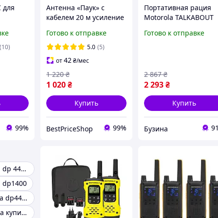
 для
Антенна «Паук» с
Портативная рация
кабелем 20 м усиление
Motorola TALKABOUT
вербанка
сигнала для раций
T42 Quad Pack
вке
Готово к отправке
Готово к отправке
т
Motorola R7
B4P00811MDKMAQ
buzyna
(10)
5.0
(5)
42
от
₴
/мес
1 220
₴
2 867
₴
1 020
₴
2 293
₴
ь
Купить
Купить
99%
99%
9
BestPriceShop
Бузина
Рация motorola dp 4400
a dp1400
Рация моторола dp4400e
Рации моторола купить