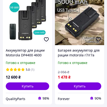
Аккумулятор для рации
Батарея аккумулятор для
Motorola DP4400 4600
рации motorola r7/r7a
4800 (3200 mAh), type-c -
5000 мАч с usb type-c,
Готово к отправке
Готово к отправке
10 шт.
зарядное устройство с
индикатором
5.0
(1)
2 956
₴
заряда,моторола
12 600
₴
1 478
₴
аккумулятор
Купить
Купить
98%
90%
QualityParts
Forever