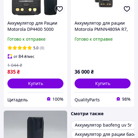
Аккумулятор для Рации
Аккумулятор для рации
Motorola DP4400 5000
Motorola PMNN4809A R7,
mAh с USB-C Батарея на
R7A (3000 mAh) type-c - 30
Готово к отправке
Готово к отправке
Радиостанцию Моторола
шт
DP4800 DP4600 DP4400e +
5.0
(8)
клипса
84
от
₴
/мес
1 044
₴
835
₴
36 000
₴
Купить
Купить
100%
98%
Цитадель
QualityParts
Смотри также
Аккумулятор baofeng uv 5r
Аккумулятор для рации баоф