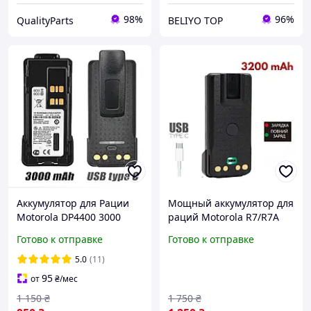
98%
96%
QualityParts
BELIYO TOP
Аккумулятор для Рации
Мощный аккумулятор для
Motorola DP4400 3000
раций Motorola R7/R7A
mAh с USB-C Батарея на
PMNN4808A 3200 mAh, Li-
Готово к отправке
Готово к отправке
Радиостанцию Моторола
Ion, быстрая зарядка
DP4800 DP4801 DP4400e
Type-C, IP68
5.0
(11)
95
от
₴
/мес
1 150
₴
1 750
₴