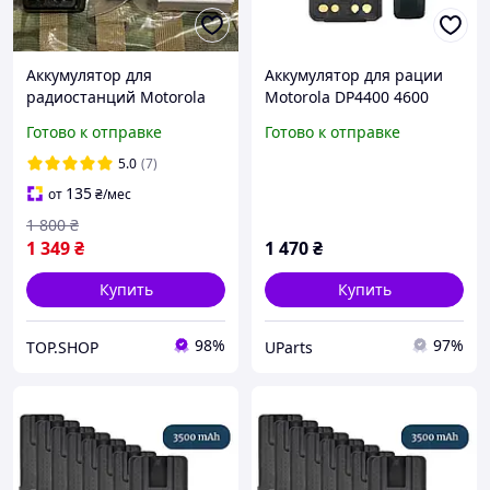
Аккумулятор для
Аккумулятор для рации
радиостанций Motorola
Motorola DP4400 4600
R7 5000 mAh, батарея
4800 (3500 mAh), type-c
Готово к отправке
Готово к отправке
аккумулятор для рации
Motorola R7a с TYPE-C
5.0
(7)
135
от
₴
/мес
1 800
₴
1 349
₴
1 470
₴
Купить
Купить
98%
97%
TOP.SHOP
UParts