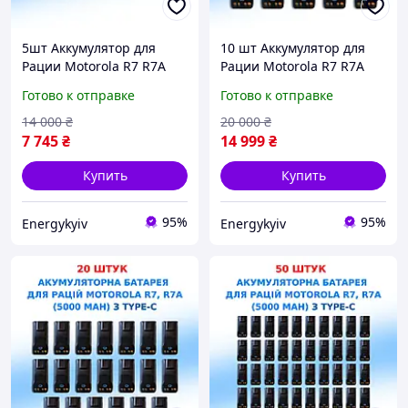
5шт Аккумулятор для
10 шт Аккумулятор для
Рации Motorola R7 R7A
Рации Motorola R7 R7A
5000 mAh с USB-C
5000 mAh с USB-C
Готово к отправке
Готово к отправке
Батарея на
Батарея на
Радиостанцию Моторола
Радиостанцию Моторола
14 000
₴
20 000
₴
Р7 Р7А PMNN4808A
Р7 PMNN4808A
7 745
₴
14 999
₴
Купить
Купить
95%
95%
Energykyiv
Energykyiv