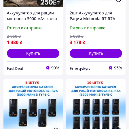
Аккумулятор для рации
2шт Аккумулятор для
моторола 5000 мАч с usb
Рации Motorola R7 R7A
type-c, аккумуляторы для
5000 mAh с USB-C
Готово к отправке
Готово к отправке
радиоприемников с
Батарея на
встроенным индикатором
Радиостанцию Моторола
2 960
₴
6 000
₴
заряда
Р7 Р7А PMNN4808A
1 480
₴
3 178
₴
Купить
Купить
90%
95%
FastDeal
Energykyiv