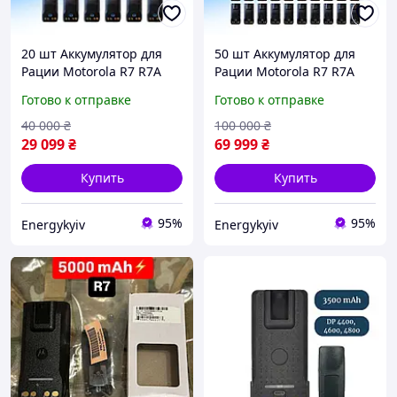
20 шт Аккумулятор для
50 шт Аккумулятор для
Рации Motorola R7 R7A
Рации Motorola R7 R7A
5000 mAh с USB-C
5000 mAh с USB-C
Готово к отправке
Готово к отправке
Батарея на
Батарея на
Радиостанцию Моторола
Радиостанцию Моторола
40 000
₴
100 000
₴
Р7 PMNN4808A
Р7 PMNN4808A
29 099
₴
69 999
₴
Купить
Купить
95%
95%
Energykyiv
Energykyiv