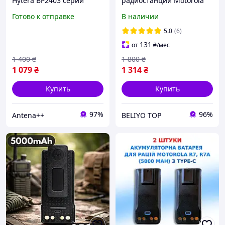
Hytera BP2403 серии
радиостанций Motorola
HP705/HP785 емкостью
R7a R7 5000 mAh с TYPE-C,
Готово к отправке
В наличии
2400 мАг
батарея аккумулятор для
рации Motorola R7a
5.0
(6)
131
от
₴
/мес
1 400
₴
1 800
₴
1 079
₴
1 314
₴
Купить
Купить
97%
96%
Antena++
BELIYO TOP