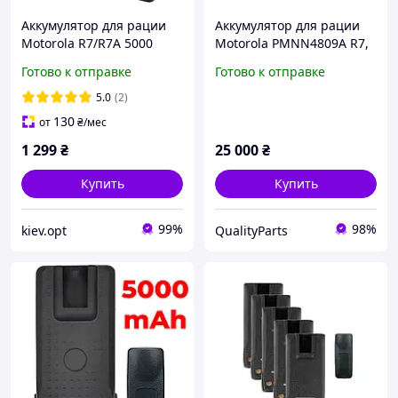
Аккумулятор для рации
Аккумулятор для рации
Motorola R7/R7A 5000
Motorola PMNN4809A R7,
mAh с Type-C, Li-Ion
R7A (3000 mAh) type-c - 20
Готово к отправке
Готово к отправке
батарея для рации
шт
Motorola R7, усиленный
5.0
(2)
АКБ
130
от
₴
/мес
1 299
₴
25 000
₴
Купить
Купить
99%
98%
kiev.opt
QualityParts