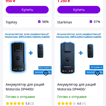
950
₴
1 250
₴
Купить
Купить
98%
97%
TopKey
Starkmax
Аккумулятор для раций
Аккумулятор для раций
Motorola DP4400/
Motorola DP4400/
DP4400e/ DP4600/
DP4400e/ DP4600/
Готово к отправке
Готово к отправке
DP4600e/ DP4800/
DP4600e/ DP4800/
DP4800e емкостью
DP4800e емкостью
5.0
(2)
4.0
(1)