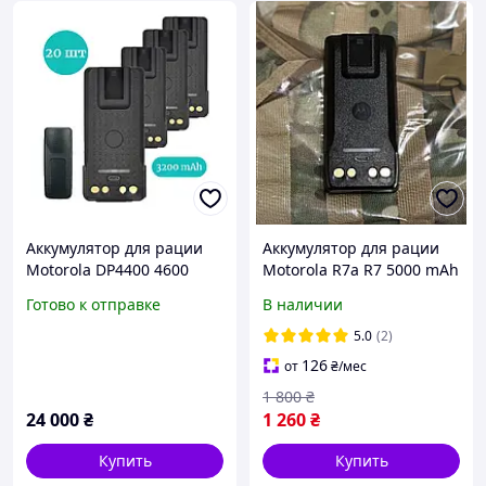
Аккумулятор для рации
Аккумулятор для рации
Motorola DP4400 4600
Motorola R7a R7 5000 mAh
4800 (3200 mAh), type-c -
с TYPE-C, батарея для
Готово к отправке
В наличии
20 шт.
рации Моторола р7
5.0
(2)
126
от
₴
/мес
1 800
₴
24 000
₴
1 260
₴
Купить
Купить