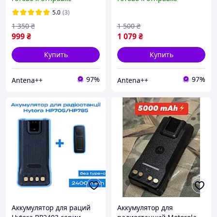
Type-C
DP4600e/ DP4800/
DP4800e с Type-C,
5.0
(3)
емкостью 3200мАч
1 350
₴
1 500
₴
999
₴
1 079
₴
Купить
Купить
97%
97%
Antena++
Antena++
Аккумулятор для раций
Аккумулятор для