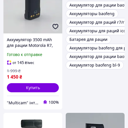
Аккумулятор для рации baofe
Аккумуляторы baofeng
Аккумулятор для раций r7/r7a
Аккумуляторы для раций ico
Батарея для рации
Аккумулятор 3500 mAh
для рации Motorola R7,
Аккумуляторы baofeng для р
R7A с разъемом Type-C
Готово к отправке
Аккумулятор для рации baofe
145
от
₴
/мес
Аккумулятор baofeng bl-9
1 999
₴
1 450
₴
Купить
100%
"Multicam" інтернет магазин