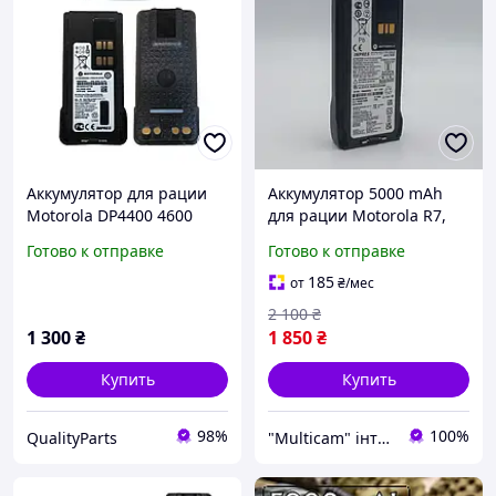
Аккумулятор для рации
Аккумулятор 5000 mAh
Motorola DP4400 4600
для рации Motorola R7,
4800 (3200 mAh), type-c
R7A с разъемом Type-C
Готово к отправке
Готово к отправке
185
от
₴
/мес
2 100
₴
1 300
₴
1 850
₴
Купить
Купить
98%
100%
QualityParts
"Multicam" інтернет магазин