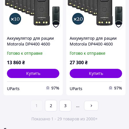
Аккумулятор для рации
Аккумулятор для рации
Motorola DP4400 4600
Motorola DP4400 4600
4800 (3500 mAh), type-c -
4800 (3500 mAh), type-c -
Готово к отправке
Готово к отправке
10 шт.
20 шт.
13 860
₴
27 300
₴
Купить
Купить
97%
97%
UParts
UParts
1
2
3
...
Показано 1 - 29 товаров из 2000+