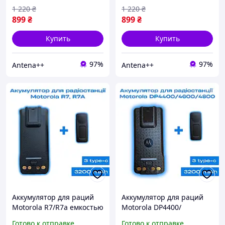
3000мАч (без Type-C)
3000мАч с Type-C
1 220
₴
1 220
₴
899
₴
899
₴
Купить
Купить
97%
97%
Antena++
Antena++
Аккумулятор для раций
Аккумулятор для раций
Motorola R7/R7a емкостью
Motorola DP4400/
3200 мАч с разъемом
DP4400e/ DP4600/
Готово к отправке
Готово к отправке