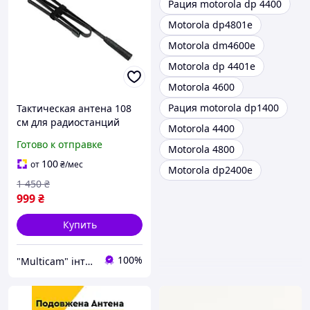
Рация motorola dp 4400
Motorola dp4801e
Motorola dm4600e
Motorola dp 4401e
Motorola 4600
Рация motorola dp1400
Тактическая антена 108
см для радиостанций
Motorola 4400
MOTOROLA DP4800 /
Готово к отправке
Motorola 4800
DP4400 / DP4600 / DP
4800e / DP 4400e / DP
100
от
₴
/мес
Motorola dp2400e
4600e
1 450
₴
999
₴
Купить
100%
"Multicam" інтернет магазин