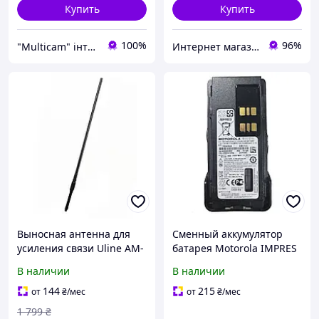
Купить
Купить
100%
96%
"Multicam" інтернет магазин
Интернет магазин Store7
Выносная антенна для
Сменный аккумулятор
усиления связи Uline AM-
батарея Motorola IMPRES
1800 Green для раций
PMNN4544A 2450mAh для
В наличии
В наличии
Motorola dp4400, dp4600,
радиостанций Motorola
dp4800, r7, r7a
dp4400, dp4600, dp4800
144
215
от
₴
/мес
от
₴
/мес
1 799
₴