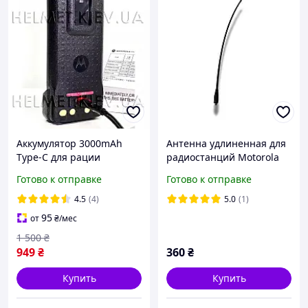
Аккумулятор 3000mAh
Антенна удлиненная для
Type-C для рации
радиостанций Motorola
Motorola, батарея
DP 4400/4600/4800/R7/R7a
Готово к отправке
Готово к отправке
Моторола
DP4400/DP4401/DP4600/D
4.5
(4)
5.0
(1)
P4601/DP4800
95
от
₴
/мес
1 500
₴
949
₴
360
₴
Купить
Купить