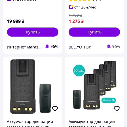
dp4400, dp4600, dp4800
серии ДП мощная
128
от
₴
/мес
батарея для рации
1 700
₴
19 999
₴
1 275
₴
Купить
Купить
96%
96%
Интернет магазин Store7
BELIYO TOP
Аккумулятор для рации
Аккумулятор для рации