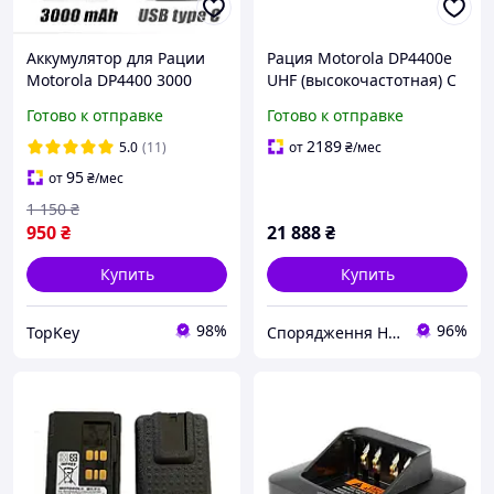
Аккумулятор для Рации
Рация Motorola DP4400e
Motorola DP4400 3000
UHF (высокочастотная) С
mAh с USB-C Батарея на
AES-256 цифровая,
Готово к отправке
Готово к отправке
Радиостанцию Моторола
портативная
DP4800 DP4801 DP4400e
2189
5.0
(11)
от
₴
/мес
95
от
₴
/мес
1 150
₴
950
₴
21 888
₴
Купить
Купить
98%
96%
TopKey
Спорядження Hazardous