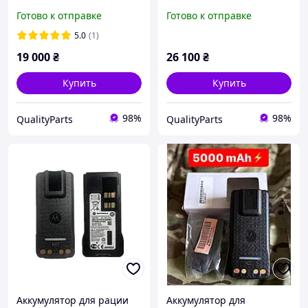
4800 (2800 mAh), type-c -
4800 (2800 mAh), type-c -
Готово к отправке
Готово к отправке
20 шт.
30 шт.
5.0
(1)
19 000
₴
26 100
₴
Купить
Купить
98%
98%
QualityParts
QualityParts
Аккумулятор для рации
Аккумулятор для