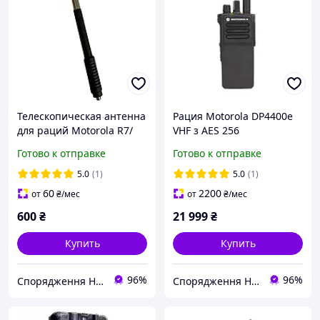
Телескопическая антенна
Рация Motorola DP4400e
для раций Motorola R7/
VHF з AES 256
DP4400, DP4400e,
(нискочастотная)
Готово к отправке
Готово к отправке
DP4800e, DP4800, DP4800,
цифровая, портативная
R7
5.0
(1)
5.0
(1)
60
2200
от
₴
/мес
от
₴
/мес
600
₴
21 999
₴
Купить
Купить
96%
96%
Спорядження Hazardous
Спорядження Hazardous