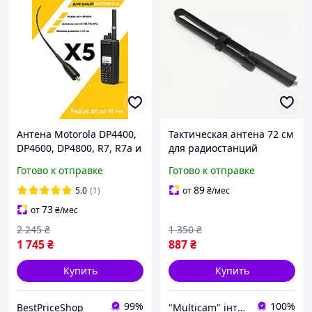
Антена Motorola DP4400,
Тактическая антена 72 см
DP4600, DP4800, R7, R7a и
для радиостанций
др. VHF подовжена
MOTOROLA DP4800 /
Готово к отправке
Готово к отправке
дводіапазонна 47 см
DP4400 / DP4600 / DP
черна, комплект 5 шт
4800e / DP 4400e / DP
89
5.0
(1)
от
₴
/мес
4600e
73
от
₴
/мес
2 245
₴
1 350
₴
1 745
₴
887
₴
Купить
Купить
99%
100%
BestPriceShop
"Multicam" інтернет магазин