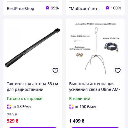
99%
100%
BestPriceShop
"Multicam" інтернет магазин
Тактическая антена 33 см
Выносная антенна для
для радиостанций
усиления связи Uline AM-
MOTOROLA DP4800 /
1744 Spider для раций
Готово к отправке
В наличии
DP4400 / DP4600 / DP
Motorola dp4400, dp4600,
4800e / DP 4400e / DP
dp4800, r7, r7a
53
150
от
₴
/мес
от
₴
/мес
4600e
750
₴
529
₴
1 499
₴