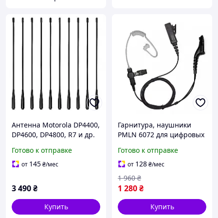
Антенна Motorola DP4400,
Гарнитура, наушники
DP4600, DP4800, R7 и др.
PMLN 6072 для цифровых
VHF удлинённая
раций Motorola
Готово к отправке
Готово к отправке
двухдиапазонная 47 см,
DP4400/DP4600/DP4800/D
комплект 10 шт
PG5550
145
128
от
₴
/мес
от
₴
/мес
1 960
₴
3 490
₴
1 280
₴
Купить
Купить