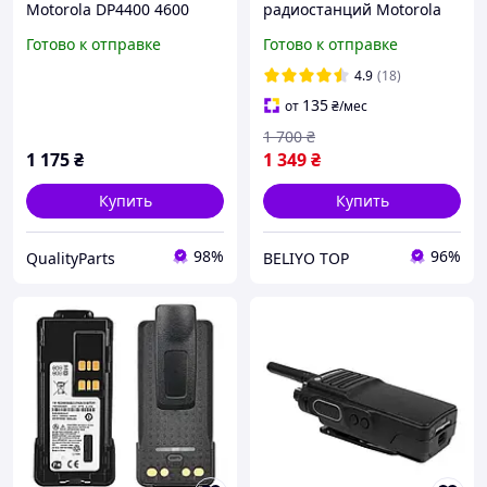
Motorola DP4400 4600
радиостанций Motorola
4800 (3000 mAh), type-c
dp4400 DP4800, батарея
Готово к отправке
Готово к отправке
на рацию Моторола 5000
мАч с TYPE C
4.9
(18)
135
от
₴
/мес
1 700
₴
1 175
₴
1 349
₴
Купить
Купить
98%
96%
QualityParts
BELIYO TOP