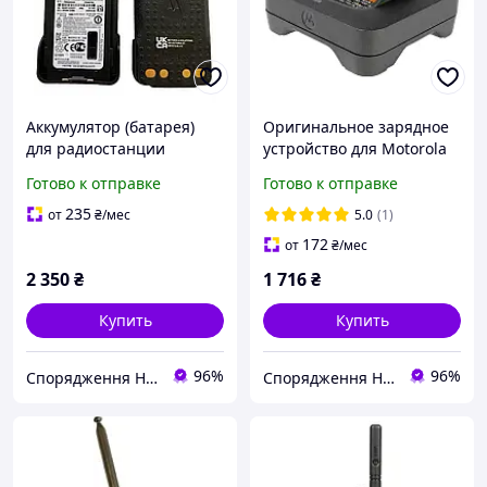
Аккумулятор (батарея)
Оригинальное зарядное
для радиостанции
устройство для Motorola
Motorola PMNN4544A,
PMPN4527A для
Готово к отправке
Готово к отправке
2450mAh подходит к
радиостанции Motorola
Motorola DP 4400/DP
DP 4400 / DP 4401 / DP
235
от
₴
/мес
5.0
(1)
4600/DP 4800
4600 / DP 4601 / DP 4800
172
от
₴
/мес
2 350
₴
1 716
₴
Купить
Купить
96%
96%
Спорядження Hazardous
Спорядження Hazardous