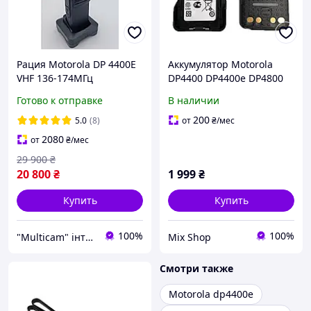
Рация Motorola DP 4400E
Аккумулятор Motorola
VHF 136-174МГц
DP4400 DP4400e DP4800
MotoTRBO+ лицензия
DP4800e 3200mAh Type-C
Готово к отправке
В наличии
АЕS256
200
5.0
(8)
от
₴
/мес
2080
от
₴
/мес
29 900
₴
20 800
₴
1 999
₴
Купить
Купить
100%
100%
"Multicam" інтернет магазин
Mix Shop
Смотри также
Motorola dp4400e