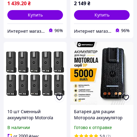
1 439
.20
₴
2 149
₴
Купить
Купить
96%
96%
Интернет магазин Store7
Интернет магазин Store7
10 шт Сменный
Батарея для рации
аккумулятор Motorola
Моторола аккумулятор
IMPRES PMNN4544A
для радиостанций
В наличии
Готово к отправке
2450mAh для
Motorola 5000 mAh
радиостанций Motorola
DP4400 DP4800 Type C
2000
от
₴
/мес
5.0
(2)