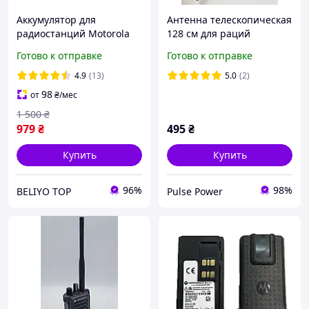
Аккумулятор для
Антенна телескопическая
радиостанций Motorola
128 см для раций
dp4400 DP4800, батарея
Motorola DP4400e,
Готово к отправке
Готово к отправке
на рацию Моторола 3500
DP4600e, DP4800e, R7 для
мАч с TYPE C
усиления сигнала
4.9
(13)
5.0
(2)
98
от
₴
/мес
1 500
₴
979
₴
495
₴
Купить
Купить
96%
98%
BELIYO TOP
Pulse Power