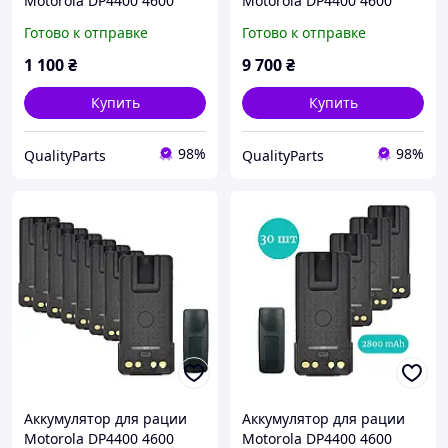
Motorola DP4400 4600
Motorola DP4400 4600
4800 (2800 mAh), type-c
4800 (2800 mAh), type-c -
Готово к отправке
Готово к отправке
10 шт.
1 100
₴
9 700
₴
Купить
Купить
98%
98%
QualityParts
QualityParts
Аккумулятор для рации
Аккумулятор для рации
Motorola DP4400 4600
Motorola DP4400 4600