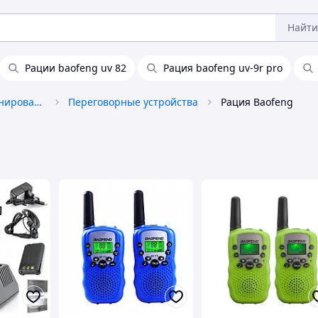
Найти
Рации baofeng uv 82
Рация baofeng uv-9r pro
Средства связи и позиционирования
Переговорные устройства
Рация Baofeng