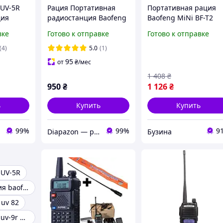
 UV-5R
Рация Портативная
Портативная рация
ция
радиостанция Baofeng
Baofeng MiNi BF-T2
адио +
BF-T3 2 шт.
PMR446 Green
вке
Готово к отправке
Готово к отправке
MiNiBFT2_G buzyna
(4)
5.0
(1)
95
от
₴
/мес
1 408
₴
950
₴
1 126
₴
ь
Купить
Купить
99%
99%
9
Diapazon — радіостанції та аксесуари
Бузина
 UV-5R
Цифровая рация baofeng
 uv 82
Рация baofeng uv-9r pro