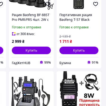
Рация Baofeng BF-88ST
Портативная рация
a
Pro PMR/FRS 4шт. 2W с
Baofeng T-57 Black
дисплеем USB+Адаптер
buzyna
Готово к отправке
Готово к отправке
(FCC ID: 2AJGM-A88)
300
от
₴
/мес
2 139
₴
2 999
₴
1 711
₴
Купить
Купить
1%
99%
91%
ГадЖетHUB
Бузина