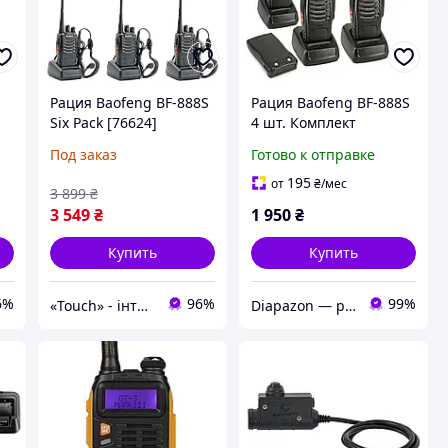
Рация Baofeng BF-888S
Рация Baofeng BF-888S
Six Pack [76624]
4 шт. Комплект
радиостанций Baofeng
Под заказ
Готово к отправке
BF-888S с TypeC
разъемом Без
195
от
₴
/мес
3 899
₴
гарнитуры
3 549
₴
1 950
₴
Купить
Купить
6%
96%
99%
«Touch» - інтернет-магазин електроніки та гаджетів
Diapazon — радіостанції та аксесуари