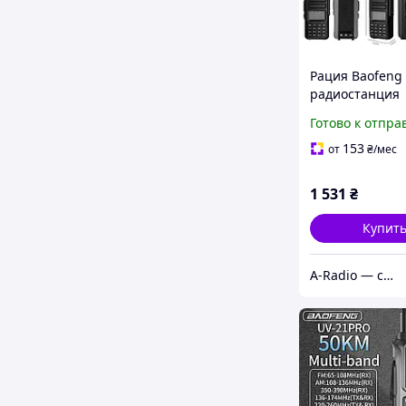
Рация Baofeng 
радиостанция
двухдиапазонн
Готово к отпра
153
от
₴
/мес
1 531
₴
Купит
A-Radio — связь, радио, электроника