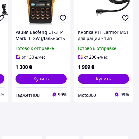
Рация Baofeng GT-3TP
Кнопка PTT Earmor M51
Mark III 8W (Дальность
для рации - тип
до 11 км, антенна 21
Baofeng/Kenwood
Готово к отправке
Готово к отправке
см, VOX)
нг
130
200
от
₴
/мес
от
₴
/мес
1 300
₴
1 999
₴
Купить
Купить
6%
99%
99%
ГадЖетHUB
Moto360