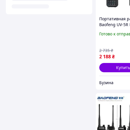
Портативная р
Baofeng UV-5R
Black UV-5R_MI
Готово к отпра
buzyna
2 735
₴
2 188
₴
Купит
Бузина