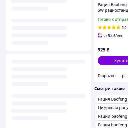
Рация Baofeng
5W радиостан
Baofeng с FM Р
Готово к отпра
ГАРНИТУРА
5.0
92
от
₴
/мес
925
₴
Купит
Diapazon — радіостанції та аксесуари
Смотри также
Рация Baofeng
Рации baofeng