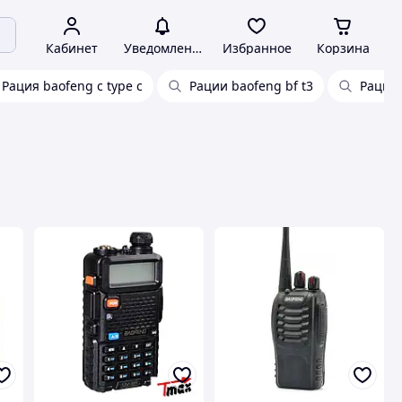
Кабинет
Уведомления
Избранное
Корзина
Рация baofeng с type c
Рации baofeng bf t3
Рация 