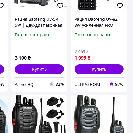
Рация Baofeng UV-5R
Рация Baofeng UV-82
5W | Двухдиапазонная
8W усиленная PRO
VHF/UHF, FM радио,
серия VHF/UHF, фонарь,
Готово к отправке
Готово к отправке
гарнитура,
2xPTT кнопка,
аккумулятор
гарнитура, дальность
10км
2 469
₴
3 100
₴
1 999
₴
Купить
Купить
6%
82%
97%
ArmorHQ
ULTRASHOP.IN.UA 🛒 Интернет-магазин трендовых гаджетов