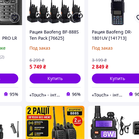
Рация Baofeng BF-888S
Рация Baofeng DR-
1 PRO LR
Ten Pack [76625]
1801UV [141713]
 до 20км
вке
Под заказ
Под заказ
(2)
6 299
₴
3 199
₴
5 749
₴
2 849
₴
ь
Купить
Купить
95%
96%
9
«Touch» - інтернет-магазин електроніки та гаджетів
«Touch» - інтернет-магазин електроніки та гаджетів