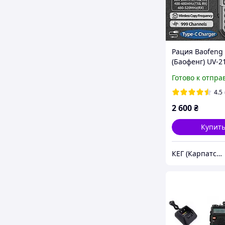
Рация Baofeng
(Баофенг) UV-2
зарядка type-C
Готово к отпра
Grey
4.5
2 600
₴
Купит
КЕГ (Карпатська Енергетична Група)