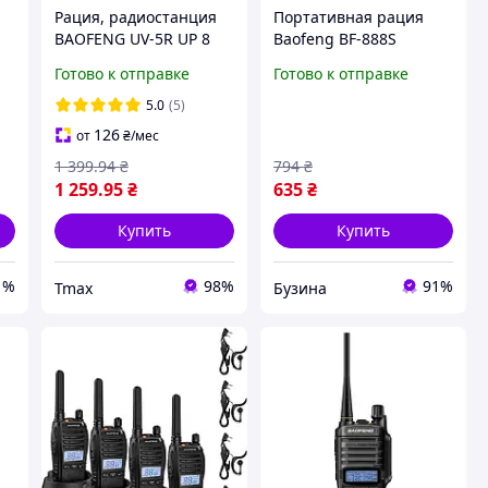
Рация, радиостанция
Портативная рация
BAOFENG UV-5R UP 8
Baofeng BF-888S
Вт. + ГАРНИТУРА!
buzyna
Готово к отправке
Готово к отправке
5.0
(5)
126
от
₴
/мес
1 399
.94
₴
794
₴
1 259
.95
₴
635
₴
Купить
Купить
1%
98%
91%
Tmax
Бузина