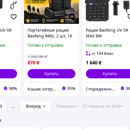
 UV-5R
Портативные рации
Рация Baofeng UV-5R
Baofeng 888s, 2 шт, 16
MAX 8W
каналов, 2800 мАч, до 5
двохдиапазонная
вке
Готово к отправке
Готово к отправке
км, черные /
портативная
Радиостанция
радиостанция Баофе
164
от
₴
/мес
1 242
.86
₴
двухдиапазонная
870
₴
1 640
₴
ь
Купить
Купить
98%
95%
9
Кошик інтернет магазин
Спорядження Hazardous
3
...
Вперед
Показано 1 - 29 товаров из 4000+
е