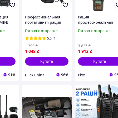
ация
Профессиональная
Рация
 MINI
портативная рация
профессиональная
NI_Black
Baofeng BF-888S 2шт
двухдиапазонная
вке
Готово к отправке
Готово к отправке
Baofeng UV-6R
портативная со
5.0
(1)
встроенным FM
1 399
₴
3 825
₴
радиоприемником
1 048
₴
1 913
₴
черная pix
ь
Купить
Купить
91%
96%
9
Сlick.Сhina
Pixx