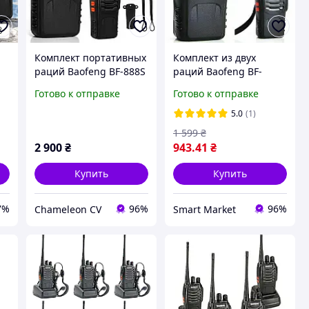
Комплект портативных
Комплект из двух
раций Baofeng BF-888S
раций Baofeng BF-
(2 шт)
888S/ Радиостанции
Готово к отправке
Готово к отправке
м,
для охраны, рыбалки,
охоты
5.0
(1)
ор
1 599
₴
2 900
₴
943
.41
₴
Купить
Купить
7%
96%
96%
Chameleon CV
Smart Market