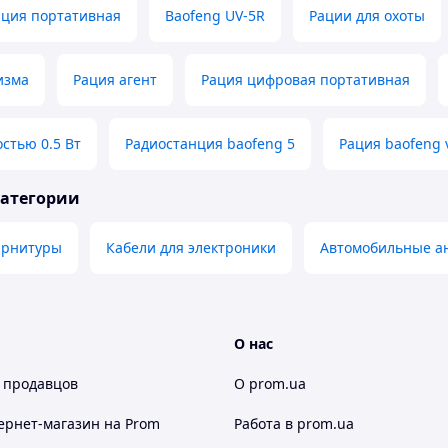
ация портативная
Baofeng UV-5R
Рации для охоты
изма
Рация агент
Рация цифровая портативная
стью 0.5 Вт
Радиостанция baofeng 5
Рация baofeng 
категории
арнитуры
Кабели для электроники
Автомобильные а
О нас
 продавцов
О prom.ua
ернет-магазин
на Prom
Работа в prom.ua