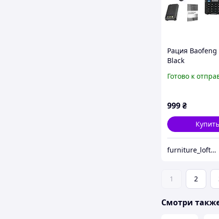
Рация Baofeng
Black
Готово к отпра
999
₴
Купит
furniture_loft_2.0
1
2
Смотри такж