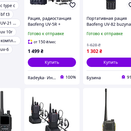
с type c
bf t3
Рация, радиостанция
Портативная рация
Рация Baofeng UV-21 PRO
Baofeng UV-5R +
Baofeng UV-82 buzyn
усиленная антенна NA-
uv 10r
Готово к отправке
Готово к отправке
771+гарнитура. Рація
Рации baofeng комплект
Baofeng +посилена
150
от
₴
/мес
1 628
₴
антенна NA 771
uv-6
1 499
₴
1 302
₴
Купить
Купить
100%
9
Radeyka- Интернет магазин раций и аксессуаров
Бузина