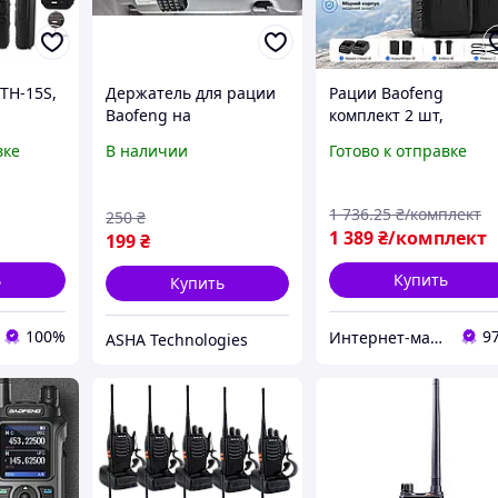
TH-15S,
Держатель для рации
Рации Baofeng
Baofeng на
комплект 2 шт,
ая
солнцезащитный
портативные
вке
В наличии
Готово к отправке
козырек автомобиля,
радиостанции, до 5 к
автомобильное
16 каналов, 400 470
крепление
МГц, Li-Ion аккумулят
1 736
.25
₴/комплект
250
₴
1 389
₴/комплект
199
₴
ь
Купить
Купить
100%
9
Интернет-магазин "Grantech"
ASHA Technologies