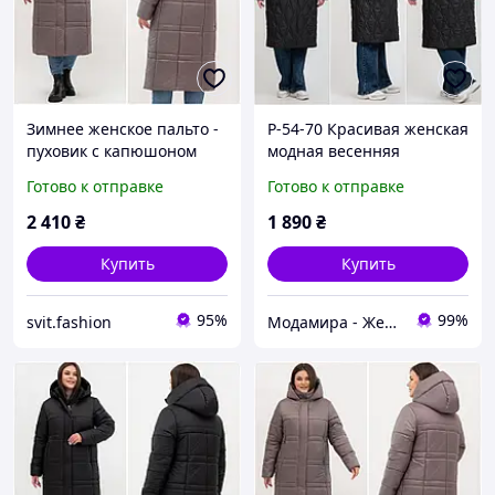
Зимнее женское пальто -
Р-54-70 Красивая женская
пуховик с капюшоном
модная весенняя
большого размера р-
удлиненная куртка-
Готово к отправке
Готово к отправке
52,54,56,58, 60,62,64,66
пальто на пуговицах ,
длинное зимнее женское
демисезонное женское
2 410
₴
1 890
₴
пальто
пальто батал
Купить
Купить
95%
99%
svit.fashion
Модамира - Женская одежда