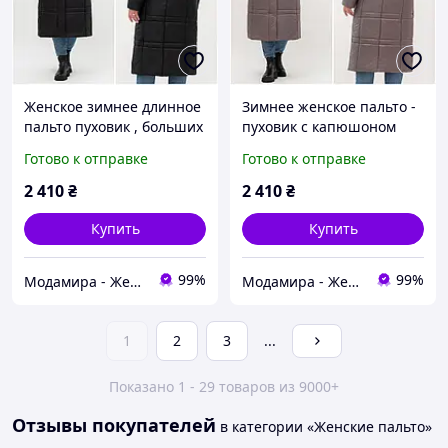
Женское зимнее длинное
Зимнее женское пальто -
пальто пуховик , больших
пуховик с капюшоном
размеров р- 52,54,56,58,
большого размера р-
Готово к отправке
Готово к отправке
60,62,64,66
52,54,56,58, 60,62,64,66
длинное зимнее женское
2 410
₴
2 410
₴
пальто
Купить
Купить
99%
99%
Модамира - Женская одежда
Модамира - Женская одежда
1
2
3
...
Показано 1 - 29 товаров из 9000+
Отзывы покупателей
в категории «Женские пальто»