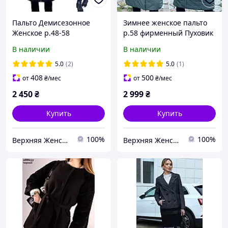
Пальто Демисезонное
Зимнее женское пальто
Женское р.48-58
р.58 фирменный Пуховик
Плащевка не промокает,
Caroles утеплитель
В наличии
В наличии
капюшон фабрика Cop
Верблюжья Шерсть
Copine
5.0
(2)
5.0
(1)
408
500
от
₴
/мес
от
₴
/мес
2 450
₴
2 999
₴
Купить
Купить
100%
100%
Верхняя Женская Одежда Фабричный Китай 🇨🇳 X-SALE
Верхняя Женская Одежда Фабричный Китай 🇨🇳 X-SALE