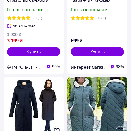
Стокгольм с мехом и
"Баранчик" (экомех
поясом утепленное,
Тедди), прямая, объемная
Готово к отправке
Готово к отправке
стильное стеганое пальто
(48-54).
до -10°C размеры 40-54
5.0
(1)
5.0
(1)
шоколад
320
от
₴
/мес
3 900
₴
3 199
₴
699
₴
Купить
Купить
99%
98%
💎TM "Ola-La" - якісний одяг від виробника 💎
Интернет магазин Beatrissa-shop