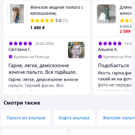
Женское модное пальто с
Длинно
капюшоном,
женско
наполнителем силикон
с пояс
5.0
(1)
150 №1044
4 295
₴
1 490
₴
2 599
₴
20.05.2026
14.04
Світлана Г.
Альона К.
Куплено на Prom.ua
Куплено на Prom.
Гарне, легке, демісезонне
Подобається
жіноче пальто. Все підійшло.
Якість гарна,фасо
такий як на фото
Гарне, легке, демісезонне жіноче
фото не передало
пальто. Гарний фасон. Все
відправлений шв
підійшло. Продавці швидко
ввічливий. Отри
зв'язалися і уточнили всі деталі по
Смотри также
на пошті була пр
розміру. Відправлення на Нп також
запаковано як ді
оперативно відправили.
товар.. в фірмові
Рекомендую і товар і магазин.
Пальто из альпаки
Кофта альпака
Женские пальт
вішаку...
Преимущества
Легкість, зручність, оптимальна
довжина.