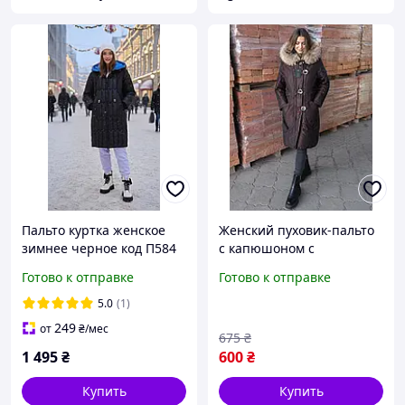
Пальто куртка женское
Женский пуховик-пальто
зимнее черное код П584
с капюшоном с
натуральным мехом .
Готово к отправке
Готово к отправке
5.0
(1)
249
от
₴
/мес
675
₴
1 495
₴
600
₴
Купить
Купить