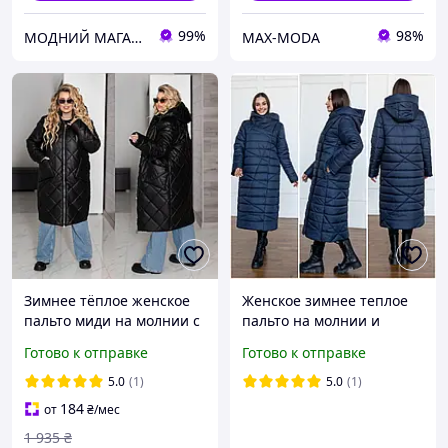
99%
98%
МОДНИЙ МАГАЗИН жіноче взуття, сумки, гаманці, біжутерія, купальники, рюкзаки, куртки жіночі
MAX-MODA
Зимнее тёплое женское
Женское зимнее теплое
пальто миди на молнии с
пальто на молнии и
капюшоном батал 50-68
кнопках с капюшоном.
Готово к отправке
Готово к отправке
Больших размеров
женские пальта на зиму
5.0
(1)
5.0
(1)
Р- 48-72
184
от
₴
/мес
1 935
₴