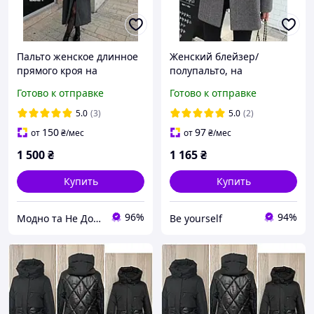
Пальто женское длинное
Женский блейзер/
прямого кроя на
полупальто, на
подкладке,
подкладке, 42-44, 46-48,
Готово к отправке
Готово к отправке
универсального размера
50-52, графит, Турецкий
с замерами
кашемир.
5.0
(3)
5.0
(2)
150
97
от
₴
/мес
от
₴
/мес
1 500
₴
1 165
₴
Купить
Купить
96%
94%
Модно та Не Дорого
Be yourself