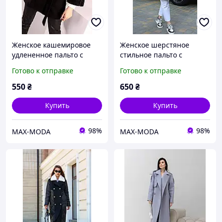
Женское кашемировое
Женское шерстяное
удлененное пальто с
стильное пальто с
меховыми рукавами.
кожанной отделкой миди.
Готово к отправке
Готово к отправке
550
₴
650
₴
Купить
Купить
98%
98%
MAX-MODA
MAX-MODA