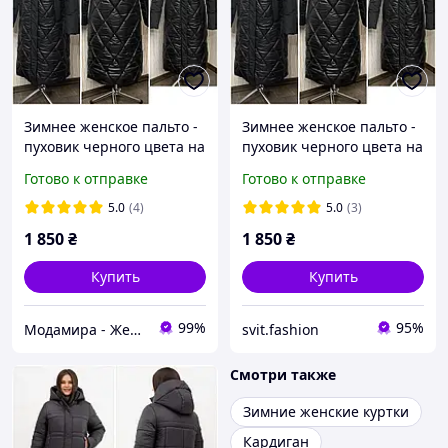
Зимнее женское пальто -
Зимнее женское пальто -
пуховик черного цвета на
пуховик черного цвета на
молнии с капюшоном Р -
молнии с капюшоном Р -
Готово к отправке
Готово к отправке
46-54 Женские зимние
46-54 Женские зимние
пальта .
пальта .
5.0
(4)
5.0
(3)
1 850
₴
1 850
₴
Купить
Купить
99%
95%
Модамира - Женская одежда
svit.fashion
Смотри также
Зимние женские куртки
Кардиган