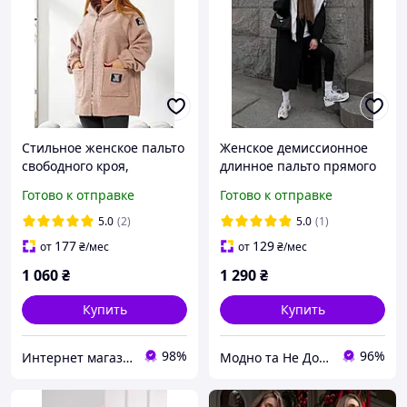
Стильное женское пальто
Женское демиссионное
свободного кроя,
длинное пальто прямого
пальтовая ткань
кроя с подкладкой, 42-44,
Готово к отправке
Готово к отправке
(размеры 48-50, 52-54, 56-
46-48 размера с
58)
замерами
5.0
(2)
5.0
(1)
177
129
от
₴
/мес
от
₴
/мес
1 060
₴
1 290
₴
Купить
Купить
98%
96%
Интернет магазин Beatrissa-shop
Модно та Не Дорого