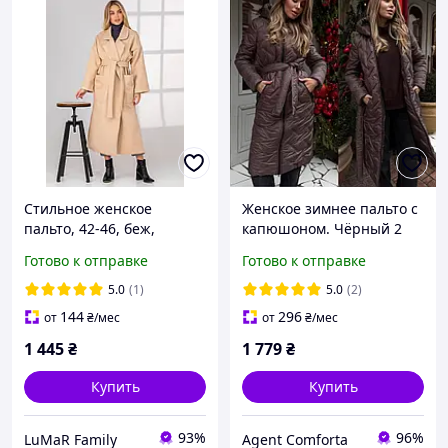
Стильное женское
Женское зимнее пальто с
пальто, 42-46, беж,
капюшоном. Чёрный 2
красный, коричнево-
вида/графит/
Готово к отправке
Готово к отправке
рыжий(терракот),
коричневый. 38-40; 42-44;
черный, кашемир на
46-48; 50-52.
5.0
(1)
5.0
(2)
подкладке.
144
296
от
₴
/мес
от
₴
/мес
1 445
₴
1 779
₴
Купить
Купить
93%
96%
LuMaR Family
Agent Comforta