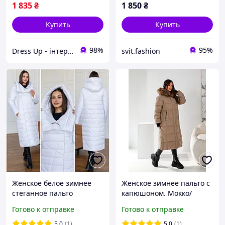
1 835
₴
1 850
₴
Купить
Купить
98%
95%
Dress Up - інтернет магазин жіночого одягу
svit.fashion
Женское белое зимнее
Женское зимнее пальто с
стеганное пальто
капюшоном. Мокко/
длинное на молнии и
Черный. М, L, XL, 2XL.
Готово к отправке
Готово к отправке
кнопках , с капюшоном
большого размера Р- 48-
5.0
(1)
5.0
(1)