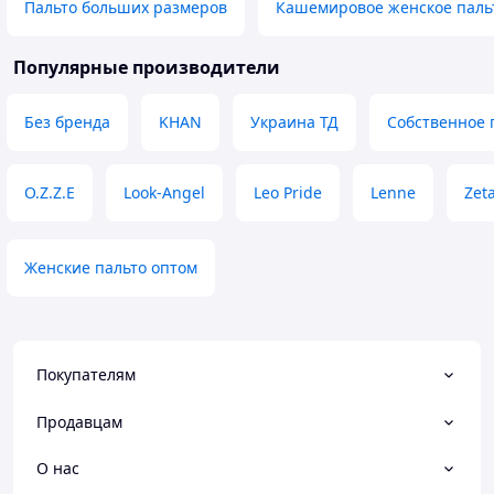
Пальто больших размеров
Кашемировое женское паль
Недостатки
Немає.
Популярные производители
Без бренда
KHAN
Украина ТД
Собственное 
O.Z.Z.E
Look-Angel
Leo Pride
Lenne
Zet
Женские пальто оптом
Покупателям
Продавцам
О нас