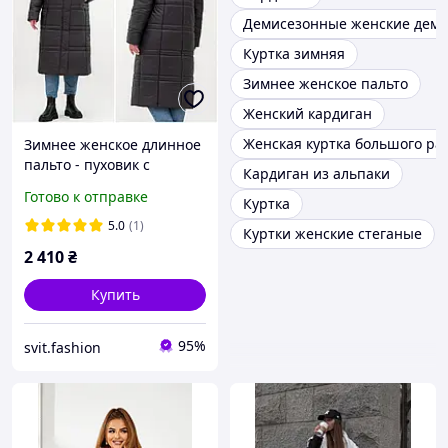
Демисезонные женские деми
Куртка зимняя
Зимнее женское пальто
Женский кардиган
Женская куртка большого ра
Зимнее женское длинное
пальто - пуховик с
Кардиган из альпаки
капюшоном больших
Готово к отправке
Куртка
размеров р- 52,54,56,58,
60,62,64,66 длинное
5.0
(1)
Куртки женские стеганые
зимнее женское пальто
2 410
₴
Купить
95%
svit.fashion