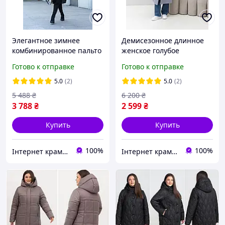
Элегантное зимнее
Демисезонное длинное
комбинированное пальто
женское голубое
с меховым воротником
двубортное пальто с
Готово к отправке
Готово к отправке
высоким содержанием
шерсти
5.0
(2)
5.0
(2)
5 488
₴
6 200
₴
3 788
₴
2 599
₴
Купить
Купить
100%
100%
Інтернет крамничка "Nika Star"
Інтернет крамничка "Nika Star"