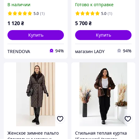
двусторонний 48-62.
производства Турции
В наличии
Готово к отправке
5.0
(1)
5.0
(1)
1 120
₴
5 700
₴
Купить
Купить
94%
94%
TRENDOVA
магазин LADY
Женское зимнее пальто
Стильная теплая куртка