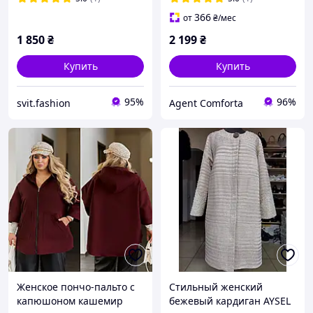
72
366
от
₴
/мес
1 850
₴
2 199
₴
Купить
Купить
95%
96%
svit.fashion
Agent Comforta
Женское пончо-пальто с
Стильный женский
капюшоном кашемир
бежевый кардиган AYSEL