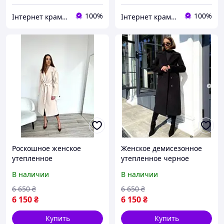
100%
100%
Інтернет крамничка "Nika Star"
Інтернет крамничка "Nika Star"
Роскошное женское
Женское демисезонное
утепленное
утепленное черное
демисезонное пальто
классическое пальто с
В наличии
В наличии
молочного цвета с
поясом
шалевым воротником
6 650
₴
6 650
₴
6 150
₴
6 150
₴
Купить
Купить