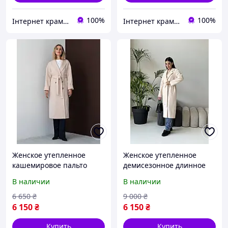
100%
100%
Інтернет крамничка "Nika Star"
Інтернет крамничка "Nika Star"
Женское утепленное
Женское утепленное
кашемировое пальто
демисезонное длинное
демисезонное пальто
кашемировое пальто
В наличии
В наличии
молочного цвета
молочного цвета
6 650
₴
9 000
₴
6 150
₴
6 150
₴
Купить
Купить