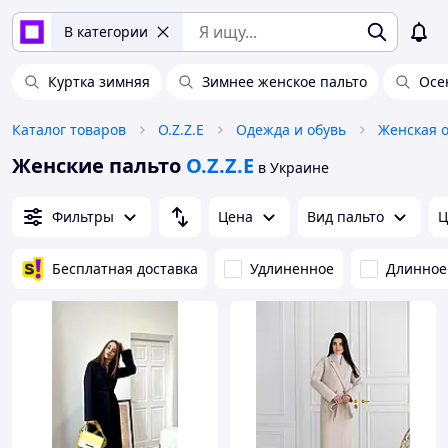
В категории
Куртка зимняя
Зимнее женское пальто
Осе
Каталог товаров
O.Z.Z.E
Одежда и обувь
Женская 
Женские пальто
O.Z.Z.E
в Украине
Фильтры
Цена
Вид пальто
Ц
Бесплатная доставка
Удлиненное
Длинное