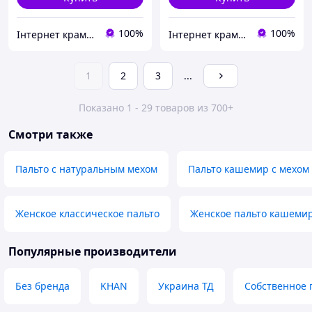
100%
100%
Інтернет крамничка "Nika Star"
Інтернет крамничка "Nika Star"
1
2
3
...
Показано 1 - 29 товаров из 700+
Смотри также
Пальто с натуральным мехом
Пальто кашемир с мехом
Женское классическое пальто
Женское пальто кашемир
Популярные производители
Без бренда
KHAN
Украина ТД
Собственное 