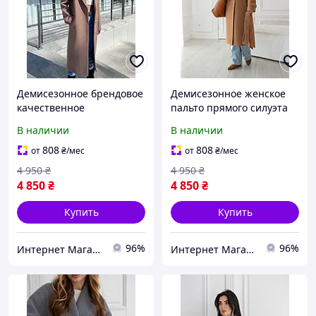
Демисезонное брендовое
Демисезонное женское
качественное
пальто прямого силуэта
кашемировое пальто
со спущенной линией
В наличии
В наличии
цвета кемел Размеры 40-
плеча. Pазмеры 40- 50
50
808
808
от
₴
/мес
от
₴
/мес
4 950
₴
4 950
₴
4 850
₴
4 850
₴
Купить
Купить
96%
96%
Интернет Магазин Олеся
Интернет Магазин Олеся