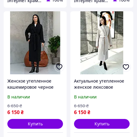
Інтернет крамничка "Nika Star"
Інтернет крамничка "Nika Star"
Женское утепленное
Актуальное утепленное
кашемировое черное
женское люксовое
длинное пальто
кашемировое длинное
В наличии
В наличии
свободного кроя
пальто молочного цвета
6 650
₴
6 650
₴
6 150
₴
6 150
₴
Купить
Купить