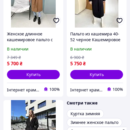
Женское длинное
Пальто из кашемира 40-
кашемировое пальто с
52 черное Кашемировое
поясом цвета кэмел 40-52
пальто с поясом
В наличии
В наличии
удлиненное
7 349
₴
6 900
₴
5 700
₴
5 750
₴
Купить
Купить
100%
100%
Інтернет крамничка "Nika Star"
Інтернет крамничка "Nika Star"
Смотри также
Куртка зимняя
Зимнее женское пальто