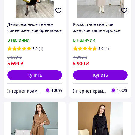
Демисезонное темно-
Роскошное светлое
синее женское брендовое
женское кашемировое
шикарное пальто с
длинное пальто макси
В наличии
В наличии
поясом
свободного силуэта,
весна-осень
5.0
(1)
5.0
(1)
6 699
₴
7 300
₴
5 699
₴
5 900
₴
Купить
Купить
100%
100%
Інтернет крамничка "Nika Star"
Інтернет крамничка "Nika Star"