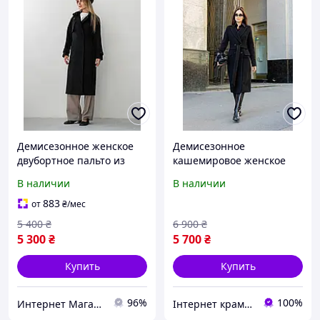
Демисезонное женское
Демисезонное
двубортное пальто из
кашемировое женское
итальянского кашемира с
офисное пальто черного
В наличии
В наличии
пелериной Pазмеры 40-
цвета
50
883
от
₴
/мес
5 400
₴
6 900
₴
5 300
₴
5 700
₴
Купить
Купить
96%
100%
Интернет Магазин Олеся
Інтернет крамничка "Nika Star"