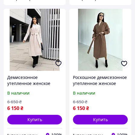
Демисезонное
Роскошное демисезонное
утепленное женское
утепленное женское
пальто из кашемира
бежевое кашемировое
В наличии
В наличии
молочного цвета
пальто с поясом
6 650
₴
6 650
₴
6 150
₴
6 150
₴
Купить
Купить
100%
100%