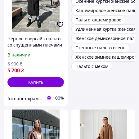
Осенние куртки женские бо
Кашемировое женское пальт
Пальто кашемировое
Удлиненная куртка женская 
Женское демисезонное паль
Черное оверсайз пальто
со спущенными плечами
Стеганые пальто осень
на осень 40-52
В наличии
Женское зимнее кашемирово
6 900
₴
Пальто с мехом
5 700
₴
Купить
100%
Інтернет крамничка "Nika Star"