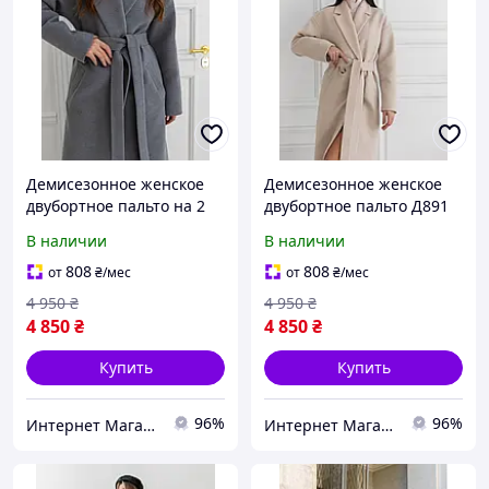
Демисезонное женское
Демисезонное женское
двубортное пальто на 2
двубортное пальто Д891
пуговицы с
на 2 пуговицы с
В наличии
В наличии
цельнокроенным
цельнокроенным
лацканом Pазмеры 40- 50
лацканом Pазмеры 40- 50
808
808
от
₴
/мес
от
₴
/мес
4 950
₴
4 950
₴
4 850
₴
4 850
₴
Купить
Купить
96%
96%
Интернет Магазин Олеся
Интернет Магазин Олеся