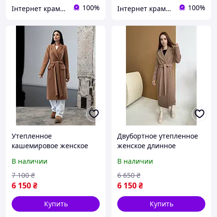
100%
100%
Інтернет крамничка "Nika Star"
Інтернет крамничка "Nika Star"
Утепленное
Двубортное утепленное
кашемировое женское
женское длинное
демисезонное
кашемировое пальто с
В наличии
В наличии
классическое пальто в
поясом
цвете кемел
7 100
₴
6 650
₴
6 150
₴
6 150
₴
Купить
Купить