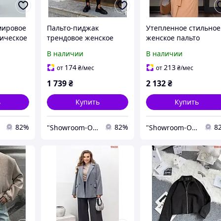
мировое
Пальто-пиджак
Утепленное стильное
сическое
трендовое женское
женское пальто
оченное
серое 42-46
бежевое 42-46 48-52
В наличии
В наличии
L
54-58 60-64-
174
213
от
₴
/мес
от
₴
/мес
1 739
₴
2 132
₴
ь
Купить
Купить
82%
82%
8
"Showroom-Online": Тысячи образов – один клик!
"Showroom-Online": Тысячи образов – один клик!