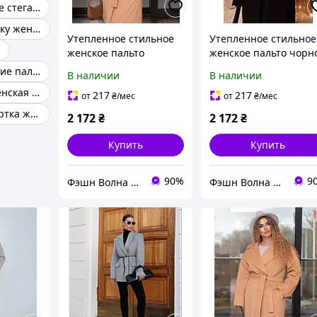
Куртки женские стеганые
Рубашка в клетку женская теплая
Утепленное стильное
Утепленное стильное
й
женское пальто
женское пальто чорн
бежевое 42-46 48-52
42-46 48-52 54-58 60-6
Женские осенние пальто
В наличии
В наличии
54-58 60-64-
Фланелевая женская рубашка
217
217
от
₴
/мес
от
₴
/мес
Удлиненная куртка женская демисезонная
2 172
₴
2 172
₴
Купить
Купить
90%
9
Фэшн Волна | Fashion Wave
Фэшн Волна | Fashion Wave