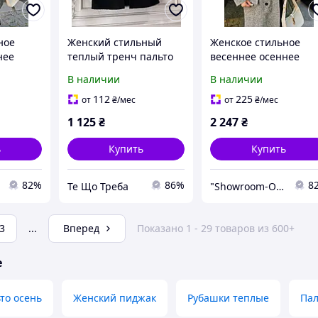
ное
Женский стильный
Женское стильное
нее
теплый тренч пальто
весеннее осеннее
пальто
42-46, 48-52, 52-56
кашемировое пальто
В наличии
В наличии
54-58 60-64
112
225
от
₴
/мес
от
₴
/мес
1 125
₴
2 247
₴
ь
Купить
Купить
82%
86%
8
Те Що Треба
"Showroom-Online": Тысячи образов – один клик!
3
...
Вперед
Показано 1 - 29 товаров из 600+
е
то осень
Женский пиджак
Рубашки теплые
Пал