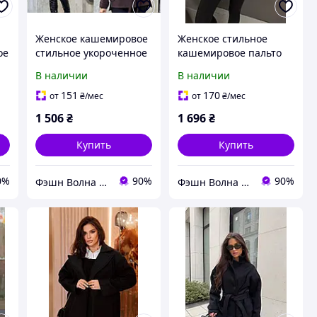
Женское кашемировое
Женское стильное
ое
стильное укороченное
кашемировое пальто
4-
пальто шоколад 42-44
черный светлый беж
В наличии
В наличии
46-48
42-46
151
170
от
₴
/мес
от
₴
/мес
1 506
₴
1 696
₴
Купить
Купить
0%
90%
90%
Фэшн Волна | Fashion Wave
Фэшн Волна | Fashion Wave