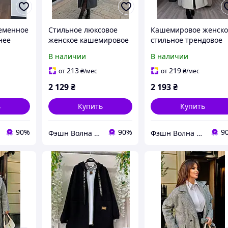
еменное
Стильное люксовое
Кашемировое женско
нее
женское кашемировое
стильное трендовое
о бордо
пальто графит 42-46
теплое удлиненное
В наличии
В наличии
-серый
пальто черный графи
2/44
мокко молочный 42-4
213
219
от
₴
/мес
от
₴
/мес
2 129
₴
2 193
₴
ь
Купить
Купить
90%
90%
9
Фэшн Волна | Fashion Wave
Фэшн Волна | Fashion Wave