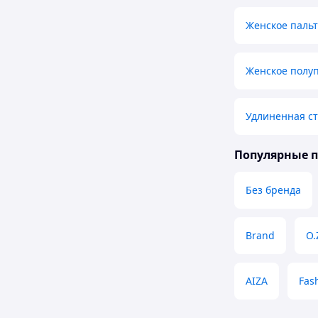
Женское паль
Женское полу
Удлиненная ст
Популярные 
Без бренда
Brand
O.
AIZA
Fash