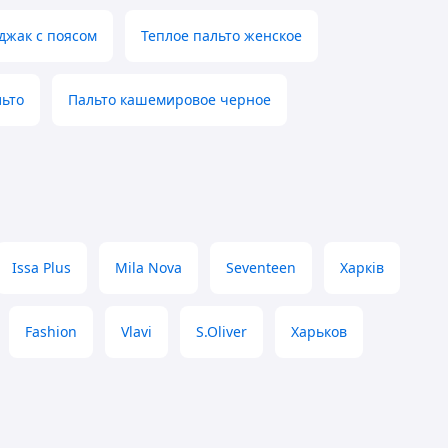
джак с поясом
Теплое пальто женское
льто
Пальто кашемировое черное
Issa Plus
Mila Nova
Seventeen
Харків
Fashion
Vlavi
S.Oliver
Харьков