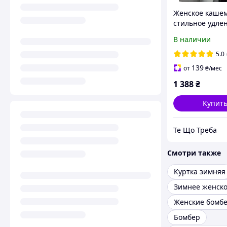
Женское каше
стильное удле
оверсайз пальт
В наличии
разных цветах 
5.0
139
от
₴
/мес
1 388
₴
Купит
Те Що Треба
Смотри также
Куртка зимняя
Женские бомб
Бомбер