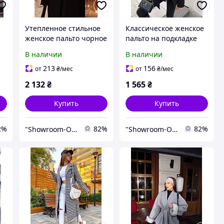
Утепленное стильное
Классическое женское
женское пальто чорное
пальто на подкладке
42-46 48-52 54-58 60-64-
беж шоколад черный
В наличии
В наличии
42-44 46-48
213
156
от
₴
/мес
от
₴
/мес
2 132
₴
1 565
₴
Купить
Купить
2%
82%
82%
"Showroom-Online": Тысячи образов – один клик!
"Showroom-Online": Тысячи образов – один клик!