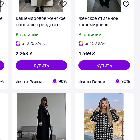
е
Кашемировое женское
Женское стильное
стильное трендовое
кашемировое
теплое удлиненное
трендовое пальто
В наличии
В наличии
т
пальто батал черный
черный шоколадный
6
графит мокко
серый 42-48
226
157
от
₴
/мес
от
₴
/мес
молочный 48-52
2 263
₴
1 569
₴
Купить
Купить
0%
90%
90%
Фэшн Волна | Fashion Wave
Фэшн Волна | Fashion Wave