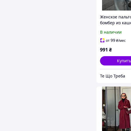
Женское пальт
бомбер из ка
бежевого цвет
В наличии
99
от
₴
/мес
991
₴
Купит
Те Що Треба