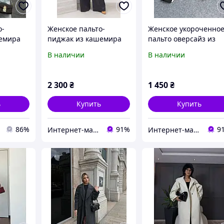
о-
Женское пальто-
Женское укороченно
шемира
пиджак из кашемира
пальто оверсайз из
а
альпака: стильная
турецкого кашемира,
В наличии
В наличии
демисезонная модель
стильная куртка-паль
на подкладке, размеры
на молнии, размер 42
46-68, 5 цветов
46 Производитель
2 300
₴
1 450
₴
Производитель Одесса
Одесса
ь
Купить
Купить
86%
91%
9
Интернет-магазин "All Shop"
Интернет-магазин "All Shop"