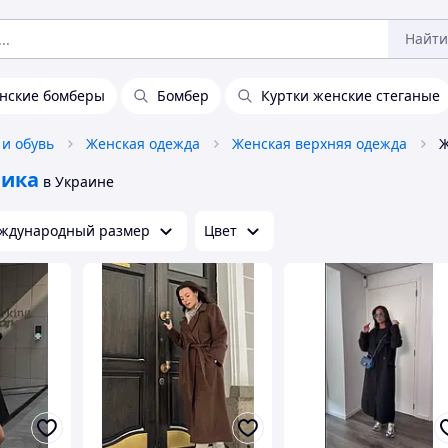
Найти
нские бомберы
Бомбер
Куртки женские стеганые
и обувь
Женская одежда
Женская верхняя одежда
рика
в Украине
ждународный размер
Цвет