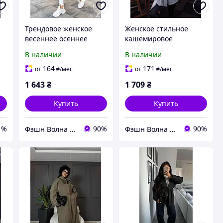
е
Трендовое женское
Женское стильное
весеннее осеннее
кашемировое
пальто в модную
трендовое пальто
В наличии
В наличии
то
«гусиную лапку» S-M L-
черный шоколадный
-
XL
серый 42-48
164
171
от
₴
/мес
от
₴
/мес
1 643
₴
1 709
₴
Купить
Купить
1%
90%
90%
Фэшн Волна | Fashion Wave
Фэшн Волна | Fashion Wave