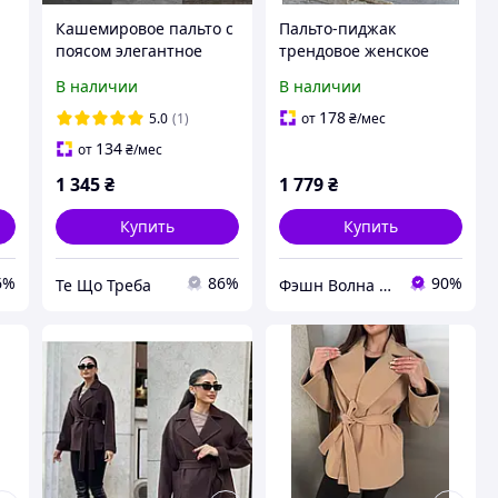
Кашемировое пальто с
Пальто-пиджак
поясом элегантное
трендовое женское
женское пальто
серое 42-46
В наличии
В наличии
178
5.0
(1)
от
₴
/мес
134
от
₴
/мес
1 345
₴
1 779
₴
Купить
Купить
6%
86%
90%
Те Що Треба
Фэшн Волна | Fashion Wave