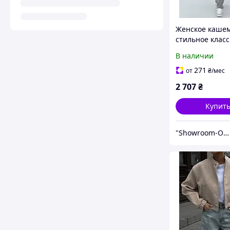
Женское каше
стильное клас
оверсайз укор
В наличии
пальто S-M L-X
271
от
₴
/мес
2 707
₴
Купит
"Showroom-Online": Тысячи образов – один клик!