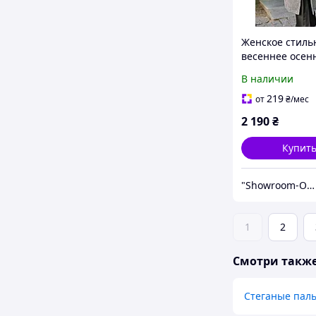
Женское стиль
весеннее осен
кашемировое 
В наличии
42-46
219
от
₴
/мес
2 190
₴
Купит
"Showroom-Online": Тысячи образов – один клик!
1
2
Смотри такж
Стеганые паль