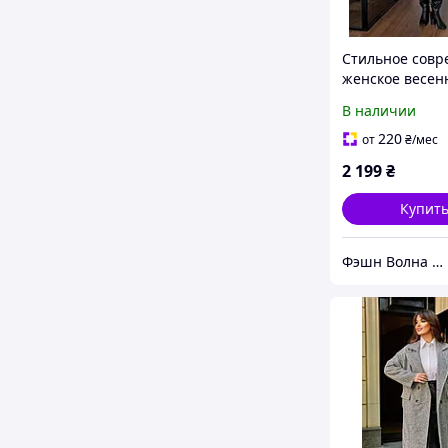
Стильное совр
женское весен
осеннее пальт
В наличии
черный светло
беж шоколад 4
220
от
₴
/мес
46/48
2 199
₴
Купит
Фэшн Волна | Fashion Wave