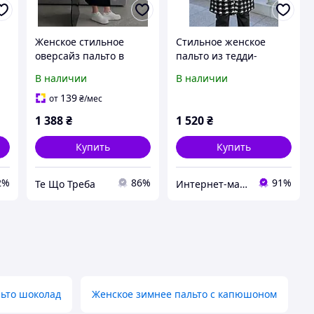
Женское стильное
Стильное женское
оверсайз пальто в
пальто из тедди-
разных цветах S-M L-XL
каракуля в размерах
В наличии
В наличии
52-66 Производитель
Одесса
139
от
₴
/мес
1 388
₴
1 520
₴
Купить
Купить
2%
86%
91%
Те Що Треба
Интернет-магазин "All Shop"
ьто шоколад
Женское зимнее пальто с капюшоном