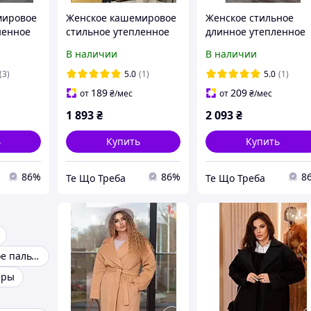
мировое
Женское кашемировое
Женское стильное
ненное
стильное утепленное
длинное утепленное
о в
демисезонное пальто
пальто капучино
В наличии
В наличии
S-M L-XL
42-46
черный 42-46 48-52
(3)
5.0
(1)
5.0
(1)
189
209
от
₴
/мес
от
₴
/мес
1 893
₴
2 093
₴
ь
Купить
Купить
86%
86%
8
Те Що Треба
Те Що Треба
Зимнее женское пальто
еры