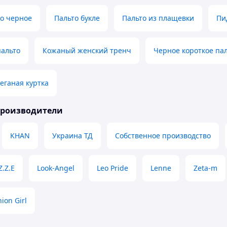
то черное
Пальто букле
Пальто из плащевки
Пи
пальто
Кожаный женский тренч
Черное короткое па
еганая куртка
производители
KHAN
Украина ТД
Собственное производство
Z.Z.E
Look-Angel
Leo Pride
Lenne
Zeta-m
ion Girl