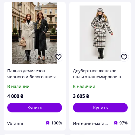
Пальто демисезон
Двубортное женское
черного и белого цвета
пальто кашемировое в
(S-XL)
крупную гусиную лапку
В наличии
В наличии
Размеры 50 52 54 56
4 000
₴
3 605
₴
Купить
Купить
100%
97%
Vbranni
Интернет-магазин модной женской одежды KARDIGAN