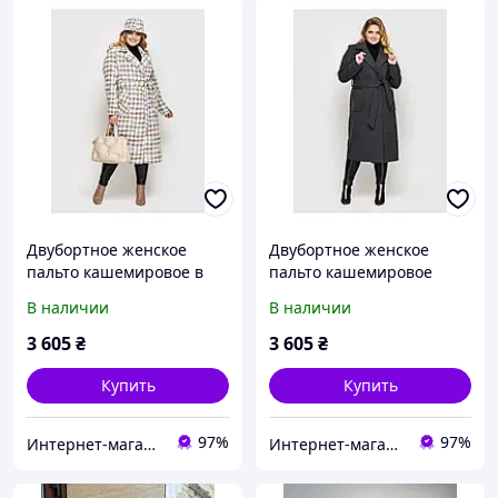
Двубортное женское
Двубортное женское
пальто кашемировое в
пальто кашемировое
крупную гусиную лапку
серого цвета Размеры 50
В наличии
В наличии
Размеры 50 52 54 56
52 54 56
3 605
₴
3 605
₴
Купить
Купить
97%
97%
Интернет-магазин модной женской одежды KARDIGAN
Интернет-магазин модной женской одежды KARDIGAN