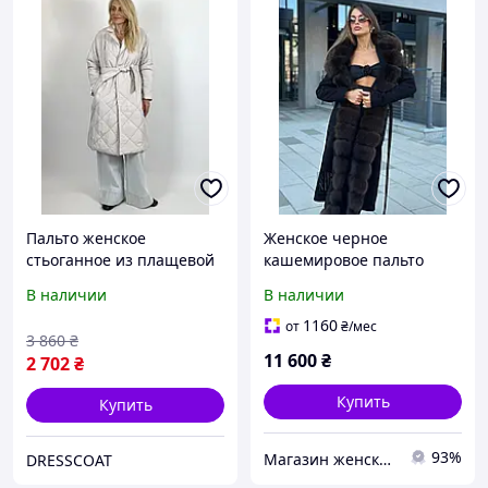
Пальто женское
Женское черное
стьоганное из плащевой
кашемировое пальто
ткани утепленное
Мрія с натуральным
В наличии
В наличии
демисезонное длинное
мехом финского песца.
1235 светло-серый
42-54 размеры
1160
от
₴
/мес
3 860
₴
11 600
₴
2 702
₴
Купить
Купить
93%
Магазин женской одежды "MILPOL_SHOP"
DRESSCOAT