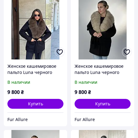
Женское кашемировое
Женское кашемировое
пальто Luna черного
пальто Luna черного
цвета с натуральным
цвета с натуральным
В наличии
В наличии
мехом финского песца.
мехом финского песца.
42-58 размеры
42-56 размеры
9 800
₴
9 800
₴
Купить
Купить
Fur Allure
Fur Allure