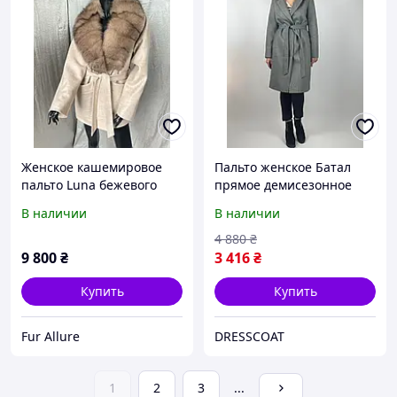
Женское кашемировое
Пальто женское Батал
пальто Luna бежевого
прямое демисезонное
цвета с натуральным
шерстяное Харьков 191
В наличии
В наличии
мехом финского песца.
серый
42-58 размеры
4 880
₴
9 800
₴
3 416
₴
Купить
Купить
Fur Allure
DRESSCOAT
1
2
3
...