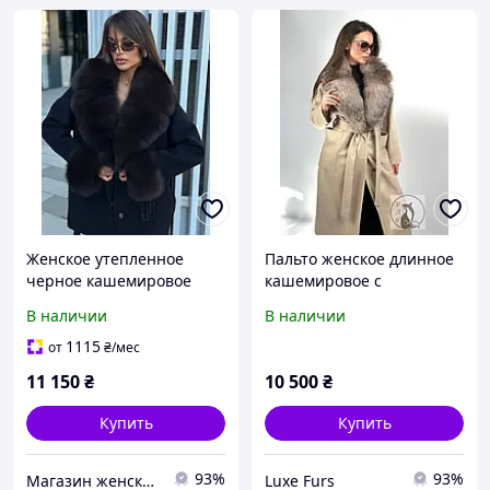
Женское утепленное
Пальто женское длинное
черное кашемировое
кашемировое с
пальто Luna с
натуральным финским
В наличии
В наличии
натуральным мехом
мехом блюфрост.
финского песца. 42-58
Размеры с 40 до 54
1115
от
₴
/мес
размеры
11 150
₴
10 500
₴
Купить
Купить
93%
93%
Магазин женской одежды "MILPOL_SHOP"
Luxe Furs