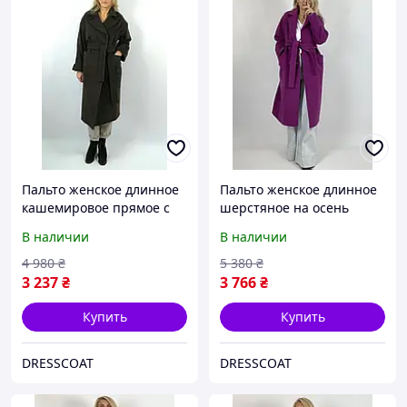
Пальто женское длинное
Пальто женское длинное
кашемировое прямое с
шерстяное на осень
поясом демисезонное
Харьков 225 малиновый
В наличии
В наличии
Харьков 100 хаки
4 980
₴
5 380
₴
3 237
₴
3 766
₴
Купить
Купить
DRESSCOAT
DRESSCOAT