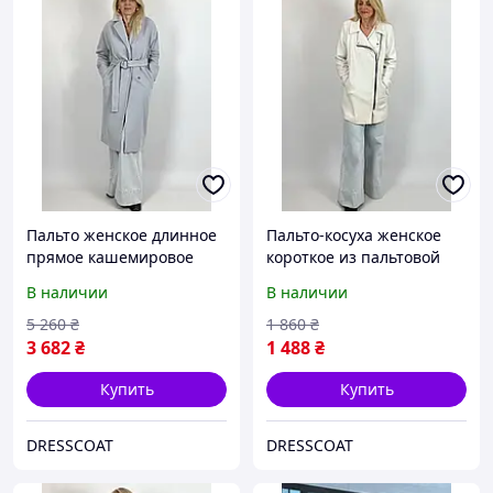
Пальто женское длинное
Пальто-косуха женское
прямое кашемировое
короткое из пальтовой
Харьков 221 светло-
ткани на замке
В наличии
В наличии
серый
демисезонное Б/У 280
белый
5 260
₴
1 860
₴
3 682
₴
1 488
₴
Купить
Купить
DRESSCOAT
DRESSCOAT