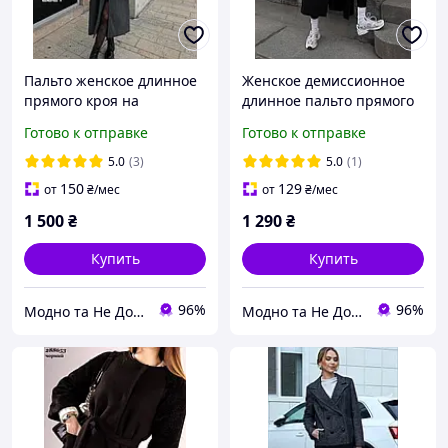
Пальто женское длинное
Женское демиссионное
прямого кроя на
длинное пальто прямого
подкладке,
кроя с подкладкой, 42-44,
Готово к отправке
Готово к отправке
универсального размера
46-48 размера с
с замерами
замерами
5.0
(3)
5.0
(1)
150
129
от
₴
/мес
от
₴
/мес
1 500
₴
1 290
₴
Купить
Купить
96%
96%
Модно та Не Дорого
Модно та Не Дорого