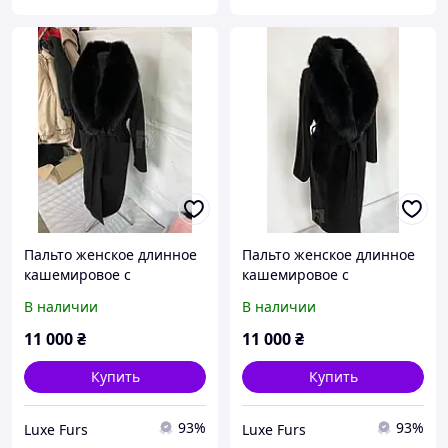
Пальто женское длинное
Пальто женское длинное
кашемировое с
кашемировое с
натуральным финским
натуральным финским
В наличии
В наличии
мехом песца. Размеры с
мехом песца. Размеры с
40 до 54
40 до 54
11 000
₴
11 000
₴
Купить
Купить
93%
93%
Luxe Furs
Luxe Furs