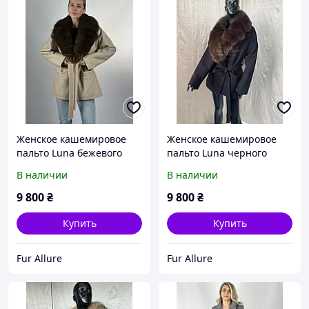
Женское кашемировое
Женское кашемировое
пальто Luna бежевого
пальто Luna черного
цвета с натуральным
цвета с натуральным
В наличии
В наличии
мехом финского песца.
мехом финского песца.
42-56 размеры
42-56 размеры
9 800
₴
9 800
₴
Купить
Купить
Fur Allure
Fur Allure