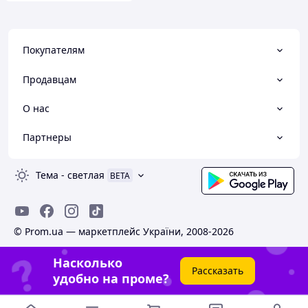
Покупателям
Продавцам
О нас
Партнеры
Тема
-
светлая
BETA
© Prom.ua — маркетплейс України, 2008-2026
Насколько
Рассказать
удобно на проме?