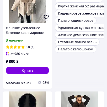
Куртка женская 52 размера
Кашемировое женское пальт
Пальто кашемировое
Удлиненная куртка женская 
Женское утепленное
бежевое кашемировое
Женское демисезонное паль
пальто Luna с
В наличии
Стеганые пальто осень
натуральным мехом
финского песца. 42-58
5.0
(1)
Пальто с капюшоном
размеры
980
от
₴
/мес
9 800
₴
Купить
93%
Магазин женской одежды "MILPOL_SHOP"