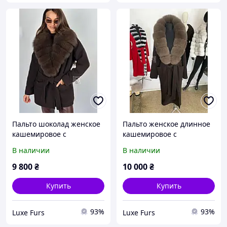
Пальто шоколад женское
Пальто женское длинное
кашемировое с
кашемировое с
натуральным мехом
натуральным финским
В наличии
В наличии
финского песца. Размеры
мехом песца. Размеры с
с 42 по 52
40 до 54
9 800
₴
10 000
₴
Купить
Купить
93%
93%
Luxe Furs
Luxe Furs