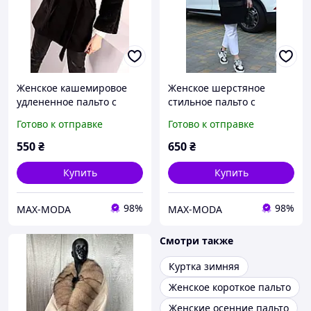
Женское кашемировое
Женское шерстяное
удлененное пальто с
стильное пальто с
меховыми рукавами.
кожанной отделкой миди.
Готово к отправке
Готово к отправке
550
₴
650
₴
Купить
Купить
98%
98%
MAX-MODA
MAX-MODA
Смотри также
Куртка зимняя
Женское короткое пальто
Женские осенние пальто