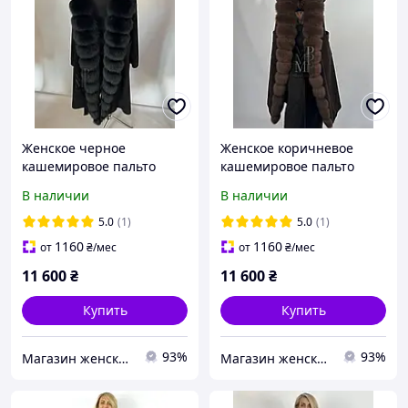
Женское черное
Женское коричневое
кашемировое пальто
кашемировое пальто
Мрія с натуральным
Мрія с натуральным
В наличии
В наличии
мехом финского песца.
мехом финского песца.
42-54 размеры
42-54 размеры
5.0
(1)
5.0
(1)
1160
1160
от
₴
/мес
от
₴
/мес
11 600
₴
11 600
₴
Купить
Купить
93%
93%
Магазин женской одежды "MILPOL_SHOP"
Магазин женской одежды "MILPOL_SHOP"