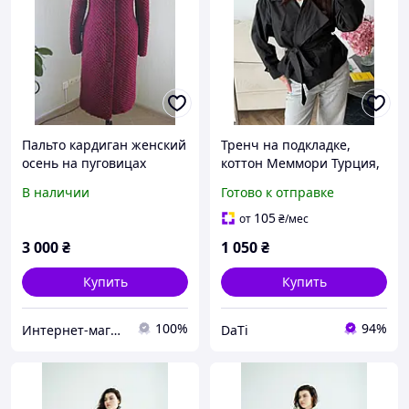
Пальто кардиган женский
Тренч на подкладке,
осень на пуговицах
коттон Меммори Турция,
р.48/50 (М/L) ручная
4 цвета, р42-44, 46-48
В наличии
Готово к отправке
работа
105
от
₴
/мес
3 000
₴
1 050
₴
Купить
Купить
100%
94%
Интернет-магазин "Волшебный клубок"
DaTi