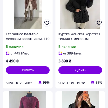
Стеганное пальто с
Куртка женская короткая
меховым воротником, 110
теплая с меховым
см , утеплено до -20'С
воротником 70 см
В наличии
В наличии
449
389
от
₴
/мес
от
₴
/мес
4 490
₴
3 890
₴
Купить
Купить
99%
99%
SHVI-DOV - интернет-магазин качественных товаров
SHVI-DOV - интернет-магазин качественных товаров