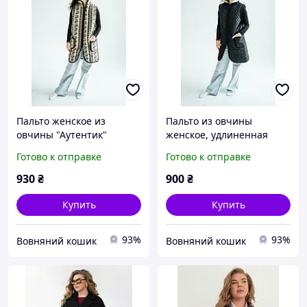
Пальто женское из
Пальто из овчины
овчины "Аутентик"
женское, удлиненная
теплое меховое пальто из
безрукавка из овечьей
Готово к отправке
Готово к отправке
овечьей шерсти для
шерсти, жилет стеганый
зимы и комфорта
теплый
930
₴
900
₴
Купить
Купить
93%
93%
Вовняний кошик
Вовняний кошик