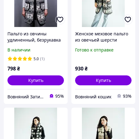
Пальто из овчины
Женское меховое пальто
удлиненный, безрукавка
из овечьей шерсти
на молнии женский,
В наличии
Готово к отправке
жилетка-пальто из
овчины женская
5.0
(1)
798
₴
930
₴
Купить
Купить
95%
93%
Вовняний Затишок
Вовняний кошик