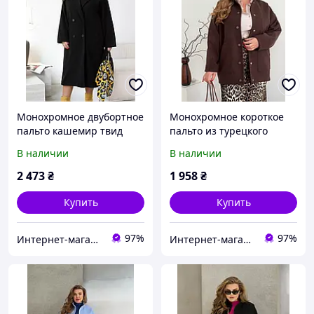
Монохромное двубортное
Монохромное короткое
пальто кашемир твид
пальто из турецкого
большой размер 50-
кашемира твида размеры
В наличии
В наличии
52,66-68
46-48,50-52,54-56,62-64
2 473
₴
1 958
₴
Купить
Купить
97%
97%
Интернет-магазин модной женской одежды KARDIGAN
Интернет-магазин модной женской одежды KARDIGAN