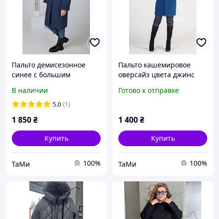
Пальто демисезонное
Пальто кашемировое
синее с большим
оверсайз цвета джинс
отложным воротником и
В наличии
Готово к отправке
украшением
5.0
(1)
1 850
₴
1 400
₴
Купить
Купить
100%
100%
ТаМи
ТаМи