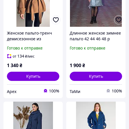
Женское пальто-тренч
Длинное женское зимнее
демисезонное из
пальто 42 44 46 48 р
турецкого кашемира
Готово к отправке
Готово к отправке
(мокко, черный, светлый
беж), размер 42-48
134
от
₴
/мес
oversize
1 340
₴
1 900
₴
Купить
Купить
100%
100%
Apex
ТаМи