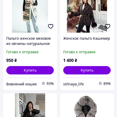
Пальто женское меховое
Женское пальто Кашемир
из овчины натуральное
двуслойное утепленное
Готово к отправке
Готово к отправке
теплое
950
₴
1 400
₴
Купить
Купить
93%
89%
Вовняний кошик
stilnaya_life