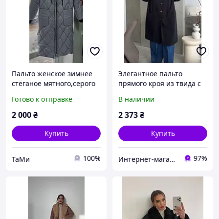
Пальто женское зимнее
Элегантное пальто
стёганое мятного,серого
прямого кроя из твида с
та чорного цвета 46р
кашемиром Размеры 46-
Готово к отправке
В наличии
-54р
48,50-52,54-56,58-60,62-
64,66-68
2 000
₴
2 373
₴
Купить
Купить
100%
97%
ТаМи
Интернет-магазин модной женской одежды KARDIGAN