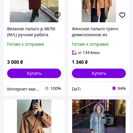
Вязаное пальто р.48/50
Женское пальто-тренч
(М/L) ручная работа
демисезонное из
турецкого кашемира
Готово к отправке
Готово к отправке
(мокко, черный, светлый
беж), размер 42-48
134
от
₴
/мес
oversize
3 000
₴
1 340
₴
Купить
Купить
100%
94%
Интернет-магазин "Волшебный клубок"
DaTi