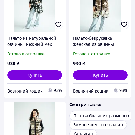
Пальто из натуральной
Пальто-безрукавка
овчины, нежный мех
женская из овчины
теплая удлиненная
Готово к отправке
Готово к отправке
жилетка из овечьей
шерсти
930
₴
930
₴
Купить
Купить
93%
93%
Вовняний кошик
Вовняний кошик
Смотри также
Платья больших размеров
Зимнее женское пальто
Кардиган