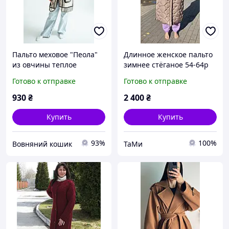
Пальто меховое "Пеола"
Длинное женское пальто
из овчины теплое
зимнее стёганое 54-64р
женское пальто из
Готово к отправке
Готово к отправке
овечьей шерсти зимнее
930
₴
2 400
₴
Купить
Купить
93%
100%
Вовняний кошик
ТаМи