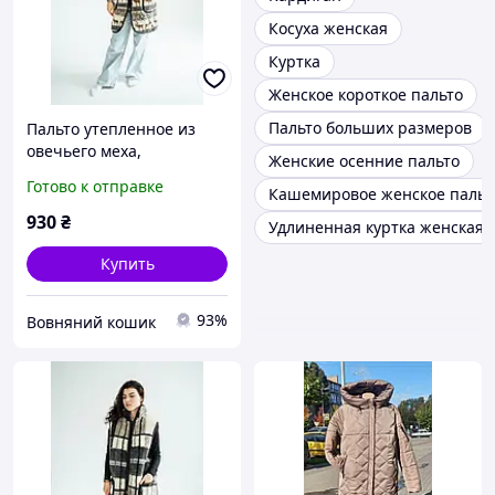
Косуха женская
Куртка
Женское короткое пальто
Пальто больших размеров
Пальто утепленное из
овечьего меха,
Женские осенние пальто
безрукавка удлиненная
Готово к отправке
Кашемировое женское пальт
меховая
930
₴
Удлиненная куртка женская 
Купить
93%
Вовняний кошик