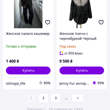
Женское пальто кашемир
Женское пончо с
чернобуркой Черный
Готово к отправке
Под заказ
950
от
₴
/мес
1 400
₴
9 500
₴
Купить
Купить
89%
99%
stilnaya_life
Jenny Fur интернет-магазин одежды
1
2
3
...
Показано 1 - 29 товаров из 1000+