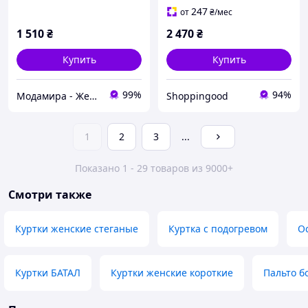
247
от
₴
/мес
1 510
₴
2 470
₴
Купить
Купить
99%
94%
Модамира - Женская одежда
Shoppingood
1
2
3
...
Показано 1 - 29 товаров из 9000+
Смотри также
Куртки женские стеганые
Куртка с подогревом
О
Куртки БАТАЛ
Куртки женские короткие
Пальто б