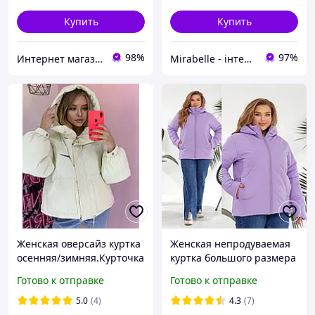
Купить
Купить
98%
97%
Интернет магазин Beatrissa-shop
Mirabelle - інтернет-магазин модного одягу
Женская оверсайз куртка
Женская непродуваемая
осенняя/зимняя.Курточка
куртка большого размера
с капюшоном,на
демисезонная осенняя с
Готово к отправке
Готово к отправке
молнии,принт найк,из
капюшоном на молнии
плащевки+силикон
5.0
(4)
4.3
(7)
200,42-46