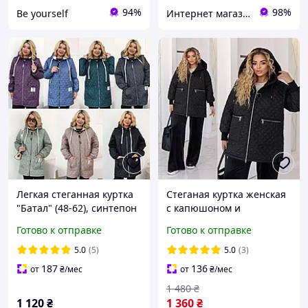
94%
98%
Be yourself
Интернет магазин Beatrissa-shop
Легкая стеганная куртка
Стеганая куртка женская
"Батал" (48-62), синтепон
с капюшоном и
100, прямой крой,
накладными карманами
Готово к отправке
Готово к отправке
большой выбор цветов.
большого размера 48-64
5.0
(5)
5.0
(3)
187
136
от
₴
/мес
от
₴
/мес
1 480
₴
1 120
₴
1 360
₴