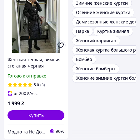
Зимние женские куртки
Осенние женские куртки
Демисезонные женские деми
Парка
Куртка зимняя
Женский кардиган
Женская куртка большого ра
Бомбер
Женская теплая, зимняя
стеганая черная
Женские бомберы
оверсайз куртка на
Готово к отправке
Женские зимние куртки бол
силиконе 200, с
капюшоном и белым эко-
5.0
(3)
мером
200
от
₴
/мес
1 999
₴
Купить
96%
Модно та Не Дорого