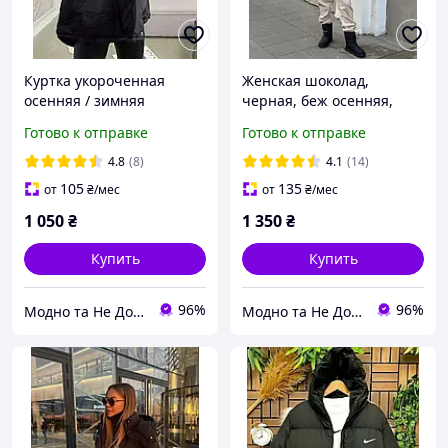
Куртка укороченная
Женская шоколад,
осенняя / зимняя
черная, беж осенняя,
женская, модная, на
короткая, оверсайз
Готово к отправке
Готово к отправке
молнии, с капюшоном
куртка, с капюшоном.
размер 42-46,
Куртка на кнопках и
4.8
(8)
4.1
(14)
молнии, с поясом. 42-46
105
135
от
₴
/мес
от
₴
/мес
размер
1 050
₴
1 350
₴
Купить
Купить
96%
96%
Модно та Не Дорого
Модно та Не Дорого