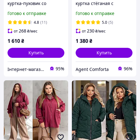
куртка-пуховик со
куртка стёганая с
вшитым капюшоном
капюшоном плащевка
Готово к отправке
Готово к отправке
размеры 42-58
Лаке батал. 6 цветов в
наличии. 48-50; 52-54; 56-
4.8
(11)
5.0
(5)
58.
268
230
от
₴
/мес
от
₴
/мес
1 610
₴
1 380
₴
Купить
Купить
95%
96%
Інтернет-магазин одягу та взуття KedON
Agent Comforta