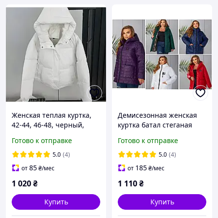
Женская теплая куртка,
Демисезонная женская
42-44, 46-48, черный,
куртка батал стеганая
белый, серый, шоколад,
плащевка на синтепоне,
Готово к отправке
Готово к отправке
розовый.
повседневная
удлиненная куртка с
5.0
(4)
5.0
(4)
капюшоном на молнии
85
185
от
₴
/мес
от
₴
/мес
"Print
1 020
₴
1 110
₴
Купить
Купить