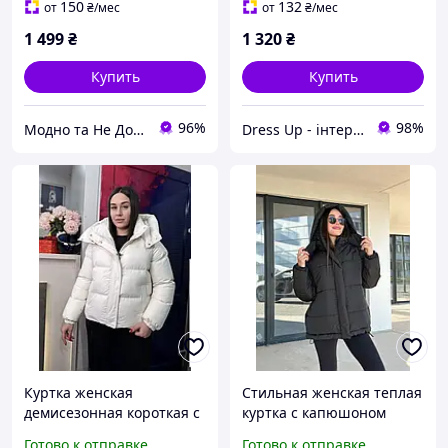
150
132
от
₴
/мес
от
₴
/мес
1 499
₴
1 320
₴
Купить
Купить
96%
98%
Модно та Не Дорого
Dress Up - інтернет магазин жіночого одягу
Куртка женская
Cтильная женская теплая
демисезонная короткая с
куртка с капюшоном
капюшоном белая
матовая плащевка
Готово к отправке
Готово к отправке