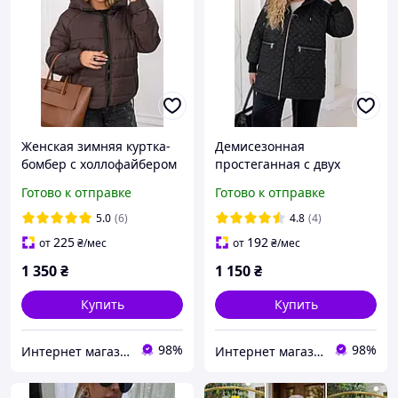
Женская зимняя куртка-
Демисезонная
бомбер с холлофайбером
простеганная с двух
200, водонепроницаемая
сторон на синтипоне 48-
Готово к отправке
Готово к отправке
48-50, 52-54, 56-58, 60-62 -
52, 54-58, 60-64 (черный,
Модель 509
мокко)
5.0
(6)
4.8
(4)
225
192
от
₴
/мес
от
₴
/мес
1 350
₴
1 150
₴
Купить
Купить
98%
98%
Интернет магазин Beatrissa-shop
Интернет магазин Beatrissa-shop