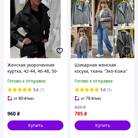
Женская укороченная
Шикарная женская
куртка, 42-44, 46-48, 50-
косуха, ткань "Эко-Кожа"
52, черный, беж, экокожа.
46, 48, 50, 52, 54, 56
Готово к отправке
Готово к отправке
размер 46
5.0
(1)
5.0
(5)
80
78
от
₴
/мес
от
₴
/мес
835
₴
960
₴
785
₴
Купить
Купить