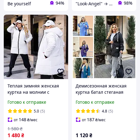
94%
98%
Be yourself
"Look-Angel" → ✔Интернет-магазин одежды оптом и в розницу✔
Теплая зимняя женская
Демисезонная женская
куртка на молнии с
куртка батал стеганая
капюшоном батал
плащевка на синтепоне,
Готово к отправке
Готово к отправке
повседневная
удлиненная куртка на
5.0
(5)
4.8
(5)
молнии "City Style", разм
148
187
от
₴
/мес
от
₴
/мес
1 580
₴
1 480
₴
1 120
₴