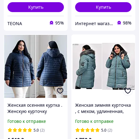
Купить
Купить
95%
98%
ТEONA
Интернет магазин Beatrissa-shop
Женская осенняя куртка .
Женская зимняя курточка
Женскую курточку
, с мехом, удлиненная,
большого размера.
большого размера
Готово к отправке
Готово к отправке
Женская демисезонная
куртка. Куртки женские
куртка. р-с 46 по 78.
р-42-78 цвет мята
5.0
(2)
5.0
(2)