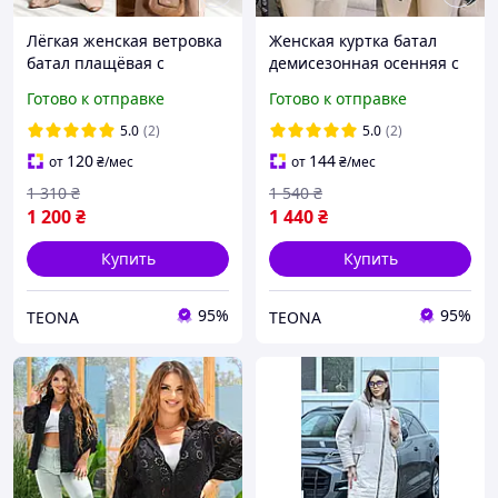
Лёгкая женская ветровка
Женская куртка батал
батал плащёвая с
демисезонная осенняя с
капюшоном на молнии
капюшоном на молнии
Готово к отправке
Готово к отправке
5.0
(2)
5.0
(2)
120
144
от
₴
/мес
от
₴
/мес
1 310
₴
1 540
₴
1 200
₴
1 440
₴
Купить
Купить
95%
95%
ТEONA
ТEONA