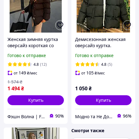
Женская зимняя куртка
Демисезонная женская
оверсайз короткая со
оверсайз куртка.
съемным капюшоном: 42-
Курточка с капюшоном,
Готово к отправке
Готово к отправке
46-48-50, S-M-L; XL-XXL,
на молнии, принт найк,
черный-белый-шоколад-
из плащевки +Синтепон
4.8
(12)
4.8
(5)
барби-графит
250,
149
105
от
₴
/мес
от
₴
/мес
1 574
₴
1 494
₴
1 050
₴
Купить
Купить
90%
96%
Фэшн Волна | Fashion Wave
Модно та Не Дорого
Смотри также