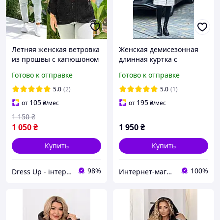
Летняя женская ветровка
Женская демисезонная
из прошвы с капюшоном
длинная куртка с
на молнии повседневная
капюшоном бежевого
Готово к отправке
Готово к отправке
48-58
цвета большой размер 56
бежевая весна Пальто из
5.0
(2)
5.0
(1)
плащевки демисезонное
105
195
от
₴
/мес
от
₴
/мес
1 150
₴
1 050
₴
1 950
₴
Купить
Купить
98%
100%
Dress Up - інтернет магазин жіночого одягу
Интернет-магазин №1 Обувь,одежда для всех