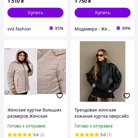
1 510
₴
1 750
₴
Купить
Купить
95%
99%
svit.fashion
Модамира - Женская одежда
Женские куртки больших
Трендовая женская
размеров.Женская
кожаная куртка оверсайз
демисезонная куртка.
кроя Gs2802
Готово к отправке
Готово к отправке
Весенняя женская куртка
р-от 50 по 78 бежевая
5.0
(2)
5.0
(7)