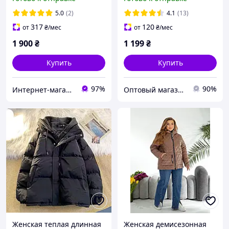
Канада 42 46 48 50
шоколад бордо малина
5.0
(2)
4.1
(13)
барби черн
317
120
от
₴
/мес
от
₴
/мес
1 900
₴
1 199
₴
Купить
Купить
97%
90%
Интернет-магазин "Actualnoe"
Оптовый магазин "Lastyle"
Женская теплая длинная
Женская демисезонная