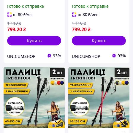
ходьбы палки для
ходьбы палки для
Готово к отправке
Готово к отправке
треккинга скандинавские
треккинга скандинавские
2 шт ENERGIA Синий
2 шт ENERGIA серые
80
80
от
₴
/мес
от
₴
/мес
3924-1
3924-1
1 110
₴
1 110
₴
799
.20
₴
799
.20
₴
Купить
Купить
93%
93%
UNICUMSHOP
UNICUMSHOP