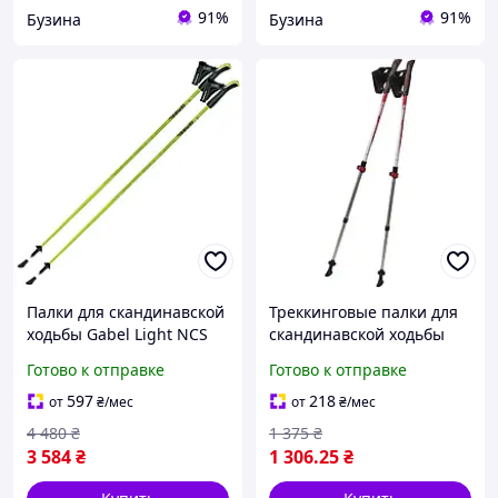
91%
91%
Бузина
Бузина
Палки для скандинавской
Треккинговые палки для
ходьбы Gabel Light NCS
скандинавской ходьбы
130 (7009341361300)
Tramp Compact TRR-004
Готово к отправке
Готово к отправке
buzyna
597
218
от
₴
/мес
от
₴
/мес
4 480
₴
1 375
₴
3 584
₴
1 306
.25
₴