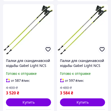
Палки для скандинавской
Палки для скандинавской
ходьбы Gabel Light NCS
ходьбы Gabel Light NCS
125 (7008341361250)
135 (7008341361350)
Готово к отправке
Готово к отправке
buzyna
buzyna
587
597
от
₴
/мес
от
₴
/мес
4 400
₴
4 480
₴
3 520
₴
3 584
₴
Купить
Купить