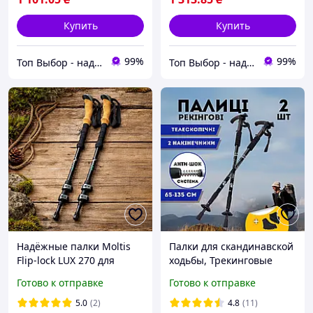
Купить
Купить
99%
99%
Топ Выбор - надежный магазин, провереный временем
Топ Выбор - надежный магазин, провереный временем
Надёжные палки Moltis
Палки для скандинавской
Flip-lock LUX 270 для
ходьбы, Трекинговые
скандинавской и
палки для гор похода,
Готово к отправке
Готово к отправке
треккинговой ходьбы, с
Туристические палки
регулируемой длиной
Hechpro черные 3924-2
5.0
(2)
4.8
(11)