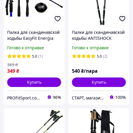
Палка для скандинавской
Палки для скандинавской
ходьбы EasyFit Energia
ходьбы ANTISHOCK
синяя 1 шт
телескопические
Готово к отправке
Готово к отправке
алюминиевые 63 135 см
(пара) для туризма и
5.0
(1)
5.0
(2)
фитнеса
369
₴
349
₴
540
₴/пара
Купить
Купить
96%
100%
PROFitSport.com.ua - Интернет-магазин спортинвентаря
СТАРТ, магазин спортивных товаров