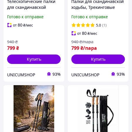
Телескопические палки
Палки для скандинавской
для скандинавской
ходьбы, Трекинговые
ходьбы палки для
палки для гор похода,
Готово к отправке
Готово к отправке
треккинга скандинавские
Туристические палки
2 шт ENERGIA Черный
Hechpro красные 3924-1
80
от
₴
/мес
5.0
(1)
(3924-1)
80
от
₴
/мес
940
₴
940
₴/пара
799
₴
799
₴/пара
Купить
Купить
93%
93%
UNICUMSHOP
UNICUMSHOP