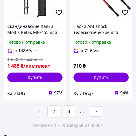
Скандинавские палки
Палки Antishock
Moltis Relax MR-455 для
телескопические для
ходьбы, телескопические,
скандинавской
Готово к отправке
Готово к отправке
с чехлом и сменными
ходьбы+треккинг (пара)
наконечниками 10028
красные
148
71
от
₴
/мес
от
₴
/мес
1 650
₴/комплект
1 485
₴/комплект
710
₴
Купить
Купить
97%
94%
KarakULi
Kyiv Drop
1
2
3
...
Показано 1 - 29 товаров из 4000+