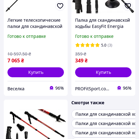
Легкие телескопические
Палка для скандинавской
палки для скандинавской
ходьбы EasyFit Energia
ходьбы 210 г 130 см с
черная 1 шт
Готово к отправке
Готово к отправке
эргономичной рукояткой
для фитнеса FLAME
5.0
(3)
10 597
.50
₴
359
₴
7 065
₴
349
₴
Купить
Купить
96%
96%
Веселка
PROFitSport.com.ua - Интернет-магазин спортинвентаря
Смотри также
Палки для скандинавской хо
Палки для скандинавской хо
Палки для скандинавской хо