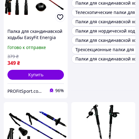
Палки для скандинавской ход
Телескопические палки для 
Палки для скандинавской ход
Палки для нордической ходь
Палка для скандинавской
ходьбы EasyFit Energia
Палки для скандинавской ходь
красная 1 шт
Готово к отправке
Трехсекционные палки для с
379
₴
Палки для скандинавской хо
349
₴
Купить
96%
PROFitSport.com.ua - Интернет-магазин спортинвентаря