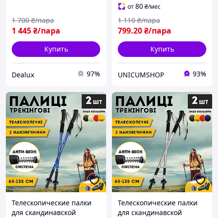
80
от
₴
/мес
1 700
₴/пара
1 110
₴/пара
1 445
₴/пара
799
.20
₴/пара
Купить
Купить
97%
93%
Dealux
UNICUMSHOP
Телескопические палки
Телескопические палки
для скандинавской
для скандинавской