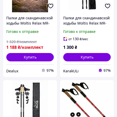
Палки для скандинавской
Палки для скандинавской
ходьбы Moltis Relax MR-
ходьбы Moltis Relax MR-
140 Antishock с насадками
140 Antishock с насадками
Готово к отправке
Готово к отправке
и чехлом
и чехлом,
противоударные 10025
130
от
₴
/мес
1 320
₴/комплект
1 188
₴/комплект
1 300
₴
Купить
Купить
97%
97%
Dealux
KarakULi