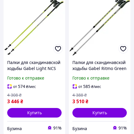
Палки для скандинавской
Палки для скандинавской
ходьбы Gabel Light NCS
ходьбы Gabel Ritmo Green
130 (7008341361300)
(7008350760000) buzyna
Готово к отправке
Готово к отправке
buzyna
574
585
от
₴
/мес
от
₴
/мес
4 308
₴
4 388
₴
3 446
₴
3 510
₴
Купить
Купить
91%
91%
Бузина
Бузина