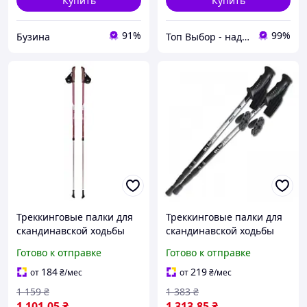
Купить
Купить
91%
99%
Бузина
Топ Выбор - надежный магазин, провереный временем
Треккинговые палки для
Треккинговые палки для
скандинавской ходьбы
скандинавской ходьбы
телескопические Tramp
телескопические Tramp
Готово к отправке
Готово к отправке
Fitnes TRR-011
Trekking TRR-003
184
219
от
₴
/мес
от
₴
/мес
1 159
₴
1 383
₴
1 101
.05
₴
1 313
.85
₴