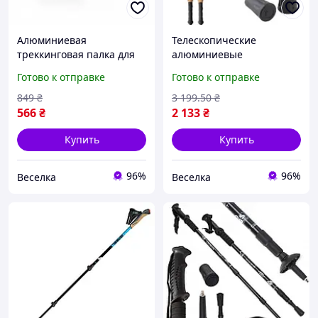
Алюминиевая
Телескопические
треккинговая палка для
алюминиевые
скандинавской ходьбы с
треккинговые палки 80-
Готово к отправке
Готово к отправке
регулируемой длиной 50-
135 см для походов и
110 см FLAME
скандинавской ходьбы
849
₴
3 199
.50
₴
FLAME
566
₴
2 133
₴
Купить
Купить
96%
96%
Веселка
Веселка