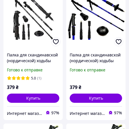
Палка для скандинавской
Палка для скандинавской
(нордической) ходьбы
(нордической) ходьбы
EasyFit Energia EF-3924-BK
EasyFit Energia EF-3924-BL
Готово к отправке
Готово к отправке
алюминиевая 1 шт
алюминиевая 1 шт Синий
Черный
5.0
(1)
379
₴
379
₴
Купить
Купить
97%
97%
Интернет магазин Sport-Kvartal.com.ua №1 по спортивным товарам.
Интернет магазин Sport-Kvartal.com.ua №1 по спортивным товарам.