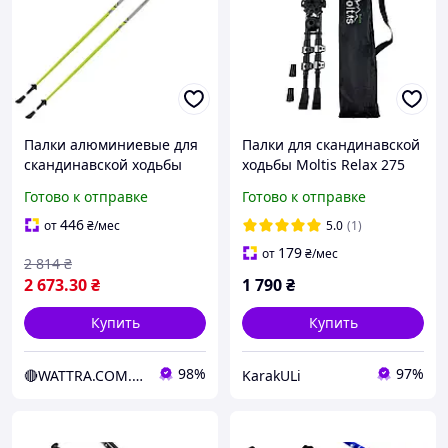
Палки алюминиевые для
Палки для скандинавской
скандинавской ходьбы
ходьбы Moltis Relax 275
фиксированной длины
SM телескопические, с 4
Готово к отправке
Готово к отправке
Gabel Light NCS 135
видами насадок и чехлом
(7008341361350)
Flip-Lock
446
от
₴
/мес
5.0
(1)
DAS301693
179
от
₴
/мес
2 814
₴
2 673
.30
₴
1 790
₴
Купить
Купить
98%
97%
🔴WATTRA.COM.UA - дело техники...
KarakULi