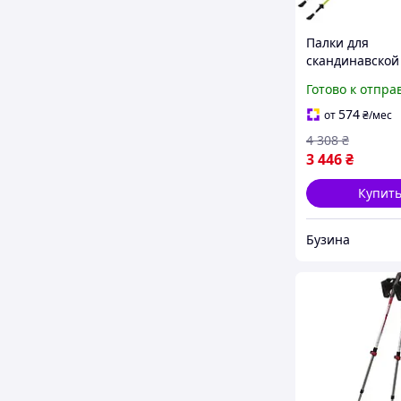
Палки для
скандинавской
Gabel Light NC
Готово к отпра
(7008341361300
574
от
₴
/мес
4 308
₴
3 446
₴
Купит
Бузина