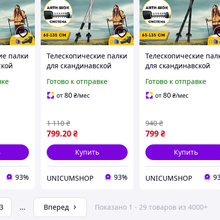
ие палки
Телескопические палки
Телескопические пал
ской
для скандинавской
для скандинавской
для
ходьбы палки для
ходьбы палки для
вке
Готово к отправке
Готово к отправке
треккинга
треккинга
 2 шт
скандинавские 2 шт
скандинавские 2 шт
80
80
от
₴
/мес
от
₴
/мес
 3924-1
ENERGIA серые 3924-1
ENERGIA Черный (392
1)
1 110
₴
940
₴
799
.20
₴
799
₴
ь
Купить
Купить
93%
93%
9
UNICUMSHOP
UNICUMSHOP
3
...
Вперед
Показано 1 - 29 товаров из 4000+