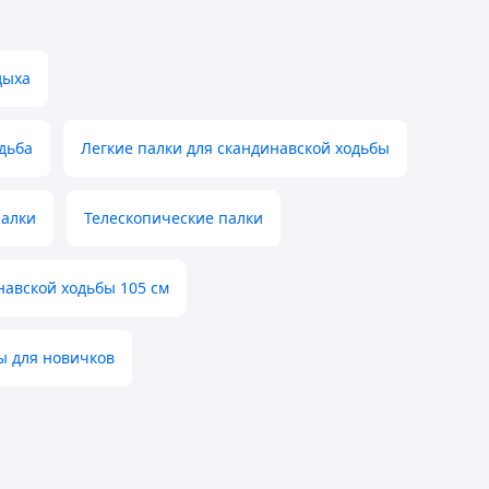
дыха
дьба
Легкие палки для скандинавской ходьбы
палки
Телескопические палки
навской ходьбы 105 см
ы для новичков