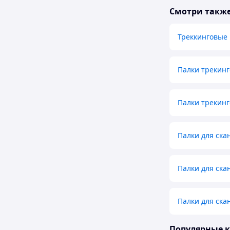
Смотри такж
Треккинговые
Палки трекинг
Палки трекин
Палки для ска
Палки для ска
Палки для ска
Популярные 