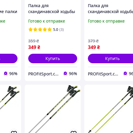
Палка для
Палка для
ие палки
скандинавской ходьбы
скандинавской ходьб
ской
EasyFit Energia черная
EasyFit Energia красн
вке
Готово к отправке
Готово к отправке
0 см с
1 шт
1 шт
5.0
(3)
 фитнеса
359
₴
379
₴
349
₴
349
₴
ь
Купить
Купить
96%
96%
9
PROFitSport.com.ua - Интернет-магазин спортинвентаря
PROFitSport.com.ua - Интернет-магазин спортинвентаря