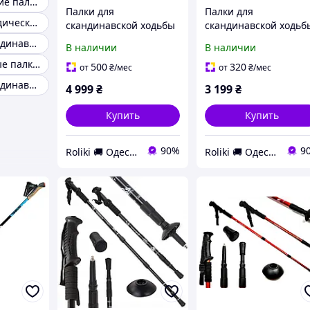
Телескопические палки для скандинавской ходьбы
Палки для
Палки для
Палки для нордической ходьбы
скандинавской ходьбы
скандинавской ходьб
Fizan ( S24 7540 )
Fizan ( S24 7510 ) NW
Палки для скандинавской ходьбы crivit
В наличии
В наличии
FOLDING RFP TOURING
TEKNO RACE IMPULSE
Трехсекционные палки для скандинавской ходьбы
FOAM 2024
2024 (107-120)
500
320
от
₴
/мес
от
₴
/мес
(8056420787733)
Палки для скандинавской ходьбы зимой
4 999
₴
3 199
₴
Купить
Купить
90%
9
Roliki 🚚 Одесса
Roliki 🚚 Одесса