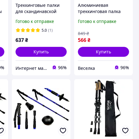
Треккинговые палки
Алюминиевая
ы
для скандинавской
треккинговая палка
ходьбы + компас 2 шт
для скандинавской
Готово к отправке
Готово к отправке
Польша черные
ходьбы с регулируемой
длиной 50-110 см
5.0
(1)
849
₴
FLAME
637
₴
566
₴
Купить
Купить
0%
96%
96%
Интернет магазин Постелюшка (Домашний текстиль, сумки, товары для дома и отдыха)
Веселка