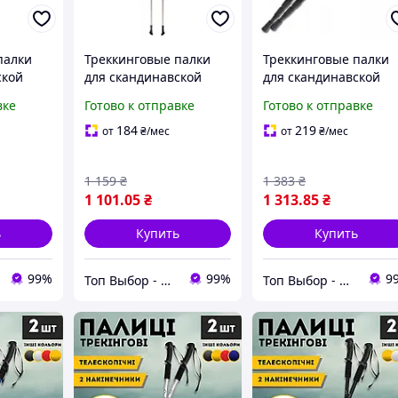
палки
Треккинговые палки
Треккинговые палки
ской
для скандинавской
для скандинавской
Compact
ходьбы
ходьбы
вке
Готово к отправке
Готово к отправке
телескопические
телескопические
Tramp Fitnes TRR-011
Tramp Trekking TRR-0
184
219
от
₴
/мес
от
₴
/мес
1 159
₴
1 383
₴
1 101
.05
₴
1 313
.85
₴
ь
Купить
Купить
99%
99%
9
Топ Выбор - надежный магазин, провереный временем
Топ Выбор - надежный магазин, провереный временем