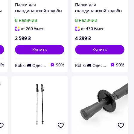
Палки для
Палки для
ы
скандинавской ходьбы
скандинавской ходьбы
Fizan ( S20 7523 ) NW
Fizan ( S20 CA07 ) NW
В наличии
В наличии
SPEED PINK 2023
CARBON PRO 2024
(8056420783094)
(8056420782806)
260
430
от
₴
/мес
от
₴
/мес
2 599
₴
4 299
₴
Купить
Купить
0%
90%
90%
Roliki 🚚 Одесса
Roliki 🚚 Одесса