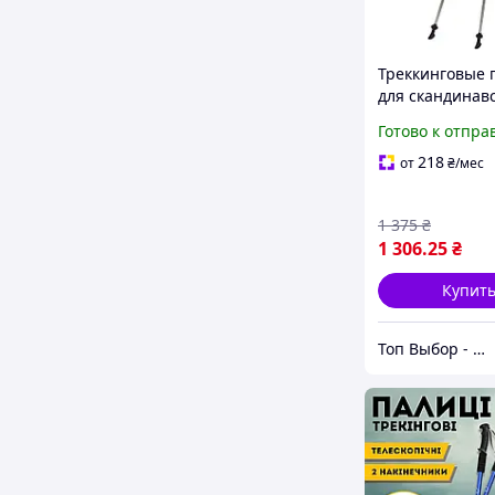
Треккинговые 
для скандинав
ходьбы Tramp 
Готово к отпра
TRR-004
218
от
₴
/мес
1 375
₴
1 306
.25
₴
Купит
Топ Выбор - надежный магазин, провереный временем