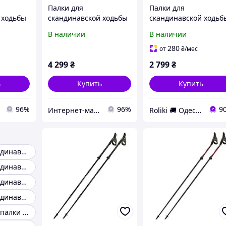
Палки для
Палки для
 ходьбы
скандинавской ходьбы
скандинавской ходьб
 Yellow
Fizan NW Carbon Pro
Fizan ( S20 7522 ) NW
В наличии
В наличии
105-130 см
SPEED YELLOW 2024
)
(8056420782806)
(8056420783063)
280
от
₴
/мес
4 299
₴
2 799
₴
ь
Купить
Купить
96%
96%
9
Интернет-магазин Bagfactory
Roliki 🚚 Одесса
Палки для скандинавской ходьбы
Палки для скандинавской ходьбы карбон
Палки для скандинавской ходьбы складные
Палки для скандинавской ходьбы leki
Алюминиевые палки для скандинавской ходьбы