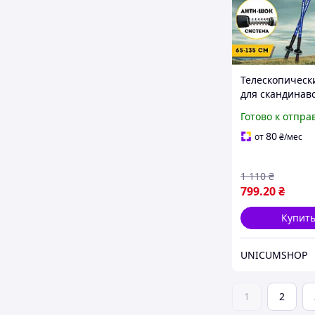
Телескопическ
для скандинав
ходьбы палки 
Готово к отпра
треккинга
скандинавские
80
от
₴
/мес
ENERGIA Синий
1 110
₴
799
.20
₴
Купит
UNICUMSHOP
1
2