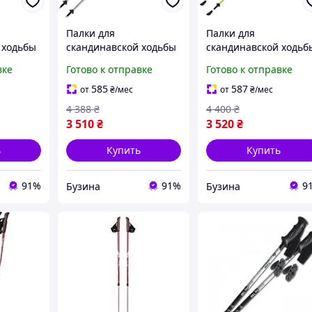
Палки для
Палки для
 ходьбы
скандинавской ходьбы
скандинавской ходьб
S 130
Gabel Ritmo Green
Gabel Light NCS 125
вке
Готово к отправке
Готово к отправке
) buzyna
(7008350760000) buzyna
(7008341361250) buzy
585
587
от
₴
/мес
от
₴
/мес
4 388
₴
4 400
₴
3 510
₴
3 520
₴
ь
Купить
Купить
91%
91%
9
Бузина
Бузина