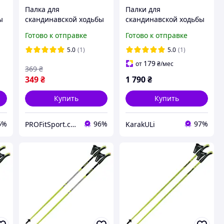
Палка для
Палки для
ы
скандинавской ходьбы
скандинавской ходьбы
ая
EasyFit Energia синяя 1
Moltis Relax 275 SM
Готово к отправке
Готово к отправке
шт
телескопические, с 4
видами насадок и
5.0
(1)
5.0
(1)
чехлом Flip-Lock
179
от
₴
/мес
369
₴
349
₴
1 790
₴
Купить
Купить
6%
96%
97%
PROFitSport.com.ua - Интернет-магазин спортинвентаря
KarakULi