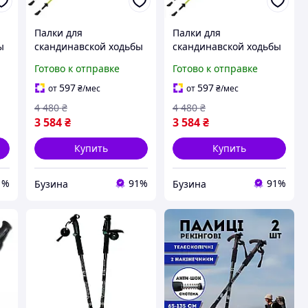
Палки для
Палки для
ы
скандинавской ходьбы
скандинавской ходьбы
Gabel Light NCS 135
Gabel Light NCS 130
Готово к отправке
Готово к отправке
na
(7008341361350) buzyna
(7009341361300) buzyna
597
597
от
₴
/мес
от
₴
/мес
4 480
₴
4 480
₴
3 584
₴
3 584
₴
Купить
Купить
1%
91%
91%
Бузина
Бузина