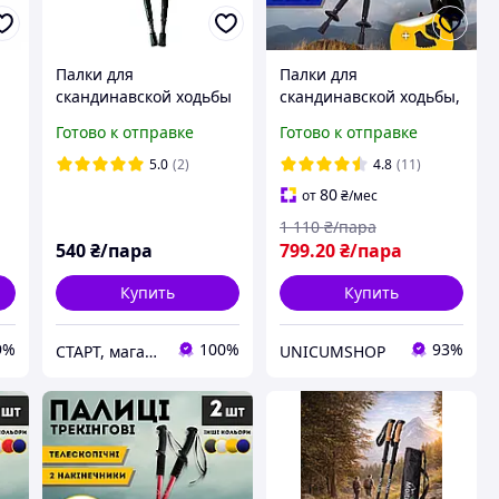
Палки для
Палки для
скандинавской ходьбы
скандинавской ходьбы,
ANTISHOCK
Трекинговые палки для
Готово к отправке
Готово к отправке
телескопические
гор похода,
03
алюминиевые 63 135
Туристические палки
5.0
(2)
4.8
(11)
см (пара) для туризма и
Hechpro черные 3924-2
80
от
₴
/мес
фитнеса
1 110
₴/пара
540
₴/пара
799
.20
₴/пара
Купить
Купить
9%
100%
93%
СТАРТ, магазин спортивных товаров
UNICUMSHOP