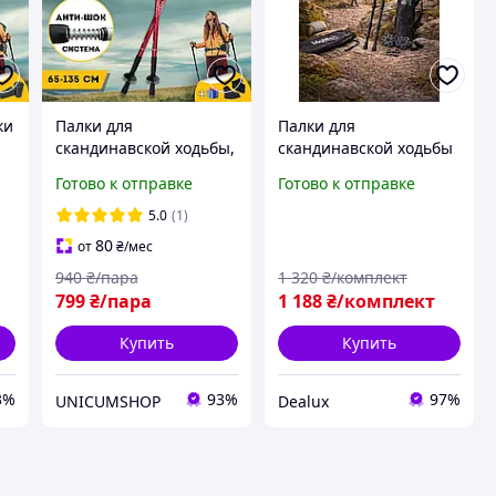
ки
Палки для
Палки для
скандинавской ходьбы,
скандинавской ходьбы
Трекинговые палки для
Moltis Relax MR-140
Готово к отправке
Готово к отправке
гор похода,
Antishock с насадками
Туристические палки
и чехлом
5.0
(1)
4-
Hechpro красные 3924-
80
от
₴
/мес
1
940
₴/пара
1 320
₴/комплект
799
₴/пара
1 188
₴/комплект
Купить
Купить
3%
93%
97%
UNICUMSHOP
Dealux