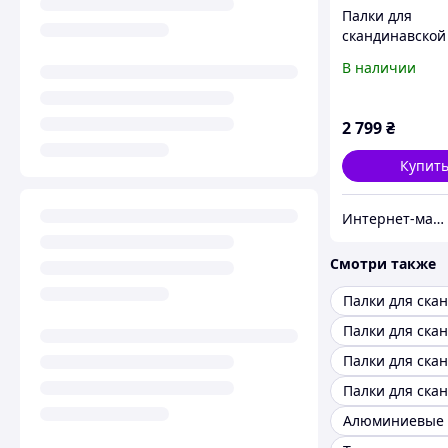
Палки для
скандинавской
Fizan NW Speed
В наличии
75-125 см
(8056420783063
2 799
₴
Купит
Интернет-магазин Bagfactory
Смотри также