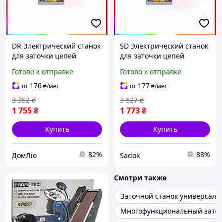
DR Электрический станок
SD Электрический станок
для заточки цепей
для заточки цепей
мощный инструмент для
мощный инструмент для
Готово к отправке
Готово к отправке
мастерской и дома Doros
мастерской и гаража
Prop Doro-l2
Sadok top Sad-03
176
177
от
₴
/мес
от
₴
/мес
3 352
₴
3 527
₴
1 755
₴
1 773
₴
Купить
Купить
82%
88%
ДомЛіо
Sadok
Смотри также
Заточной станок универсал
Многофункциональный заточ