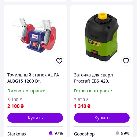
Точильный станок AL-FA
Заточка для сверл
ALBG15 1200 Вт,
Procraft EBS-420,
электрический наждак
электрический станок для
Готово к отправке
Готово к отправке
150 мм для шлифовки,
заточки сверл,
заточки инструмента и
устройство для
3 100
₴
2 620
₴
очистки металла
восстановления
2 100
₴
1 310
₴
режущего инструмента
Купить
Купить
97%
89%
Starkmax
Goodshop