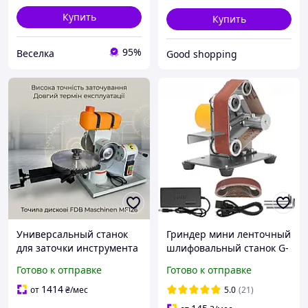
Купить
Купить
95%
Веселка
Good shopping
Универсальный станок
Гриндер мини ленточный
для заточки инструмента
шлифовальный станок G-
FDB Maschinen MF126,
30 для заточки
Готово к отправке
Готово к отправке
220 В, 0.37 кВт
инструмента (10
шлифовочных лент в
1414
от
₴
/мес
5.0
(21)
подарок) регулятор скор