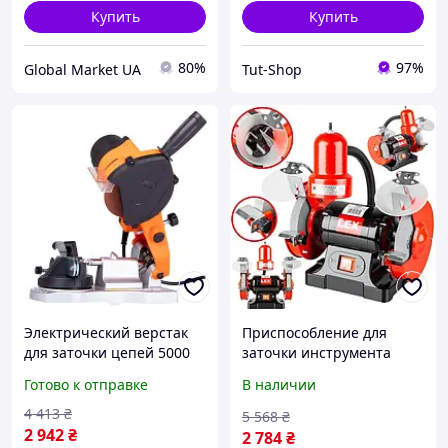
Купить
Купить
80%
97%
Global Market UA
Tut-Shop
Электрический верстак
Приспособление для
для заточки цепей 5000
заточки инструмента
об/мин настольный с
1400Вт/ 150мм LEX
Готово к отправке
В наличии
подсветкой для садоводов
(Польша), Электрический
и лесников FLAME
заточной станок, XMU
4 413
₴
5 568
₴
2 942
₴
2 784
₴