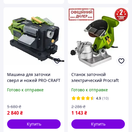
Машина для заточки
Станок заточной
сверл и ножей PRO-CRAFT
электрический Procraft
MS-450-универсальный
SK950, Настольный
Готово к отправке
Готово к отправке
электрический станок для
станок для заточки цепей
точной и быстрой
бензопил и электропил
4.9
(10)
заточки инструмента
5 680
₴
2 286
₴
2 840
₴
1 143
₴
Купить
Купить