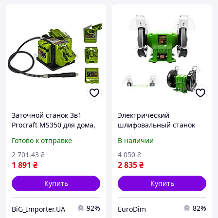
Заточной станок 3в1
Электрический
Procraft MS350 для дома,
шлифовальный станок
Электрическая заточка
Procraft PAE200/1350,
Готово к отправке
В наличии
для затачивания
Станок для заточки
режущего инструмента
инструментов 1350 Вт
2 701
.43
₴
4 050
₴
Прокрафт
1 891
₴
2 835
₴
Купить
Купить
92%
82%
BiG_Importer.UA
EuroDim