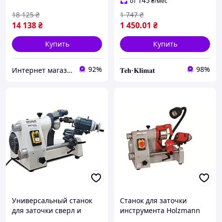
145
от
₴
/мес
18 125
₴
1 747
₴
14 138
₴
1 450
.01
₴
Купить
Купить
92%
98%
Интернет магазин "pro100market"
𝐓𝐞𝐡-𝐊𝐥𝐢𝐦𝐚𝐭
Универсальный станок
Станок для заточки
для заточки сверл и
инструмента Holzmann
инструмента OPTIgrind
UWS 3