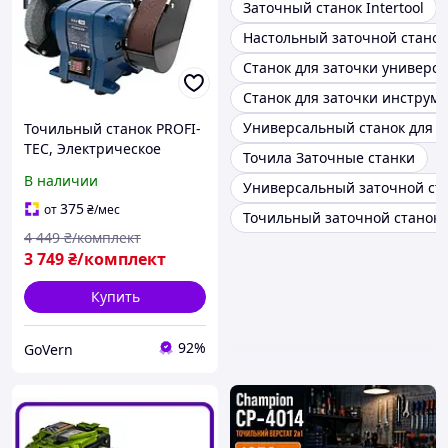
Заточный станок Intertool
Настольный заточной станок
Станок для заточки универс
Станок для заточки инструм
Универсальный станок для з
Точильный станок PROFI-
TEC, Электрическое
Точила Заточные станки
точило, Станок для
В наличии
Универсальный заточной ста
заточки инструмента
375
от
₴
/мес
Точильный заточной станок
4 449
₴/комплект
3 749
₴/комплект
Купить
92%
GoVern