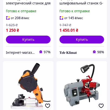
электрический станок для
шлифовальный станок G-
заточки сверл, ножей и
15 для заточки
Готово к отправке
Готово к отправке
стамесок PPMS65 65W
инструмента 10
шлифовочных лент в
208
145
от
₴
/мес
от
₴
/мес
подарок)
1 625
₴
1 747
₴
1 250
₴
1 450
.01
₴
Купить
Купить
97%
98%
Інтернет-магазин "NicePrice"
𝐓𝐞𝐡-𝐊𝐥𝐢𝐦𝐚𝐭