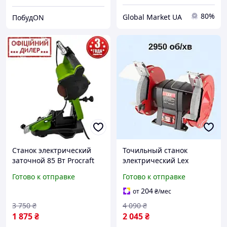
80%
Global Market UA
ПобудON
Станок электрический
Точильный станок
заточной 85 Вт Procraft
электрический Lex
SK1100, Станок для
LXBG18 1800Вт 200мм
Готово к отправке
Готово к отправке
заточки цепей бензопил
Универсальный станок
и электропил настольный
для заточки инструмента
204
от
₴
/мес
Точило
3 750
₴
4 090
₴
1 875
₴
2 045
₴