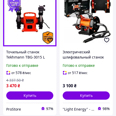
Точильный станок
Электрический
Tekhmann TBG-3015 L
шлифовальный станок
электрический для
250 Вт Kraft&Dele KD567
Готово к отправке
Готово к отправке
заточки инструментов и
для заточки
удаления кромок
инструментов
578
517
от
₴
/мес
от
₴
/мес
4 337
.50
₴
3 470
₴
3 100
₴
Купить
Купить
97%
98%
ProStore
"Light Energy" - интернет-магазин