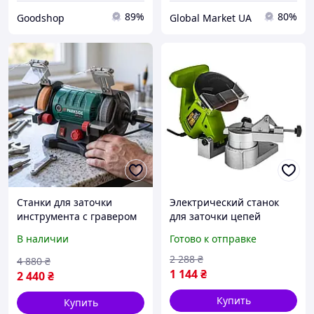
89%
80%
Goodshop
Global Market UA
Станки для заточки
Электрический станок
инструмента с гравером
для заточки цепей
Parkside (германия),
Procraft SK950, Заточка
В наличии
Готово к отправке
Точила настольные,
цепей бензопил, Заточка
Электрический заточной
цепей электропил
2 288
₴
4 880
₴
станок, NQE
1 144
₴
2 440
₴
Купить
Купить