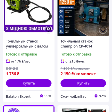
Точильный станок
Точильный станок
универсальный с валом
Champion CP-4014
Procraft электрическое
Электрическая точилка
Готово к отправке
Готово к отправке
точило для ножей и
Диск щетка 2 в 1 1250 Вт
ножниц станок для
150 мм 2950 мин. Верстак
176
215
от
₴
/мес
от
₴
/мес
заточки инструментов
для заточки инструмент
3 512
₴
4 300
₴/комплект
MS350
1 756
₴
2 150
₴/комплект
Купить
Купить
99%
92%
Balaton Expert
СмачноДляВас