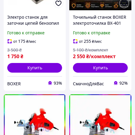
Электро станок для
Точильный станок BOXER
заточки цепей бензопил
электроточилка BX-401
850Вт Станок для заточки
настольная точилка 1350
Готово к отправке
Готово к отправке
Мощный электрический
Вт электрический станок
станок для заточки
для заточки инструмента
175
255
от
₴
/мес
от
₴
/мес
цепей100 мм
3 500
₴
5 100
₴/комплект
1 750
₴
2 550
₴/комплект
Купить
Купить
93%
92%
BOXER
СмачноДляВас