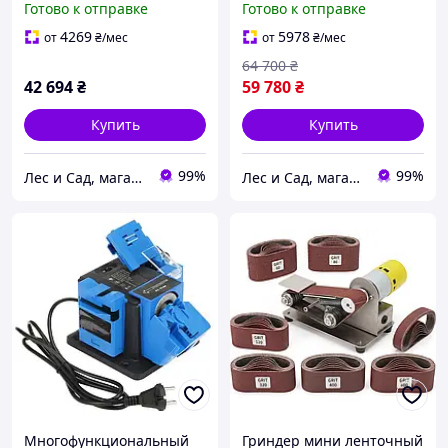
Готово к отправке
Готово к отправке
GH 20T
4269
5978
от
₴
/мес
от
₴
/мес
64 700
₴
42 694
₴
59 780
₴
Купить
Купить
99%
99%
Лес и Сад, магазин инструментов и садово-парковой техники
Лес и Сад, магазин инструментов и садово-парковой техники
Многофункциональный
Гриндер мини ленточный