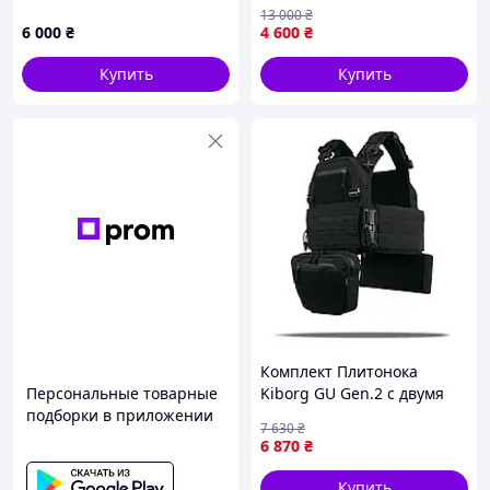
600 6мм, по 3.5 кг
класса защиты XL 285×350
13 000
₴
мм Multihit
6 000
₴
4 600
₴
Купить
Купить
Комплект Плитонока
Персональные товарные
Kiborg GU Gen.2 с двумя
подборки в приложении
подсумками и защитой 1
7 630
₴
класса
6 870
₴
Купить