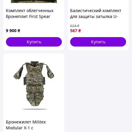
Комплект облегченных
Балистический комплект
бронеплит First Spear
для защиты затылка U-
бронеплиты XL 27×35 см
WIN, Black 6741-TD
624
₴
NIJ III бронеплиты 3 класс
9 900
₴
567
₴
керамические бронеплиты
XL
Купить
Купить
Бронежилет Militex
Modular X-1 с