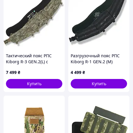
Тактический пояс РПС
Разгрузочный пояс РПС
Kiborg R-3 GEN.2(L) с
Kiborg R-1 GEN.2 (M)
баллистической защитой 2
Черный Мультикам (с
7 499
₴
4 499
₴
класса, мультикам
защитой 1 класс Militex)
Купить
Купить