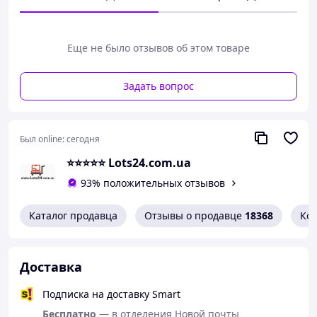
камербанд
боковые панели
Цена
за 1 плиту!
Еще не было отзывов об этом товаре
Задать вопрос
Был online:
сегодня
⭐️⭐️⭐️⭐️⭐️ Lots24.com.ua
93% положительных отзывов
Каталог продавца
Отзывы о продавце
18368
Ко
Доставка
Подписка на доставку Smart
Бесплатно
— в отделения Новой почты