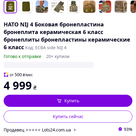
НАТО NIJ 4 Боковая бронепластина
бронеплита керамическая 6 класс
бронеплиты бронепластины керамические
6 класс
Код: ECBA side NIJ 4
Готово к отправке
20+ купили
500
от
₴
/мес
4 999
₴
Купить
Купить сейчас
93%
Продавец ⭐️⭐️⭐️⭐️⭐️ Lots24.com.ua