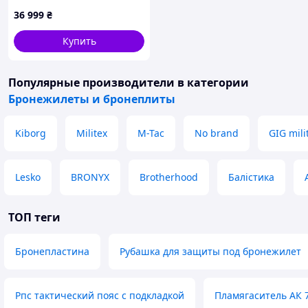
баллистическим пакетом
36 999
₴
(1 класс) | Multicam |
Cordura USA | Размер XL
Купить
Популярные производители
в категории
Бронежилеты и бронеплиты
Kiborg
Militex
M-Tac
No brand
GIG mili
Lesko
BRONYX
Brotherhood
Балістика
ТОП теги
Бронепластина
Рубашка для защиты под бронежилет
Рпс тактический пояс с подкладкой
Пламягаситель АК 7