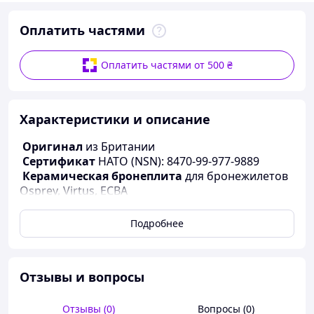
Оплатить частями
Оплатить частями от 500 ₴
Характеристики и описание
Оригинал
из Британии
Сертификат
НАТО (NSN): 8470-99-977-9889
Керамическая бронеплита
для бронежилетов
Osprey, Virtus, ECBA
Функции
: дополнительная фронтальная плита,
боковая плита
Подробнее
Производитель
: Великобритания
Класс защиты
: NIJ 4 (приблизительно 6 класс по
ДСТУ)
Отзывы и вопросы
Места установки
в бронежилет Оспрей:
карманы на сердце
карманы на спине
Отзывы (0)
Вопросы (0)