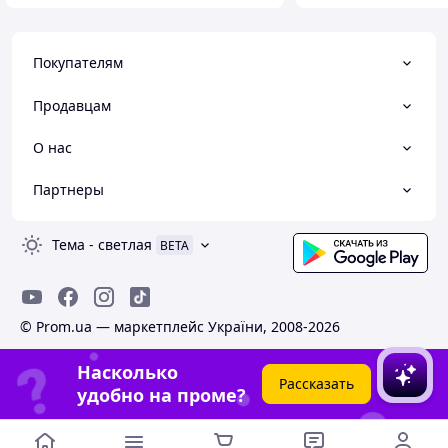
Покупателям
Продавцам
О нас
Партнеры
Тема
-
светлая
BETA
© Prom.ua — маркетплейс України, 2008-2026
Насколько
Рассказать
удобно на проме?