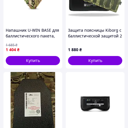
Напашник U-WIN BASE для
Защита поясницы Kiborg с
баллистического пакета,
баллистической защитой 2
Cordura 1000D, 6,2 дм²
класс Militex Пиксель
1 685
₴
1 404
₴
1 880
₴
Купить
Купить