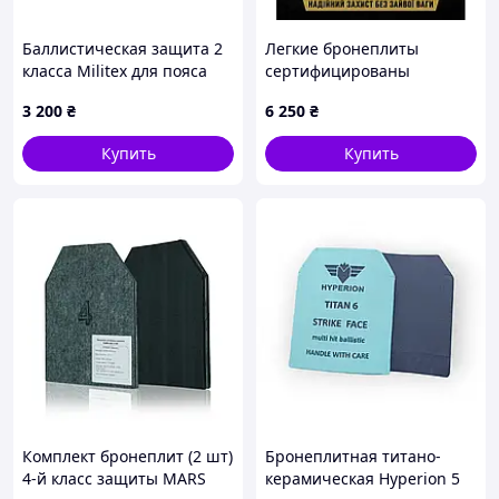
Баллистическая защита 2
Легкие бронеплиты
класса Militex для пояса
сертифицированы
РПС R-3 — S (84,6*17,7 см)
керамические бронеплиты
3 200
₴
6 250
₴
NIJ Level IV (6 класс ДСТУ)
2,4 кг бронеплита 6 класс
Купить
Купить
Комплект бронеплит (2 шт)
Бронеплитная титано-
4-й класс защиты MARS
керамическая Hyperion 5