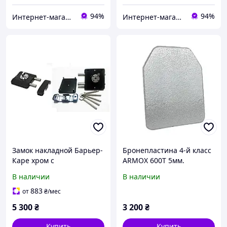
94%
94%
Интернет-магазин HOZ-DOM.COM.UA
Интернет-магазин HOZ-DOM.COM.UA
Замок накладной Барьер-
Бронепластина 4-й класс
Каре хром с
ARMOX 600Т 5мм.
бронепластиной (ключ 96
Покрытие полимочевина
В наличии
В наличии
мм)
883
от
₴
/мес
5 300
₴
3 200
₴
Купить
Купить