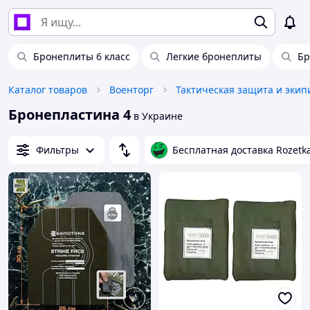
Бронеплиты 6 класс
Легкие бронеплиты
Бр
Каталог товаров
Военторг
Тактическая защита и экип
Бронепластина 4
в Украине
Фильтры
Бесплатная доставка Rozetk