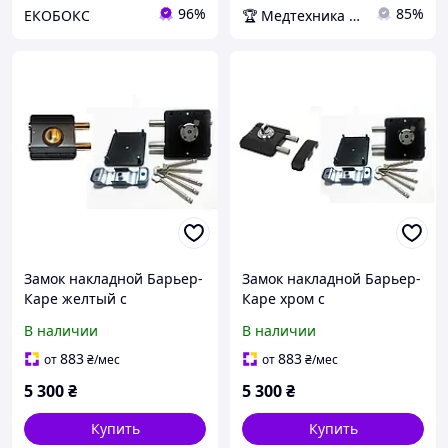
96%
85%
ЕКОБОКС
🏆 Медтехника — 20 лет надежности
Замок накладной Барьер-
Замок накладной Барьер-
Каре желтый с
Каре хром с
бронепластиной
бронепластиною (ключ
В наличии
В наличии
80 мм)
883
883
от
₴
/мес
от
₴
/мес
5 300
₴
5 300
₴
Купить
Купить