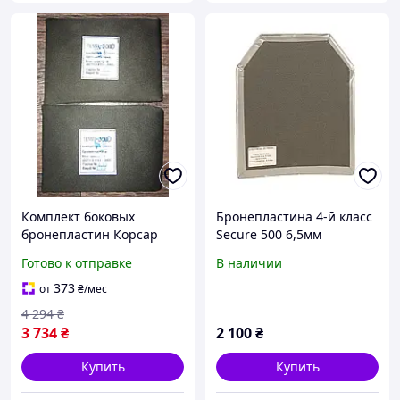
Комплект боковых
Бронепластина 4-й класс
бронепластин Корсар
Secure 500 6,5мм
Темп 3000 (12х15см) 0.6кг
Баллистический войлок +
Готово к отправке
В наличии
класс защиты - 4 EKOBOX
Демпфер (с покрытием)
373
от
₴
/мес
4 294
₴
3 734
₴
2 100
₴
Купить
Купить