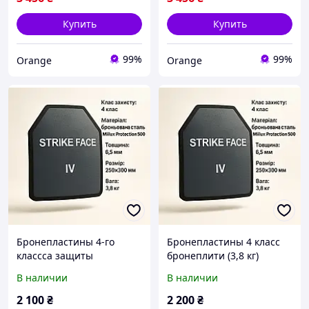
Купить
Купить
99%
99%
Orange
Orange
Бронепластины 4-го
Бронепластины 4 класс
классса защиты
бронеплити (3,8 кг)
Бронепластина (3,8 кг)
бронеплиты 4 класс
В наличии
В наличии
бронеплиты 4-го класса
защиты бронепластины 4
защиты пластины 4 класс
класс
2 100
₴
2 200
₴