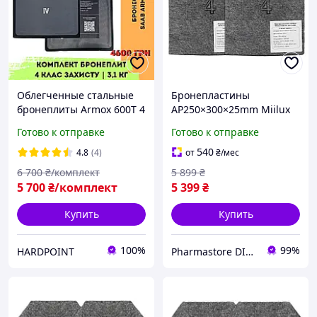
Облегченные стальные
Бронепластины
бронеплиты Armox 600T 4
AP250×300×25mm Miilux
класс защиты. Легкие
500 Класс 4 (3,6кг) цена за
Готово к отправке
Готово к отправке
металлические
пару
бронепластины в
540
4.8
(4)
от
₴
/мес
бронежилет
6 700
₴/комплект
5 899
₴
5 700
₴/комплект
5 399
₴
Купить
Купить
100%
99%
HARDPOINT
Pharmastore DISCOUNT