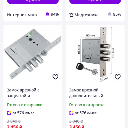
94%
85%
Интернет-магазин HOZ-DOM.COM.UA
🏆 Медтехника — 20 лет надежности
Замок врезной с
Замок врезной
защёлкой и
дополнительный
бронепластиной для
сувальдный для
Готово к отправке
Готово к отправке
металлических дверей и
деревянных и
гаражей ОРИГИНАЛ 50.11
металлических дверей
576
576
от
₴
/мес
от
₴
/мес
(77 мм 4 ключа )
ОРИГИНАЛ GURDIAN
3 840
₴
3 840
₴
50.01 4 ключа
3 456
₴
3 456
₴