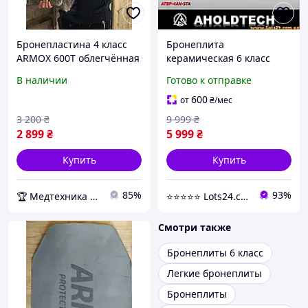
Бронепластина 4 класс
Бронеплита
ARMOX 600T облегчённая
керамическая 6 класс
(3,6 кг.)
бронепластина 6 класс
В наличии
Готово к отправке
бронепластины
керамические 6 класс
600
от
₴
/мес
бронеплиты 6 класса 4
3 200
₴
9 999
₴
2 899
₴
5 999
₴
Купить
Купить
85%
93%
🏆 Медтехника — 20 лет надежности
⭐️⭐️⭐️⭐️⭐️ Lots24.com.ua
Смотри также
Бронеплиты 6 класс
Легкие бронеплиты
Бронеплиты