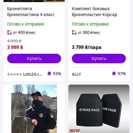
Бронеплита
Комплект боковых
бронепластина 4 класс
бронепластин Корсар
бронепластины стальные
Темп 3000 4 класс ДСТУ
Готово к отправке
Готово к отправке
4 класс бронеплиты сталь
4 класса для бронежилета
400
380
от
₴
/мес
от
₴
/мес
4 999
₴
3 999
₴
3 799
₴/пара
Купить
Купить
93%
97%
⭐️⭐️⭐️⭐️⭐️ Lots24.com.ua
ALLY