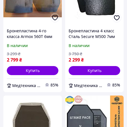
Бронепластина 4-го
Бронепластина 4 класс
класса Armox 560T 6мм
Сталь Secure М500 7мм
В наличии
В наличии
3 299
₴
3 750
₴
2 799
₴
2 299
₴
Купить
Купить
85%
85%
🏆 Медтехника — 20 лет надежности
🏆 Медтехника — 20 лет надежности