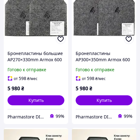
Бронепластины большие
Бронепластины
AP270×330mm Armox 600
AP300×350mm Armox 600
Класс4 (3,8кг) цена за
Класс4 (4,5кг)
Готово к отправке
Готово к отправке
пару
598
598
от
₴
/мес
от
₴
/мес
5 980
₴
5 980
₴
Купить
Купить
99%
99%
Pharmastore DISCOUNT
Pharmastore DISCOUNT