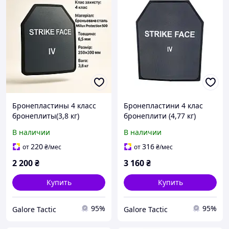
Бронепластины 4 класс
Бронепластини 4 клас
бронеплиты(3,8 кг)
бронеплити (4,77 кг)
бронеплити 4 клас
бронеплиты 4 класс
В наличии
В наличии
бронепластини
бронепластины (27х33см)
220
316
от
₴
/мес
от
₴
/мес
2 200
₴
3 160
₴
Купить
Купить
95%
95%
Galore Tactic
Galore Tactic