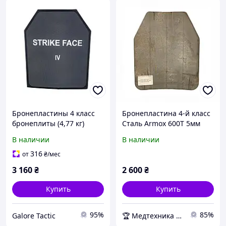
Бронепластины 4 класс
Бронепластина 4-й класс
бронеплиты (4,77 кг)
Сталь Armox 600T 5мм
бронеплиты ХL 27x33 см
(без покрытия)
В наличии
В наличии
бронеплити 4 клас
бронепластини XL
316
от
₴
/мес
3 160
₴
2 600
₴
Купить
Купить
95%
85%
Galore Tactic
🏆 Медтехника — 20 лет надежности