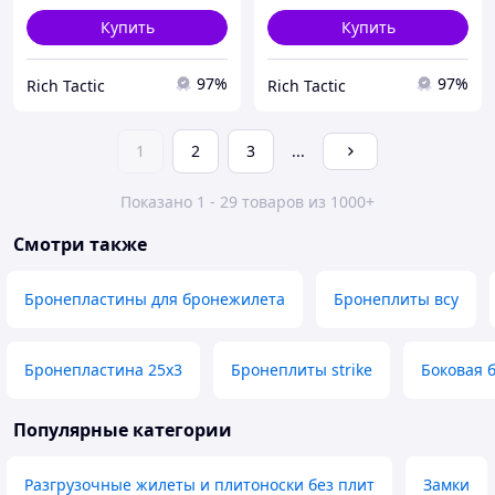
Купить
Купить
97%
97%
Rich Tactic
Rich Tactic
1
2
3
...
Показано 1 - 29 товаров из 1000+
Смотри также
Бронепластины для бронежилета
Бронеплиты всу
Бронепластина 25х3
Бронеплиты strike
Боковая 
Популярные категории
Разгрузочные жилеты и плитоноски без плит
Замки