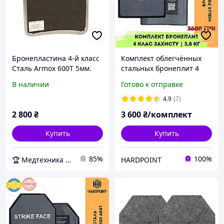
Бронепластина 4-й класс
Комплект облегчённых
Сталь Armox 600T 5мм.
стальных бронеплит 4
Баллистический
класс защиты 3.8 кг Miilux
В наличии
Готово к отправке
войлок+Демпфер (с
500. Легкие
покрытием)
металлические
4.9
(7)
бронепластины в
2 800
₴
3 600
₴/комплект
бронежилет
Купить
Купить
85%
100%
🏆 Медтехника — 20 лет надежности
HARDPOINT