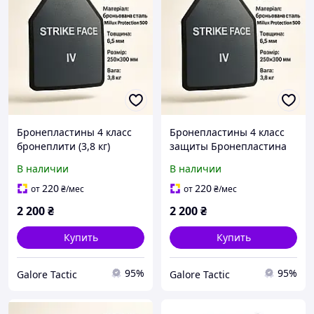
Бронепластины 4 класс
Бронепластины 4 класс
бронеплити (3,8 кг)
защиты Бронепластина
бронеплиты 4 класс
(3,8 кг) бронеплиты 4-го
В наличии
В наличии
защиты бронепластины 4
класса защиты пластины
класс
4 класс
220
220
от
₴
/мес
от
₴
/мес
2 200
₴
2 200
₴
Купить
Купить
95%
95%
Galore Tactic
Galore Tactic