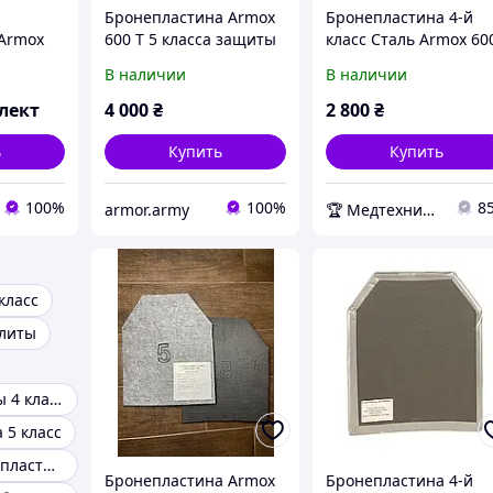
Бронепластина Armox
Бронепластина 4-й
Armox
600 T 5 класса защиты
класс Сталь Armox 60
 защиты
облегченная 3,9-4,1 кг
5мм. Баллистический
В наличии
В наличии
-4,1 кг
Швеция
войлок+Демпфер (с
покрытием)
лект
4 000
₴
2 800
₴
ь
Купить
Купить
100%
100%
8
armor.army
🏆 Медтехника — 20 лет надежности
класс
плиты
Бронепластины 4 класса
 5 класс
Боковые бронепластины
Бронепластина Armox
Бронепластина 4-й