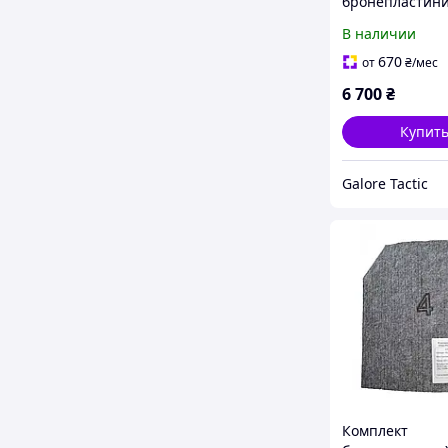
бронепластини
бронепластини 
В наличии
кг) бронеплити
бронепластини
670
от
₴
/мес
бронеплити 2 
6 700
₴
Купит
Galore Tactic
Комплект