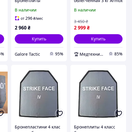
Бронеплиты
облегчённая 3 кг Armox
Бронеплити 4 клас
Advance
В наличии
В наличии
захисту бронеплити
5
MARS 600 6мм (вес 3.5
296
от
₴
/мес
3 450
₴
кг) пластини для
2 960
₴
2 999
₴
бронежилета плити
Купить
Купить
5%
95%
85%
Galore Tactic
🏆 Медтехника — 20 лет надежности
Бронепластини 4 клас
Бронеплиты 4 класс