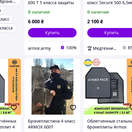
Керамические бронепластины
600 T 5 класса защиты
класс Secure 500 6,5
облегченная 3,9-4,1 кг
Баллистический
а
В наличии
В наличии
Швеция
войлок + Демпфер (с
класс
покрытием)
6 000
₴
2 100
₴
класса
Купить
Купить
100%
8
armor.army
🏆 Медтехника — 20 лет надежности
гчённых
Бронепластина 4 класс
Облегченные стальн
еплит 4
ARMOX 600T
бронеплиты Armox