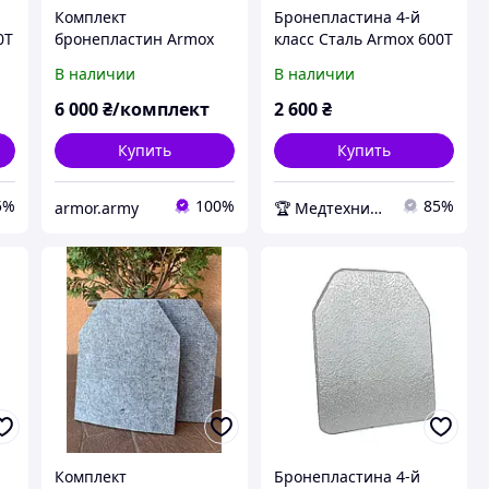
Комплект
Бронепластина 4-й
0T
бронепластин Armox
класс Сталь Armox 600T
600 T 5 класса защиты
5мм (без покрытия)
В наличии
В наличии
облегченная 3,9-4,1 кг
Швеция
6 000
₴/комплект
2 600
₴
Купить
Купить
5%
100%
85%
armor.army
🏆 Медтехника — 20 лет надежности
Комплект
Бронепластина 4-й