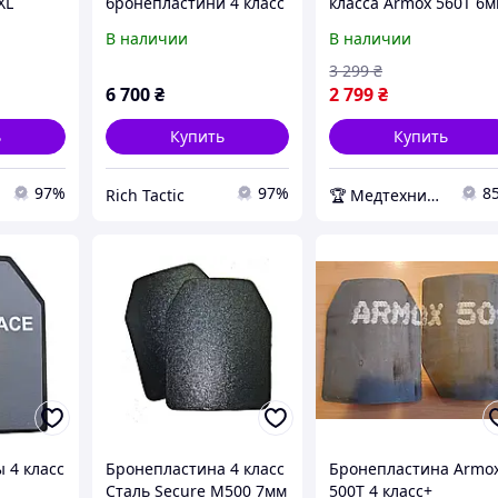
XL
бронепластини 4 класс
класса Armox 560T 6
клас
бронепластини XL (5,4
В наличии
В наличии
XL (5,4
кг) бронеплити 4 класс
 4 клас
бронепластини 30х35
3 299
₴
 30х35
бронеплити 2 штуки
6 700
₴
2 799
₴
штуки
ь
Купить
Купить
97%
97%
8
Rich Tactic
🏆 Медтехника — 20 лет надежности
 4 класс
Бронепластина 4 класс
Бронепластина Armo
Сталь Secure М500 7мм
500Т 4 класс+