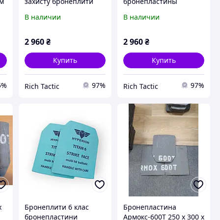
мм
захисту бронеплити
бронепластины
MARS 600 (3.5 кг)
Бронеплити 4 клас
В наличии
В наличии
бронепластини для
захисту бронеплити
бронежилета плити
MARS 600 6мм (вес 3.5
кг) пластини для
2 960
₴
2 960
₴
бронежилета плити
Купить
Купить
5%
97%
97%
Rich Tactic
Rich Tactic
x
Бронеплити 6 клас
Бронепластина
бронепластини
Армокс-600Т 250 x 300 x