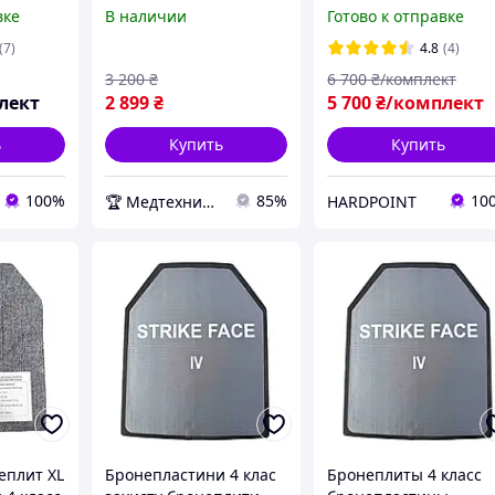
.8 кг
облегчённая (3,6 кг.)
600T 4 класс защиты.
вке
В наличии
Готово к отправке
кие
Легкие металлически
бронепластины в
(7)
4.8
(4)
 в
бронежилет
3 200
₴
6 700
₴/комплект
лект
2 899
₴
5 700
₴/комплект
ь
Купить
Купить
100%
85%
10
🏆 Медтехника — 20 лет надежности
HARDPOINT
еплит XL
Бронепластини 4 клас
Бронеплиты 4 класс