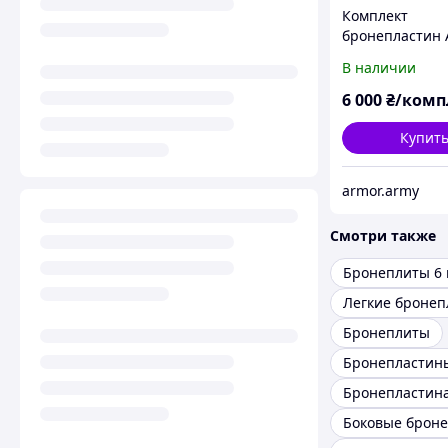
Комплект
бронепластин 
600 T 5 класса
В наличии
облегченная 3,9
Швеция
6 000
₴/комп
Купит
armor.army
Смотри также
Бронеплиты 6 
Легкие броне
Бронеплиты
Бронепластина