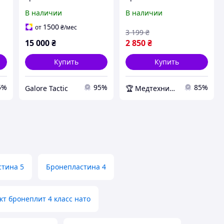
комплект (вага 4,2 кг)
5 мм облегчённая
В наличии
В наличии
бронепластини XL
(1шт.)
28,5х35 титано-
1500
от
₴
/мес
3 199
₴
керамічні
15 000
₴
2 850
₴
бронепластини
комплект бронеплит
Купить
Купить
5%
95%
85%
Galore Tactic
🏆 Медтехника — 20 лет надежности
тина 5
Бронепластина 4
т бронеплит 4 класс нато