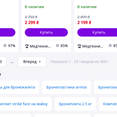
клас
Сертификат ДСТУ
В наличии
В наличии
плити
вес 3.5
3 750
₴
2 499
₴
ля
2 299
₴
2 199
₴
плити
ь
Купить
Купить
97%
85%
8
🏆 Медтехника — 20 лет надежности
🏆 Медтехника — 20 лет надежности
3
...
Вперед
Показано 1 - 29 товаров из 400+
е
ы для бронежилета
Бронепластина armox
Бронеплас
плит strike face на войну
Бронеплита 2.5 кг
Комплек