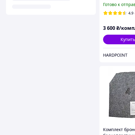
класс защиты 3
Готово к отпра
Miilux 500. Лег
металлические
4.9
бронепластины
бронежилет
3 600
₴/комп
Купит
HARDPOINT
Комплект брон