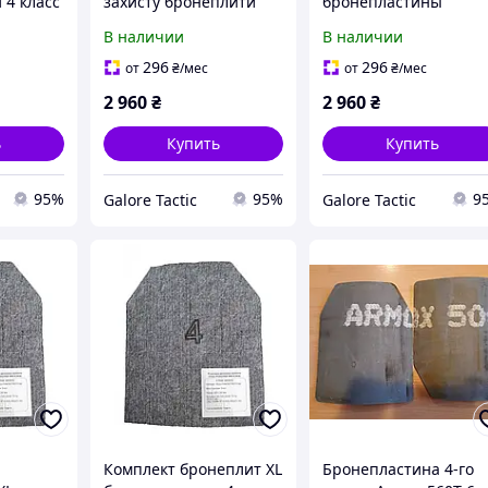
 4 класс
захисту бронеплити
бронепластины
XL (5,4
MARS 600 (3.5 кг)
Бронеплити 4 клас
В наличии
В наличии
 4 класс
бронепластини для
захисту бронеплити
 30х35
бронежилета плити
MARS 600 6мм (вес 3.
296
296
от
₴
/мес
от
₴
/мес
штуки
кг) пластини для
2 960
₴
2 960
₴
бронежилета плити
ь
Купить
Купить
95%
95%
9
Galore Tactic
Galore Tactic
Комплект бронеплит XL
Бронепластина 4-го