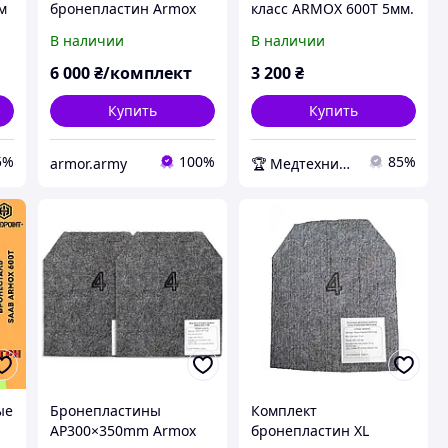
мм
бронепластин Armox
класс ARMOX 600Т 5мм.
600 T 5 класса защиты
Покрытие
В наличии
В наличии
облегченная 3,9-4,1 кг
полимочевина
Швеция
6 000
₴/комплект
3 200
₴
Купить
Купить
5%
100%
85%
armor.army
🏆 Медтехника — 20 лет надежности
ые
Бронепластины
Комплект
AP300×350mm Armox
бронепластин XL