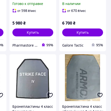
600 Класс4 (4,5кг)
бронеплити 4 клас
Готово к отправке
В наличии
е
бронепластини XL (5,4
кг) бронеплити 4 клас
598
670
от
₴
/мес
от
₴
/мес
бронепластини 30х35
бронеплити 2 штуки
5 980
₴
6 700
₴
Купить
Купить
0%
99%
95%
Pharmastore DISCOUNT
Galore Tactic
Бронепластины 4 класс
Бронепластина 4 класс