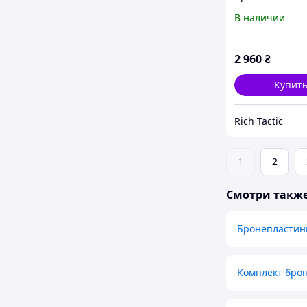
Бронеплити 4 
В наличии
захисту броне
MARS 600 6мм (
кг) пластини д
2 960
₴
бронежилета 
Купит
Rich Tactic
1
2
Смотри такж
Бронепластин
Комплект броне