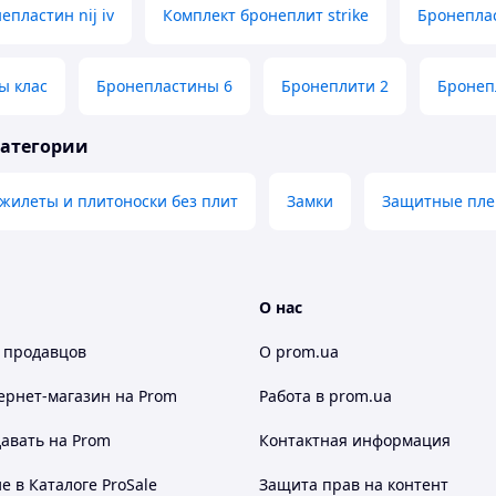
епластин nij iv
Комплект бронеплит strike
Бронеплас
ы клас
Бронепластины 6
Бронеплити 2
Бронеп
категории
жилеты и плитоноски без плит
Замки
Защитные плен
О нас
 продавцов
О prom.ua
ернет-магазин
на Prom
Работа в prom.ua
авать на Prom
Контактная информация
 в Каталоге ProSale
Защита прав на контент