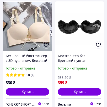
Бесшовный бюстгальтер
Бюстгальтер без
с 3D пуш-апом. Бежевый
бретелей пуш-ап
(на размер 75 B)
гипоаллергенный для
Готово к отправке
Готово к отправке
вечерних выходов и
особых случаев FLAME
5.0
(4)
538
.50
₴
330
₴
359
₴
Купить
Купить
99%
95%
"CHERRY SHOP" Косметика, женская одежда и аксессуары
Веселка