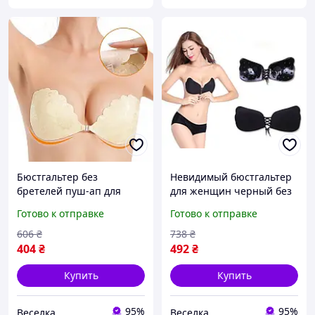
Бюстгальтер без
Невидимый бюстгальтер
бретелей пуш-ап для
для женщин черный без
вечерних платьев и
бретелек с эффектом
Готово к отправке
Готово к отправке
открытых плеч
пуш-ап для создания
экономичный
декольте FLAME
606
₴
738
₴
многоразовый FLAME
404
₴
492
₴
Купить
Купить
95%
95%
Веселка
Веселка