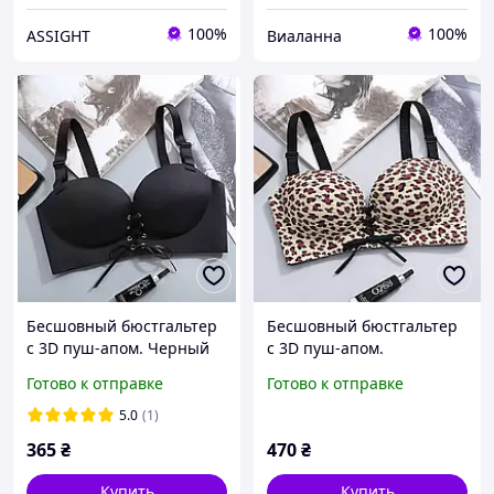
100%
100%
ASSIGHT
Виаланна
Бесшовный бюстгальтер
Бесшовный бюстгальтер
с 3D пуш-апом. Черный
с 3D пуш-апом.
(на размер 75 B)
Леопардовый принт (на
Готово к отправке
Готово к отправке
размер 75 B)
5.0
(1)
365
₴
470
₴
Купить
Купить