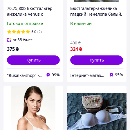
70,75,80b Бюстгальтер
Бюстгальтер-анжелика
анжелика Venus с
гладкий Пенелопа белый,
двойным пуш-ап чашка b
чашка В ДВОЙНОЙ ПУШ
Готово к отправке
В наличии
лифчик балконет супер
АП 2см
усиленный push-up 2
5.0
(2)
размер груди белый 0705
38
от
₴
/мес
400
₴
375
₴
324
₴
Купить
Купить
99%
95%
"Rusalka-shop" - інтернет магазин спідньої жіночої білизни
Інтернет-магазин товарів для дому "The Rechi"