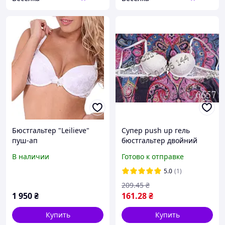
Бюстгальтер "Leilieve"
Супер push up гель
пуш-ап
бюстгальтер двойний
литий пуш ап (на 1-1,5
В наличии
Готово к отправке
розмір) формований 6657
Donafen
5.0
(1)
209
.45
₴
1 950
₴
161
.28
₴
Купить
Купить