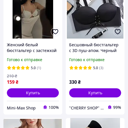
Женский белый
Бесшовный бюстгальтер
бюстгальтер с застежкой
с 3D пуш-апом. Черный
спереди, базовый белый
(на размер 75 B)
Готово к отправке
Готово к отправке
лиф с пушапом A/B
5.0
(1)
5.0
(3)
210
₴
159
₴
330
₴
Купить
Купить
100%
99%
Mini-Max Shop
"CHERRY SHOP" Косметика, женская одежда и аксессуары