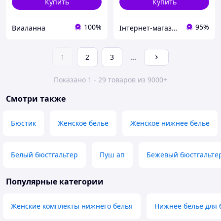
Купить
Купить
100%
95%
Виаланна
Інтернет-магазин товарів для дому "The Rechi"
1
2
3
...
Показано 1 - 29 товаров из 9000+
Смотри также
Бюстик
Женское белье
Женское нижнее белье
Белый бюстгальтер
Пуш ап
Бежевый бюстгальтер
Популярные категории
Женские комплекты нижнего белья
Нижнее белье для