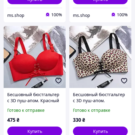
100%
100%
ms.shop
ms.shop
Бесшовный бюстгальтер
Бесшовный бюстгальтер
с 3D пуш-апом. Красный
с 3D пуш-апом.
(на размер 75 B)
Леопардовый принт (на
Готово к отправке
Готово к отправке
размер 75 B)
475
₴
330
₴
Купить
Купить