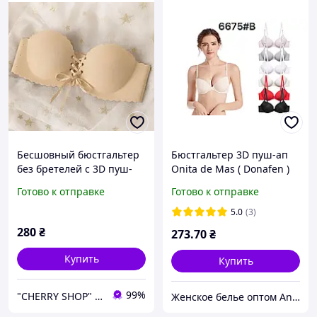
Бесшовный бюстгальтер
Бюстгальтер 3D пуш-ап
без бретелей с 3D пуш-
Onita de Mas ( Donafen )
апом. Бежевый (на
Готово к отправке
Готово к отправке
размер 70-75 B)
5.0
(3)
280
₴
273
.70
₴
Купить
Купить
99%
"CHERRY SHOP" Косметика, женская одежда и аксессуары
Женское белье оптом Anfen, Donafen, Donella, Diorella, белье для кормления.