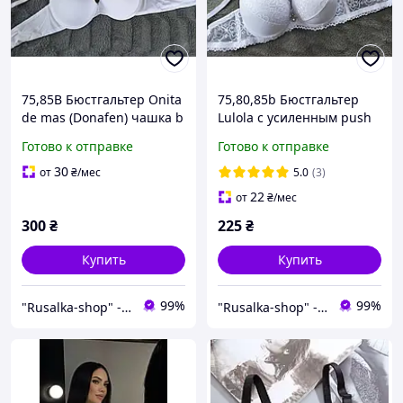
75,85В Бюстгальтер Onita
75,80,85b Бюстгальтер
de mas (Donafen) чашка b
Lulola с усиленным push
push-up лифчик гладкий
up пуш-ап чашка 2
Готово к отправке
Готово к отправке
пуш-ап 2 размер груди
второй размер
белый
кружевной лифчик супер
30
от
₴
/мес
5.0
(3)
двойным чашка b белый
22
от
₴
/мес
300
₴
225
₴
Купить
Купить
99%
99%
"Rusalka-shop" - інтернет магазин спідньої жіночої білизни
"Rusalka-shop" - інтернет магазин спідньої жіночої білизни