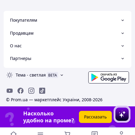
Покупателям
Продавцам
О нас
Партнеры
Тема
-
светлая
BETA
© Prom.ua — маркетплейс України, 2008-2026
Насколько
Рассказать
удобно на проме?