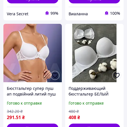
99%
100%
Vera Secret
Виаланна
Бюстгальтер супер пуш
Поддерживающий
ап подвійний литий пуш
бюстгальтер БЕЛЫЙ
ап неповний В Biweier
Классика 3D ТРОЙНОЙ
Готово к отправке
Готово к отправке
білий (1586Б)
ПУШ АП СУПЕР 85CD
90CD 95CD для поднятия
342
.20
₴
480
₴
большой груди
291
.51
₴
408
₴