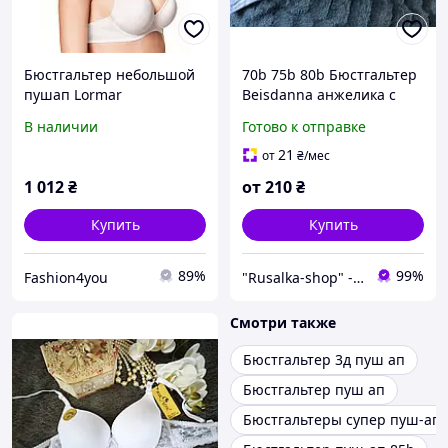
Бюстгальтер небольшой
70b 75b 80b Бюстгальтер
пушап Lormar
Beisdanna анжелика с
ExtraPlunge 11907 Bianco
пуш-ап корректором
В наличии
Готово к отправке
75B Белый
лифчик 2 второй размер
груди с push-up гладкий
21
от
₴
/мес
чашка b белый
1 012
₴
от
210
₴
Купить
Купить
89%
99%
Fashion4you
"Rusalka-shop" - інтернет магазин спідньої жіночої білизни
Смотри также
Бюстгальтер 3д пуш ап
Бюстгальтер пуш ап
Бюстгальтеры супер пуш-ап