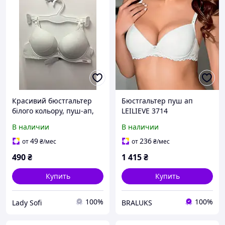
Красивий бюстгальтер
Бюстгальтер пуш ап
білого кольору, пуш-ап,
LEILIEVE 3714
розмір 75В
В наличии
В наличии
49
236
от
₴
/мес
от
₴
/мес
490
₴
1 415
₴
Купить
Купить
100%
100%
Lady Sofi
BRALUKS