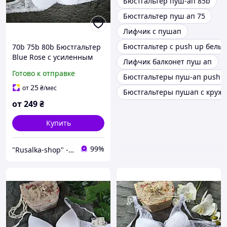
Бюстгальтер пуш-ап 85b
Бюстгальтер пуш ап 75
Лифчик с пушап
Бюстгальтер с push up белы
70b 75b 80b Бюстгальтер
Blue Rose с усиленным
Лифчик балконет пуш ап
двойным пуш-ап лифчик
Готово к отправке
Бюстгальтеры пуш-ап push 
чашка b для маленькой
груди 2 размер супер
25
от
₴
/мес
Бюстгальтеры пушап с круж
push-up белый
от
249
₴
Купить
99%
"Rusalka-shop" - інтернет магазин спідньої жіночої білизни