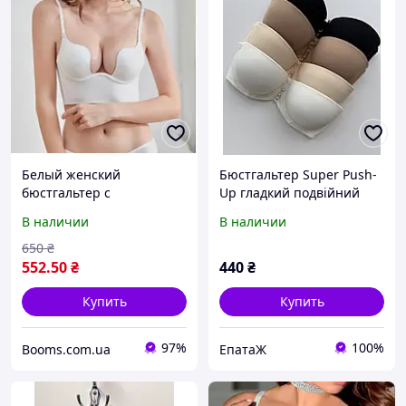
Белый женский
Бюстгальтер Super Push-
бюстгальтер с
Up гладкий подвійний
силиконовыми
пуш ап чашка A та В 75-
В наличии
В наличии
бретельками и открытой
85 базовий ліф
спиной чашка с пушапом
650
₴
552
.50
₴
440
₴
Купить
Купить
97%
100%
Booms.com.ua
ЕпатаЖ