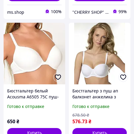
100%
99%
ms.shop
"CHERRY SHOP" Косметика, женская одежда и аксессуары
Бюстгальтер белый
Бюстгальтер з пуш ап
Acousma A6505 75C пуш-
балконет анжелика з
ап базовый гладкий
щільними формованими
Готово к отправке
Готово к отправке
чашечками Biwieir білий
(3189)
678
.50
₴
650
₴
576
.73
₴
Купить
Купить