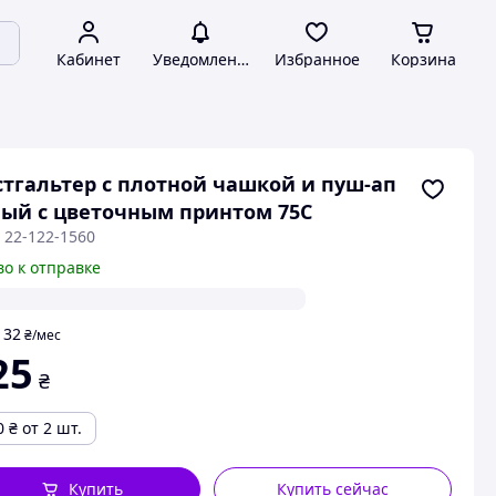
Кабинет
Уведомления
Избранное
Корзина
тгальтер с плотной чашкой и пуш-ап
ый с цветочным принтом 75С
 22-122-1560
во к отправке
32
т
₴
/мес
25
₴
0
₴
от 2 шт.
Купить
Купить сейчас