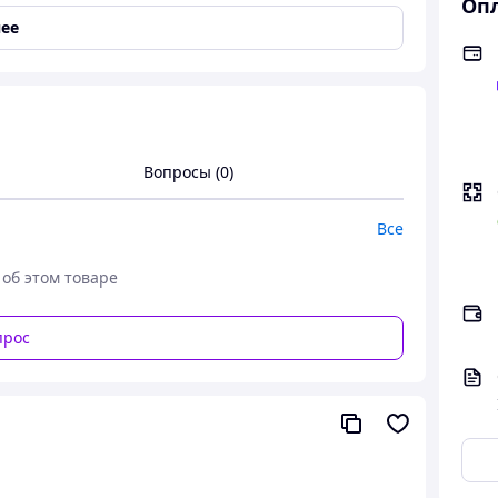
Опл
ее
тительные узоры
Вопросы (0)
Все
 об этом товаре
прос