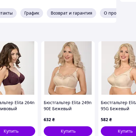
нтакты
График
Возврат и гарантия
О продавце
льтер Elita 264n
Бюстгальтер Elita 249n
Бюстгальтер Elit
ливовый
90E Бежевый
95G Бежевый
5DPn)
(24990EBGn)
(05595GBG)
632
₴
582
₴
Купить
Купить
Купить