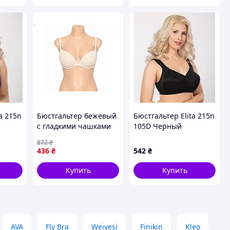
a 215n
Бюстгальтер бежевый
Бюстгальтер Elita 215n
с гладкими чашками
105D Черный
для ежедневного
(215105DBn)
872
₴
комфорта и
436
₴
542
₴
поддержки груди
Купить
Купить
AVA
Fly Bra
Weiyesi
Finikin
Kleo