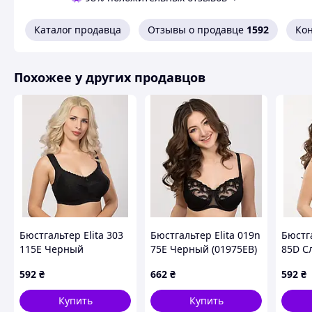
Похожие товары по характеристикам
Каталог продавца
Отзывы о продавце
1592
Ко
Похожее у других продавцов
Бюстгальтер Elita 303
Бюстгальтер Elita 019n
Бюстга
115E Черный
75E Черный (01975EB)
85D С
(303115EB)
(2648
592
₴
662
₴
592
₴
Купить
Купить