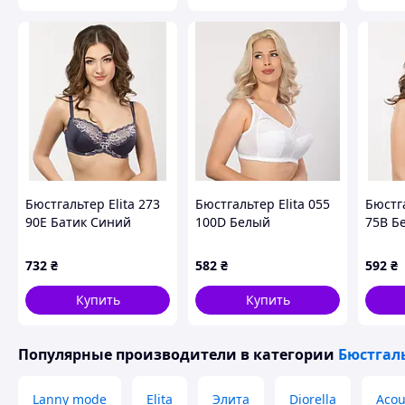
Бюстгальтер Elita 273
Бюстгальтер Elita 055
Бюстга
90E Батик Синий
100D Белый
75B Б
(27390EBLb)
(055100DW)
732
₴
582
₴
592
₴
Купить
Купить
Популярные производители
в категории
Бюстгал
Lanny mode
Elita
Элита
Diorella
Aco