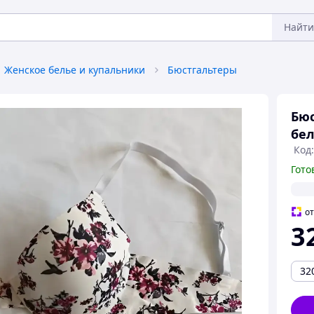
Найти
Женское белье и купальники
Бюстгальтеры
Бюс
бел
Код:
Гото
о
3
32