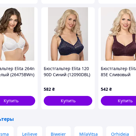
льтер Elita 264n
Бюстгальтер Elita 120
Бюстгальтер Elit
елый (26475BWn)
90D Синий (12090DBL)
85E Сливовый
(21585EPn)
582
₴
542
₴
Купить
Купить
Купить
ьтеры
usma
Leilieve
Biweier
MilaVitsa
Orhideja