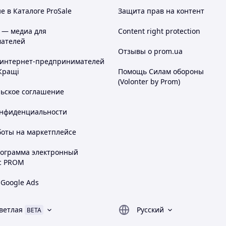
 в Каталоге ProSale
Защита прав на контент
 — медиа для
Content right protection
ателей
Отзывы о prom.ua
 интернет-предпринимателей
Кращі
Помощь Силам обороны
(Volonter by Prom)
льское соглашение
онфиденциальности
боты на маркетплейсе
рограмма электронный
с PROM
 Google Ads
ветлая
Русский
BETA