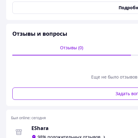
Тип ткани
Полиамид
Подробн
Съемные бретели
Нет
Застежка
на 2 крючка
Узоры и принты
Цветочный принт и рас
Отзывы и вопросы
Состояние
Новое
Отзывы (0)
Пользовательские характеристики
Стиль
Романтический
Принт
Цветочный
Бретели
Тонкие
Еще не было отзывов
Чашка
Push-up
Форма бюстгальтера
Классическая
Задать во
Застёжка
Сзади
На обхват груди 90-95 см
Был online:
сегодня
Чашка C
EShara
Обхват под грудью 70-75 см
98% положительных отзывов