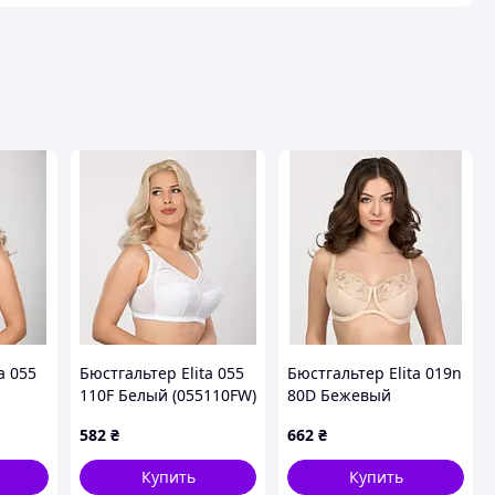
a 055
Бюстгальтер Elita 055
Бюстгальтер Elita 019n
110F Белый (055110FW)
80D Бежевый
(01980DBG)
582
₴
662
₴
Купить
Купить