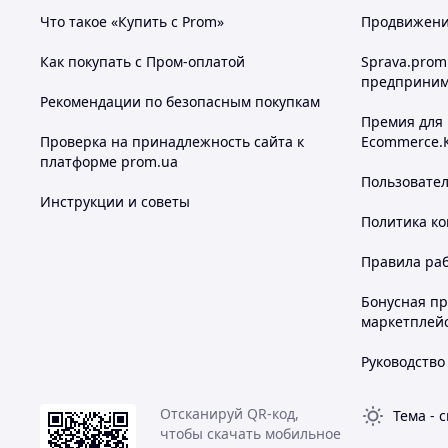
Что такое «Купить с Prom»
Продвижение
Как покупать с Пром-оплатой
Sprava.prom
предприним
Рекомендации по безопасным покупкам
Премия для
Проверка на принадлежность сайта к
Ecommerce.
платформе prom.ua
Пользовате
Инструкции и советы
Политика к
Правила ра
Бонусная п
маркетплей
Руководство
Отсканируй QR-код,
Тема
-
с
чтобы скачать мобильное