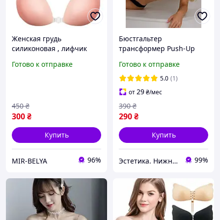
Женская грудь
Бюстгальтер
силиконовая , лифчик
трансформер Push-Up
силиконовый
бесшовный гладкий
Готово к отправке
Готово к отправке
бюстгальтер Push-Up
ліфчик для глубокого
декольте
5.0
(1)
29
от
₴
/мес
450
₴
390
₴
300
₴
290
₴
Купить
Купить
96%
99%
MIR-BELYA
Эстетика. Нижнее белье.