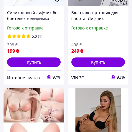
Силиконовый лифчик без
Бюстгальтер топик для
бретелек невидимка
спорта. Лифчик
бабочка fly-
бесшовный для дома.
Готово к отправке
Готово к отправке
bra,бюстгальтер Флай
Лиф бра без косточек,
Бра невидимая спинка
размер S-M (бежевый)
5.0
(1)
(FBN-4)
398
₴
498
₴
199
₴
249
₴
Купить
Купить
97%
93%
Интернет магазин MegaTextile
VINGO