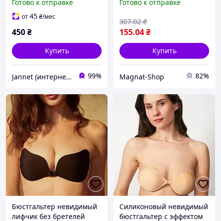
Готово к отправке
Готово к отправке
Push-Up + многоразовый
(Размер Л) код 815294
45
от
₴
/мес
307
.02
₴
450
₴
155
.04
₴
Купить
Купить
99%
82%
Jannet (интернет-магазин)
Magnat-Shop
Бюстгальтер невидимый
Силиконовый невидимый
лифчик без бретелей
бюстгальтер с эффектом