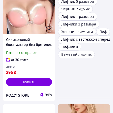
Лифчик 5 размера
Черный лифчик
Лифчик 1 размера
Лифчики 3 размера
Женские лифчики
Лиф
Лифчик с застежкой спереди
Силиконовый
бюстгальтер без бретелек
Лифчик 0
многоразовый бюст на
Готово к отправке
Бежевый лифчик
клейкой основе клейкий
невидимый лифчик
30
от
₴
/мес
бежевый A
400
₴
296
₴
Купить
94%
ROZZY STORE