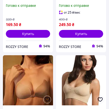
флайбра бюст невидимка
пуш-ап самоклеящийся
Готово к отправке
Готово к отправке
на клейкой основе
бюстгальтер невидимка с
многоразовый черный A
бретельками на клейкой
25
от
₴
/мес
основе A
339
₴
499
₴
169
.50
₴
249
.50
₴
Купить
Купить
94%
94%
ROZZY STORE
ROZZY STORE