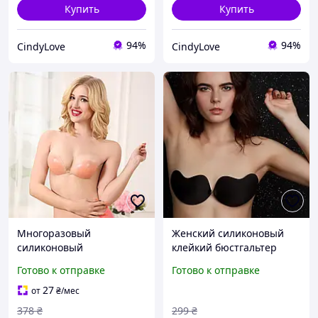
Купить
Купить
94%
94%
CindyLove
CindyLove
Многоразовый
Женский силиконовый
силиконовый
клейкий бюстгальтер
бюстгальтер на клейкой
невидимый лифчик без
Готово к отправке
Готово к отправке
основе без бретелей бюст
бретелек самоклеящийся
клейкий невидимый
бесшовный бюст
27
от
₴
/мес
лифчик бежевый A
невидимка Черный A
378
₴
299
₴