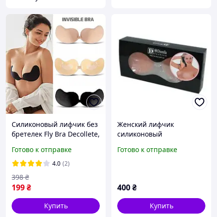
Силиконовый лифчик без
Женский лифчик
бретелек Fly Bra Decollete,
силиконовый
Бюст невидимка спинки
Готово к отправке
Готово к отправке
,бюстгальтер для
открытого платья
4.0
(2)
398
₴
199
₴
400
₴
Купить
Купить