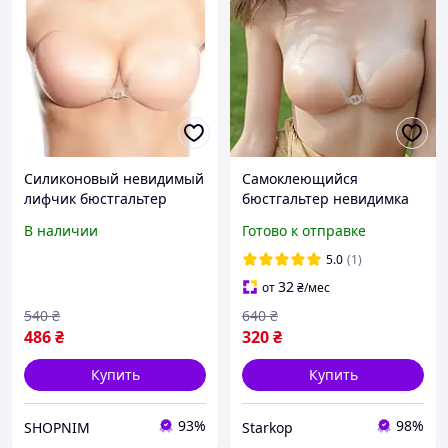
Силиконовый невидимый
Самоклеющийся
лифчик бюстгальтер
бюстгальтер невидимка
Freebra
Fly Bra, лифчик
В наличии
Готово к отправке
невидимка, силиконовый
бюстгальтер без бретелек
5.0
(1)
32
от
₴
/мес
540
₴
640
₴
486
₴
320
₴
Купить
Купить
93%
98%
SHOPNIM
Starkop