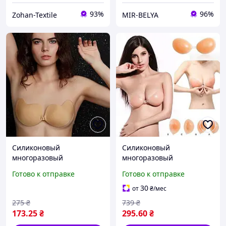
93%
96%
Zohan-Textile
MIR-BELYA
Силиконовый
Силиконовый
многоразовый
многоразовый
бюстгальтер без
бюстгальтер без
Готово к отправке
Готово к отправке
бретелей бюст
бретелей бюст клейкий
невидимый лиф женский
на клейкой основе
30
от
₴
/мес
лифчик на клейкой
невидимый лифчик
275
₴
739
₴
основе бежевый
бежевый A
173
.25
₴
295
.60
₴