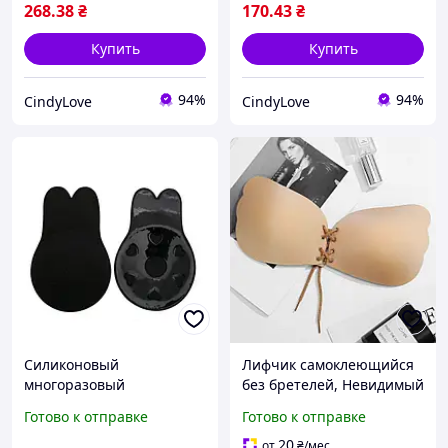
268
.38
₴
170
.43
₴
Купить
Купить
94%
94%
CindyLove
CindyLove
Силиконовый
Лифчик самоклеющийся
многоразовый
без бретелей, Невидимый
бюстгальтер невидимка
бюстгальтер Fly Bra,
Готово к отправке
Готово к отправке
наклейки на грудь
Силиконовый невидимый
наклейки лифчик клейкий
бюстгальтер
20
от
₴
/мес