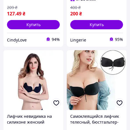
бюст кролик Черный S/M
209
₴
400
₴
127
.49
₴
200
₴
Купить
Купить
94%
95%
CindyLove
Lingerie
Лифчик невидимка на
Самоклеящийся лифчик
силиконе женский
телесный, бюстгальтер-
черный
невидимка с эффектом