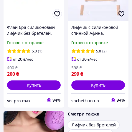
Флай бра силиконовый
Лифчик с силиконовой
лифчик без бретелей,
спинкой Афина,
Невидимый бюстгальтер
Силиконовый лиф без
Готово к отправке
Готово к отправке
Fly Bra, Силиконовый
бретелей, Силиконовый
невидимый бюстгальтер
бюстгальтер без
5.0
(1)
5.0
(2)
бретелей
20
30
от
₴
/мес
от
₴
/мес
400
₴
598
₴
200
₴
299
₴
Купить
Купить
94%
94%
vis-pro-max
shchetki.in.ua
Смотри также
Лифчик без бретелей