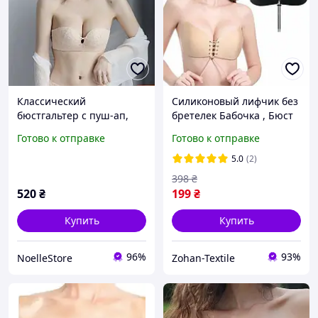
Классический
Силиконовый лифчик без
бюстгальтер с пуш-ап,
бретелек Бабочка , Бюст
лифчик анжелика с пуш-
невидимка спинки
Готово к отправке
Готово к отправке
ап, бюстгальтер без
бабочка,бюстгальтер для
косточек
открытого платья
5.0
(2)
398
₴
520
₴
199
₴
Купить
Купить
96%
93%
NoelleStore
Zohan-Textile