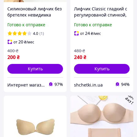
Силиконовый лифчик без
Лифчик Classic гладкий с
бретелек невидимка
регулированой спинкой,
бабочка fly-bra (Волны
Бюстгальтер в стиле
Готово к отправке
Готово к отправке
),бюстгальтер Флай Бра
бандо, Бюстгальтер
невидимая спинка
балконет с пуш-ап
24
4.0
(1)
от
₴
/мес
20
от
₴
/мес
400
₴
480
₴
200
₴
240
₴
Купить
Купить
97%
94%
Интернет магазин MegaTextile
shchetki.in.ua