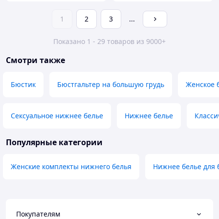
1
2
3
...
Показано 1 - 29 товаров из 9000+
Смотри также
Бюстик
Бюстгальтер на большую грудь
Женское 
Сексуальное нижнее белье
Нижнее белье
Класси
Популярные категории
Женские комплекты нижнего белья
Нижнее белье для
Покупателям