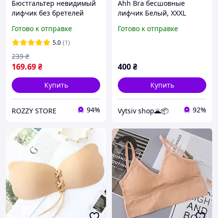
Бюстгальтер невидимый
Ahh Bra бесшовные
лифчик без бретелей
лифчик Белый, XXXL
флайбра бюст невидимка
(VS7002000)
Готово к отправке
Готово к отправке
на клейкой основе
многоразовый бежевый A
5.0
(1)
239
₴
169
.69
₴
400
₴
Купить
Купить
94%
92%
ROZZY STORE
Vytsiv shop🌋📦