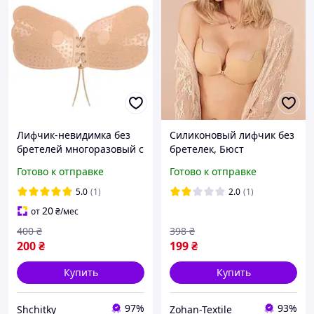
Лифчик-невидимка без
Силиконовый лифчик без
бретелей многоразовый с
бретелек, Бюст
пуш апом и шнуровкой,
невидимка спинки
Готово к отправке
Готово к отправке
Силиконовый невидимый
Decolete,бюстгальтер для
бюстгальтер бабочка
открытого платья
5.0
(1)
2.0
(1)
20
от
₴
/мес
400
₴
398
₴
200
₴
199
₴
Купить
Купить
97%
93%
Shchitky
Zohan-Textile