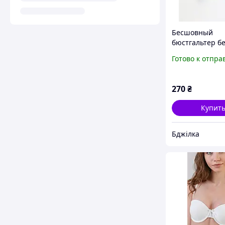
Бесшовный
бюстгальтер б
косточек чашк
Готово к отпра
push up пуш ап
цвет бежевый
270
₴
Купит
Бджілка