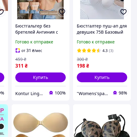
Бюстгальтер без
Бюстгалтер пуш-ап для
бретелей Антиния с
девушек 75B Базовый
пуш-ап и прозрачной
женский бюстгалтер
Готово к отправке
Готово к отправке
спинкой
Базовый бюстгалтер с
универсальный
косточками
31
от
₴
/мес
4.3
(3)
женский бюстгальтер
459
₴
300
₴
для открытой спины,
311
₴
198
₴
Купить
Купить
9%
100%
98%
Kontur Lingerie
"Womens'space2024" — Девичье пространство: одежда и товары для дома