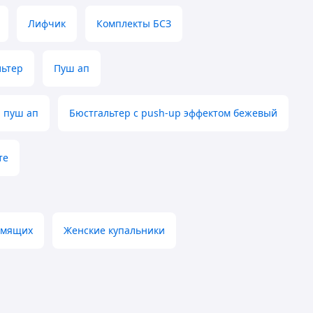
Лифчик
Комплекты БСЗ
льтер
Пуш ап
 пуш ап
Бюстгальтер с push-up эффектом бежевый
те
рмящих
Женские купальники