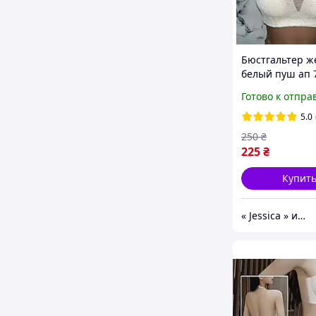
Бюстгальтер ж
белый пуш ап 
кружево
Готово к отпра
5.0
250
₴
225
₴
Купит
« Jessica » интернет - магазин товаров для всех