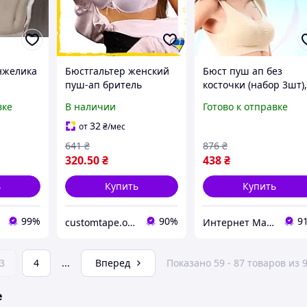
нжелика
Бюстгальтер женский
Бюст пуш ап без
пуш-ап бритель
косточки (набор 3шт)
шовный
съемная белый
Бюстгальтеры без
вке
В наличии
Готово к отправке
альтер с
75В,80В,85В
косточек, Бесшовные
бюстгальтеры на
32
от
₴
/мес
большую грудь, MTS
641
₴
876
₴
320
.50
₴
438
₴
ь
Купить
Купить
99%
90%
9
customtape.org
Интернет Магазин "StepShop"
3
4
...
Вперед
Показано 59 - 87 товаров из 
е