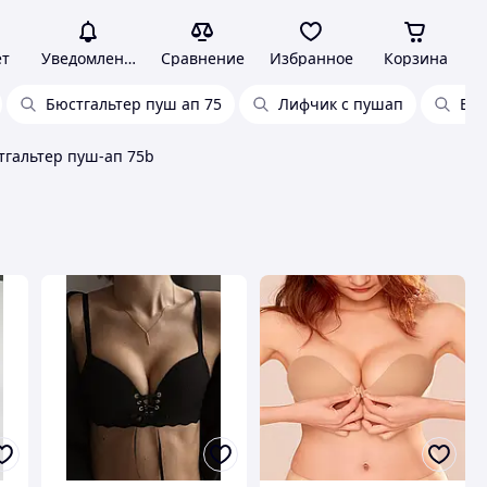
ет
Уведомления
Сравнение
Избранное
Корзина
Бюстгальтер пуш ап 75
Лифчик с пушап
Бюс
тгальтер пуш-ап 75b