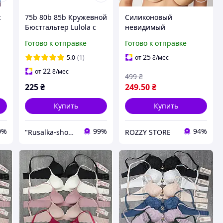
с
75b 80b 85b Кружевной
Силиконовый
Бюстгальтер Lulola с
невидимый
push-up пуш-ап
бюстгальтер с
Готово к отправке
Готово к отправке
лифчик 2 второй
эффектом пуш-ап
размер чашка b белье
самоклеящийся
25
5.0
(1)
от
₴
/мес
женское белый 75b 80b
бюстгальтер
22
от
₴
/мес
499
₴
85b
невидимка с
225
₴
249
.50
₴
бретельками на
клейкой основе A
Купить
Купить
0%
99%
94%
"Rusalka-shop" - інтернет магазин спідньої жіночої білизни
ROZZY STORE