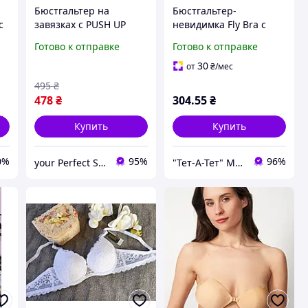
Бюстгальтер на
Бюстгальтер-
с
завязках с PUSH UP
невидимка Fly Bra с
эффектом,Бюстгальтер
эффектом пуш-ап
Готово к отправке
Готово к отправке
ы женские,Бра с пуш
бежевый размер B
ап,Черный
30
от
₴
/мес
495
₴
478
₴
304
.55
₴
Купить
Купить
0%
95%
96%
your Perfect Store
"Тет-А-Тет" Магазин белья и тайных желаний