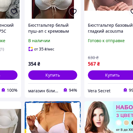
енский
Бюстгальтер белый
Бюстгальтер базовый
75С
пуш-ап с кремовым
гладкий acousma
кружевом
a6065/5 пуш-ап 75C
вке
В наличии
Готово к отправке
мокко
35
(1)
от
₴
/мес
630
₴
354
₴
567
₴
ь
Купить
Купить
100%
94%
9
магазин білизни та купальників Чарівна пані
Vera Secret