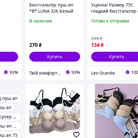
Бюстгальтер пуш-ап
Уценка! Размер 75С
*B* LUNA 326 Белый
гладкий бюстгальтер 
алія
пуш-ап
В наличии
Готово к отправке
 З
ом На
299
₴
270
₴
134
₴
ь
Купить
Купить
93%
93%
10
Твій комфорт Магазин якісного одягу для дому, сну та прогулянок за доступними цінами.
Leo Grande
д пуш ап
уш ап
Бюстгальтеры супер пуш-ап
Бюстгальтер пуш-ап 85b
уш ап 75