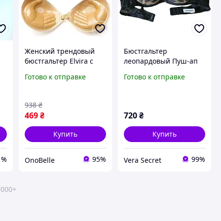
Женский трендовый
Бюстгальтер
,
бюстгальтер Elvira с
леопардовый Пуш-ап
пуш-ап, Бюстгальтер
Acousma A6540 75C
Готово к отправке
Готово к отправке
самоклеющийся без
бретелей, Женское
стильное белье
938
₴
469
₴
720
₴
Купить
Купить
1%
95%
99%
OnoBelle
Vera Secret
9000+