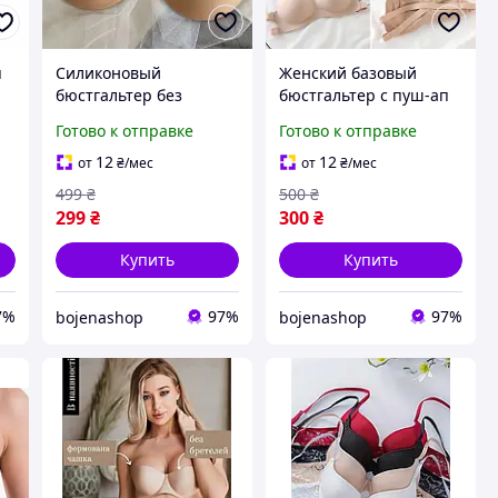
п
Силиконовый
Женский базовый
бюстгальтер без
бюстгальтер с пуш-ап
спинки и бретелей,
эффектом, гладкая
Готово к отправке
Готово к отправке
невидимый лиф на
чашка без косточек,
клеевой основе, пуш-
регулируемая спинка
12
12
от
₴
/мес
от
₴
/мес
ап эффект
499
₴
500
₴
299
₴
300
₴
Купить
Купить
7%
97%
97%
bojenashop
bojenashop