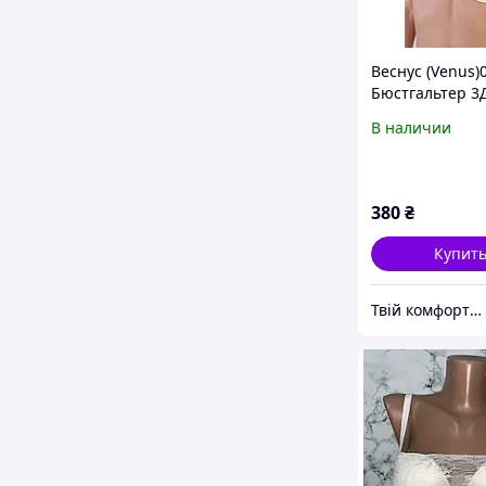
Веснус (Venus)
Бюстгальтер 3
белый Гладкий
В наличии
не дорого
380
₴
Купит
Твій комфорт Магазин якісного одягу для дому, сну та прогулянок за доступними цінами.