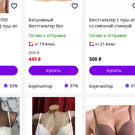
0705
Бесшовный
Бюстгальтер с пуш-а
Д пуш ап
бюстгальтер без
со сменной спинкой
.Чашка B
косточек с пуш-ап
без бретель,
Готово к отправке
Готово к отправке
эффектом на
невидимый
регулируемых
бюстгальтер под
19
21
от
₴
/мес
от
₴
/мес
бретелях,
открытую одежду
600
₴
формованный
449
₴
500
₴
невидимый женский
бюстгальтер
ь
Купить
Купить
93%
97%
9
bojenashop
bojenashop