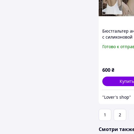
Бюстгальтер а
с силиконовой
спинкой, бес
Готово к отпра
базовый бюстг
пуш-ап
600
₴
Купит
"Lover's shop"
1
2
Смотри такж