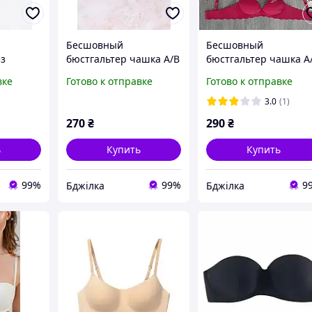
Бесшовный
Бесшовный
ез
бюстгальтер чашка А/В
бюстгальтер чашка А
а А/В
push up пуш ап 75 А/В
push up пуш ап цвет
вке
Готово к отправке
Готово к отправке
 75 А/В
цвет бордовый
молочный 75-80 А/В
 серый
3.0
(1)
270
₴
290
₴
ь
Купить
Купить
99%
99%
9
Бджілка
Бджілка