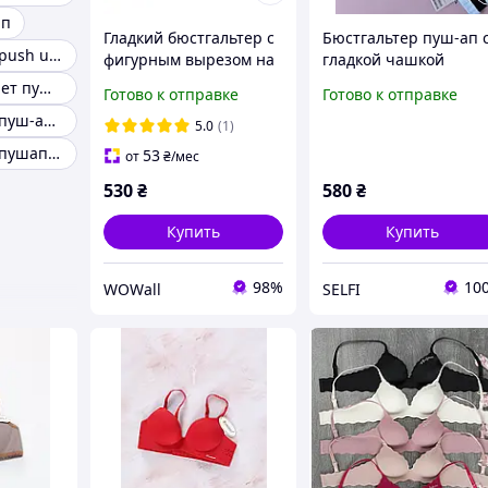
ап
Гладкий бюстгальтер с
Бюстгальтер пуш-ап 
Бюстгальтер с push up белый
фигурным вырезом на
гладкой чашкой
пуш-апе на чашку В
Acousma
Лифчик балконет пуш ап
Готово к отправке
Готово к отправке
Белый
Бюстгальтеры пуш-ап push up
5.0
(1)
Бюстгальтеры пушап с кружевом
53
от
₴
/мес
530
₴
580
₴
Купить
Купить
98%
10
WOWall
SELFI