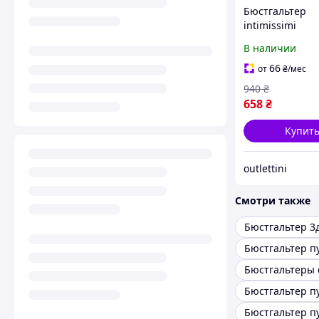
Бюстгальтер
intimissimi
виробництва Іт
В наличии
Розмір 75B, 85B
легким пуш ап
66
от
₴
/мес
кісточках
940
₴
658
₴
Купит
outlettini
Смотри также
Бюстгальтер 3
Бюстгальтер п
Бюстгальтер п