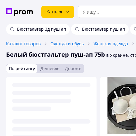
Каталог
Бюстгальтер 3д пуш ап
Бюстгальтер пуш ап
Каталог товаров
Одежда и обувь
Женская одежда
Белый бюстгальтер пуш-ап 75b
в Украине, стр
По рейтингу
Дешевле
Дороже