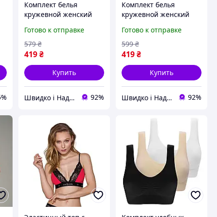
Комплект белья
Комплект белья
кружевной женский
кружевной женский
р
белый 85В набор
белый 80В набор
Готово к отправке
Готово к отправке
бюстгальтер с
бюстгальтер с
поролоном и трусики
поролоном и трусики
579
₴
599
₴
для повседневной
для повседневной
419
₴
419
₴
носки турецкое
носки с косточками.
производство
Купить
Купить
5%
92%
92%
Швидко і Надійно
Швидко і Надійно