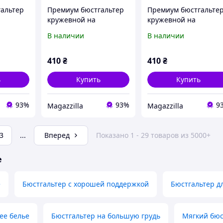
альтер
Премиум бюстгальтер
Премиум бюстгальте
кружевной на
кружевной на
косточках 2208
косточках 2208
В наличии
В наличии
й,
бежевый, белый,
бежевый, белый,
80B
черный | 70B-80B
черный | 70B-80B
410
₴
410
₴
ь
Купить
Купить
93%
93%
9
Magazzilla
Magazzilla
3
...
Вперед
Показано 1 - 29 товаров из 5000+
е
е
Бюстгальтер с хорошей поддержкой
Бюстгальтер 
ее белье
Бюстгальтер на большую грудь
Мягкий бюс