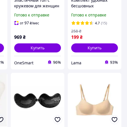
Эластичный топ с
Комплект удобных
кружевом для женщин
бесшовных
удобный бюстгальтер
бюстгальтеров топиков
Готово к отправке
Готово к отправке
без косточек красный
Ahh Bra 3 шт (черный,
черный для
белый, бежевый)
97
от
₴
/мес
4.7
(15)
повседневной носки
258
₴
с
969
₴
199
₴
Купить
Купить
2%
96%
93%
OneSmart
Lama