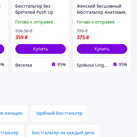
р
Бюстгальтер без
Женский бесшовный
бретелей Push Up
бюстгальтер Анатомия,
черный для вечерних
Формованный бюст без
Готово к отправке
Готово к отправке
нарядов и открытых
косточек с пуш-ап
плечей FLAME
эффектом и
538
.50
₴
750
₴
регулируемыми
359
₴
375
₴
бретелями
Купить
Купить
3%
95%
95%
Веселка
Spokusa Lingerie
для женщин
Удобный бюстгальтер
тгальтер
Бюстгальтер на каждый день