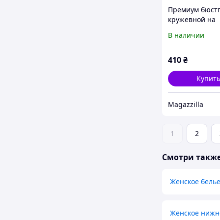
Премиум бюстг
кружевной на
косточках 2208
В наличии
бежевый, белы
черный | 70B-
410
₴
Купит
Magazzilla
1
2
Смотри такж
Женское бель
Женское нижн