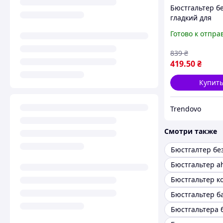
Бюстгальтер б
гладкий для
повсякденного
Готово к отпра
з формованим
чашками для к
839
₴
75B
419
.50
₴
Купит
Trendovo
Смотри также
Бюстгальтер a