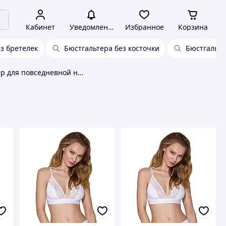
Кабинет
Уведомления
Избранное
Корзина
з бретелек
Бюстгальтера без косточки
Бюстгальте
Бюстгальтер для повседневной носки