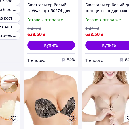
Бюстгальтер на 5 застежек
Бюстгальтер белый
Бюстгальтер белый д
Универсальный бюстгальтер
LaVivas арт 50274 для
женщин с поддержко
женщин с поддержкой
90Д ТМ LaVivas
Бюстгальтер без косточек застежка спереди
Готово к отправке
Готово к отправке
80Д комфортный и
комфортная модель
Бюстгальтер без застежек сзади
стильный для
для повседневной
1 277
₴
1 277
₴
повседневной носки
носки
638
.50
₴
638
.50
₴
Лифчик без косточек 95 см
Купить
Купить
84%
8
Trendovo
Trendovo