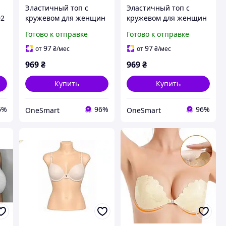
Эластичный топ с
Эластичный топ с
02
кружевом для женщин
кружевом для женщин
й
удобный бюстгальтер
удобный бюстгальтер
Готово к отправке
Готово к отправке
без косточек для
без косточек для
повседневного
повседневного
97
97
от
₴
/мес
от
₴
/мес
ношения
ношения
969
₴
969
₴
Купить
Купить
6%
96%
96%
OneSmart
OneSmart