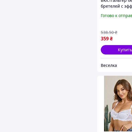
Бюстгальтер б
бретелей с эф
Push Up бежев
Готово к отпра
платьев с отк
плечами и глу
вырезами FLA
538
.50
₴
359
₴
Купит
Веселка