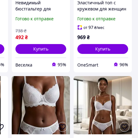
Невидимый
Эластичный топ с
бюстгальтер для
кружевом для женщин
женщин черный без
удобный бюстгальтер
Готово к отправке
Готово к отправке
бретелек с эффектом
без косточек черный
пуш-ап для создания
для повседневной
97
от
₴
/мес
738
₴
декольте FLAME
носки
492
₴
969
₴
Купить
Купить
5%
95%
96%
Веселка
OneSmart