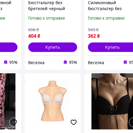
евной
Бюстгальтер без
Силиконовый
ез
бретелей черный
бюстгальтер без
фектом
кружевной с эффектом
бретелек Push Up
вке
Готово к отправке
Готово к отправке
ткрытых
Push Up для женщин
невидимый для
ов FLAME
размер D FLAME
открытых нарядов и
606
₴
543
₴
платьев FLAME
404
₴
362
₴
ь
Купить
Купить
95%
95%
9
Веселка
Веселка