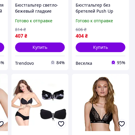
ля
Бюстгальтер светло-
Бюстгальтер без
й
бежевый гладкие
бретелей Push Up
чашки для
кружевной бежевый
Готово к отправке
Готово к отправке
повседневного
невидимый
ношения с
комфортный для
814
₴
606
₴
регулируемыми
женщин FLAME
407
₴
404
₴
бретелями
Купить
Купить
4%
84%
95%
Trendovo
Веселка