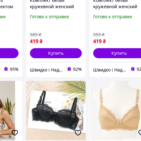
ез
Комплект белья
Комплект белья
фектом
кружевной женский
кружевной женский
ый для
молочный 85В, набор
молочный 80В, набор
вке
Готово к отправке
Готово к отправке
рытыми
бюстгальтер с пуш-ап
бюстгальтер с
бокими
и трусики слипы для
поролоном и трусики
ME
повседневной носки с
слепые для
589
₴
559
₴
формованными
повседневной носки 
419
₴
419
₴
косточками.
ь
Купить
Купить
95%
92%
9
Швидко і Надійно
Швидко і Надійно