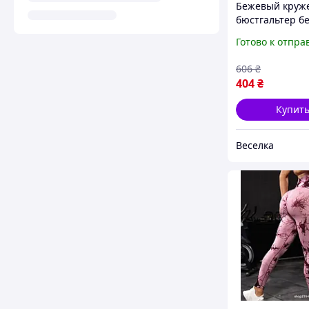
Бежевый круж
бюстгальтер б
бретелей с эф
Готово к отпра
Push Up для о
платьев и топ
606
₴
404
₴
Купит
Веселка