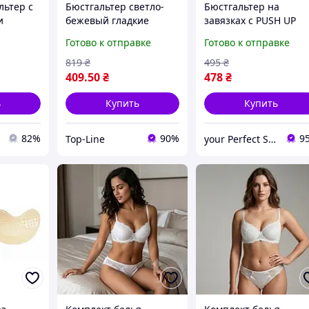
льтер с
Бюстгальтер светло-
Бюстгальтер на
и
бежевый гладкие
завязках с PUSH UP
ово-
чашки для
эффектом,Бюстгальте
Готово к отправке
Готово к отправке
орный
повседневного
ы женские,Бра с пуш
ношения с
ап,Черный
819
₴
495
₴
регулируемыми
409
.50
₴
478
₴
2
бретелями
ь
Купить
Купить
82%
90%
9
Top-Line
your Perfect Store