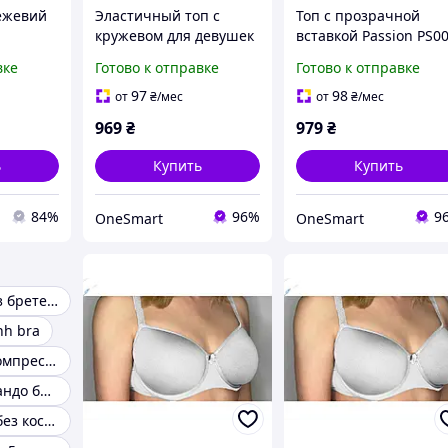
ежевий
Эластичный топ с
Топ с прозрачной
кружевом для девушек
вставкой Passion PS0
 носіння
удобный бюстгальтер
для женщин стильны
вке
Готово к отправке
Готово к отправке
и
без косточек для
и комфортный
омфорту
повседневной носки
бюстгальтер для
97
98
от
₴
/мес
от
₴
/мес
повседневной носки
969
₴
979
₴
ь
Купить
Купить
84%
96%
9
OneSmart
OneSmart
Бюстгалтер без бретелек
hh bra
Бюстгальтер компрессионный
Бюстгальтер бандо без бретелек
Бюстгальтера без косточки