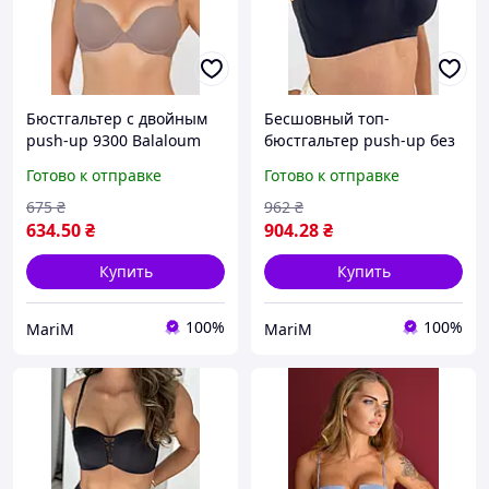
Бюстгальтер с двойным
Бесшовный топ-
push-up 9300 Balaloum
бюстгальтер push-up без
каркасов 6654 Lora Iris
Готово к отправке
Готово к отправке
675
₴
962
₴
634
.50
₴
904
.28
₴
Купить
Купить
100%
100%
MariM
MariM