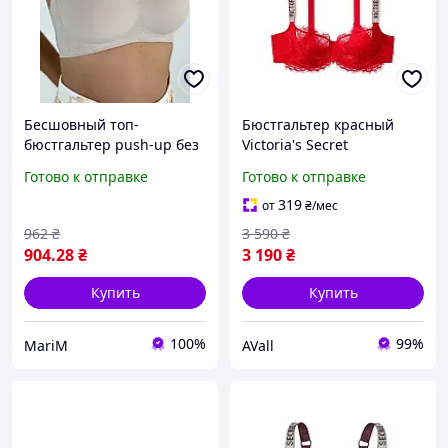
Бесшовный топ-
Бюстгальтер красный
бюстгальтер push-up без
Victoria's Secret
каркасов 6653 Lora Iris
Embellished Strap Push-
Готово к отправке
Готово к отправке
up Bra Lipstick 34С
319
от
₴
/мес
962
₴
3 590
₴
904
.28
₴
3 190
₴
Купить
Купить
100%
99%
MariM
AVall