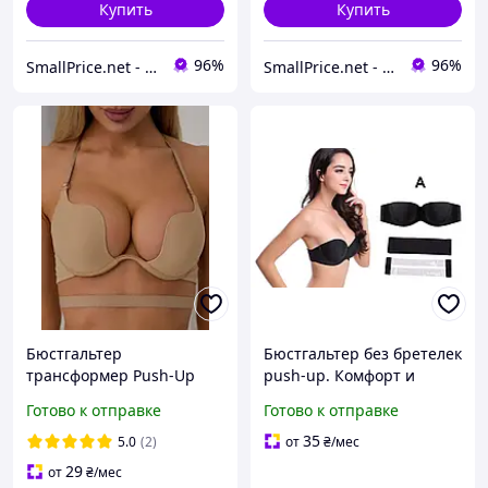
Купить
Купить
96%
96%
SmallPrice.net - магазин товаров для дома и аксессуаров
SmallPrice.net - магазин товаров для дома и аксессуаров
Бюстгальтер
Бюстгальтер без бретелек
трансформер Push-Up
push-up. Комфорт и
бесшовный гладкий
поддержка для открытых
Готово к отправке
Готово к отправке
ліфчик для глубокого
платьев черный A
декольте
35
5.0
(2)
от
₴
/мес
29
от
₴
/мес