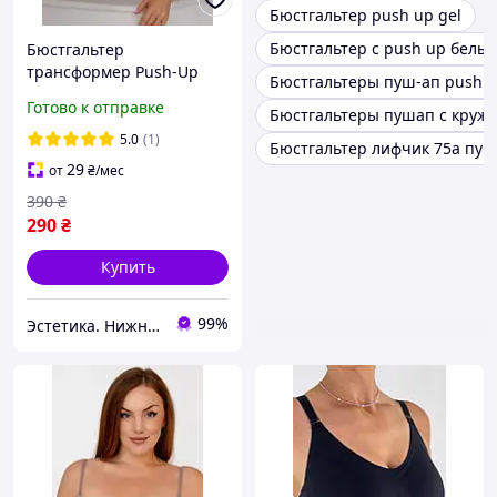
Бюстгальтер push up gel
Бюстгальтер с push up белы
Бюстгальтер
трансформер Push-Up
Бюстгальтеры пуш-ап push 
бесшовный гладкий
Готово к отправке
Бюстгальтеры пушап с круж
ліфчик для глубокого
декольте
5.0
(1)
Бюстгальтер лифчик 75а пуш
29
от
₴
/мес
390
₴
290
₴
Купить
99%
Эстетика. Нижнее белье.