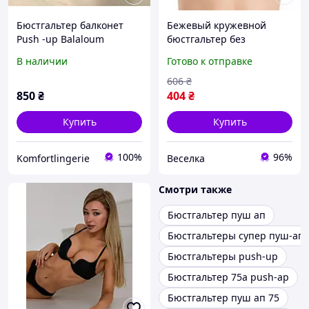
Бюстгальтер балконет
Бежевый кружевной
Push -up Balaloum
бюстгальтер без
бретелей с эффектом
В наличии
Готово к отправке
push-up для открытой
одежды FLAME
606
₴
850
₴
404
₴
Купить
Купить
100%
96%
Komfortlingerie
Веселка
Смотри также
Бюстгальтер пуш ап
Бюстгальтеры супер пуш-ап
Бюстгальтеры push-up
Бюстгальтер 75а push-ap
Бюстгальтер пуш ап 75