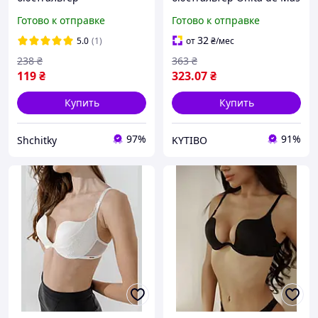
силиконовые,
80C с лёгким push-up
Готово к отправке
Готово к отправке
Бюстгальтер пуш-ап
чёрный элегантный лиф
силиконовый, Вкладыши
32
5.0
(1)
от
₴
/мес
в бюстгальтер для груди
238
₴
363
₴
119
₴
323
.07
₴
Купить
Купить
97%
91%
Shchitky
KYTIBO