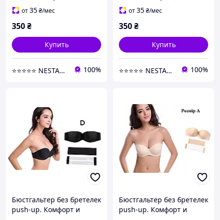
платьев черный B
платьев черный C
35
35
от
₴
/мес
от
₴
/мес
350
₴
350
₴
Купить
Купить
100%
100%
⭐⭐⭐⭐⭐ NESTANDART MAGAZ
⭐⭐⭐⭐⭐ NESTANDART MAGAZ
Бюстгальтер без бретелек
Бюстгальтер без бретелек
push-up. Комфорт и
push-up. Комфорт и
поддержка для открытых
поддержка для открытых