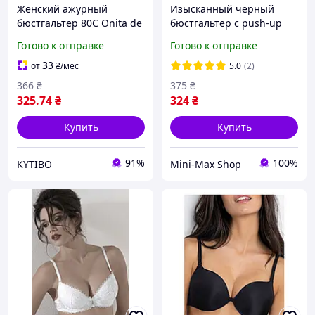
Женский ажурный
Изысканный черный
бюстгальтер 80C Onita de
бюстгальтер с push-up
Mas 80C с лёгким push-up
премиум качества,
Готово к отправке
Готово к отправке
белый нежный лиф
бюстгальтер для
глубокого декольте M/L
33
от
₴
/мес
5.0
(2)
366
₴
375
₴
325
.74
₴
324
₴
Купить
Купить
91%
100%
KYTIBO
Mini-Max Shop