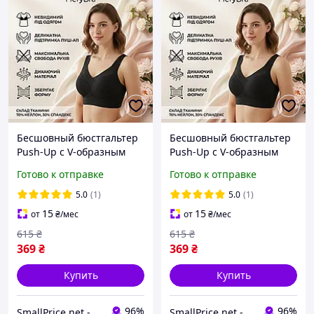
Бесшовный бюстгальтер
Бесшовный бюстгальтер
Push-Up с V-образным
Push-Up с V-образным
вырезом FleryBra,
вырезом FleryBra,
Готово к отправке
Готово к отправке
черный, размер M-L
черный, размер XL-2XL
5.0
(1)
5.0
(1)
15
15
от
₴
/мес
от
₴
/мес
615
₴
615
₴
369
₴
369
₴
Купить
Купить
96%
96%
SmallPrice.net - магазин товаров для дома и аксессуаров
SmallPrice.net - магазин товаров для дома и аксессуаров