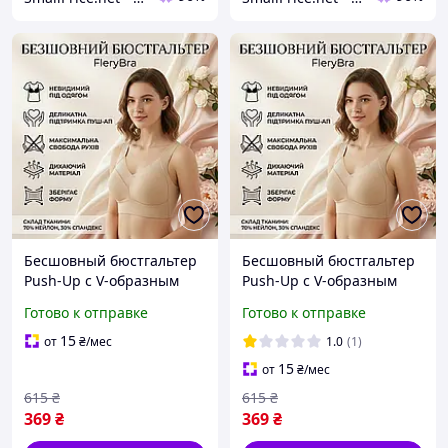
Бесшовный бюстгальтер
Бесшовный бюстгальтер
Push-Up с V-образным
Push-Up с V-образным
вырезом FleryBra,
вырезом FleryBra,
Готово к отправке
Готово к отправке
бежевый, размер M-L
бежевый, размер XL-2XL
15
от
₴
/мес
1.0
(1)
15
от
₴
/мес
615
₴
615
₴
369
₴
369
₴