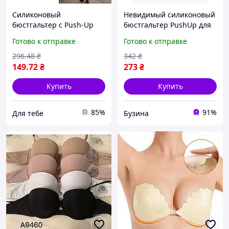
Силиконовый
Невидимый силиконовый
бюстгальтер с Push-Up
бюстгальтер PushUp для
эффектом, клейкий лиф
идеальной формы S/M
Готово к отправке
Готово к отправке
для открытого наряда,
buzyna
самоклеящийся лифчик
296
.48
₴
342
₴
мод. 8472910
149
.72
₴
273
₴
Купить
Купить
85%
91%
Для тебе
Бузина