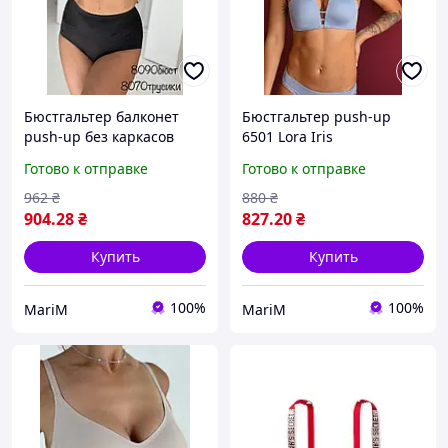
Бюстгальтер балконет
Бюстгальтер push-up
push-up без каркасов
6501 Lora Iris
8090 Lora Iris
Готово к отправке
Готово к отправке
962
₴
880
₴
904
.28
₴
827
.20
₴
Купить
Купить
100%
100%
MariM
MariM