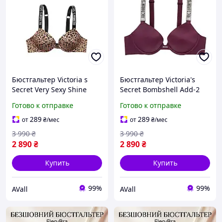
Бюстгальтер Victoria s
Бюстгальтер Victoria's
Secret Very Sexy Shine
Secret Bombshell Add-2
Strap Push-Up Leopard
cups Shine Strap Push-Up
Готово к отправке
Готово к отправке
Bra 36В
Bra 34C
289
289
от
₴
/мес
от
₴
/мес
3 990
₴
3 990
₴
2 890
₴
2 890
₴
Купить
Купить
99%
99%
AVall
AVall