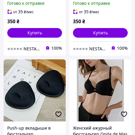
Готово к отправке
Готово к отправке
платьев черный D
платьев бежевый A
35
35
от
₴
/мес
от
₴
/мес
350
₴
350
₴
Купить
Купить
100%
100%
⭐⭐⭐⭐⭐ NESTANDART MAGAZ
⭐⭐⭐⭐⭐ NESTANDART MAGAZ
Push-up вкладыши в
Женский ажурный
бюстгальтер
бюстгальтер Onita de Mas