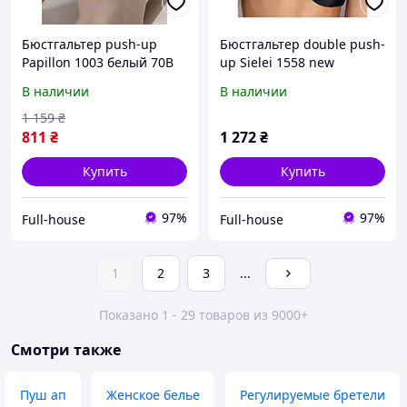
Бюстгальтер push-up
Бюстгальтер double push-
Papillon 1003 белый 70В
up Sielei 1558 new
В наличии
В наличии
1 159
₴
811
₴
1 272
₴
Купить
Купить
97%
97%
Full-house
Full-house
1
2
3
...
Показано 1 - 29 товаров из 9000+
Смотри также
Пуш ап
Женское белье
Регулируемые бретели