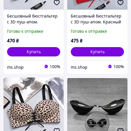
Бесшовный бюстгальтер
Бесшовный бюстгальтер
с 3D пуш-апом.
с 3D пуш-апом. Красный
Леопардовый принт (на
(на размер 75 B)
Готово к отправке
Готово к отправке
размер 75 B)
470
₴
475
₴
Купить
Купить
100%
100%
ms.shop
ms.shop