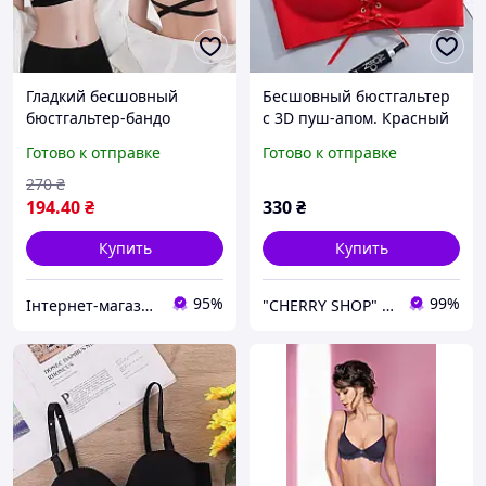
Гладкий бесшовный
Бесшовный бюстгальтер
бюстгальтер-бандо
с 3D пуш-апом. Красный
Русалка ПУШ АП черный
(на размер 75 B)
Готово к отправке
Готово к отправке
70АВ-75АВ
270
₴
194
.40
₴
330
₴
Купить
Купить
95%
99%
Інтернет-магазин товарів для дому "The Rechi"
"CHERRY SHOP" Косметика, женская одежда и аксессуары