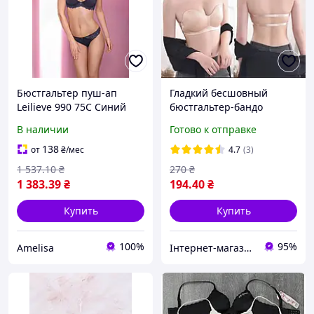
Бюстгальтер пуш-ап
Гладкий бесшовный
Leilieve 990 75C Синий
бюстгальтер-бандо
Русалка ПУШ АП бежевый
В наличии
Готово к отправке
70АВ-75АВ
138
от
₴
/мес
4.7
(3)
1 537
.10
₴
270
₴
1 383
.39
₴
194
.40
₴
Купить
Купить
100%
95%
Amelisa
Інтернет-магазин товарів для дому "The Rechi"