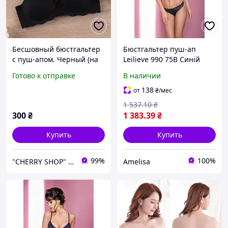
Бесшовный бюстгальтер
Бюстгальтер пуш-ап
с пуш-апом. Черный (на
Leilieve 990 75B Синій
размер 75 B)
Готово к отправке
В наличии
138
от
₴
/мес
1 537
.10
₴
300
₴
1 383
.39
₴
Купить
Купить
99%
100%
"CHERRY SHOP" Косметика, женская одежда и аксессуары
Amelisa