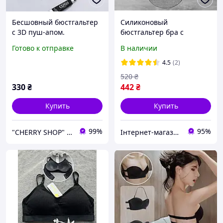
Бесшовный бюстгальтер
Силиконовый
с 3D пуш-апом.
бюстгальтер бра с
Леопардовый принт (на
ТРОЙНЫЙ ПУШ АП 5см
Готово к отправке
В наличии
размер 75 B)
черный на чашку AВС
4.5
(2)
520
₴
330
₴
442
₴
Купить
Купить
99%
95%
"CHERRY SHOP" Косметика, женская одежда и аксессуары
Інтернет-магазин товарів для дому "The Rechi"