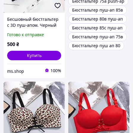
Бюстгальтер 75а push-ap
Бюстгальтер пуш-ап 85в
Бюстгальтер 80в пуш-ап
Бесшовный бюстгальтер
с 3D пуш-апом. Черный
Бюстгальтер 85с пуш-ап
(на размер 75 А)
Готово к отправке
Бюстгальтер пуш-ап 75в
500
₴
Бюстгальтер пуш ап 80
Купить
100%
ms.shop