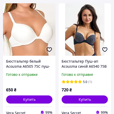
Бюстгальтер белый
Бюстгальтер Пуш-ап
Acousma A6505 75C пуш-
Acousma синій A6540 75B
ап базовый гладкий
Готово к отправке
Готово к отправке
5.0
(1)
650
₴
720
₴
Купить
Купить
99%
99%
Vera Secret
Vera Secret