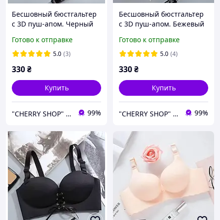
Бесшовный бюстгальтер
Бесшовный бюстгальтер
с 3D пуш-апом. Черный
с 3D пуш-апом. Бежевый
(на размер 75 B)
(на размер 75 B)
Готово к отправке
Готово к отправке
5.0
(3)
5.0
(4)
330
₴
330
₴
Купить
Купить
99%
99%
"CHERRY SHOP" Косметика, женская одежда и аксессуары
"CHERRY SHOP" Косметика, женская одежда и аксессуары