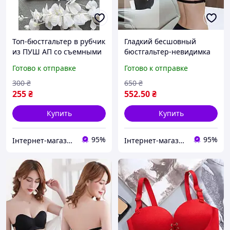
Топ-бюстгальтер в рубчик
Гладкий бесшовный
из ПУШ АП со съемными
бюстгальтер-невидимка
чашками на крючках
Зефир с ТРОЙНЫМ ПУШ
Готово к отправке
Готово к отправке
черный 70АВ-75АВ-80АВ
АП черный 70АВ 75АВ
80АВ 85АВ
300
₴
650
₴
255
₴
552
.50
₴
Купить
Купить
95%
95%
Інтернет-магазин товарів для дому "The Rechi"
Інтернет-магазин товарів для дому "The Rechi"