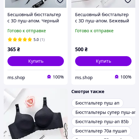
Бесшовный бюстгальтер
Бесшовный бюстгальтер
с 3D пуш-апом. Черный
с 3D пуш-апом. Бежевый
(на размер 75 B)
(на размер 75 А)
Готово к отправке
Готово к отправке
5.0
(1)
365
₴
500
₴
Купить
Купить
100%
100%
ms.shop
ms.shop
Смотри также
Бюстгальтер пуш ап
Бюстгальтеры супер пуш-ап
Бюстгальтер пуш-ап 85b
Бюстгальтер 70а пушап