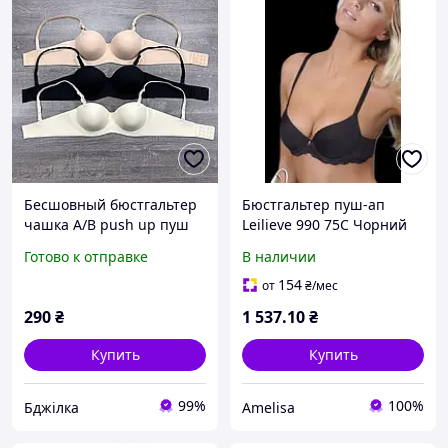
Бесшовный бюстгальтер
Бюстгальтер пуш-ап
чашка А/В push up пуш
Leilieve 990 75C Чорний
ап 75 А/В цвет черный
Готово к отправке
В наличии
154
от
₴
/мес
290
₴
1 537
.10
₴
Купить
Купить
99%
100%
Бджілка
Amelisa