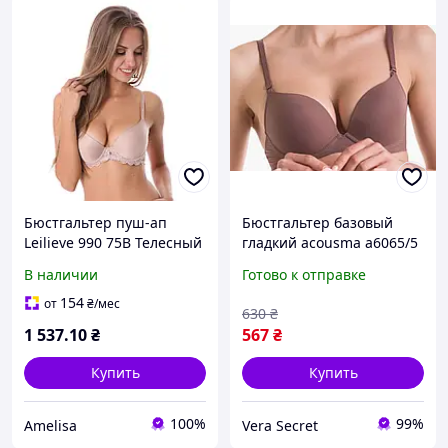
Бюстгальтер пуш-ап
Бюстгальтер базовый
Leilieve 990 75B Телесный
гладкий acousma a6065/5
пуш-ап 75C мокко
В наличии
Готово к отправке
154
от
₴
/мес
630
₴
1 537
.10
₴
567
₴
Купить
Купить
100%
99%
Amelisa
Vera Secret