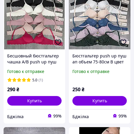
Бесшовный бюстгальтер
Бюстгальтер push up пуш
чашка А/В push up пуш
ап объем 75-80см В цвет
ап цвет бежевый 75-80 А/
синий
Готово к отправке
Готово к отправке
В
5.0
(1)
290
₴
250
₴
Купить
Купить
99%
99%
Бджілка
Бджілка