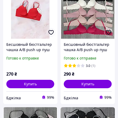
Бесшовный бюстгальтер
Бесшовный бюстгальтер
чашка А/В push up пуш
чашка А/В push up пуш
ап 75 А/В цвет бордовый
ап цвет молочный 75-80
Готово к отправке
Готово к отправке
А/В
3.0
(1)
270
₴
290
₴
Купить
Купить
99%
99%
Бджілка
Бджілка