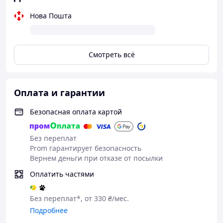
Характеристики:
Нова Пошта
• Модель:
WCG-002
• Материал: сталь
• Профиль металла:
40×40 мм
Смотреть всё
• Толщина металла:
2 мм
• Длина скамьи:
112 см
• Ширина сиденья:
26,5 см
• Ширина основи:
42 см
Оплата и гарантии
• Вес конструкции:
24 кг
• Максимальная нагрузка:
250 кг
Безопасная оплата картой
Характеристики:
Без переплат
• Ширина:
77 / 90 / 105 см
Prom гарантирует безопасность
• Высота:
80 – 140 см
Вернем деньги при отказе от посылки
Отправка в день заказа при
оформлении до 11.00. После
Оплатить частями
11.00 отправка следующего
рабочего дня!
Без переплат*, от 330 ₴/мес.
Подробнее