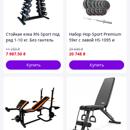
Стойкая елка RN-Sport под
Набор Hop-Sport Premium
ряд 1-10 кг. Без гантель
59кг с лавой HS-1095 и
штангой
11 250
₴
29 640
₴
7 987
.50
₴
20 748
₴
Купить
Купить