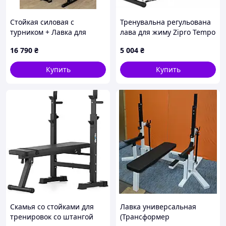
Стойкая силовая с
Тренувальна регульована
турником + Лавка для
лава для жиму Zipro Tempo
жима PROF Powertec RED
з еспандерами
16 790
₴
5 004
₴
Купить
Купить
Скамья со стойками для
Лавка универсальная
тренировок со штангой
(Трансформер