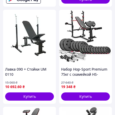
Лавка 090 + Стойки UM
Набор Hop-Sport Premium
0110
75кг с скамейкой HS-
1065HB Pro, штангами и
15 060
₴
27 640
₴
гантелями
10 692
.60
₴
19 348
₴
Купить
Купить