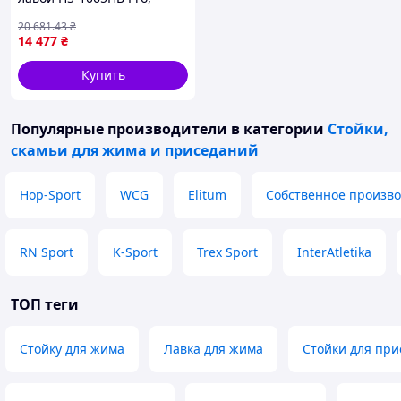
штангой и гантелями
20 681
.43
₴
14 477
₴
Купить
Популярные производители
в категории
Стойки,
скамьи для жима и приседаний
Hop-Sport
WCG
Elitum
Собственное произво
RN Sport
K-Sport
Trex Sport
InterAtletika
ТОП теги
Стойку для жима
Лавка для жима
Стойки для пр