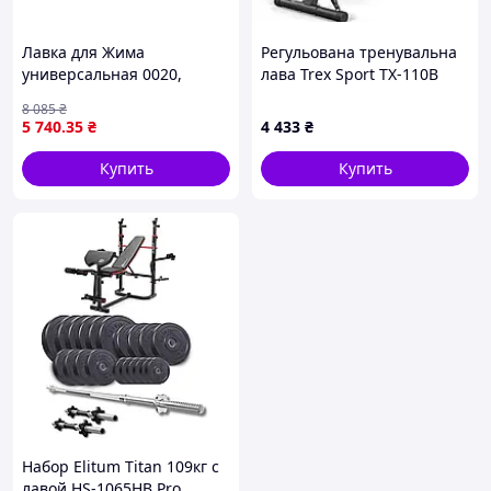
Лавка для Жима
Регульована тренувальна
универсальная 0020,
лава Trex Sport TX-110B
Регулируемые стойки, лава
8 085
₴
Скотта
5 740
.35
₴
4 433
₴
Купить
Купить
Набор Elitum Titan 109кг с
лавой HS-1065HB Pro,