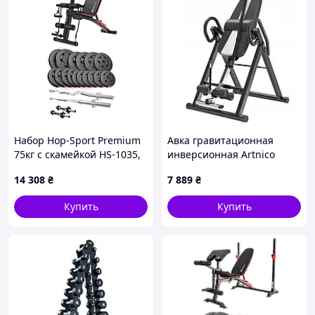
Набор Hop-Sport Premium
Авка гравитационная
75кг с скамейкой HS-1035,
инверсионная Artnico
штангами и гантелями
регулируемая 0–180° до
14 308
₴
7 889
₴
150 кг черная-белая
Купить
Купить