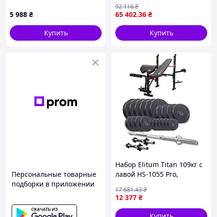
Gymtek XL700 складная
соревновательный)
92 116
₴
5 988
₴
65 402
.36
₴
Купить
Купить
Набор Elitum Titan 109кг с
Персональные товарные
лавой HS-1055 Pro,
подборки в приложении
штангой и гантелями
17 681
.43
₴
12 377
₴
Купить