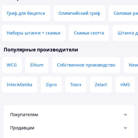
Гриф для бицепса
Олимпийский гриф
Силовая р
Наборы штанги + скамья
Скамья скотта
Штанга д
Популярные производители
WCG
Elitum
Собственное производство
New
InterAtletika
Zipro
Toorx
Zelart
HMS
Покупателям
Продавцам