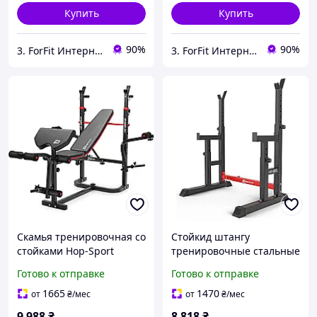
Купить
Купить
90%
90%
3. ForFit Интернет-магазин спортивных товаров
3. ForFit Интернет-магазин спортивных товаров
Скамья тренировочная со
Стойкид штангу
стойками Hop-Sport
тренировочные стальные
1065HB Pпартой Скотта
HOP-SPORT HS-1007L для
Готово к отправке
Готово к отправке
для дома и
дома и спортзала
спортзаланагрузкой до
нагрузка до 400 кг
1665
1470
от
₴
/мес
от
₴
/мес
250 кг с лучшая цена с
лучшая цена с быстрой
9 988
₴
8 818
₴