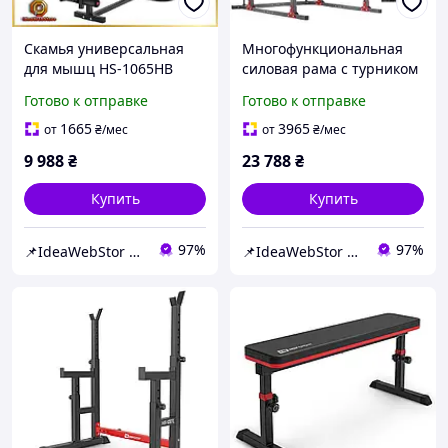
Скамья универсальная
Многофункциональная
для мышц HS-1065HB
силовая рама с турником
Тренировочная скамья и
для жима и приседаний
Готово к отправке
Готово к отправке
стойки,
HS-1009K для дома и
Профессиональная
кросфита
1665
3965
от
₴
/мес
от
₴
/мес
скамья для жима штанги
9 988
₴
23 788
₴
Купить
Купить
97%
97%
📌IdeaWebStor интернет-магазин товаров для спорта
📌IdeaWebStor интернет-магазин товаров для спорта