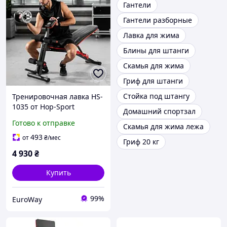
Гантели
Гантели разборные
Лавка для жима
Блины для штанги
Скамья для жима
Гриф для штанги
Стойка под штангу
Тренировочная лавка HS-
1035 от Hop-Sport
Домашний спортзал
Готово к отправке
Скамья для жима лежа
493
от
₴
/мес
Гриф 20 кг
4 930
₴
Купить
99%
EuroWay