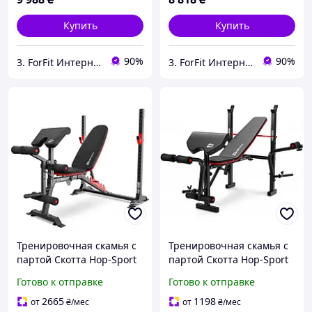
быстрой
Купить
Купить
90%
90%
3. ForFit Интернет-магазин спортивных товаров
3. ForFit Интернет-магазин спортивных товаров
Тренировочная скамья с
Тренировочная скамья с
партой Скотта Hop-Sport
партой Скотта Hop-Sport
HS-1095 186x107x126 см
HS-1055 152х126х110 см
Готово к отправке
Готово к отправке
37 кг Черный
20 кг Черный
2665
1198
от
₴
/мес
от
₴
/мес