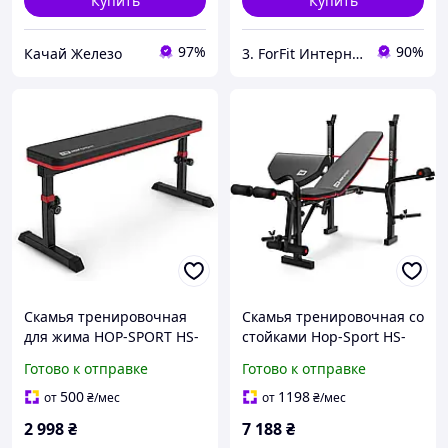
Купить
Купить
97%
90%
Качай Железо
3. ForFit Интернет-магазин спортивных товаров
Скамья тренировочная
Скамья тренировочная со
для жима HOP-SPORT HS-
стойками Hop-Sport HS-
1025 PRO регулируемая
1055партой Скотта для
Готово к отправке
Готово к отправке
для дома и спортзала
дома и
нагрузка до 200 кг
спортзаланагрузкой до
500
1198
от
₴
/мес
от
₴
/мес
лучшая цена с быстрой
250 кг с лучшая цена с
2 998
₴
7 188
₴
быстрой