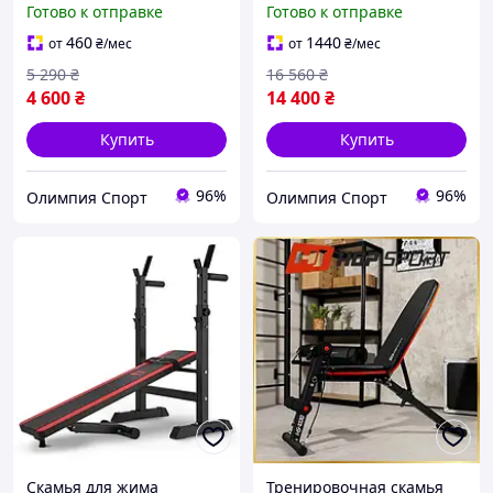
Готово к отправке
Готово к отправке
460
1440
от
₴
/мес
от
₴
/мес
5 290
₴
16 560
₴
4 600
₴
14 400
₴
Купить
Купить
96%
96%
Олимпия Спорт
Олимпия Спорт
Скамья для жима
Тренировочная скамья