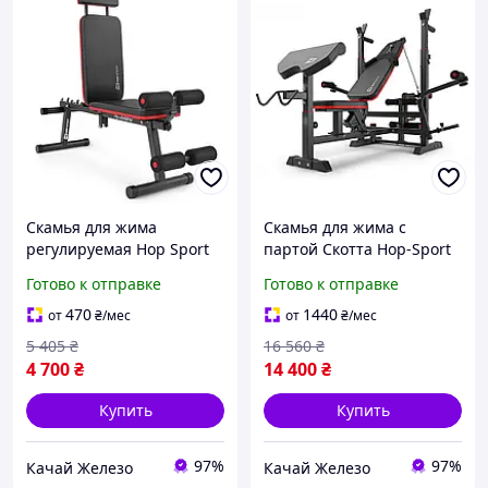
Скамья для жима
Скамья для жима с
регулируемая Hop Sport
партой Скотта Hop-Sport
2040HB складная
Pro 1075
Готово к отправке
Готово к отправке
470
1440
от
₴
/мес
от
₴
/мес
5 405
₴
16 560
₴
4 700
₴
14 400
₴
Купить
Купить
97%
97%
Качай Железо
Качай Железо