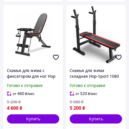
Скамья для жима с
Скамья для жима
фиксатором для ног Hop
складная Hop-Sport 1080
Sport 1030
Готово к отправке
Готово к отправке
460
520
от
₴
/мес
от
₴
/мес
5 290
₴
5 980
₴
4 600
₴
5 200
₴
Купить
Купить