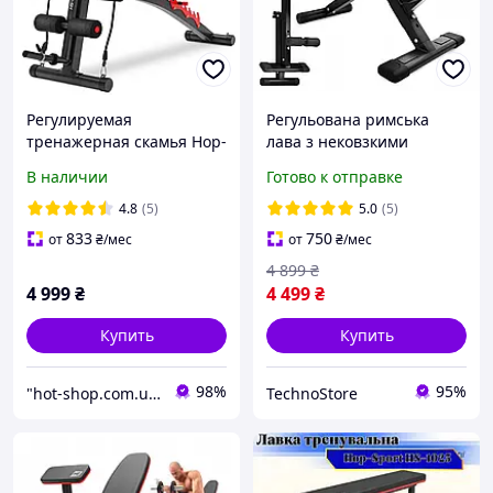
Регулируемая
Регульована римська
тренажерная скамья Hop-
лава з нековзкими
Sport HS-1035 Скамья
ніжками для тренувань
В наличии
Готово к отправке
тренировочная с партой
Hop-Sport HS-1016
Скотта
4.8
(5)
5.0
(5)
833
750
от
₴
/мес
от
₴
/мес
4 899
₴
4 999
₴
4 499
₴
Купить
Купить
98%
95%
"hot-shop.com.ua" - интернет-магазин товаров для кухни, спорта, дома и сада
TechnoStore