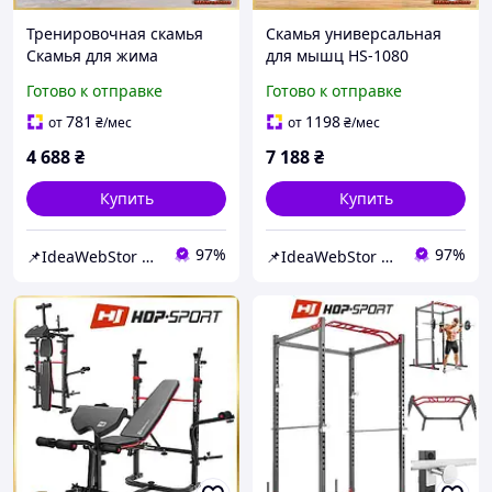
Тренировочная скамья
Скамья универсальная
Скамья для жима
для мышц HS-1080
Спортивная скамья для
Тренировочная скамья и
Готово к отправке
Готово к отправке
силовых упражнений и
стойки,
фитнеса дома HS2040HB
Профессиональная
781
1198
от
₴
/мес
от
₴
/мес
скамья для жима штанги
4 688
₴
7 188
₴
Купить
Купить
97%
97%
📌IdeaWebStor интернет-магазин товаров для спорта
📌IdeaWebStor интернет-магазин товаров для спорта