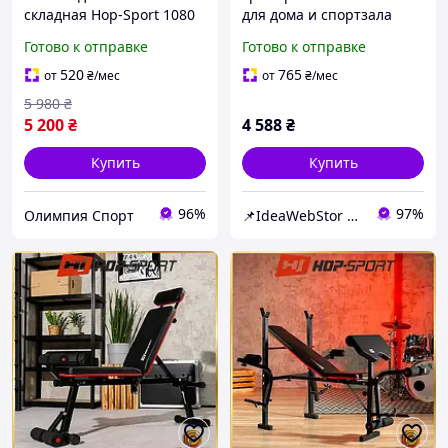
складная Hop-Sport 1080
для дома и спортзала
регулируемая с
Готово к отправке
Готово к отправке
эспандерами Спортивная
скамья для тренировок
520
765
от
₴
/мес
от
₴
/мес
HopSport
5 980
₴
5 200
₴
4 588
₴
Купить
Купить
96%
97%
Олимпия Спорт
📌IdeaWebStor интернет-магазин товаров для спорта