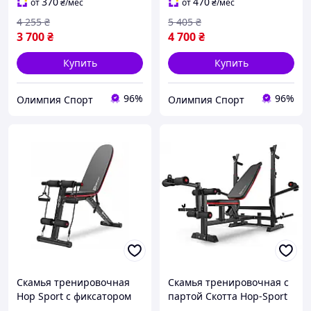
370
470
от
₴
/мес
от
₴
/мес
4 255
₴
5 405
₴
3 700
₴
4 700
₴
Купить
Купить
96%
96%
Олимпия Спорт
Олимпия Спорт
Скамья тренировочная
Скамья тренировочная с
Hop Sport с фиксатором
партой Скотта Hop-Sport
для ног без стоек
Pro регулируемая