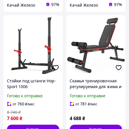
97%
97%
Качай Железо
Качай Железо
Стойки под штанги Hop-
Скамья тренировочная
Sport 1006
регулируемая для жима и
пресса HS-2040 HB для
Готово к отправке
Готово к отправке
дома и
спортзаланагрузкой до
760
781
от
₴
/мес
от
₴
/мес
150 кг лучшая цена с
8 740
₴
быстрой
7 600
₴
4 688
₴