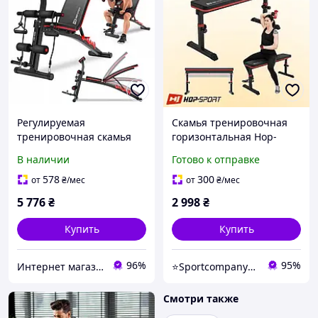
Регулируемая
Скамья тренировочная
тренировочная скамья
горизонтальная Hop-
Hop-Sport HS-1035 с
Sport HS-1025 Pro для
В наличии
Готово к отправке
жимом для ног,
жима стальная
проповедником и
конструкция регулировка
578
300
от
₴
/мес
от
₴
/мес
эспандерами
высоты до 200 кг
5 776
₴
2 998
₴
Купить
Купить
96%
95%
Интернет магазин Store7
⭐️Sportcompany⭐️ Інтернет магазин спортивних товарів⭐️
Смотри также