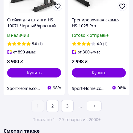
Стойки для штанги HS-
Тренировочная скамья
1007L Черный/красный
HS-1025 Pro
В наличии
Готово к отправке
5.0
(1)
4.0
(1)
890
300
от
₴
/мес
от
₴
/мес
8 900
₴
2 998
₴
Купить
Купить
98%
98%
Sport-Home.com.ua Интернет-магазин спортивых товаров для дома и спортзалов
Sport-Home.com.ua Интернет-магазин спортивых товаров для дома и спортзалов
1
2
3
...
Показано 1 - 29 товаров из 2000+
Смотри также