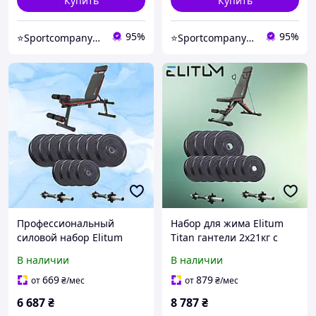
Купить
Купить
95%
95%
⭐️Sportcompany⭐️ Інтернет магазин спортивних товарів⭐️
⭐️Sportcompany⭐️ Інтернет магазин спортивних товарів⭐️
Профессиональный
Набор для жима Elitum
силовой набор Elitum
Titan гантели 2х21кг с
Titan гантели 2х26кг с
тренировочной
В наличии
В наличии
регулируемой скамейкой
скамейкой Hop-Sport HS-
Hop-Sport HS-2040 HB
2080 HB
669
879
от
₴
/мес
от
₴
/мес
композитные диски ABS
6 687
₴
8 787
₴