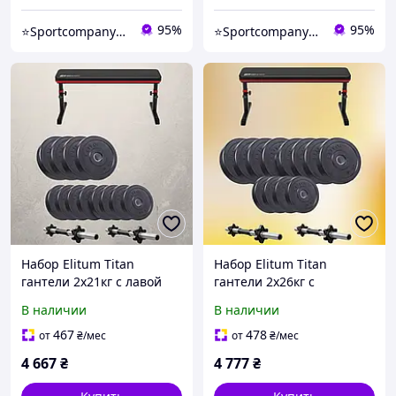
95%
95%
⭐️Sportcompany⭐️ Інтернет магазин спортивних товарів⭐️
⭐️Sportcompany⭐️ Інтернет магазин спортивних товарів⭐️
Набор Elitum Titan
Набор Elitum Titan
гантели 2х21кг с лавой
гантели 2х26кг с
HS-1025 Pro домашний
скамейкой HS-1025 Pro
В наличии
В наличии
комплект для силовых
универсальный комплект
тренировок
для силовых тренировок
467
478
от
₴
/мес
от
₴
/мес
дома
4 667
₴
4 777
₴