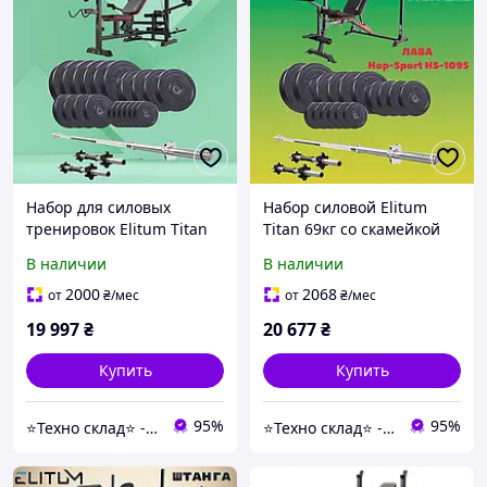
Набор для силовых
Набор силовой Elitum
тренировок Elitum Titan
Titan 69кг со скамейкой
109кг с скамейкой с
HS-1095 штангой и
В наличии
В наличии
партой Скотта HS-1075
гантелями с партой
Pro штангой и гантелями
Скотта
2000
2068
от
₴
/мес
от
₴
/мес
19 997
₴
20 677
₴
Купить
Купить
95%
95%
⭐️Техно склад⭐️ - лідери продажів продукції, завдяки новим технологіям.
⭐️Техно склад⭐️ - лідери продажів продукції, завдяки новим технологіям.