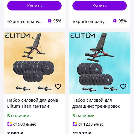
Купить
Купить
95%
95%
⭐️Sportcompany⭐️ Інтернет магазин спортивних товарів⭐️
⭐️Sportcompany⭐️ Інтернет магазин спортивних товарів⭐️
Набор силовой для дома
Набор силовой для
Elitum Titan гантели
домашних тренировок
2х26кг с тренировочной
Elitum Titan гантели
В наличии
В наличии
скамейкой Hop-Sport HS-
2х21кг с регулируемой
2080 HB
скамейкой Hop-Sport HS-
900
1238
от
₴
/мес
от
₴
/мес
2090 HB
8 997
₴
12 377
₴