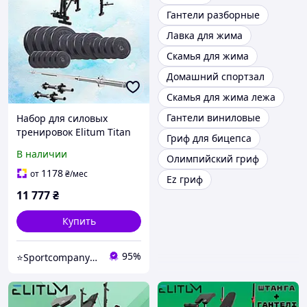
Гантели разборные
Лавка для жима
Скамья для жима
Домашний спортзал
Скамья для жима лежа
Гантели виниловые
Набор для силовых
тренировок Elitum Titan
Гриф для бицепса
89кг с лавой HS-1055 Pro
В наличии
Олимпийский гриф
штангой и гантелями
1178
от
₴
/мес
Ez гриф
11 777
₴
Купить
95%
⭐️Sportcompany⭐️ Інтернет магазин спортивних товарів⭐️