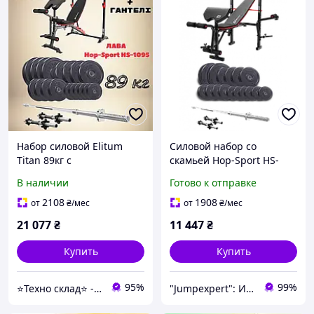
Набор силовой Elitum
Силовой набор со
Titan 89кг с
скамьей Hop-Sport HS-
универсальной
1055 со штангой и
В наличии
Готово к отправке
скамейкой HS-1095 с
дисками Elitum Titan 68 кг
партой Скотта штангой и
16 шт с ABS покрытием
2108
1908
от
₴
/мес
от
₴
/мес
гантелями
21 077
₴
11 447
₴
Купить
Купить
95%
99%
⭐️Техно склад⭐️ - лідери продажів продукції, завдяки новим технологіям.
"Jumpexpert": Интернет-магазин товаров для активного отдыха и спорта!