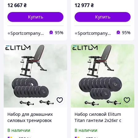
тренировок
12 667
₴
12 977
₴
Купить
Купить
95%
95%
⭐️Sportcompany⭐️ Інтернет магазин спортивних товарів⭐️
⭐️Sportcompany⭐️ Інтернет магазин спортивних товарів⭐️
Набор для домашних
Набор силовой Elitum
силовых тренировок
Titan гантели 2х26кг с
Elitum Titan гантели
тренировочной
В наличии
В наличии
2х21кг с
регулируемой скамейкой