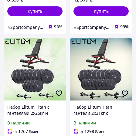
Купить
Купить
95%
95%
⭐️Sportcompany⭐️ Інтернет магазин спортивних товарів⭐️
⭐️Sportcompany⭐️ Інтернет магазин спортивних товарів⭐️
Набор Elitum Titan с
Набор Elitum Titan
гантелями 2х26кг и
гантели 2х31кг с
профессиональной
профессиональной
В наличии
В наличии
регулируемой лавкой
лавкой Hop-Sport HS-2090
Hop-Sport HS-2090 HB
HB для домашних
1267
1298
от
₴
/мес
от
₴
/мес