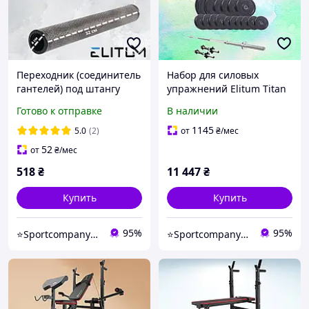
Переходник (соединитель
Набор для силовых
гантелей) под штангу
упражнений Elitum Titan
30мм длина 32см черный
68кг с лавой HS-1055 Pro с
Готово к отправке
В наличии
партой Скотта штангой и
гантелями
1145
5.0
(2)
от
₴
/мес
52
от
₴
/мес
518
₴
11 447
₴
Купить
Купить
95%
95%
⭐️Sportcompany⭐️ Інтернет магазин спортивних товарів⭐️
⭐️Sportcompany⭐️ Інтернет магазин спортивних товарів⭐️