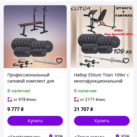
Профессиональный
Набор Elitum Titan 109кг с
силовой комплект для
многофункциональной
домашних тренировок
скамейкой HS-1095
В наличии
В наличии
Elitum Titan 109кг с лавой
штангой и гантелями
HS-1080 штангой и
978
2171
от
₴
/мес
от
₴
/мес
гантелями
9 777
₴
21 707
₴
Купить
Купить
95%
95%
⭐️Sportcompany⭐️ Інтернет магазин спортивних товарів⭐️
⭐️Техно склад⭐️ - лідери продажів продукції, завдяки новим технологіям.