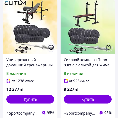
Универсальный
Силовой комплект Titan
домашний тренажерный
89кг с люлькой для жима
комплекс набор Elitum
и силовых упражнений
В наличии
В наличии
Titan 109кг с лавой HS-
HS-1080 штангой и
1055 Pro штангой и
гантелями
1238
923
от
₴
/мес
от
₴
/мес
гантелями
12 377
₴
9 227
₴
Купить
Купить
95%
95%
⭐️Sportcompany⭐️ Інтернет магазин спортивних товарів⭐️
⭐️Sportcompany⭐️ Інтернет магазин спортивних товарів⭐️