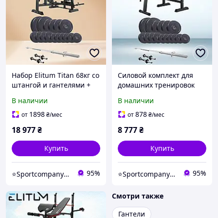
Набор Elitum Titan 68кг со
Силовой комплект для
штангой и гантелями +
домашних тренировок
тренировочная скамья
Elitum Titan 68кг с
В наличии
В наличии
HS-1075 Pro с партой
скамейкой HS-1080
Скотта
штангой и гантелями
1898
878
от
₴
/мес
от
₴
/мес
18 977
₴
8 777
₴
Купить
Купить
95%
95%
⭐️Sportcompany⭐️ Інтернет магазин спортивних товарів⭐️
⭐️Sportcompany⭐️ Інтернет магазин спортивних товарів⭐️
Смотри также
Гантели