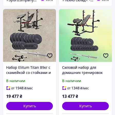
Набор Elitum Titan 89кг с
Силовой набор для
скамейкой со стойками и
домашних тренировок
партой СкоттаHS-1075 Pro
Elitum Titan 68кг с
В наличии
В наличии
штангой и гантелями
многофункциональной
скамейкой HS-1065HB Pro
1948
1348
от
₴
/мес
от
₴
/мес
штангой и гантелями
19 477
₴
13 477
₴
Купить
Купить