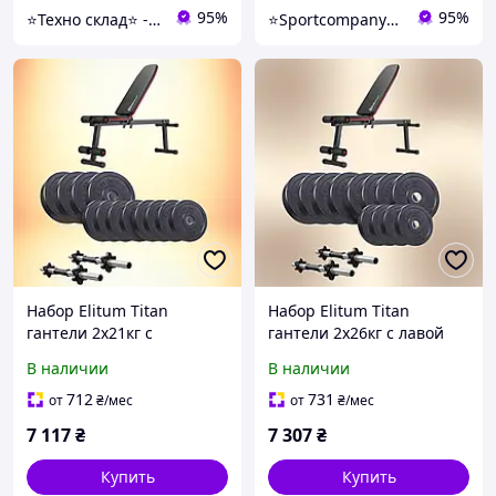
95%
95%
⭐️Техно склад⭐️ - лідери продажів продукції, завдяки новим технологіям.
⭐️Sportcompany⭐️ Інтернет магазин спортивних товарів⭐️
Набор Elitum Titan
Набор Elitum Titan
гантели 2х21кг с
гантели 2х26кг с лавой
скамейкой HS-1010 Pro
HS-1010 Pro мощный
В наличии
В наличии
оптимальный комплект
комплект для домашних
для силовых занятий
силовых тренировок
712
731
от
₴
/мес
от
₴
/мес
дома
7 117
₴
7 307
₴
Купить
Купить