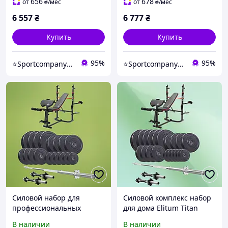
многофункциональной
HS-1030 F
656
678
от
₴
/мес
от
₴
/мес
скамейкой HS-1030 F
6 557
₴
6 777
₴
Купить
Купить
95%
95%
⭐️Sportcompany⭐️ Інтернет магазин спортивних товарів⭐️
⭐️Sportcompany⭐️ Інтернет магазин спортивних товарів⭐️
Силовой набор для
Силовой комплекс набор
профессиональных
для дома Elitum Titan
домашних тренировок
109кг с лавой HS-1065HB
В наличии
В наличии