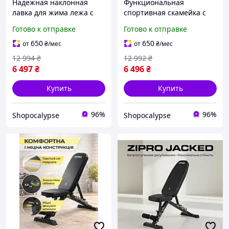
Надежная наклонная
Функциональная
лавка для жима лежа с
спортивная скамейка с
регулируемой высотой и
защитным покрытием
Готово к отправке
Готово к отправке
прочной металлической
для эффективных
конструкцией
тренировок всего тела
650
650
от
₴
/мес
от
₴
/мес
12 994
₴
12 992
₴
6 497
₴
6 496
₴
Купить
Купить
96%
96%
Shopocalypse
Shopocalypse