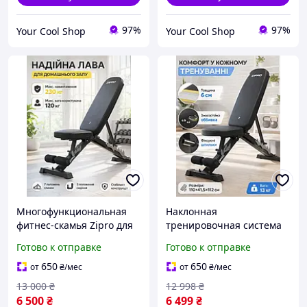
97%
97%
Your Cool Shop
Your Cool Shop
Многофункциональная
Наклонная
фитнес-скамья Zipro для
тренировочная система
комплексных
для домашнего спортзала
Готово к отправке
Готово к отправке
упражнений на мышцы
с высокой допустимой
корпуса с гибкой
нагрузкой и настройкой
650
650
от
₴
/мес
от
₴
/мес
регулировкой положения
положения конструкции
13 000
₴
12 998
₴
6 500
₴
6 499
₴