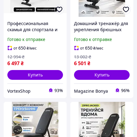
Профессиональная
Домашний тренажёр для
скамья для спортзала и
укрепления брюшных
дома, складная
мышц и выполнения
Готово к отправке
Готово к отправке
регулируемая
упражнений с
конструкция для жима
регулируемой спинкой и
650
650
от
₴
/мес
от
₴
/мес
лежа под разными
устойчивой опорной
12 994
₴
13 002
₴
углами
системой
6 497
₴
6 501
₴
Купить
Купить
93%
96%
VortexShop
Magazine Bonya