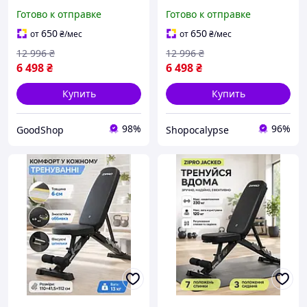
спортзала с регулировкой
пресса с регулировкой
Готово к отправке
Готово к отправке
угла по высоте,
положения спинки и
тренировочная
сиденья
650
650
от
₴
/мес
от
₴
/мес
регулируемая скамья для
12 996
₴
12 996
₴
жима лежа
6 498
₴
6 498
₴
Купить
Купить
98%
96%
GoodShop
Shopocalypse