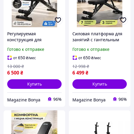
Регулируемая
Силовая платформа для
конструкция для
занятий с гантельным
выполнения жимовых
инвентарём и штангой с
Готово к отправке
Готово к отправке
упражнений под
защитным покрытием
отрицательным наклоном
против коррозии металла
650
650
от
₴
/мес
от
₴
/мес
с усиленной опорной
13 000
₴
12 998
₴
рамой
6 500
₴
6 499
₴
Купить
Купить
96%
96%
Magazine Bonya
Magazine Bonya