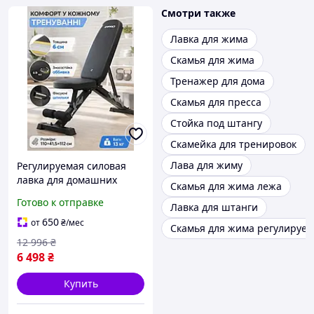
Смотри также
Лавка для жима
Скамья для жима
Тренажер для дома
Скамья для пресса
Стойка под штангу
Скамейка для тренировок
Лава для жиму
Регулируемая силовая
лавка для домашних
Скамья для жима лежа
тренировок с высокой
Готово к отправке
Лавка для штанги
грузоподъемностью и
наклоном вниз
650
от
₴
/мес
Скамья для жима регулируе
12 996
₴
6 498
₴
Купить