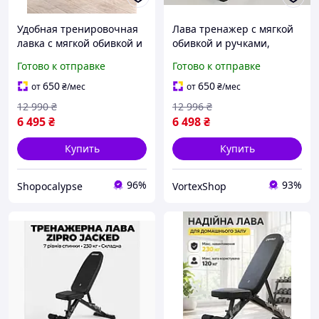
Удобная тренировочная
Лава тренажер с мягкой
лавка с мягкой обивкой и
обивкой и ручками,
несколькими
регулируемая скамья для
Готово к отправке
Готово к отправке
положениями наклона
жима и упражнений на
для силовых упражнений
пресс, удобная
650
650
от
₴
/мес
от
₴
/мес
конструкция для силовых
12 990
₴
12 996
₴
6 495
₴
6 498
₴
Купить
Купить
96%
93%
Shopocalypse
VortexShop