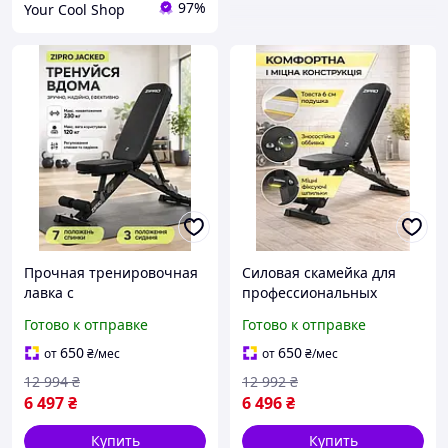
97%
Your Cool Shop
Прочная тренировочная
Силовая скамейка для
лавка с
профессиональных
антикоррозийным
тренировок с мягкой
Готово к отправке
Готово к отправке
покрытием для занятий с
поверхностью и
гантелями и штангой
изменением угла наклона
650
650
от
₴
/мес
от
₴
/мес
дома
12 994
₴
12 992
₴
6 497
₴
6 496
₴
Купить
Купить