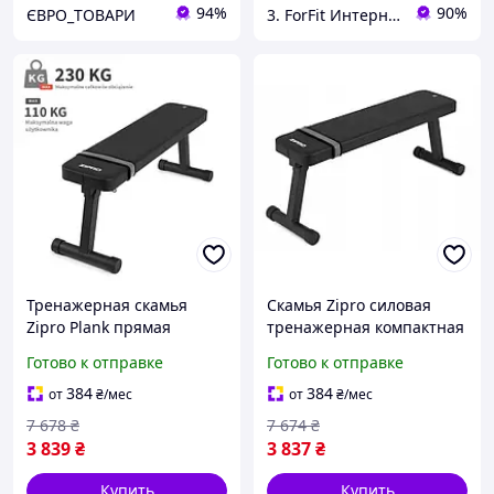
94%
90%
ЄВРО_ТОВАРИ
3. ForFit Интернет-магазин спортивных товаров
Тренажерная скамья
Скамья Zipro силовая
Zipro Plank прямая
тренажерная компактная
модель для жима лежа,
и надежная модель для
Готово к отправке
Готово к отправке
силовых тренировок с
домашних тренировок
мягкой обивкой и
универсальный
384
384
от
₴
/мес
от
₴
/мес
устойчивой конструкцией
компактный тренажер
7 678
₴
7 674
₴
3 839
₴
3 837
₴
Купить
Купить