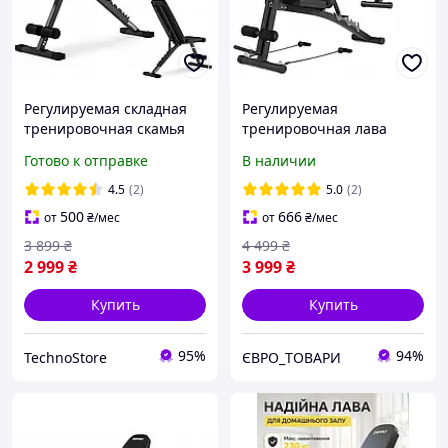
Регулируемая складная
Регулируемая
тренировочная скамья
тренировочная лава
Zipro Stride
Zipro Volume
Готово к отправке
В наличии
4.5
(2)
5.0
(2)
500
666
от
₴
/мес
от
₴
/мес
3 899
₴
4 499
₴
2 999
₴
3 999
₴
Купить
Купить
95%
94%
TechnoStore
ЄВРО_ТОВАРИ