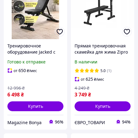
Тренировочное
Прямая тренировочная
оборудование Jacked с
скамейка для жима Zipro
мягкими
Готово к отправке
В наличии
поддерживающими
элементами и
650
от
₴
/мес
5.0
(1)
изменяемым положением
625
от
₴
/мес
спинки для фитнеса
12 996
₴
4 249
₴
6 498
₴
3 749
₴
Купить
Купить
96%
94%
Magazine Bonya
ЄВРО_ТОВАРИ