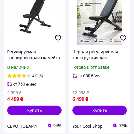
Регулируемая
Чёрная регулируемая
тренировочная скамейка
конструкция для
для жима Zipro Jacked
спортивных упражнений
В наличии
Готово к отправке
на верхнюю часть тела с
несколькими вариантами
650
4.0
(5)
от
₴
/мес
установки наклона
750
от
₴
/мес
4 999
₴
12 998
₴
4 499
₴
6 499
₴
Купить
Купить
94%
97%
ЄВРО_ТОВАРИ
Your Cool Shop