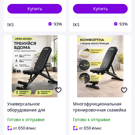
Купить
Купить
93%
93%
IKS
IKS
Универсальное
Многофункциональная
оборудование для
тренировочная скамейка
домашних силовых
Jacked для
Готово к отправке
Готово к отправке
занятий с металлической
профессиональных
защитой поверхности и
силовых тренировок с
650
650
от
₴
/мес
от
₴
/мес
поддержкой работы со
мягкой обивкой и