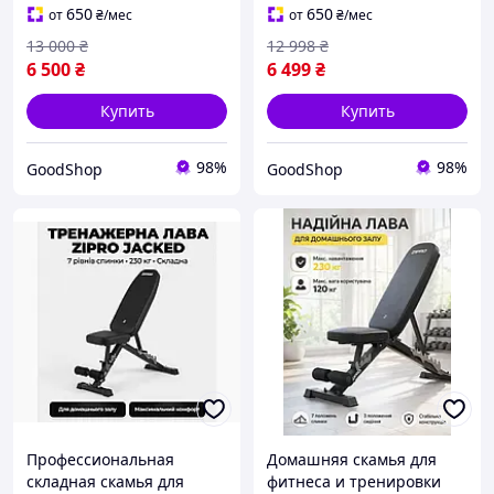
многофункциональная
пресса, скамейка для
650
650
от
₴
/мес
от
₴
/мес
лава с множеством углов
силовых тренировок
13 000
₴
12 998
₴
наклона
6 500
₴
6 499
₴
Купить
Купить
98%
98%
GoodShop
GoodShop
Профессиональная
Домашняя скамья для
складная скамья для
фитнеса и тренировки