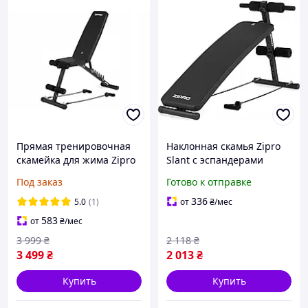
Прямая тренировочная
Наклонная скамья Zipro
скамейка для жима Zipro
Slant с эспандерами
Tempo
имеет большое сиденье,
Под заказ
Готово к отправке
которое обеспечивает
удобную поддержку
336
5.0
(1)
от
₴
/мес
спины во время
583
от
₴
/мес
тренировок
3 999
₴
2 118
₴
3 499
₴
2 013
₴
Купить
Купить