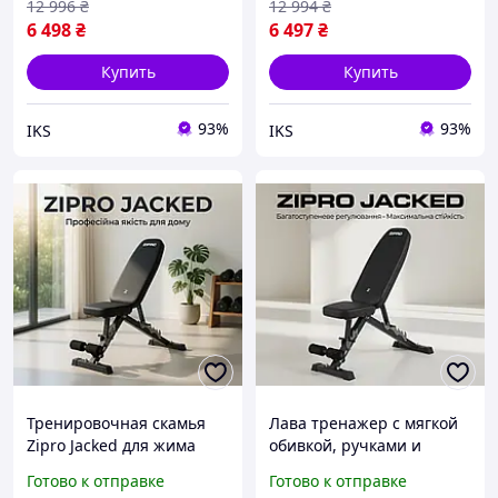
12 996
₴
12 994
₴
снарядами
регулировкой угла
6 498
₴
6 497
₴
Купить
Купить
93%
93%
IKS
IKS
Тренировочная скамья
Лава тренажер с мягкой
Zipro Jacked для жима
обивкой, ручками и
лежа и пресса под углом
удобными регулировками
Готово к отправке
Готово к отправке
вниз,
спинки для жима и