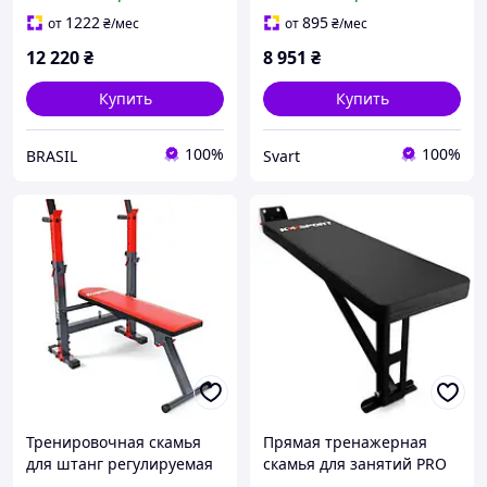
:BRASIL:
products-for-life-
1222
895
от
₴
/мес
от
₴
/мес
12 220
₴
8 951
₴
Купить
Купить
100%
100%
BRASIL
Svart
Тренировочная скамья
Прямая тренажерная
для штанг регулируемая
скамья для занятий PRO
KSSL110 K-SPORT /Svart/ -
KSG010 K-Sport /Svart/ -