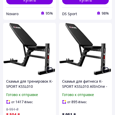
Купить
Купить
95%
98%
Novaro
DS Sport
Скамья для тренировок K-
Скамья для фитнеса K-
SPORT KSSL010
SPORT KSSL010 AllInOne -
market-without-queues-
Готово к отправке
Готово к отправке
1417
895
от
₴
/мес
от
₴
/мес
8 951
₴
8 504
₴
8 951
₴