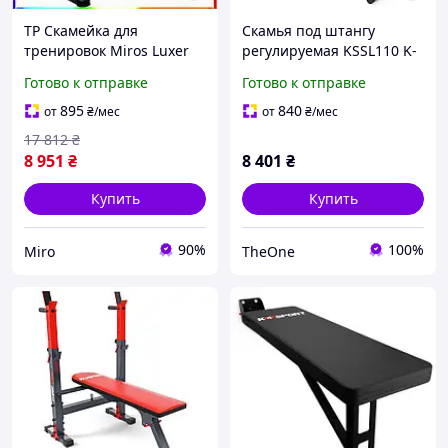
TP Скамейка для
Скамья под штангу
тренировок Miros Luxer
регулируемая KSSL110 K-
многофункциональная с
SPORT "TheOne"
Готово к отправке
Готово к отправке
регулировкой для
домашнего спортзала
895
840
от
₴
/мес
от
₴
/мес
Miro-ll
17 812
₴
8 951
₴
8 401
₴
Купить
Купить
90%
100%
Miro
TheOne