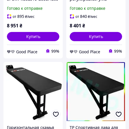
-worry-free-shopping-
KSSL110 K-SPORT
Готово к отправке
Готово к отправке
GoodPlace -worry-free-
shopping-
895
840
от
₴
/мес
от
₴
/мес
8 951
₴
8 401
₴
Купить
Купить
99%
99%
💙💛 Good Place
💙💛 Good Place
Горизонтальная скамья
TP Спортивная лава для