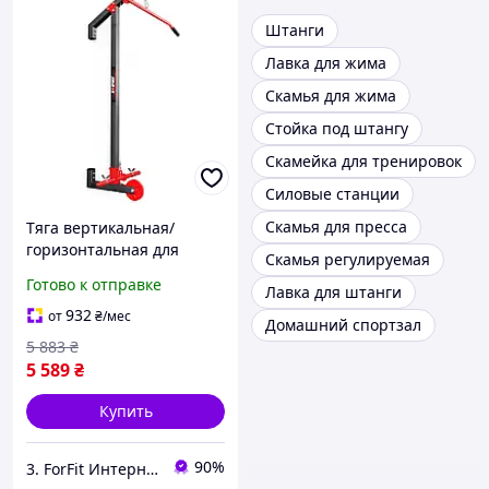
Штанги
Лавка для жима
Скамья для жима
Стойка под штангу
Скамейка для тренировок
Силовые станции
Скамья для пресса
Тяга вертикальная/
горизонтальная для
Скамья регулируемая
монтажа на потолок K-
Готово к отправке
Лавка для штанги
Sport KSSL028 является
многофункциональным и
932
от
₴
/мес
Домашний спортзал
прочным оборудованием
5 883
₴
5 589
₴
Купить
90%
3. ForFit Интернет-магазин спортивных товаров