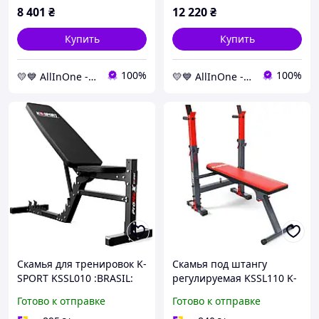
8 401
₴
12 220
₴
Купить
Купить
100%
100%
💛💙 AllInOne - находи все необходимое в одном магазине!
💛💙 AllInOne - находи все необходимое в одном магазине!
Скамья для тренировок K-
Скамья под штангу
SPORT KSSL010 :BRASIL:
регулируемая KSSL110 K-
SPORT :BRASIL:
Готово к отправке
Готово к отправке