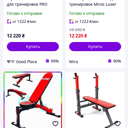
для тренировок PRO
тренировок Miros Luxer
KSG010 K-Sport GoodPlace
высокая прочность 275
Готово к отправке
Готово к отправке
-worry-free-shopping-
кг, удобство
использования Miro-ll
1222
1222
от
₴
/мес
от
₴
/мес
18 330
₴
12 220
₴
12 220
₴
Купить
Купить
99%
90%
💙💛 Good Place
Miro