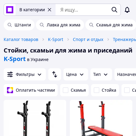
В категории
Штанги
Лавка для жима
Скамья для жима
Каталог товаров
K-Sport
Спорт и отдых
Тренажер
Стойки, скамьи для жима и приседаний
K-Sport
в Украине
Фильтры
Цена
Тип
Назначе
Оплатить частями
Скамья
Стойка
С