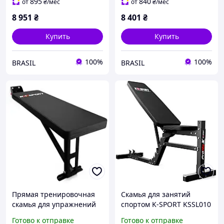
895
840
от
₴
/мес
от
₴
/мес
8 951
₴
8 401
₴
Купить
Купить
100%
100%
BRASIL
BRASIL
Прямая тренировочная
Скамья для занятий
скамья для упражнений
спортом K-SPORT KSSL010
PRO KSG010 K-Sport
/Svart/ -stunning-
Готово к отправке
Готово к отправке