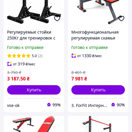
Регулируемые стойки
Многофункциональная
250Кг для тренировок с
регулируемая скамья
штангой из страховкой 2
KSSL110 K-SPORT
Готово к отправке
Готово к отправке
шт KSPORT KSH015
сочетает два вида
оборудования для
1330
5.0
(2)
от
₴
/мес
тренировки рук
319
от
₴
/мес
3 750
₴
8 401
₴
3 187
.50
₴
7 981
₴
Купить
Купить
99%
90%
vse-ok
3. ForFit Интернет-магазин спортивных товаров