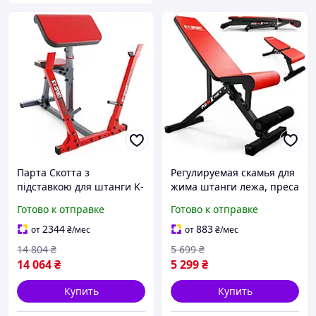
Парта Скотта з
Регулируемая скамья для
підставкою для штанги K-
жима штанги лежа, преса
Sport KSSПарта Скотта с
K-Sport KSSL062
Готово к отправке
Готово к отправке
подстаL115 лучшая цена
тренировочная
с быстрой доставкой по
2344
883
от
₴
/мес
от
₴
/мес
Украине лучшая цена с
14 804
₴
5 699
₴
14 064
₴
5 299
₴
Купить
Купить