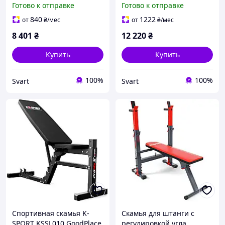
Готово к отправке
Готово к отправке
stunning-products-for-life-
stunning-products-for-life-
840
1222
от
₴
/мес
от
₴
/мес
8 401
₴
12 220
₴
Купить
Купить
100%
100%
Svart
Svart
Спортивная скамья K-
Скамья для штанги с
SPORT KSSL010 GoodPlace
регулировкой угла