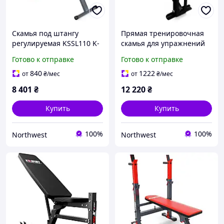
Скамья под штангу
Прямая тренировочная
регулируемая KSSL110 K-
скамья для упражнений
SPORT Northwest
PRO KSG010 K-Sport
Готово к отправке
Готово к отправке
Northwest
840
1222
от
₴
/мес
от
₴
/мес
8 401
₴
12 220
₴
Купить
Купить
100%
100%
Northwest
Northwest