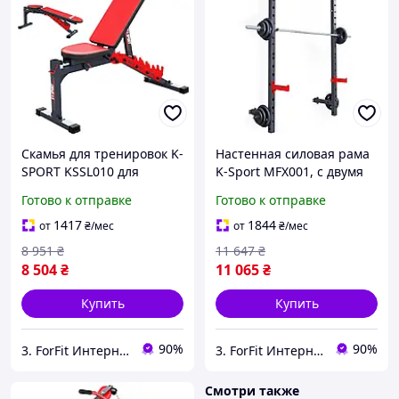
Скамья для тренировок K-
Настенная силовая рама
SPORT KSSL010 для
K-Sport MFX001, с двумя
выполнения
дополнительными
Готово к отправке
Готово к отправке
полноценный силовых
трубами для подвеса
тренировок груди, плеч,
дисков после тренировки
1417
1844
от
₴
/мес
от
₴
/мес
спины
8 951
₴
11 647
₴
8 504
₴
11 065
₴
Купить
Купить
90%
90%
3. ForFit Интернет-магазин спортивных товаров
3. ForFit Интернет-магазин спортивных товаров
Смотри также