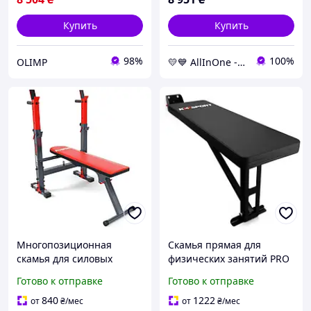
Купить
Купить
98%
100%
OLIMP
💛💙 AllInOne - находи все необходимое в одном магазине!
Многопозиционная
Скамья прямая для
скамья для силовых
физических занятий PRO
тренировок KSSL110 K-
KSG010 K-Sport AllInOne -
Готово к отправке
Готово к отправке
SPORT AllInOne -market-
market-without-queues-
without-queues-
840
1222
от
₴
/мес
от
₴
/мес