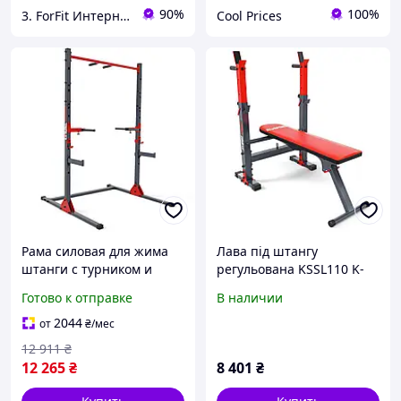
90%
100%
3. ForFit Интернет-магазин спортивных товаров
Cool Prices
Рама силовая для жима
Лава під штангу
штанги с турником и
регульована KSSL110 K-
поручнями K-Sport
SPORT
Готово к отправке
В наличии
KSSL061, серая (KS-317_IL)
2044
от
₴
/мес
12 911
₴
12 265
₴
8 401
₴