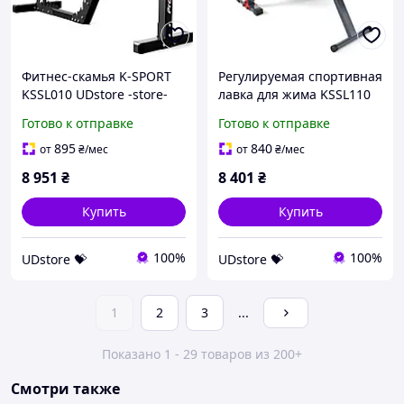
Фитнес-скамья K-SPORT
Регулируемая спортивная
KSSL010 UDstore -store-
лавка для жима KSSL110
with-good-prices-
K-SPORT UDstore -store-
Готово к отправке
Готово к отправке
with-good-prices-
895
840
от
₴
/мес
от
₴
/мес
8 951
₴
8 401
₴
Купить
Купить
100%
100%
UDstore 💝
UDstore 💝
1
2
3
...
Показано 1 - 29 товаров из 200+
Смотри также