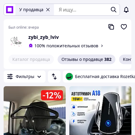
У продавца
Был online:
вчера
zybi_zyb_lviv
100% положительных отзывов
Каталог продавца
Отзывы о продавце
382
Конт
Фильтры
Бесплатная доставка Rozetk