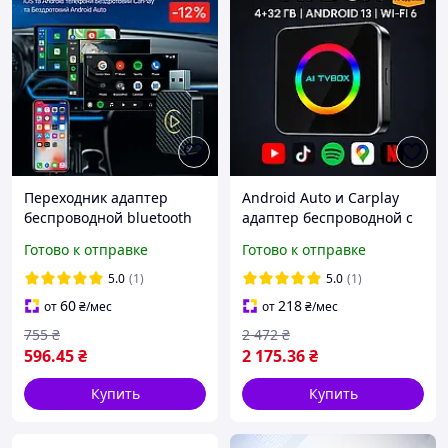
Переходник адаптер
Android Auto и Carplay
беспроводной bluetooth
адаптер беспроводной с
для авто
USB в авто ai box для
Готово к отправке
Готово к отправке
CarPlay/AndroidAuto
заводского CarPlay4/32Gb
5ГГц
5.0
(1)
5.0
(1)
60
218
от
₴
/мес
от
₴
/мес
755
₴
2 472
₴
596
.45
₴
2 175
.36
₴
Купить
Купить