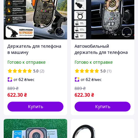
Держатель для телефона
Автомобильный
в машину
держатель для телефона
автомобильный
с беспроводной зарядкой
Готово к отправке
Готово к отправке
автодержатель телефона
15W
в авто подставка для
5.0
(2)
5.0
(1)
айфона крепления в
62
62
от
₴
/мес
от
₴
/мес
салон
889
₴
889
₴
622
.30
₴
622
.30
₴
Купить
Купить