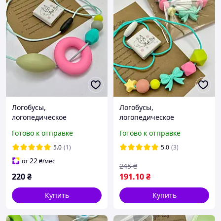
Логобусы,
Логобусы,
логопедическое
логопедическое
ожерелье, логобусины.
ожерелье, логобусины
Готово к отправке
Готово к отправке
5.0
(1)
5.0
(3)
22
от
₴
/мес
245
₴
220
₴
191
.10
₴
Купить
Купить