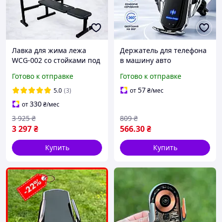
Лавка для жима лежа
Держатель для телефона
WCG-002 со стойками под
в машину авто
штангу лава
автомобильный
Готово к отправке
Готово к отправке
горизонтальная для
подставка телефона для
домашних тренировок
айфона с беспроводной
57
5.0
(3)
от
₴
/мес
для приседаний
зарядкой 15в
330
от
₴
/мес
3 925
₴
809
₴
3 297
₴
566
.30
₴
Купить
Купить