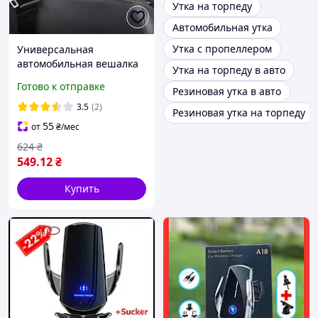
Утка на торпеду
Автомобильная утка
Утка с пропеллером
Универсальная
автомобильная вешалка
Утка на торпеду в авто
на подголовник в машину
Готово к отправке
Резиновая утка в авто
черная
3.5
(2)
Резиновая утка на торпеду
55
от
₴
/мес
624
₴
549
.12
₴
Купить