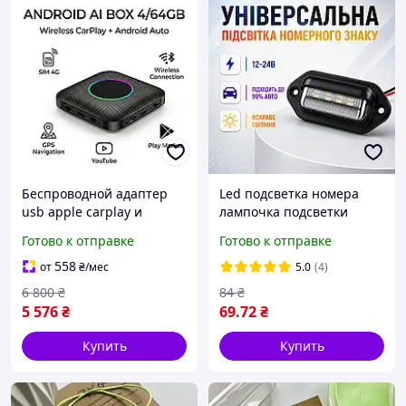
Беспроводной адаптер
Led подсветка номера
usb apple carplay и
лампочка подсветки
Android Auto ai box
номерного знака авто
Готово к отправке
Готово к отправке
приставка в машину авто
подсветка универсальная
4/64Gb
12 в 24 V для грузовиков и
558
от
₴
/мес
5.0
(4)
прицепов белая
6 800
₴
84
₴
5 576
₴
69
.72
₴
Купить
Купить