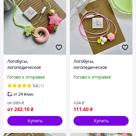
Логобусы,
Логобусы,
логопедическое
логопедическое
ожерелье, логобусины
ожерелье, логобусины.
Готово к отправке
Готово к отправке
5.0
(1)
24
от
₴
/мес
от
269
₴
124
₴
от
242
.10
₴
111
.60
₴
Купить
Купить