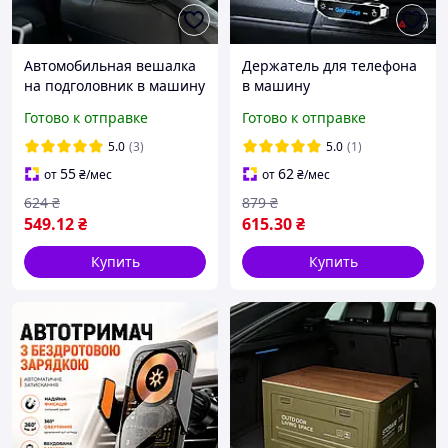
Автомобильная вешалка
Держатель для телефона
на подголовник в машину
в машину
универсальная
автомобильный
Готово к отправке
Готово к отправке
держатель для телефона
с беспроводной зарядкой
5.0
(3)
5.0
(1)
А18 автодержатель для
55
62
от
₴
/мес
от
₴
/мес
айфона
624
₴
879
₴
549
.12
₴
615
.30
₴
Купить
Купить