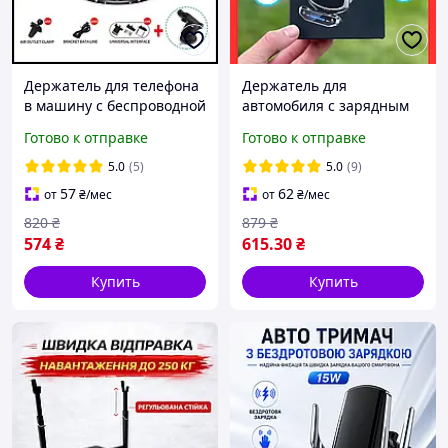
Держатель для телефона
Держатель для
в машину с беспроводной
автомобиля с зарядным
зарядкой, автодержатель
устройством для
Готово к отправке
Готово к отправке
на торпеду и решетку
телефона в машину с
беспроводной зарядкой
5.0
(5)
5.0
(9)
А18
57
62
от
₴
/мес
от
₴
/мес
820
₴
879
₴
574
₴
615
.30
₴
Купить
Купить