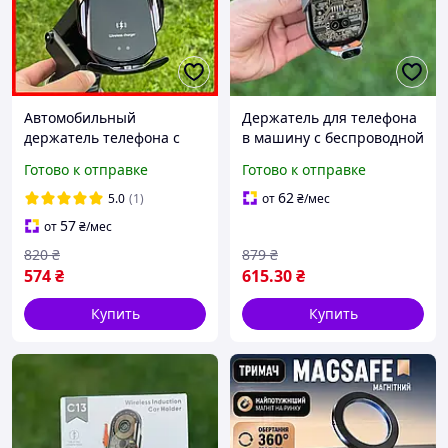
Автомобильный
Держатель для телефона
держатель телефона с
в машину с беспроводной
беспроводной зарядкой
зарядкой 15W
Готово к отправке
Готово к отправке
для автомобиля с
зарядным устройством
62
5.0
(1)
от
₴
/мес
57
от
₴
/мес
820
₴
879
₴
574
₴
615
.30
₴
Купить
Купить