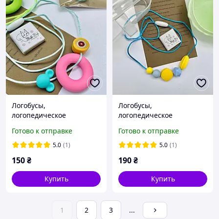
Логобусы,
Логобусы,
логопедическое
логопедическое
ожерелье, логобусины.
ожерелье, логобусины.
Готово к отправке
Готово к отправке
5.0
(1)
5.0
(1)
150
₴
190
₴
Купить
Купить
1
2
3
...