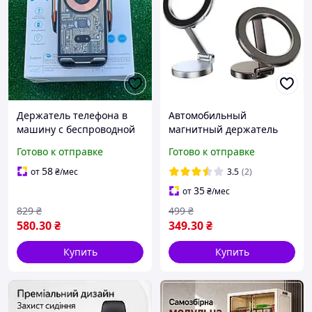
Держатель телефона в
Автомобильный
машину с беспроводной
магнитный держатель
зарядкой,
для телефона в салон
Готово к отправке
Готово к отправке
автомобильный
авто, магнитный
держатель телефона с
держатель для телефона
58
от
₴
/мес
3.5
(2)
беспроводной зарядкой
35
от
₴
/мес
829
₴
499
₴
580
.30
₴
349
.30
₴
Купить
Купить