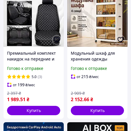
Премиальный комплект
Модульный шкаф для
накидок на передние и
хранения одежды
задние сиденья
50х30х109см сборный
Готово к отправке
Готово к отправке
автомобиля со спинками
пластиковый шкафчик
накидки универсальные
разборной детский на
215
5.0
(3)
от
₴
/мес
черные с белой ошивкой
колесах в комнату шкафа
199
от
₴
/мес
для дома
2 397
₴
2 909
₴
1 989
.51
₴
2 152
.66
₴
Купить
Купить