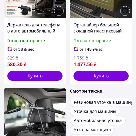
Держатель для телефона
Органайзер большой
в авто автомобильный
складной пластиковый
автодержатель подставка
для авто в багажник
Готово к отправке
Готово к отправке
крепления для айфона в
автомобиля контейнер
машину 15w
для кемпинга 50 л хаки
58
148
от
₴
/мес
от
₴
/мес
ящик туристический
829
₴
1 759
₴
580
.30
₴
1 477
.56
₴
Купить
Купить
Смотри также
Резиновая уточка в машину
Уточка для машины
Автомобильная уточка
Утка на мотоцикл