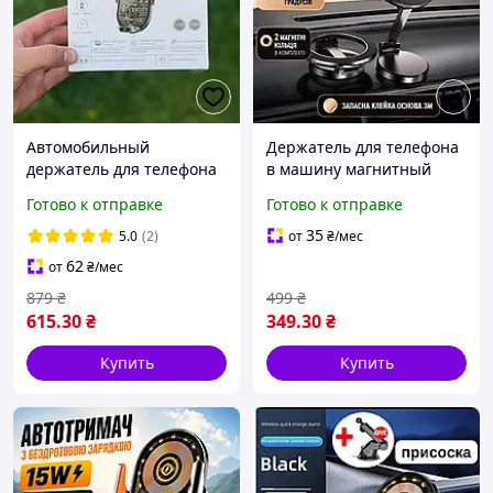
Автомобильный
Держатель для телефона
держатель для телефона
в машину магнитный
с беспроводной зарядкой
Magsafe для авто
Готово к отправке
Готово к отправке
15W
мощный на
двустороннем скотче
35
5.0
(2)
от
₴
/мес
автомобильный
62
от
₴
/мес
879
₴
499
₴
615
.30
₴
349
.30
₴
Купить
Купить