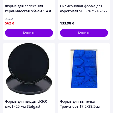
Форма для запекания
Силиконовая форма для
керамическая объем 1 4 л
аэрогриля SF T-2671/T-2672
прямоугольная для кухни
20×20 см с ручками •
787
₴
белая Kamille FK-8289
Многоразовая вставка для
562
₴
133
.98
₴
мультипечи и
аэрофритюрницы SF
Купить
Купить
Форма для пиццы d-360
Форма для выпечки
мм, h-25 мм Stalgast
Транспорт 17,5х28,5см
560361
силиконовая 1х8шт CK1-