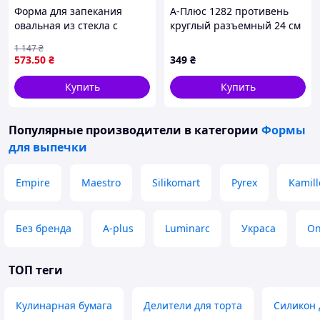
Форма для запекания
А-Плюс 1282 противень
овальная из стекла с
круглый разъемный 24 см
ручками объемом 4,2
C87H14608
1 147
₴
литра от ТМ MARINEX
573
.50
₴
349
₴
Купить
Купить
Популярные производители
в категории
Формы
для выпечки
Empire
Maestro
Silikomart
Pyrex
Kamill
Без бренда
A-plus
Luminarc
Украса
On
ТОП теги
Кулинарная бумага
Делители для торта
Силикон 