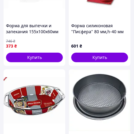
Форма для выпечки и
Форма силиконовая
запекания 155х100х60мм
"Писфера" 80 мм,h-40 мм
ТМ ПОЛИМЕТ для
Martellato SF001/N
746
₴
создания кулинарных
373
₴
601
₴
шедевров
Купить
Купить