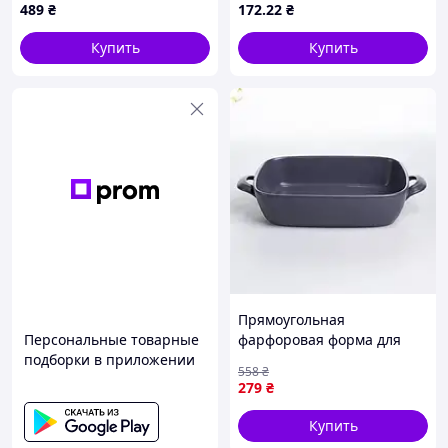
489
₴
172
.22
₴
745 ТМ PRC
Купить
Купить
Прямоугольная
Персональные товарные
фарфоровая форма для
подборки в приложении
выпечки с ручками
558
₴
23х17х5 см серого цвета
279
₴
KS-644
Купить