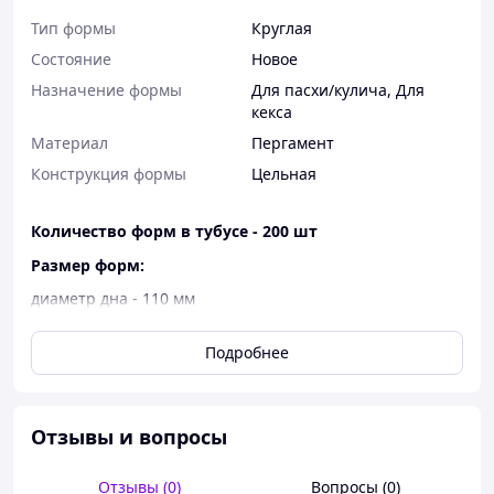
Тип формы
Круглая
Состояние
Новое
Назначение формы
Для пасхи/кулича
,
Для
кекса
Материал
Пергамент
Конструкция формы
Цельная
Количество форм в тубусе - 200 шт
Размер форм:
диаметр дна - 110 мм
высота бортиков - 85 мм
Подробнее
расчетный вес готового изделия - 300 г
цвет - ХВ золото
материал - пергаментная бумага
Отзывы и вопросы
Бумажные формы для пасхальных кексов – это
Отзывы (0)
Вопросы (0)
многофункциональная одноразовая посуда, которая