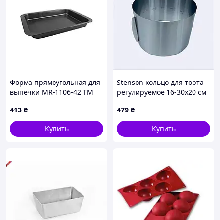
Форма прямоугольная для
Stenson кольцо для торта
выпечки MR-1106-42 ТМ
регулируемое 16-30х20 см
MAESTRO
87948K6C9M
413
₴
479
₴
Купить
Купить