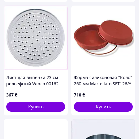
Лист для выпечки 23 см
Форма силиконовая "Коло"
рельефный Winco 00162,
260 мм Martellato SFT126/Y
CX6155014C
367
₴
710
₴
Купить
Купить