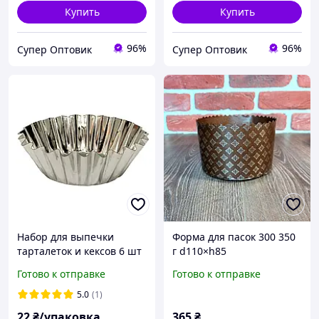
Купить
Купить
96%
96%
Супер Оптовик
Супер Оптовик
Набор для выпечки
Форма для пасок 300 350
тарталеток и кексов 6 шт
г d110×h85
«Итальянские» -
Готово к отправке
Готово к отправке
бумажные формы для
выпечки, 50 шт
5.0
(1)
22
₴/упаковка
365
₴