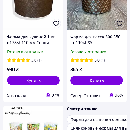
Форма для куличей 1 кг
Форма для пасок 300 350
d178×h110 мм Серия
г d110×h85
Италия бумажная, 50 шт,
«Итальянские» -
Готово к отправке
Готово к отправке
для выпекания Пасхи
бумажные формы для
выпечки, 50 шт
5.0
(1)
5.0
(1)
930
₴
365
₴
Купить
Купить
97%
96%
Хоз-склад
Супер Оптовик
Смотри также
Форма для выпечки орешков
Силиконовые формы для вы