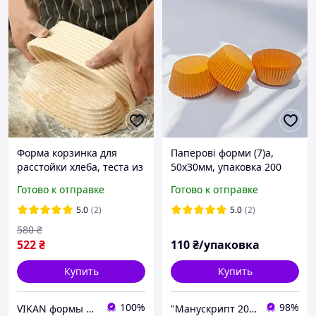
Форма корзинка для
Паперові форми (7)a,
расстойки хлеба, теста из
50x30мм, упаковка 200
ротанга (25*14*8) на 500 г
шт. ПОМАРАНЧЕВІ
Готово к отправке
Готово к отправке
овальная, с чехлом из
льна
5.0
(2)
5.0
(2)
580
₴
522
₴
110
₴/упаковка
Купить
Купить
100%
98%
VIKAN формы для расстойки, плетеные изделия из лозы
"Манускрипт 2012"