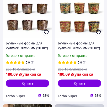
Бумажные формы для
Бумажные формы для
куличей 70х65 мм (50 шт)
куличей 70х65 мм (50 шт)
от Torba Super; Форма
от Torba Super; Форма
Готово к отправке
Готово к отправке
для кулича, краффинов и
для кулича, краффинов и
панеттоне (на 100 г теста)
панеттоне (на 100 г теста)
5.0
(1)
5.0
(1)
Жар-Птица
Жостово
200
.10
₴/упаковка
200
.10
₴/упаковка
180
.09
₴/упаковка
180
.09
₴/упаковка
Купить
Купить
93%
93%
Torba Super
Torba Super