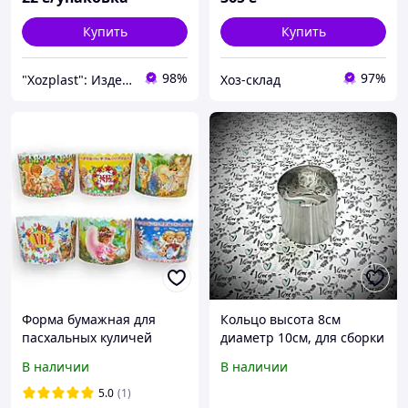
Купить
Купить
98%
97%
"Xozplast": Изделия из пластика, дерева и шерсти, новогодняя продукция оптом и в розницу
Хоз-склад
Форма бумажная для
Кольцо высота 8см
пасхальных куличей
диаметр 10см, для сборки
промасленная 130мм х
и выпечки тортов
В наличии
В наличии
85мм 50шт Ангелочки
(2278544960)
5.0
(1)