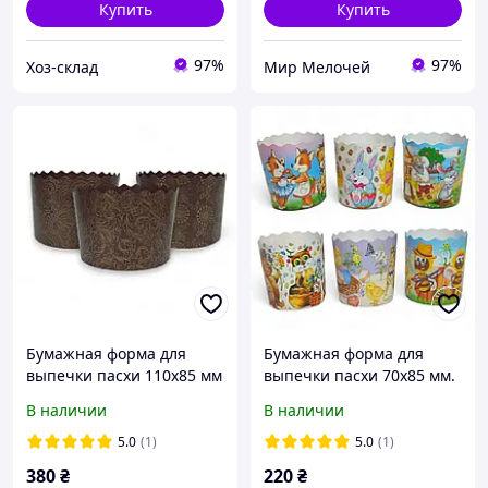
Купить
Купить
97%
97%
Хоз-склад
Мир Мелочей
Бумажная форма для
Бумажная форма для
выпечки пасхи 110х85 мм
выпечки пасхи 70х85 мм.
300 грамм Итальянские
150 грамм Сказочная
В наличии
В наличии
набор 50 шт. (1895487547)
набор 50 шт.
(12846579655)
5.0
(1)
5.0
(1)
380
₴
220
₴