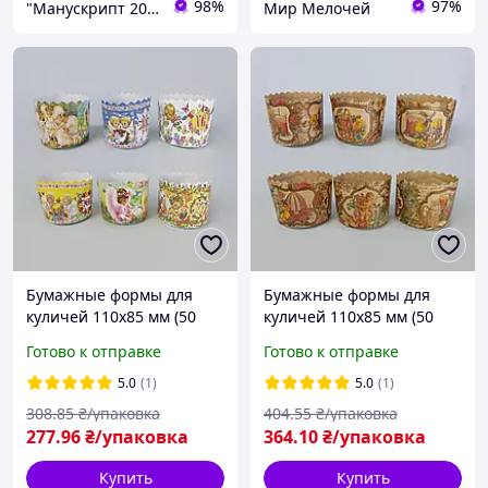
98%
97%
"Манускрипт 2012"
Мир Мелочей
Бумажные формы для
Бумажные формы для
куличей 110х85 мм (50
куличей 110х85 мм (50
шт) от Torba Super;
шт) от Torba Super;
Готово к отправке
Готово к отправке
Форма для кулича,
Форма для кулича,
краффинов и панеттоне
краффинов и панеттоне
5.0
(1)
5.0
(1)
(на 350 г теста) Ассорти
(на 350 г теста) Виктория
308
.85
₴/упаковка
404
.55
₴/упаковка
277
.96
₴/упаковка
364
.10
₴/упаковка
Купить
Купить