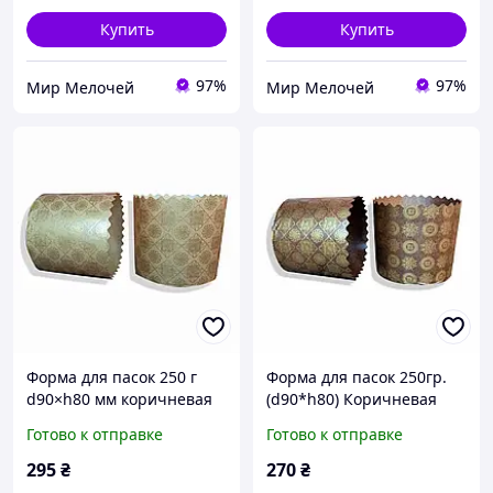
Купить
Купить
97%
97%
Мир Мелочей
Мир Мелочей
Форма для пасок 250 г
Форма для пасок 250гр.
d90×h80 мм коричневая
(d90*h80) Коричневая
Серия No5, бумажная, 50
Серия №6 (50 шт/уп)
Готово к отправке
Готово к отправке
шт для крупной выпечки
295
₴
270
₴