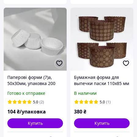
Паперові форми (7)a,
Бумажная форма для
50x30мм, упаковка 200
выпечки пасхи 110х85 мм
шт. БІЛІ
300 грамм Кричневые
Готово к отправке
В наличии
набор 50 шт.
(84632118944)
5.0
(2)
5.0
(1)
104
₴/упаковка
380
₴
Купить
Купить