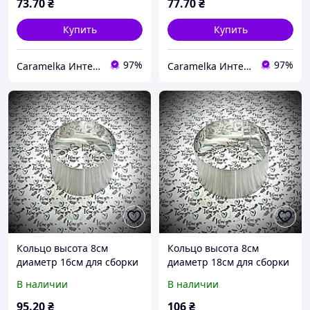
73
.70
₴
77
.70
₴
Купить
Купить
97%
97%
Caramelka Интернет-магазин
Caramelka Интернет-магазин
Кольцо высота 8см
Кольцо высота 8см
диаметр 16см для сборки
диаметр 18см для сборки
и выпечки тортов
и выпечки тортов
В наличии
В наличии
95
.20
₴
106
₴