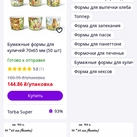
Формы для выпечки хлеба
Топпер
Форма для запекания
Формы для пасок
Формы для панеттоне
Бумажные формы для
куличей 70х65 мм (50 шт)
Формочки для печенья
от Torba Super; Форма
Готово к отправке
Бумажные формы для куличе
для кулича, краффинов и
панеттоне (на 100 г теста)
5.0
(1)
Форма для кексов
Детская
160
.95
₴/упаковка
144
.86
₴/упаковка
Купить
93%
Torba Super