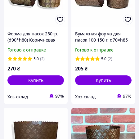
Форма для пасок 250гр.
Бумажная форма для
(d90*h80) Коричневая
пасок 100 150 г, d70×h85
Серия №6 (50 шт/уп)
мм, Итальянские,
Готово к отправке
Готово к отправке
упаковка 50 шт, для
выпечки крупнодных
5.0
(2)
5.0
(2)
пасок
270
₴
205
₴
Купить
Купить
97%
97%
Хоз-склад
Хоз-склад