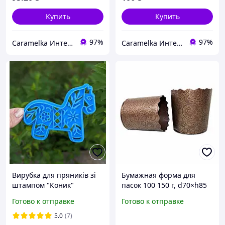
Купить
Купить
97%
97%
Caramelka Интернет-магазин
Caramelka Интернет-магазин
Вирубка для пряників зі
Бумажная форма для
штампом "Коник"
пасок 100 150 г, d70×h85
мм, Итальянские,
Готово к отправке
Готово к отправке
упаковка 50 шт, для
выпечки крупнодных
5.0
(7)