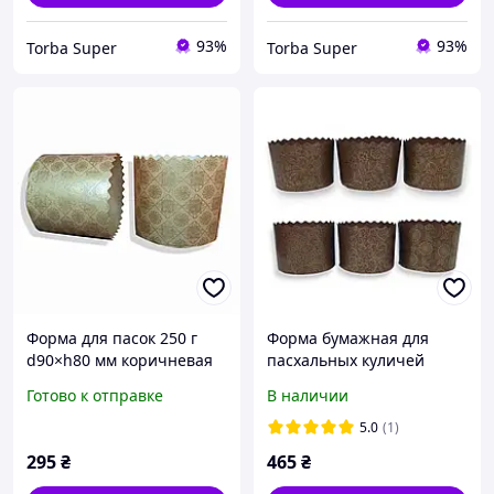
93%
93%
Torba Super
Torba Super
Форма для пасок 250 г
Форма бумажная для
d90×h80 мм коричневая
пасхальных куличей
Серия No5, бумажная, 50
промасленная 130мм х
Готово к отправке
В наличии
шт для крупной выпечки
85мм 50шт Итальянские
(5045487547)
5.0
(1)
295
₴
465
₴