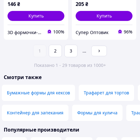
пасок
146
₴
205
₴
Купить
Купить
100%
96%
3D формочки-вирубки для пряників від LEO
Супер Оптовик
1
2
3
...
Показано 1 - 29 товаров из 1000+
Смотри также
Бумажные формы для кексов
Трафарет для тортов
Контейнер для запекания
Формы для кулича
Тра
Популярные производители