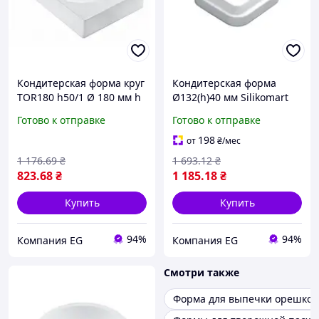
Кондитерская форма круг
Кондитерская форма
TOR180 h50/1 Ø 180 мм h
Ø132(h)40 мм Silikomart
50 мм Silikomart
Gem 600
Готово к отправке
Готово к отправке
198
от
₴
/мес
1 176
.69
₴
1 693
.12
₴
823
.68
₴
1 185
.18
₴
Купить
Купить
94%
94%
Компания EG
Компания EG
Смотри также
Форма для выпечки орешков