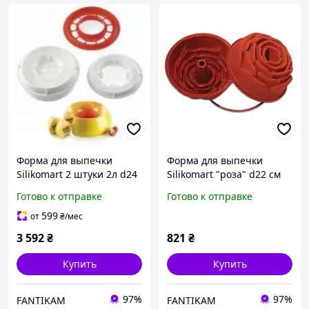
Форма для выпечки
Форма для выпечки
Silikomart 2 штуки 2л d24
Silikomart "роза" d22 см
см h8,5 см силикон (KIT
h10 см силикон (SFT251/C)
Готово к отправке
Готово к отправке
FLAME) с быстрой
с быстрой доставкой по
доставкой по Украине
Украине
599
от
₴
/мес
3 592
₴
821
₴
Купить
Купить
97%
97%
FANTIKAM
FANTIKAM