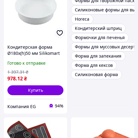
Формы для творожной пасхи
Силиконовые формы для вы
Horeca
Кондитерский шприц
Формочки для печенья
Формы для муссовых десерт
Кондитерская форма
Ø180х(h)50 мм Silikomart
Форма для запекания
Universo 1200
Готово к отправке
Форма для кексов
1 397
.31
₴
Силиконовая форма
978
.12
₴
Купить
94%
Компания EG