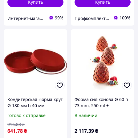
Купить
Купить
99%
100%
Интернет-магазин "TUDOM"
Профкомплект - Сервис
Кондитерская форма круг
Форма силіконова Ø 60 h
Ø 180 мм h 40 мм
73 mm, 550 ml +
Silikomart SFT118/C
пластиковий трей
Готово к отправке
В наличии
916
.83
₴
641
.78
₴
2 117
.39
₴