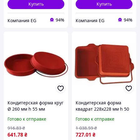
Купить
Купить
94%
94%
Компания EG
Компания EG
Кондитерская форма круг
Кондитерская форма
Ø 260 мм h 55 мм
квадрат 228х228 мм h 50
Silikomart SFT226/C
мм Silikomart SFT306/C
Готово к отправке
Готово к отправке
916
.83
₴
1 038
.59
₴
641
.78
₴
727
.01
₴