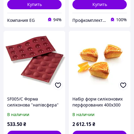
Купить
Купить
94%
100%
Компания EG
Профкомплект - Сервис
SF005/C Форма
Набір форм силіконових
силіконова "напівсфера"
перфорованих 400х300
40 мм, h 20 мм
мм - 2 шт., "трикутник"
В наличии
В наличии
60х60х60 h2
533
.50
₴
2 612
.15
₴