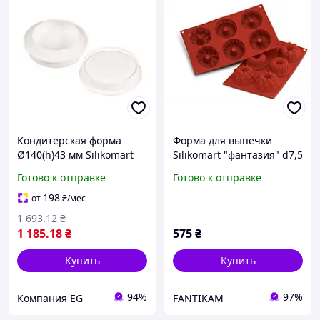
Кондитерская форма
Форма для выпечки
Ø140(h)43 мм Silikomart
Silikomart "фантазия" d7,5
Eclipse 600
см h4 см силикон
Готово к отправке
Готово к отправке
(SF061/C) с быстрой
доставкой по Украине
198
от
₴
/мес
1 693
.12
₴
1 185
.18
₴
575
₴
Купить
Купить
94%
97%
Компания EG
FANTIKAM