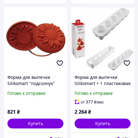
Форма для выпечки
Форма для выпечки
Silikomart "подсолнух"
Silikomart + 1 пластиковая
d26 см h7 см силикон
подставка 5 штук d6,7 см
Готово к отправке
Готово к отправке
(SFT252/C) с быстрой
h7,3 см силикон (RUSSIAN
доставкой по Украине
TALE ) с быстрой
377
от
₴
/мес
доставкой по
821
₴
2 264
₴
Купить
Купить