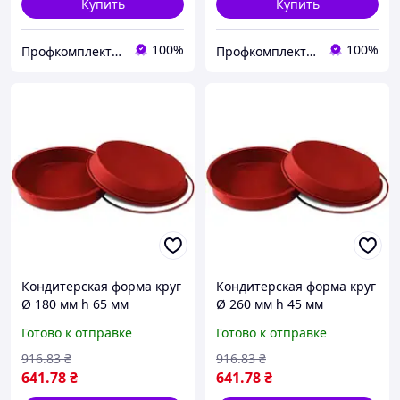
Купить
Купить
100%
100%
Профкомплект - Сервис
Профкомплект - Сервис
Кондитерская форма круг
Кондитерская форма круг
Ø 180 мм h 65 мм
Ø 260 мм h 45 мм
Silikomart SFT180/C
Silikomart SFT126/C
Готово к отправке
Готово к отправке
916
.83
₴
916
.83
₴
641
.78
₴
641
.78
₴