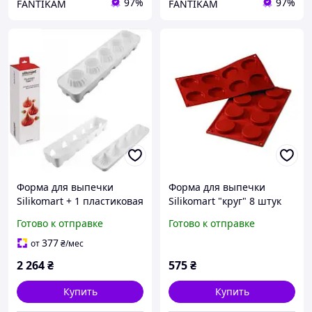
97%
97%
FANTIKAM
FANTIKAM
Форма для выпечки
Форма для выпечки
Silikomart + 1 пластиковая
Silikomart "круг" 8 штук
подставка 5 штук d6,7 см
35мл d6 см h1,2 см
Готово к отправке
Готово к отправке
h7,3 см силикон (RUSSIAN
силикон (SF029/C) с
TALE ) с быстрой
быстрой доставкой по
377
от
₴
/мес
доставкой по
Украине
2 264
₴
575
₴
Купить
Купить