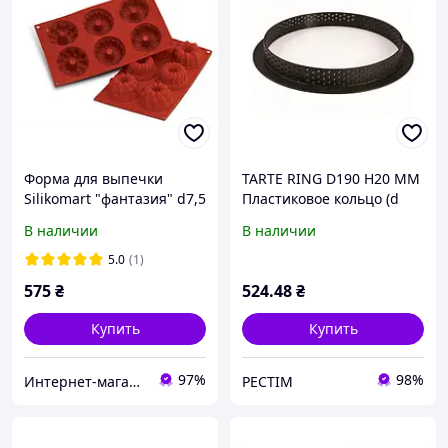
Форма для выпечки
TARTE RING D190 H20 MM
Silikomart "фантазия" d7,5
Пластиковое кольцо (d
см h4 см силикон
190 mm, h 20 mm) 1 шт
В наличии
В наличии
(SF061/C) с быстрой
"Silikomart"
доставкой по Украине
5.0
(1)
575
₴
524
.48
₴
Купить
Купить
97%
98%
Интернет-магазин"FANTIKI"
РЕСТІМ