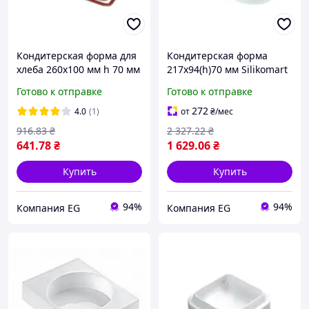
Кондитерская форма для
Кондитерская форма
хлеба 260х100 мм h 70 мм
217x94(h)70 мм Silikomart
Silikomart SFT330/C
Mr Pillow
Готово к отправке
Готово к отправке
272
4.0
(1)
от
₴
/мес
916
.83
₴
2 327
.22
₴
641
.78
₴
1 629
.06
₴
Купить
Купить
94%
94%
Компания EG
Компания EG