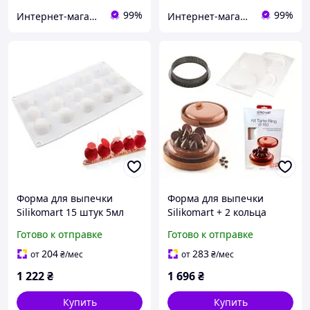
99%
99%
Интернет-магазин "TUDOM"
Интернет-магазин "TUDOM"
Форма для выпечки
Форма для выпечки
Silikomart 15 штук 5мл
Silikomart + 2 кольца
d2,2 см h1,9 см силикон
150мл d12,2 см h2 см
Готово к отправке
Готово к отправке
(Truffles 5) с быстрой
силикон (KIT Tarte Ring
доставкой по Украине
150) с быстрой доставкой
204
283
от
₴
/мес
от
₴
/мес
по Украине
1 222
₴
1 696
₴
Купить
Купить