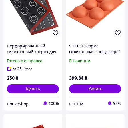
Перфорированный
SF001/C Форма
силиконовый коврик для
силиконовая "полусфера"
выпечки, макарон, теста,
80 мм, h 40 мм
Готово к отправке
В наличии
антипригарный,
"Silikomart"
термостойкий 40x50
25
от
₴
/мес
250
₴
399
.84
₴
Купить
Купить
100%
98%
HouseShop
РЕСТІМ