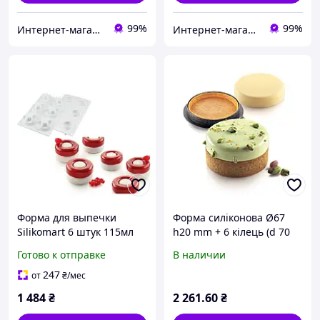
99%
99%
Интернет-магазин "TUDOM"
Интернет-магазин "TUDOM"
Форма для выпечки
Форма силіконова Ø67
Silikomart 6 штук 115мл
h20 mm + 6 кілець (d 70
d6,5 см h4 см силикон
mm, h 20 mm) - 1*6
Готово к отправке
В наличии
(GAME 115) с быстрой
форма
доставкой по Украине
247
от
₴
/мес
1 484
₴
2 261
.60
₴