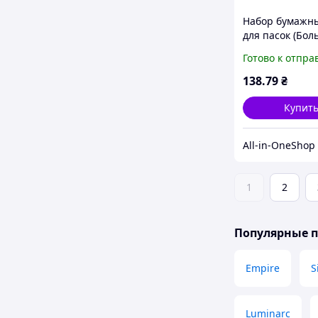
Набор бумажн
для пасок (Бо
Паска) (6шт ра
Готово к отпра
размеров) ТМ 
138
.79
₴
Купит
All-in-OneShop
1
2
Популярные 
Empire
S
Luminarc