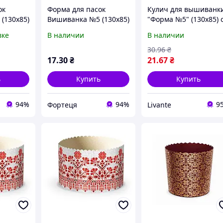
ок
Форма для пасок
Кулич для вышиванк
(130х85)
Вишиванка №5 (130х85)
"Форма №5" (130х85) 
ТМ УКРАСА
УКРАСА "Lv"
вке
В наличии
В наличии
30
.96
₴
17
.30
₴
21
.67
₴
ь
Купить
Купить
94%
94%
9
Фортеця
Livante