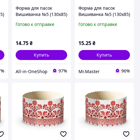
Форма для пасок
Форма для пасок
5)
Вишиванка №5 (130х85)
Вишиванка №5 (130х85)
ТМ УКРАСА
ТМ УКРАСА
Готово к отправке
Готово к отправке
14
.75
₴
15
.25
₴
Купить
Купить
7%
97%
96%
All-in-OneShop
Mr.Master