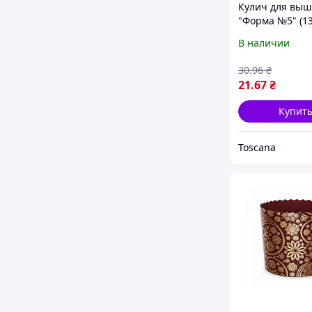
Кулич для вы
"Форма №5" (13
УКРАСА "Ts"
В наличии
30
.96
₴
21
.67
₴
Купит
Toscana