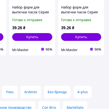
Набор форм для
Набор форм для
выпечки пасок Серия
выпечки пасок Серия
 1
No3 (90*85мм) дизайн 2
No3 (90*85мм) дизайн 3
Готово к отправке
Готово к отправке
(5шт/уп) ТМ УКРАСА
(5шт/уп) ТМ УКРАСА
39
.26
₴
39
.26
₴
Купить
Купить
6%
96%
96%
Mr.Master
Mr.Master
Yiwu
Ardesto
Без бренда
A-plus
нное производство
Con Brio
Martellato