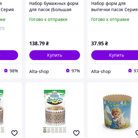
я
Набор бумажных форм
Набор форм для
 Серия
для пасок (Большая
выпечки пасок Серия
0*85мм)
Паска) (6шт разных
No1 (90*85мм) дизайн
вке
Готово к отправке
Готово к отправке
уп) ТМ
размеров) ТМ УКРАСА
(5шт/уп) ТМ УКРАСА
(1)
138
.79
₴
37
.95
₴
ь
Купить
Купить
98%
97%
9
Alta-shop
Alta-shop