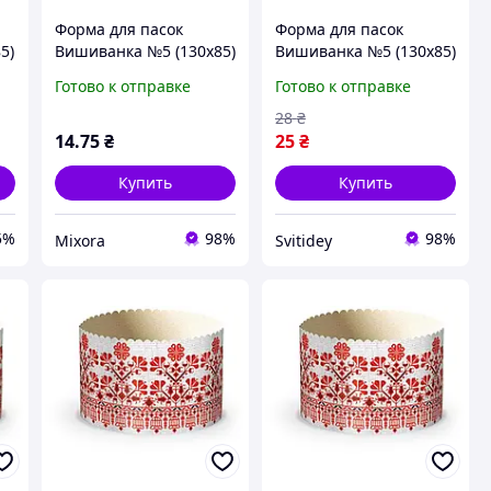
Форма для пасок
Форма для пасок
5)
Вишиванка №5 (130х85)
Вишиванка №5 (130х85)
ТМ УКРАСА
ТМ УКРАСА
Готово к отправке
Готово к отправке
28
₴
14
.75
₴
25
₴
Купить
Купить
5%
98%
98%
Mixora
Svitidey