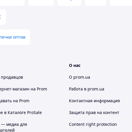
C
печки оптом
О нас
 продавцов
О prom.ua
ернет-магазин
на Prom
Работа в prom.ua
авать на Prom
Контактная информация
 в Каталоге ProSale
Защита прав на контент
 — медиа для
Content right protection
ателей