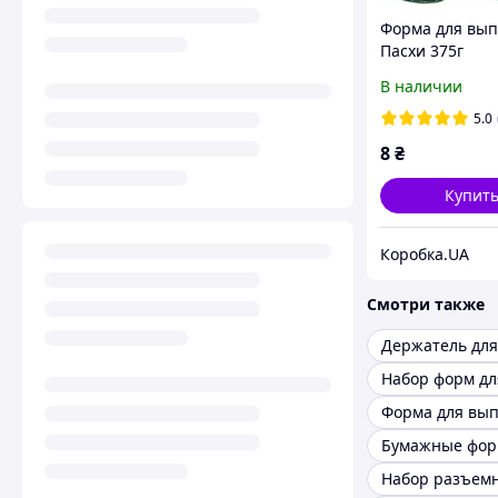
Форма для вы
Пасхи 375г
(диам.-130мм;в
В наличии
м)
5.0
8
₴
Купит
Коробка.UA
Смотри также
Бумажные фо