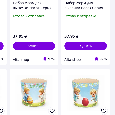
Набор форм для
Набор форм для
выпечки пасок Серия
выпечки пасок Серия
 1
No1 (90*85мм) дизайн 2
No1 (90*85мм) дизайн 4
Готово к отправке
Готово к отправке
(5шт/уп) ТМ УКРАСА
(5шт/уп) ТМ УКРАСА
37
.95
₴
37
.95
₴
Купить
Купить
7%
97%
97%
Alta-shop
Alta-shop