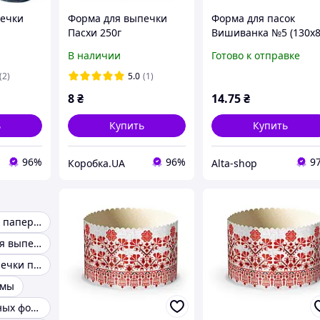
печки
Форма для выпечки
Форма для пасок
Пасхи 250г
Вишиванка №5 (130х8
ыс.-85м
(диам.-90мм;выс.-85мм)
ТМ УКРАСА
В наличии
Готово к отправке
(2)
5.0
(1)
8
₴
14
.75
₴
ь
Купить
Купить
96%
96%
9
Коробка.UA
Alta-shop
Держатель для паперових рушників
Набор форм для выпечки
Форма для выпечки пасхи
рмы
Набор разъемных форм