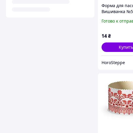
Форма для пас
Вишиванка №5 
ТМ УКРАСА
Готово к отпра
14
₴
Купит
HoroSteppe