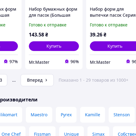
ых форм
Набор бумажных форм
Набор форм для
льшая
для пасок (Большая
выпечки пасок Серия
зных
Паска) (6шт разных
No3 (90*85мм) дизайн
вке
Готово к отправке
Готово к отправке
УКРАСА
размеров) ТМ УКРАСА
(5шт/уп) ТМ УКРАСА
143
.58
₴
39
.26
₴
ь
Купить
Купить
97%
96%
9
Mr.Master
Mr.Master
3
...
Вперед
Показано 1 - 29 товаров из 1000+
производители
ilikomart
Maestro
Pyrex
Kamille
Stenson
One Chef
Fissman
Unique
Simax
Собстве