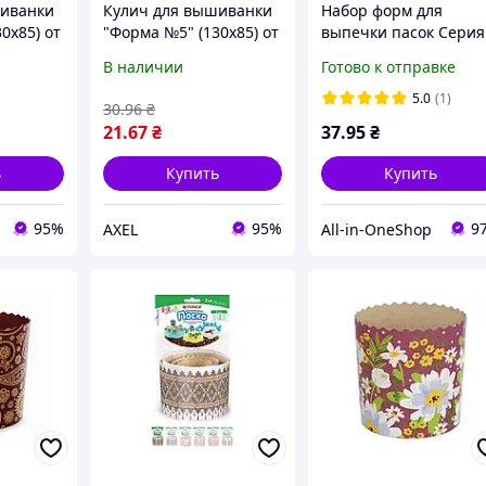
шиванки
Кулич для вышиванки
Набор форм для
0х85) от
"Форма №5" (130х85) от
выпечки пасок Серия
УКРАСА "Ax"
No6-золотто (90*85мм
В наличии
Готово к отправке
дизайн 1 (5шт/уп) ТМ
УКРАСА
5.0
(1)
30
.96
₴
21
.67
₴
37
.95
₴
ь
Купить
Купить
95%
95%
9
AXEL
All-in-OneShop