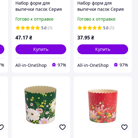
Набор форм для
Набор форм для
выпечки пасок Серия
выпечки пасок Серия
)
No6-золотто (110*85мм)
No7 (90*85мм) дизайн 6
Готово к отправке
Готово к отправке
дизайн 5 (5шт/уп) ТМ
(5шт/уп) ТМ УКРАСА
УКРАСА
5.0
(1)
5.0
(1)
47
.17
₴
37
.95
₴
Купить
Купить
7%
97%
97%
All-in-OneShop
All-in-OneShop