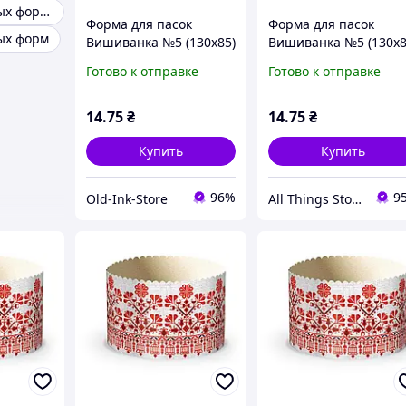
Набор бумажных форм для выпечки
Форма для пасок
Форма для пасок
ых форм
Вишиванка №5 (130х85)
Вишиванка №5 (130х8
ТМ УКРАСА
ТМ УКРАСА
Готово к отправке
Готово к отправке
14
.75
₴
14
.75
₴
Купить
Купить
96%
9
Old-Ink-Store
All Things Store