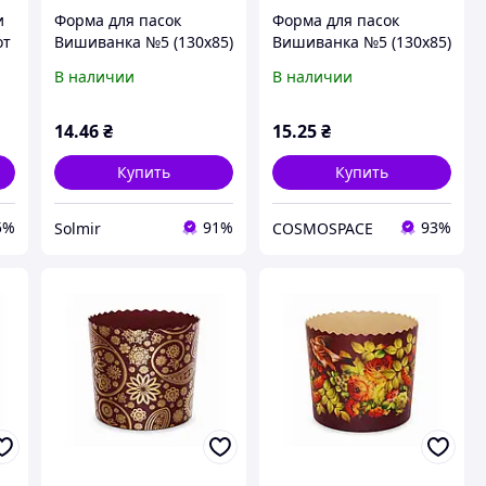
и
Форма для пасок
Форма для пасок
от
Вишиванка №5 (130х85)
Вишиванка №5 (130х85)
ТМ УКРАСА
ТМ УКРАСА
В наличии
В наличии
14
.46
₴
15
.25
₴
Купить
Купить
5%
91%
93%
Solmir
COSMOSPACE