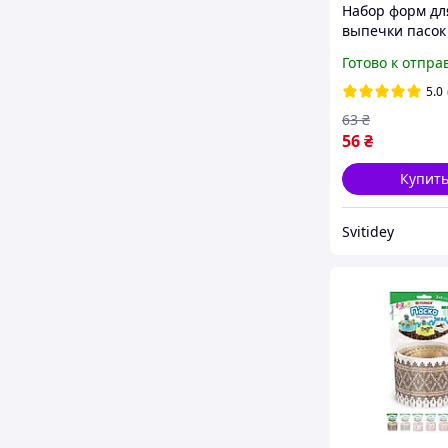
Набор форм дл
выпечки пасок
№6-золото (11
Готово к отпра
дизайн 5 (5шт/
УКРАСА
5.0
63
₴
56
₴
Купит
Svitidey