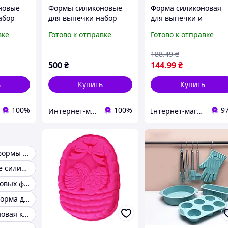
новые
Формы силиконовые
Форма силиконовая
абор
для выпечки набор
для выпечки и
к разных
Микс из 12 штук
запекания (зеленый)
вке
Готово к отправке
Готово к отправке
ля блв
разных форм, формы
(7708)
для блв прикорма
188
.49
₴
500
₴
144
.99
₴
ь
Купить
Купить
100%
100%
9
Интернет-магазин Silicone-dishes
Інтернет-магазин "NicePrice"
Силиконовые формы для кексов
Прямоугольные силиконовые формы для выпечки
Набор силиконовых форм для выпечки
Силиконовая форма для выпечки использование
Форма силиконовая круглая 22 см