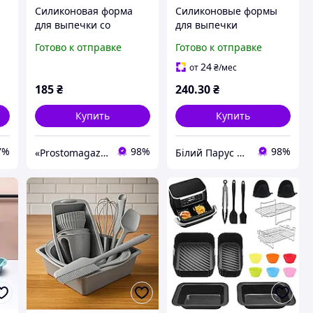
Силиконовая форма
Силиконовые формы
для выпечки со
для выпечки
складными бортиками,
230х210х45мм
Готово к отправке
Готово к отправке
форма разборная
Силиконовая форма
квадрат Силиконовые
24
от
₴
/мес
формы для десертов
185
₴
240
.30
₴
красные
Купить
Купить
7%
98%
98%
«Prostomagazin»
Білий Парус HoReCa та B2B комплексне обслуговування