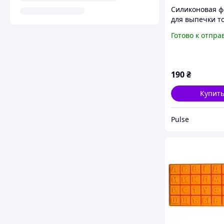
Силиконовая 
для выпечки т
виде цифры 7,
Готово к отпра
кондитерская 
дюймов
190
₴
Купит
Pulse