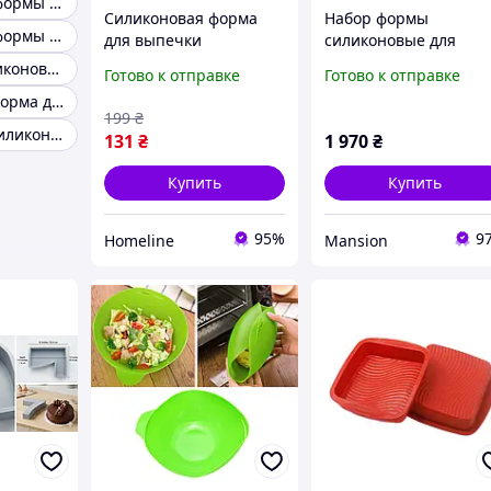
Силиконовые формы для выпечки 3д
Силиконовая форма
Набор формы
Силиконовые формы для выпечки безопасность
для выпечки
силиконовые для
пасхальная Supretto,
выпечки 8
Формочки силиконовые для кексов
Готово к отправке
Готово к отправке
Розовый (Арт. 5475)
штук,комплект
Силиконовая форма для выпечки пончиков
кухонных
199
₴
пренадлежностей с
Порционные силиконовые формы для выпечки
131
₴
1 970
₴
прихваткой,цвет
бирюзовый
Купить
Купить
95%
9
Homeline
Mansion