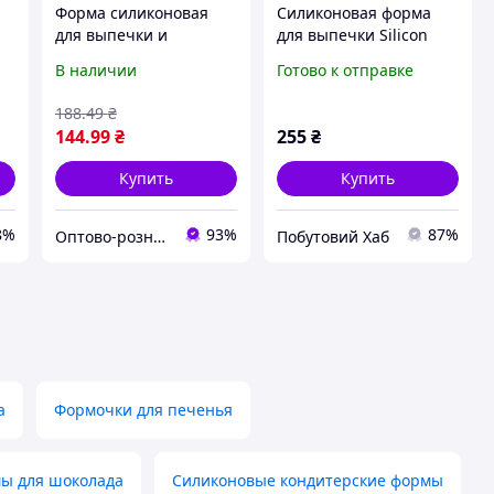
Форма силиконовая
Силиконовая форма
для выпечки и
для выпечки Silicon
запекания (зеленый)
Cooking Pocket Art 7708
В наличии
Готово к отправке
(7708)
188
.49
₴
144
.99
₴
255
₴
Купить
Купить
8%
93%
87%
Оптово-розничный интернет-магазин "SmartBuyOnline"
Побутовий Хаб
а
Формочки для печенья
ы для шоколада
Силиконовые кондитерские формы