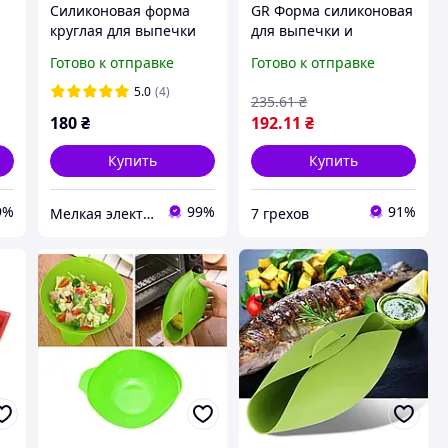
Силиконовая форма
GR Форма силиконовая
круглая для выпечки
для выпечки и
16.3см SAM-7721
запекания (зеленый)
Готово к отправке
Готово к отправке
красная
(7708) Качество!!
7грех1178
5.0
(4)
235
.61
₴
180
₴
192
.11
₴
Купить
Купить
9%
99%
91%
Мелкая электроника и посуда для вашего дома
7 грехов