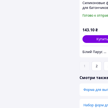
Силиконовые 
для батончико
82х18мм 15 яч
Готово к отпра
Форма батонч
Силиконовые 
для выпечки
143
.10
₴
Силиконовая ф
Купит
Білий Парус HoReCa та B2B комплексне обслуговування
1
2
Смотри такж
Форма для вы
Набор форм д