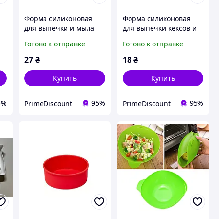
Форма силиконовая
Форма силиконовая
для выпечки и мыла
для выпечки кексов и
 х
Empire Пингвины 27 х
маффинов Empire
Готово к отправке
Готово к отправке
18 х 3 см на 6 ячеек для
Василек Ø 9 см H 4 см
десертов и шоколада
порционная для
27
₴
18
₴
десертов
Купить
Купить
5%
95%
95%
PrimeDiscount
PrimeDiscount