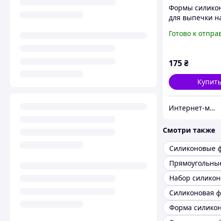
Формы силико
для выпечки н
Микс из 4 шту
Готово к отпра
форм, формы д
прикорма
175
₴
Купит
Интернет-магазин Silicone-dishes
Смотри также