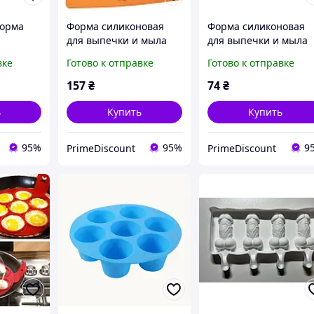
форма
Форма силиконовая
Форма силиконовая
для выпечки и мыла
для выпечки и мыла
re
Empire Насекомые 30 х
Empire Слоны 27 х 18
вке
Готово к отправке
Готово к отправке
х3 см
20 х 4 см на 5 ячеек для
3 см на 8 ячеек для
морс/лёд
десертов и шоколада
десертов и
157
₴
74
₴
шоколадаФорма
силиконовая для
ь
Купить
Купить
выпечки и
95%
95%
9
PrimeDiscount
PrimeDiscount