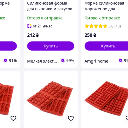
форма
Силиконовая форма
Форма силиконовая
для выпечки и закусок
мороженое для
ладий
в аэрогриле Мафины
выпечки Мужской
вке
Готово к отправке
Готово к отправке
TYQ-79 синий 17 см
орган
21
от
₴
/мес
5.0
(13)
212
₴
250
₴
ь
Купить
Купить
91%
99%
9
Мелкая электроника и посуда для вашего дома
Amgri home