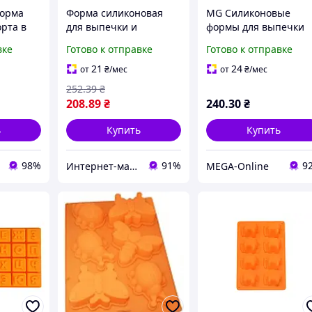
форма
Форма силиконовая
MG Силиконовые
орта в
для выпечки и
формы для выпечки
запекания (зеленый)
230х210х45мм
вке
Готово к отправке
Готово к отправке
форма 10
(7708) ALL Качество +
Силиконовая форма
1358
квадрат Силиконовы
21
24
от
₴
/мес
от
₴
/мес
формы для десертов
252
.39
₴
красные
208
.89
₴
240
.30
₴
ь
Купить
Купить
98%
91%
9
Интернет-магазин Allegoriya
MEGA-Online