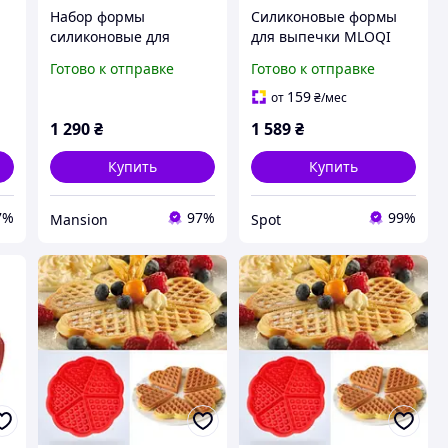
Набор формы
Силиконовые формы
силиконовые для
для выпечки MLOQI
выпечки 22
для аэрофритюрницы
Готово к отправке
Готово к отправке
штук,комплект
Philips Dual Basket
кухонных
Airfryer 3000 6L 3L 2 шт
159
от
₴
/мес
пренадлежностей с
антипригарные
1 290
₴
1 589
₴
прихватками,цвет
серый
Купить
Купить
7%
97%
99%
Mansion
Spot