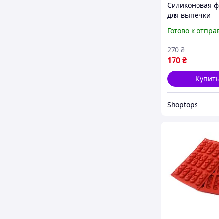
Силиконовая 
для выпечки
блинчиков и о
Готово к отпра
270
₴
170
₴
Купит
Shoptops