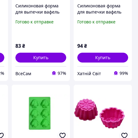
Силиконовая форма
Силиконовая форма
для выпечки вафель
для выпечки вафель
Сердце
Сердце
Готово к отправке
Готово к отправке
е
83
₴
94
₴
Купить
Купить
2%
97%
99%
ВсеСам
Хатній Світ