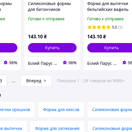
формы
Силиконовые формы
Форма для выпечки
в
для батончиков
бельгийских вафель
еек
123х28мм 10 ячеек
130х76 мм 4 ячейки
вке
Готово к отправке
Готово к отправке
ик
Форма батончик
Силиконовая форма
формы
Силиконовые формы
Вафли Силиконовые
5.0
(1)
для выпечки красные
формы для выпечки
143
.10
₴
143
.10
₴
ор
ь
Купить
Купить
98%
98%
9
Білий Парус HoReCa та B2B комплексне обслуговування
Білий Парус HoReCa та B2B комплексне обслуговування
3
...
Вперед
Показано 1 - 29 товаров из 9000+
е
печки орешков
Форма для кексов
Силиконовая форм
ля выпечки
Форма для запекания
Силиконовые форм