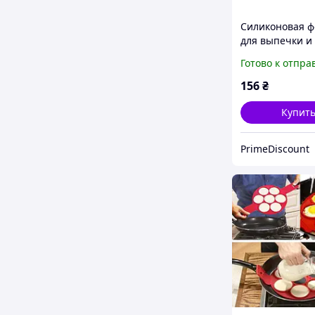
Силиконовая 
для выпечки и
шоколада Empi
Готово к отпра
Алфавит 35х18
кондитерская 
156
₴
Купит
PrimeDiscount