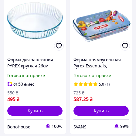
Форма для запекания
Форма прямоугольная
PYREX круглая 26см
Pyrex Essentials,
рифленый высокий борт
40х27х6см 239B000
Готово к отправке
Готово к отправке
2.1л
50
от
₴
/мес
5.0
(1)
550
₴
725
₴
495
₴
587
.25
₴
Купить
Купить
100%
99%
BohoHouse
SVANS