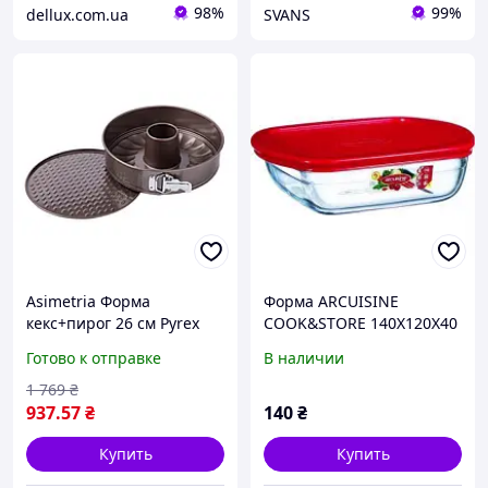
98%
99%
dellux.com.ua
SVANS
Asimetria Форма
Форма ARCUISINE
кекс+пирог 26 см Pyrex
COOK&STORE 140Х120Х40
AS26DT0
мм 0,3 л
Готово к отправке
В наличии
1 769
₴
937
.57
₴
140
₴
Купить
Купить