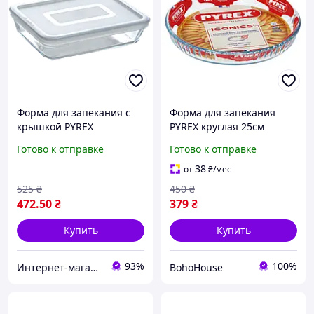
Форма для запекания с
Форма для запекания
крышкой PYREX
PYREX круглая 25см
Cook&Freez 22х17х6 см
рифленый край 1.2л
Готово к отправке
Готово к отправке
(1.5л)
38
от
₴
/мес
525
₴
450
₴
472
.50
₴
379
₴
Купить
Купить
93%
100%
Интернет-магазин "TorgZp"
BohoHouse