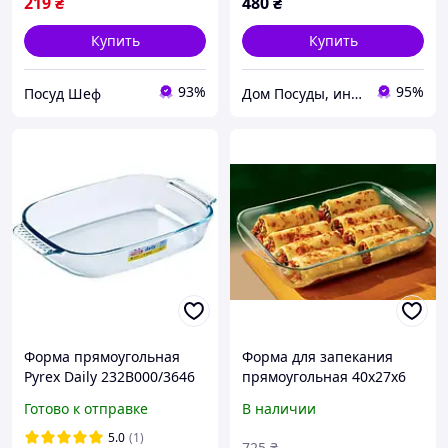
219
₴
480
₴
Купить
Купить
93%
95%
Посуд Шеф
Дом Посуды, интернет-магазин посуды и товаров для кухни
Форма прямоугольная
Форма для запекания
Pyrex Daily 232B000/3646
прямоугольная 40х27х6
39*25*7см 3.7л TX_00-
см Pyrex 239B000
Готово к отправке
В наличии
00006336
5.0
(1)
725
₴