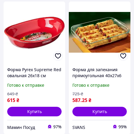
Форма Pyrex Supreme Red
Форма для запекания
овальная 26х18 см
прямоугольная 40х27х6
SU26OR5/7246
см Pyrex 239B000
Готово к отправке
Готово к отправке
649
₴
725
₴
615
₴
587
.25
₴
Купить
Купить
97%
99%
Мамин Посуд
SVANS