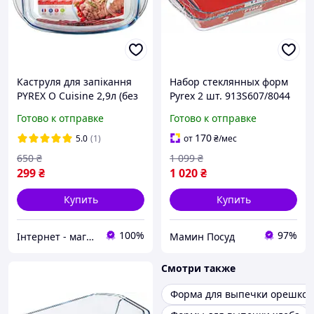
Каструля для запікання
Набор стеклянных форм
PYREX O Cuisine 2,9л (без
Pyrex 2 шт. 913S607/8044
кришки)
Готово к отправке
Готово к отправке
170
5.0
(1)
от
₴
/мес
650
₴
1 099
₴
299
₴
1 020
₴
Купить
Купить
100%
97%
Інтернет - магазин «Все для дому»
Мамин Посуд
Смотри также
Форма для выпечки орешков