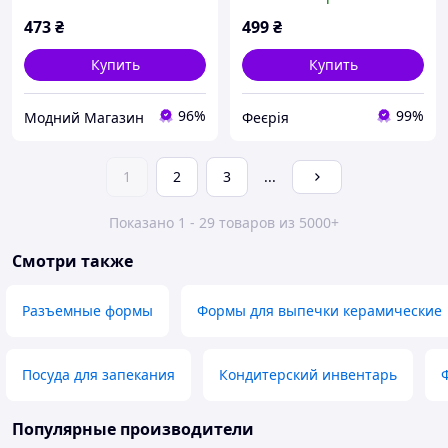
(2.3л) (400B000/7146)
стеклянная с ручками
473
₴
499
₴
Купить
Купить
96%
99%
Модний Магазин
Феєрія
1
2
3
...
Показано 1 - 29 товаров из 5000+
Смотри также
Разъемные формы
Формы для выпечки керамические
Посуда для запекания
Кондитерский инвентарь
Популярные производители