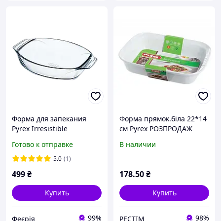
Форма для запекания
Форма прямок.біла 22*14
Pyrex Irresistible
см Pyrex РОЗПРОДАЖ
35х24х7см (3л)
Готово к отправке
В наличии
(411B000/7646)
стеклянная с ручками
5.0
(1)
499
₴
178
.50
₴
Купить
Купить
99%
98%
Феєрія
РЕСТІМ