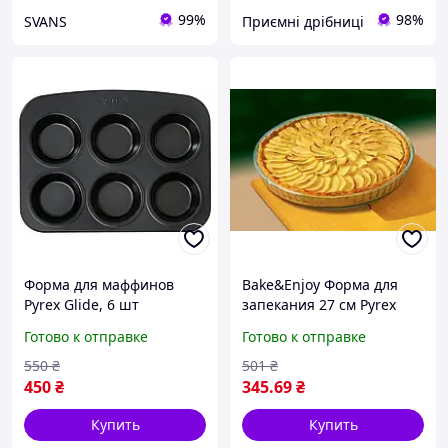
99%
98%
SVANS
Приємні дрібниці
Форма для маффинов
Bake&Enjoy Форма для
Pyrex Glide, 6 шт
запекания 27 см Pyrex
(7168821)
813B000
Готово к отправке
Готово к отправке
550
₴
501
₴
450
₴
345
.69
₴
Купить
Купить