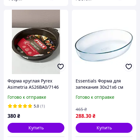
Форма круглая Pyrex
Essentials Форма для
Asimetria AS26BA0/7146
запекания 30х21х6 см
26см
Pyrex 345B000
Готово к отправке
Готово к отправке
5.0
(1)
465
₴
380
₴
288
.30
₴
Купить
Купить