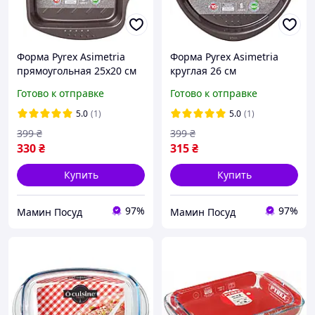
Форма Pyrex Asimetria
Форма Pyrex Asimetria
прямоугольная 25x20 см
круглая 26 см
AS25RR0/7646
AS26BA0/7146
Готово к отправке
Готово к отправке
5.0
(1)
5.0
(1)
399
₴
399
₴
330
₴
315
₴
Купить
Купить
97%
97%
Мамин Посуд
Мамин Посуд