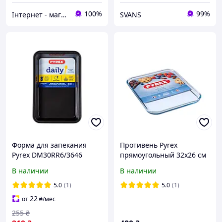
100%
99%
Інтернет - магазин «Все для дому»
SVANS
Форма для запекания
Противень Pyrex
Pyrex DM30RR6/3646
прямоугольный 32х26 см
28х18 см черная ID
h2 см жаропрочое стекло
В наличии
В наличии
5196089
(291B000)
5.0
(1)
5.0
(1)
22
от
₴
/мес
255
₴