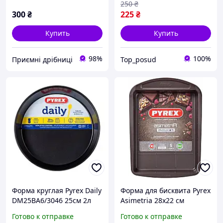
боросиликатное стекло,
250
₴
термостойкая, духовка,
300
₴
225
₴
микроволновка
Купить
Купить
98%
100%
Приємні дрібниці
Top_posud
Форма круглая Pyrex Daily
Форма для бисквита Pyrex
DM25BA6/3046 25см 2л
Asimetria 28х22 см
AS28WN0/7646
Готово к отправке
Готово к отправке