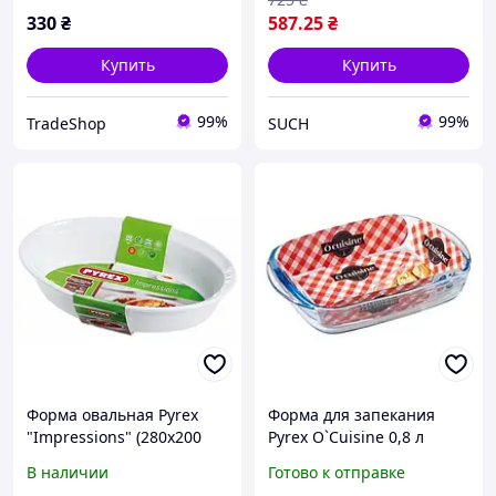
330
₴
587
.25
₴
Купить
Купить
99%
99%
TradeShop
SUCH
Форма овальная Pyrex
Форма для запекания
"Impressions" (280х200
Pyrex O`Cuisine 0,8 л
мм) белая IC1OR28.
23×15×4,5 см,
В наличии
Готово к отправке
прямоугольная,