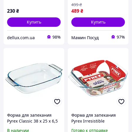
499
₴
230
₴
489
₴
Купить
Купить
98%
97%
dellux.com.ua
Мамин Посуд
Форма для запекания
Форма для запекания
Pyrex Classic 38 х 25 х 6,5
Pyrex Irresistible
см (3.6 л)
квадратная 29х23х7см
В наличии
Готово к отправке