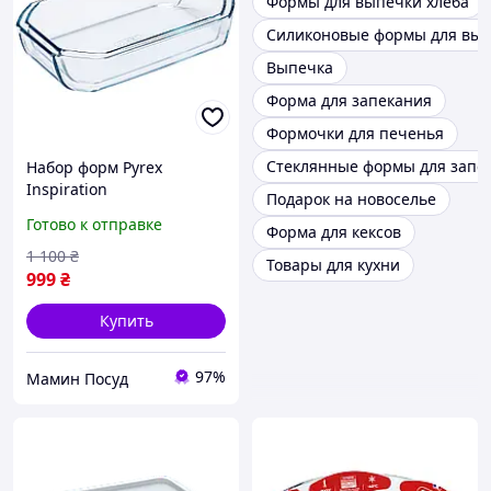
Формы для выпечки хлеба
Силиконовые формы для вы
Выпечка
Форма для запекания
Формочки для печенья
Стеклянные формы для запе
Набор форм Pyrex
Inspiration
Подарок на новоселье
прямоугольные 2 шт.
Готово к отправке
Форма для кексов
913S037/7643
1 100
₴
Товары для кухни
999
₴
Купить
97%
Мамин Посуд