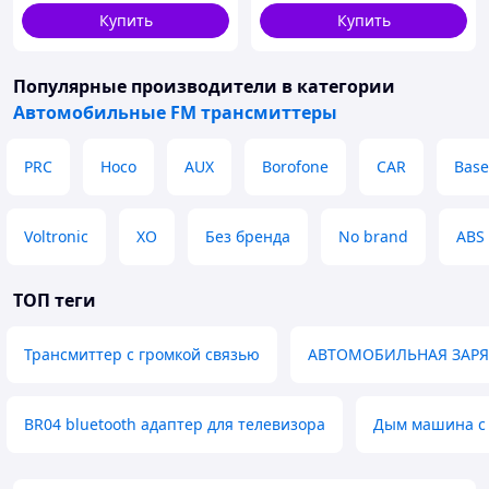
Купить
Купить
Популярные производители
в категории
Автомобильные FM трансмиттеры
PRC
Hoco
AUX
Borofone
CAR
Base
Voltronic
XO
Без бренда
No brand
ABS
ТОП теги
Трансмиттер с громкой связью
АВТОМОБИЛЬНАЯ ЗАР
BR04 bluetooth адаптер для телевизора
Дым машина с 