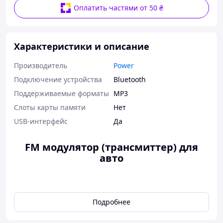
Оплатить частями от 50 ₴
Характеристики и описание
Производитель
Power
Подключение устройства
Bluetooth
Поддерживаемые форматы
MP3
Слоты карты памяти
Нет
USB-интерфейс
Да
FM модулятор (трансмиттер) для
авто
Данное устройство передает музыку с вашего
смартфона на колонки авто, позволяет безопасно
Подробнее
разговаривать по телефону за рулем и одновременно
быстро заряжать до двух гаджетов.