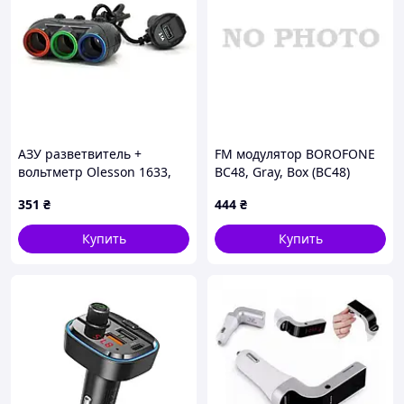
АЗУ разветвитель +
FM модулятор BOROFONE
вольтметр Olesson 1633,
BC48, Gray, Box (BC48)
12V-3* 12V + USB, Black,
351
₴
444
₴
Blister
Купить
Купить