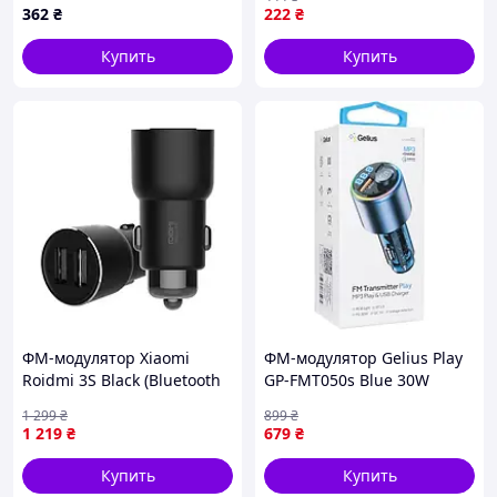
для старого автомобиля
362
₴
222
₴
EB-18
Купить
Купить
ФМ-модулятор Xiaomi
ФМ-модулятор Gelius Play
Roidmi 3S Black (Bluetooth
GP-FMT050s Blue 30W
Car BFQ04RM) (БУ)
PD/18W QC (RGB)
1 299
₴
899
₴
1 219
₴
679
₴
Купить
Купить