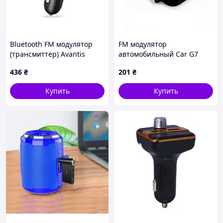
Bluetooth FM модулятор
FM модулятор
(трансмиттер) Avantis
автомобильный Car G7
ACC11 5V/3.1A- черный
Bluetooth Серебро
436
₴
201
₴
Купить
Купить