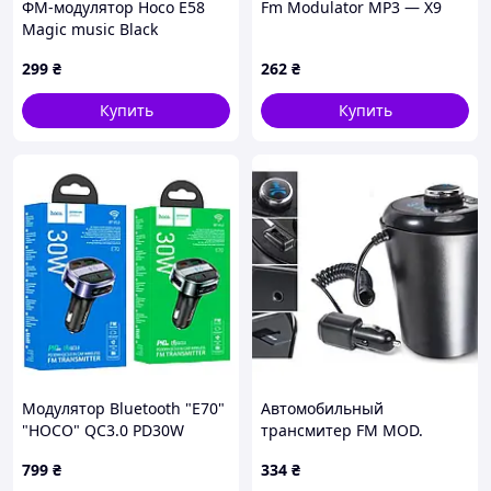
ФМ-модулятор Hoco E58
Fm Modulator MP3 — X9
Magic music Black
299
₴
262
₴
Купить
Купить
Модулятор Bluetooth "E70"
Автомобильный
"HOCO" QC3.0 PD30W
трансмитер FM MOD.
H26+BT (BX6) от
799
₴
334
₴
прикуривателя Черный