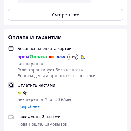
Версия Bluetooth:
5.3
Общая выходная мощность:
30 Вт
Смотреть всё
Порты:
USB-A (Quick Charge), Type-C (Power
Delivery)
Оплата и гарантии
Источники воспроизведения:
Bluetooth, USB-
флешка, AUX
Безопасная оплата картой
Функция Hands-Free:
Встроенный микрофон
Входное напряжение:
12-24 В
Без переплат
Prom гарантирует безопасность
Вернем деньги при отказе от посылки
Оплатить частями
Без переплат*, от 50 ₴/мес.
Подробнее
Наложенный платеж
Нова Пошта, Самовывоз