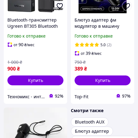
Bluetooth-трансмиттер
Блютуз адаптер фм
Ugreen BT305 Bluetooth
модулятор в машину
5.4 2х3.5 mm Черный
bluetooth FM трансмитер
Готово к отправке
Готово к отправке
для авто автомобильный
трансмиттер передатчик
90
от
₴
/мес
5.0
(2)
39
от
₴
/мес
1 000
₴
750
₴
900
₴
389
₴
Купить
Купить
92%
97%
Техномикс - интернет - магазин качественной техники, электроники и других товаров для дома и работы
Top-Fit
Смотри также
Bluetooth AUX
Блютуз адаптер