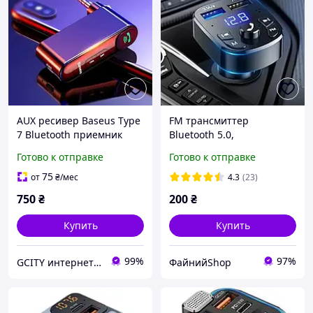
AUX ресивер Baseus Type
FM трансмиттер
7 Bluetooth приемник
Bluetooth 5.0,
трансмиттер аудио
Автомобильный адаптер
Готово к отправке
Готово к отправке
адаптер
FM Модулятор,
Автомобильная зарядка
75
от
₴
/мес
4.3
(23)
USB 3.1А
750
₴
200
₴
Купить
Купить
99%
97%
GCITY интернет магазин
ФайнийShop