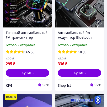
Топовый автомобильный
Автомобильный fm
FM трансмиттер
модулятор Bluetooth
Bluetooth MP3 с быстрой
трансмиттер mp3 с
Готово к отправке
Готово к отправке
зарядкой USB Type C и
функцией громкой и
функцией hands free ФМ
зарядкой телефона
4.5
(2)
5.0
(1)
модулятор
Borofone Highway
499
₴
480
₴
295
₴
336
₴
Купить
Купить
98%
92%
KIVI
Shop Ist