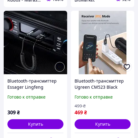
Bluetooth-трансмиттер
Bluetooth-трансмиттер
Essager Lingfeng
Ugreen CM523 Black
Bluetooth 5.0 Aux Adapter
(60300)
Готово к отправке
Готово к отправке
Car Wireless Receiver USB
to 3.5mm Black Gray (EBT-
499
₴
LF01-P)
309
₴
469
₴
Купить
Купить