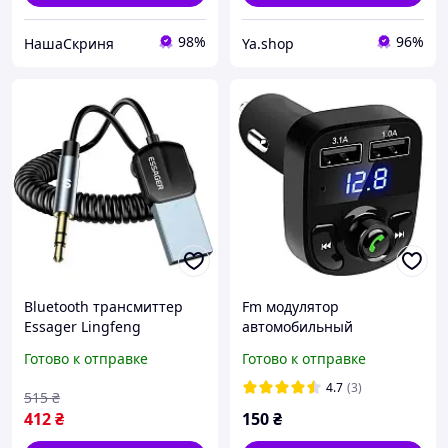
98%
96%
НашаСкриня
Ya.shop
Bluetooth трансмиттер
Fm модулятор
Essager Lingfeng
автомобильный
Bluetooth 5.0 Aux Adapter
трансмиттер Bluetooth
Готово к отправке
Готово к отправке
Car Wireless Receiver USB
5.0 12V с вольтметром
EBT-LF01-P buzyna
4.7
(3)
515
₴
412
₴
150
₴