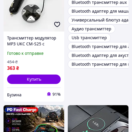
Bluetooth трансмиттер aux
Bluetooth адаптер для маши
Универсальный блютуз адап
Аудио трансмиттер
Usb трансмиттер
Трансмиттер модулятор
MP3 UKC CM-S25 с
Bluetooth трансмиттер для а
магнитным держателем,
Готово к отправке
Bluetooth адаптер для акусти
Автомобильный
трансмиттер bluetooth
454
₴
Bluetooth трансмиттер для 
buzyna
363
₴
Купить
91%
Бузина