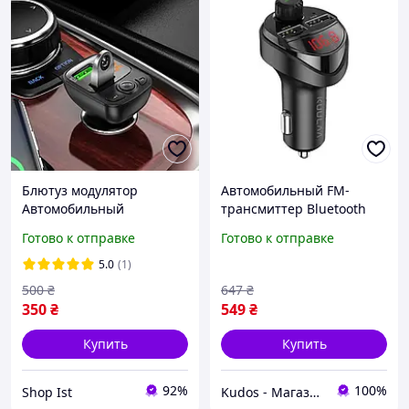
Блютуз модулятор
Автомобильный FM-
Автомобильный
трансмиттер Bluetooth
трансмиттер Fm
ФМ модулятор с
Готово к отправке
Готово к отправке
bluetooth mp3 с функцией
зарядным устройством в
громкой связи BOROFONE
авто 2xUSB 2.4A/1A
5.0
(1)
KUULAA Dual Usb (LC01)
500
₴
647
₴
Черный
350
₴
549
₴
Купить
Купить
92%
100%
Shop Ist
Kudos - Магазин стильных гаджетов