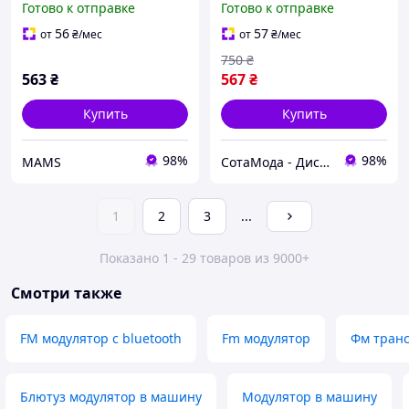
Готово к отправке
Готово к отправке
Black (70601) (x622963)
аккумулятор) черный
56
57
от
₴
/мес
от
₴
/мес
750
₴
563
₴
567
₴
Купить
Купить
98%
98%
MAMS
СотаМода - Дискаунтер аксессуаров
1
2
3
...
Показано 1 - 29 товаров из 9000+
Смотри также
FM модулятор с bluetooth
Fm модулятор
Фм тран
Блютуз модулятор в машину
Модулятор в машину