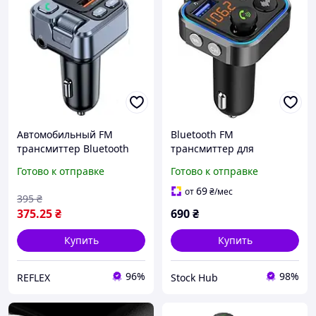
Автомобильный FM
Bluetooth FM
трансмиттер Bluetooth
трансмиттер для
FM Модулятор USB PD
автомобиля с двумя USB
Готово к отправке
Готово к отправке
20W Быстрая зарядка
BT23 Bluetooth FM
Transmitter for Car
69
от
₴
/мес
395
₴
Автомобильный FM
375
.25
₴
690
₴
адаптер
Купить
Купить
96%
98%
REFLEX
Stock Hub