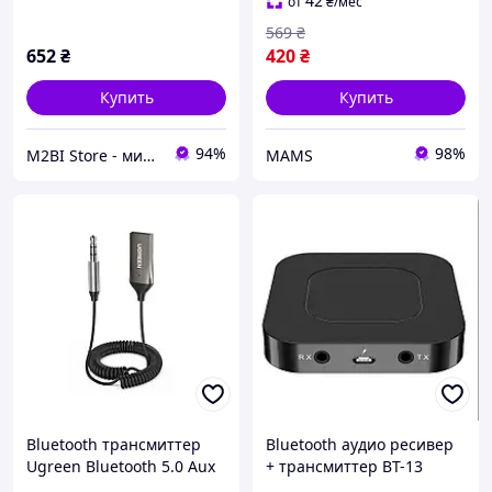
42
от
₴
/мес
569
₴
652
₴
420
₴
Купить
Купить
94%
98%
M2BI Store - мир техники и аксессуаров
MAMS
Bluetooth трансмиттер
Bluetooth аудио ресивер
Ugreen Bluetooth 5.0 Aux
+ трансмиттер BT-13
with mic CM309 UGREEN
(RX/TX) (встроенный