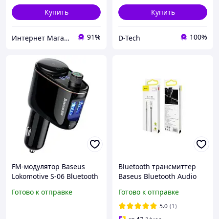
машину, MTS
прикуриватель
Купить
Купить
91%
100%
Интернет Магазин "StepShop"
D-Tech
FM-модулятор Baseus
Bluetooth трансмиттер
Lokomotive S-06 Bluetooth
Baseus Bluetooth Audio
автомобильный
Adapter AUX/USB with mic
Готово к отправке
Готово к отправке
трансмиттер с гнездом
(CABA01-01) Black
прикуривателя и 2хUSB
(CABA01-01) (i551151)
5.0
(1)
3.4A Black (CCALL-RH01)