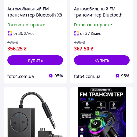
Автомобильный FM
Автомобильный FM
трансмиттер Bluetooth X8
трансмиттер Bluetooth
с USB зарядкой 3.1A,
C24 c Type-C и USB 3.1A,
Готово к отправке
Готово к отправке
беспроводной авто
RGB подсветки,
модулятор MP3,
беспроводной авто
36
37
от
₴
/мес
от
₴
/мес
Handsfree гарнитура в
модулятор MP3,
475
₴
490
₴
прикуривател
Handsfree
356
.25
₴
367
.50
₴
Купить
Купить
95%
95%
foto4.com.ua
foto4.com.ua