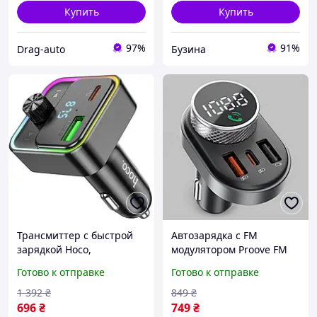
Купить
Купить
97%
91%
Drag-auto
Бузина
Трансмиттер с быстрой
Автозарядка с FM
зарядкой Hoco,
модулятором Proove FM
Беспроводной fm
Launcher Sound Link 30W
Готово к отправке
Готово к отправке
модулятор, Фм
(PD+QC3.0) Type-C+USB |
трансмиттер fm с блютуз,
Bluetooth FM
1 392
₴
849
₴
Блютуз передатчик в
трансмиттер в
696
₴
749
₴