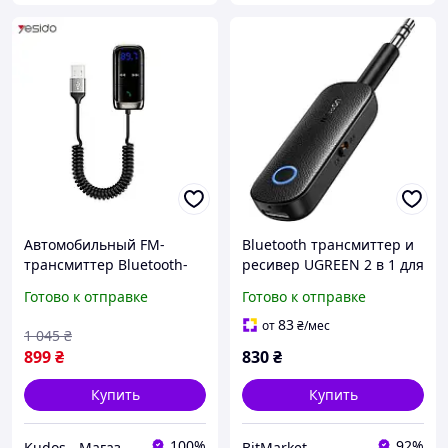
Автомобильный FM-
Bluetooth трансмиттер и
трансмиттер Bluetooth-
ресивер UGREEN 2 в 1 для
ресивер USB и AUX
наушников авто ТВ AUX
Готово к отправке
Готово к отправке
адаптер Yesido YAU32
аудио и беспроводной
Black
передачи звука D3T8UC
83
от
₴
/мес
1 045
₴
899
₴
830
₴
Купить
Купить
100%
92%
Kudos - Магазин стильных гаджетов
BitMarket