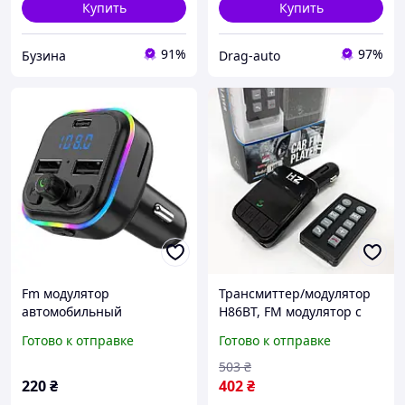
Купить
Купить
91%
97%
Бузина
Drag-auto
Fm модулятор
Трансмиттер/модулятор
автомобильный
H86BT, FM модулятор с
трансмиттер Bluetooth
bluetooth, Fm
Готово к отправке
Готово к отправке
5.0 12-24V с подсветкой и
трансмиттер в машину,
функцией быстрой
Качественный фм
503
₴
зарядки (QC3.0)
модулятор buzyna
220
₴
402
₴