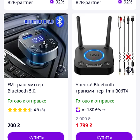
92%
92%
B2B-partner
B2B-partner
FM трансмиттер
Уценка! Bluetooth
Bluetooth 5.0,
трансмиттер 1mii B06TX
Автомобильный адаптер
для ТВ, передатчик звука
Готово к отправке
Готово к отправке
FM Модулятор,
AUX / RCA / Optical, aptX
Автомобильная зарядка
Low Latency
180
4.9
(8)
от
₴
/мес
USB 3.1А
2 000
₴
200
₴
1 799
₴
Купить
Купить