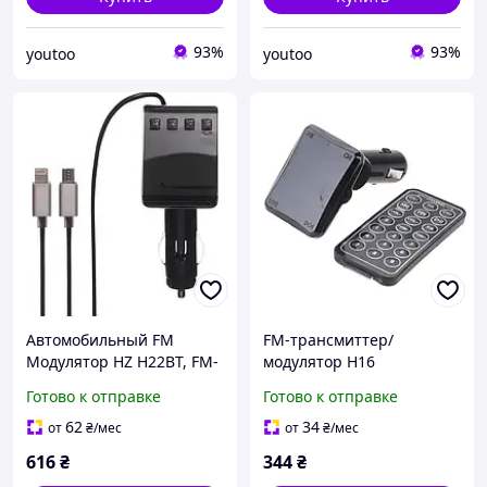
93%
93%
youtoo
youtoo
Автомобильный FM
FM-трансмиттер/
Модулятор HZ H22BT, FM-
модулятор H16
трансмиттер с Bluetooth
мультимедийные
Готово к отправке
Готово к отправке
от прикуривателя с USB
возможности для вашего
портом + Кабель cx.
авто cx.
62
34
от
₴
/мес
от
₴
/мес
616
₴
344
₴