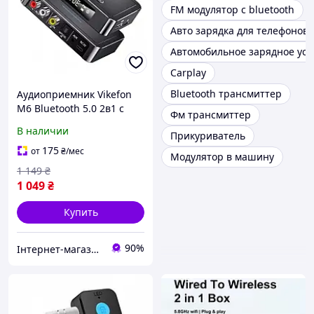
FM модулятор с bluetooth
Авто зарядка для телефонов
Автомобильное зарядное уст
Carplay
Bluetooth трансмиттер
Аудиоприемник Vikefon
M6 Bluetooth 5.0 2в1 с
Фм трансмиттер
NFC для передачи звука
В наличии
Прикуриватель
на TV и PC комплект 3,5
мм RCA оптика
175
от
₴
/мес
Модулятор в машину
1 149
₴
1 049
₴
Купить
90%
Інтернет-магазин ALL CLOTHES