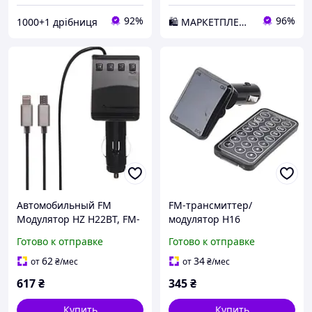
92%
96%
1000+1 дрібниця
🛍️ МАРКЕТПЛЕЙС DMD
Автомобильный FM
FM-трансмиттер/
Модулятор HZ H22BT, FM-
модулятор H16
трансмиттер с Bluetooth
мультимедийные
Готово к отправке
Готово к отправке
от прикуривателя с USB
возможности для вашего
портом + Кабель rx.
авто rx.
62
34
от
₴
/мес
от
₴
/мес
617
₴
345
₴
Купить
Купить