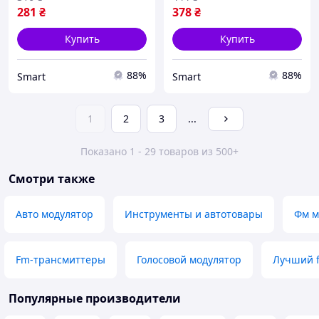
281
₴
378
₴
Купить
Купить
88%
88%
Smart
Smart
1
2
3
...
Показано 1 - 29 товаров из 500+
Смотри также
Авто модулятор
Инструменты и автотовары
Фм м
Fm-трансмиттеры
Голосовой модулятор
Лучший 
Популярные производители