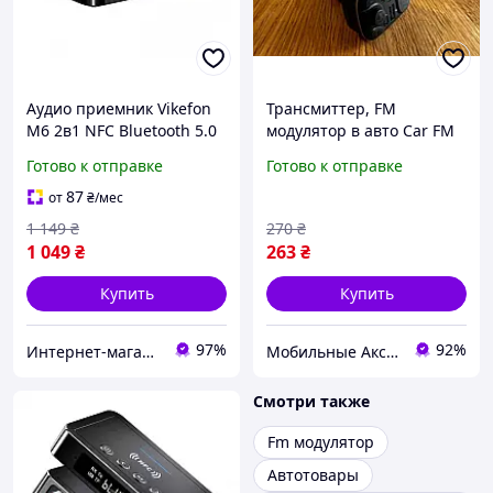
Аудио приемник Vikefon
Трансмиттер, FM
M6 2в1 NFC Bluetooth 5.0
модулятор в авто Car FM
для TV PC Transmitter +
Player 2USB + Type-C MP3
Готово к отправке
Готово к отправке
Receiver
Bluetooth
87
от
₴
/мес
1 149
₴
270
₴
1 049
₴
263
₴
Купить
Купить
97%
92%
Интернет-магазин Итакшоп
Мобильные Аксессуары и Электроника
Смотри также
Fm модулятор
Автотовары