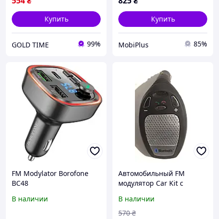
554
₴
825
₴
Купить
Купить
99%
85%
GOLD TIME
MobiPlus
FM Modylator Borofone
Автомобильный FM
BC48
модулятор Car Kit с
Bluetooth 12V / 24V
В наличии
В наличии
570
₴