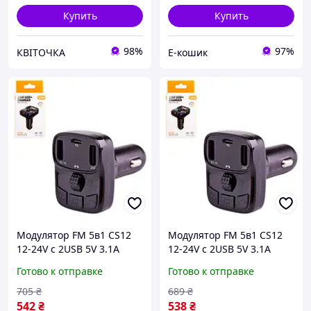
Купить
Купить
98%
97%
КВІТОЧКА
Е-кошик
Модулятор FM 5в1 CS12
Модулятор FM 5в1 CS12
12-24V с 2USB 5V 3.1A
12-24V с 2USB 5V 3.1A
Type C 3 в 1 черный DM-
Type C 3 в 1 черный
Готово к отправке
Готово к отправке
11
SCH_13
705
₴
689
₴
542
₴
538
₴