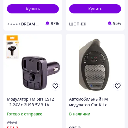
Купить
Купить
97%
95%
⭐️⭐️⭐️⭐️⭐️DREAM ON SHOP
ШОПЧІК
Модулятор FM 5в1 CS12
Автомобильный FM
12-24V с 2USB 5V 3.1A
модулятор Car Kit с
Type C 3 в 1 черный GL-55
Bluetooth 12V / 24V
Готово к отправке
В наличии
713
₴