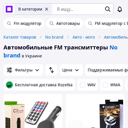
В категории
Fm модулятор
Автотовары
FM модулятор с 
Каталог товаров
No brand
Авто - мото
Автомобиль
Автомобильные FM трансмиттеры
No
brand
в Украине
Фильтры
Цена
Поддерживаемые ф
Бесплатная доставка Rozetka
WAV
WMA