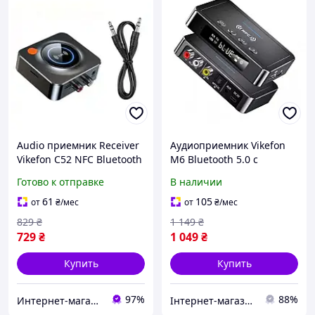
Audio приемник Receiver
Аудиоприемник Vikefon
Vikefon C52 NFC Bluetooth
M6 Bluetooth 5.0 с
5.1 для TV PC
функцией трансмиттера
Готово к отправке
В наличии
и RCA AUX кабелем для
дома
61
105
от
₴
/мес
от
₴
/мес
829
₴
1 149
₴
729
₴
1 049
₴
Купить
Купить
97%
88%
Интернет-магазин Итакшоп
Інтернет-магазин Min Price