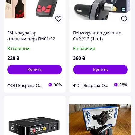
FM модулятор
FM модулятор для авто
(трансмиттер) FM01/02
CAR X13 (4 в 1)
(USB + microSD)
BLUETOOTH + 2USB +
В наличии
В наличии
MicroSD 2,1A Черный
220
₴
360
₴
Купить
Купить
98%
98%
ФОП Звєрєва Олена Вячеславівна
ФОП Звєрєва Олена Вячеславівна