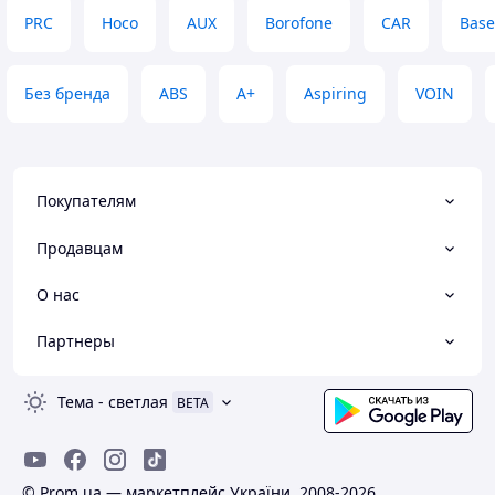
PRC
Hoco
AUX
Borofone
CAR
Base
Без бренда
ABS
A+
Aspiring
VOIN
Покупателям
Продавцам
О нас
Партнеры
Тема
-
светлая
BETA
© Prom.ua — маркетплейс України, 2008-2026