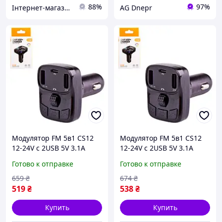
88%
97%
Інтернет-магазин Min Price
AG Dnepr
Модулятор FM 5в1 CS12
Модулятор FM 5в1 CS12
12-24V с 2USB 5V 3.1A
12-24V с 2USB 5V 3.1A
Type C 3 в 1 черный TR-44
Type C 3 в 1 черный VE-33
Готово к отправке
Готово к отправке
659
₴
674
₴
519
₴
538
₴
Купить
Купить