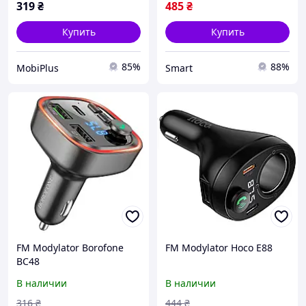
319
₴
485
₴
Купить
Купить
85%
88%
MobiPlus
Smart
FM Modylator Borofone
FM Modylator Hoco E88
BC48
В наличии
В наличии
316
₴
444
₴