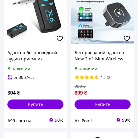
Адаптер беспроводной -
Беспроводной адаптер
аудио приемник
New 2in1 Mini Wireless
bluetooth - 3.5 мм
CarPlay and Android Auto
В наличии
В наличии
переходник X6 wireless
5GHz WiFi, Type-C / USB
30
от
₴
/мес
4.5
(2)
950
₴
304
₴
899
₴
Купить
Купить
90%
99%
A99.com.ua
AksPoint