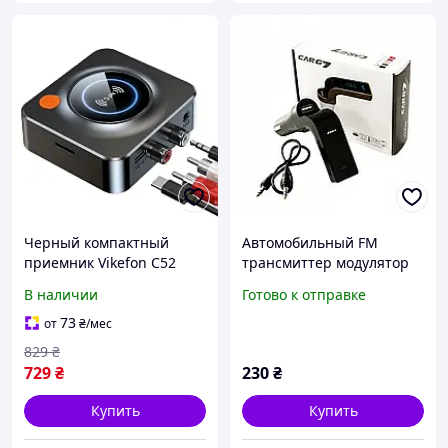
Черный компактный
Автомобильный FM
приемник Vikefon C52
трансмиттер модулятор
Bluetooth 5.1 с
Car G7
В наличии
Готово к отправке
поддержкой NFC и AUX
для TV и PC
73
от
₴
/мес
829
₴
729
₴
230
₴
Купить
Купить