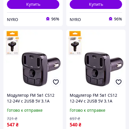
Купить
Купить
96%
96%
NYRO
NYRO
Модулятор FM 5в1 CS12
Модулятор FM 5в1 CS12
12-24V с 2USB 5V 3.1A
12-24V с 2USB 5V 3.1A
Type C 3 в 1 черный
Type C 3 в 1 черный EK-77
Готово к отправке
Готово к отправке
KVI_12
721
₴
697
₴
547
₴
540
₴