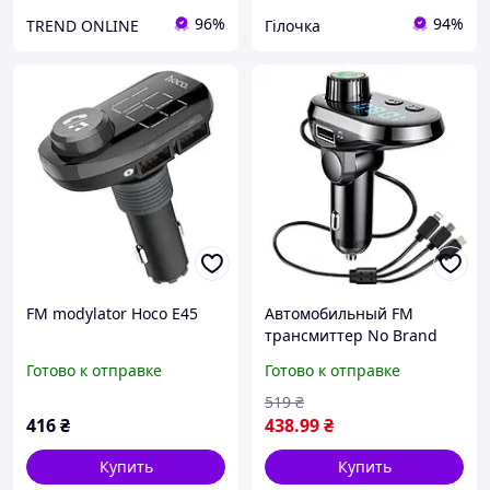
96%
94%
TREND ONLINE
Гілочка
FM modylator Hoco E45
Автомобильный FM
трансмиттер No Brand
модулятор Q15 Bluetooth
Готово к отправке
Готово к отправке
MP3 с LCD экраном и
зарядным кабелем 3в1
519
₴
Original GSO 510-044
416
₴
438
.99
₴
Купить
Купить